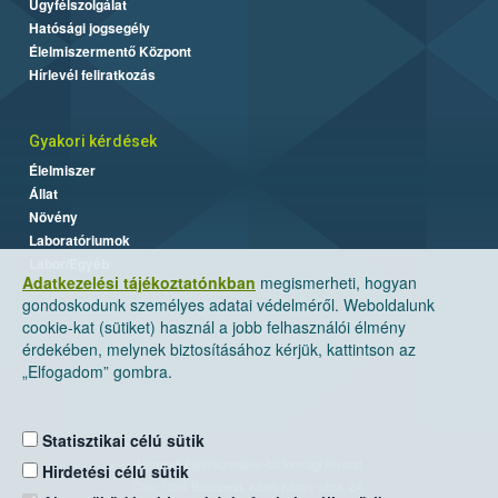
Ügyfélszolgálat
Hatósági jogsegély
Élelmiszermentő Központ
Hírlevél feliratkozás
Gyakori kérdések
Élelmiszer
Állat
Növény
Laboratóriumok
Labor/Egyéb
Adatkezelési tájékoztatónkban
megismerheti, hogyan
gondoskodunk személyes adatai védelméről. Weboldalunk
cookie-kat (sütiket) használ a jobb felhasználói élmény
érdekében, melynek biztosításához kérjük, kattintson az
„Elfogadom” gombra.
Statisztikai célú sütik
Nemzeti Élelmiszerlánc-biztonsági Hivatal
Hirdetési célú sütik
Cím: 1024 Budapest, Keleti Károly utca. 24.