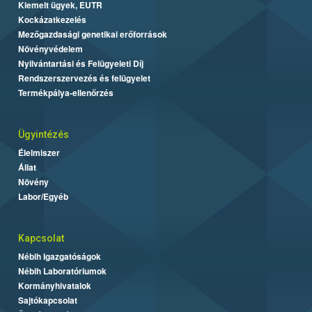
Kiemelt ügyek, EUTR
Kockázatkezelés
Mezőgazdasági genetikai erőforrások
Növényvédelem
Nyilvántartási és Felügyeleti Díj
Rendszerszervezés és felügyelet
Termékpálya-ellenőrzés
Ügyintézés
Élelmiszer
Állat
Növény
Labor/Egyéb
Kapcsolat
Nébih Igazgatóságok
Nébih Laboratóriumok
Kormányhivatalok
Sajtókapcsolat