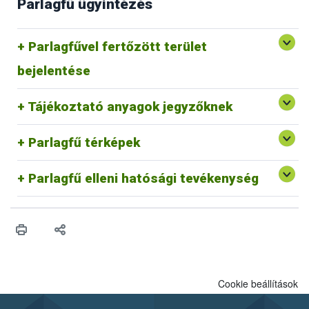
Parlagfű ügyintézés
Parlagfű Bejelentő Rendszer
Parlagfűvel fertőzött terület
Egyéb p
arlagfű bejelentési lehetőségek
bejelentése
Védekezés a parlagfű és az egyéb gyomnövények ellen
Tájékoztató anyagok jegyzőknek
Parlagfű információs térkép
Parlagfű bejelentés térkép
Parlagfű térképek
Parlagfű elleni hatósági tevékenység belterületen
Parlagfű elleni hatósági tevékenység külterületen
Parlagfű elleni hatósági tevékenység
Cookie beállítások