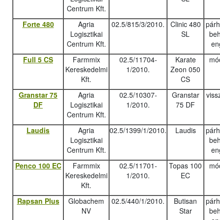
Centrum Kft.
Forte 480
Agria
02.5/815/3/2010.
Clinic 480
pár
Logisztikai
SL
beh
Centrum Kft.
en
Full 5 CS
Farmmix
02.5/11704-
Karate
mód
Kereskedelmi
1/2010.
Zeon 050
Kft.
CS
Granstar 75
Agria
02.5/10307-
Granstar
viss
DF
Logisztikai
1/2010.
75 DF
Centrum Kft.
Laudis
Agria
02.5/1399/1/2010.
Laudis
pár
Logisztikai
beh
Centrum Kft.
en
Penco 100 EC
Farmmix
02.5/11701-
Topas 100
mód
Kereskedelmi
1/2010.
EC
Kft.
Rapsan Plus
Globachem
02.5/440/1/2010.
Butisan
pár
NV
Star
beh