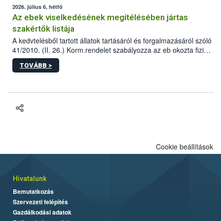
2026. július 6, hétfő
Az ebek viselkedésének megítélésében jártas
szakértők listája
A kedvtelésből tartott állatok tartásáról és forgalmazásáról szóló
41/2010. (II. 26.) Korm.rendelet szabályozza az eb okozta fizikai
sérülés, illetve ennek veszélye keletkezésekor felmerülő
TOVÁBB >
hatósági feladatokat, valamint a veszélyes eb tartását és annak
engedélyezését. Ezen eljárások során szükség esetén be kell
vonni az ebek viselkedésének megítélésében jártas szakértőt.
Cookie beállítások
Hivatalunk
Bemutatkozás
Szervezeti felépítés
Gazdálkodási adatok