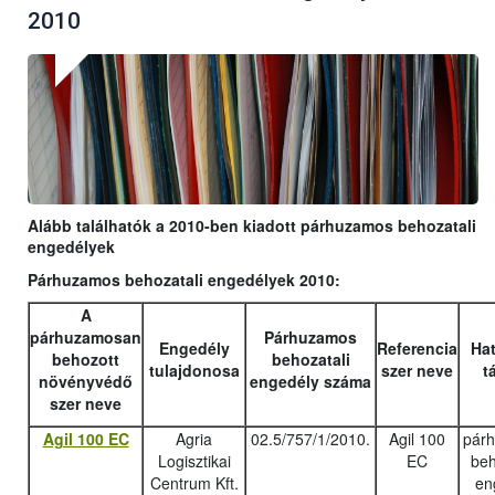
2010
Alább találhatók a 2010-ben kiadott párhuzamos behozatali
engedélyek
Párhuzamos behozatali engedélyek 2010:
A
párhuzamosan
Párhuzamos
Engedély
Referencia
Hat
behozott
behozatali
tulajdonosa
szer neve
t
növényvédő
engedély száma
szer neve
Agil 100 EC
Agria
02.5/757/1/2010.
Agil 100
pár
Logisztikai
EC
beh
Centrum Kft.
en