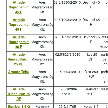
Attrade
Ares
02.5/1830/2/2010.
Devrinol 45
mód
Napropamid
Magyarország
F
45 F
Kft.
Attrade
Ares
02.5/1093/2/2010.
Devrinol 45
mód
Napropamid
Magyarország
F
45 F
Kft.
Attrade
Ares
02.5/1093/1/2010.
Devrinol 45
vis
Napropamid
Magyarország
F
ha
45 F
Kft.
viss
Attrade
Ares
02.5/822/3/2010
Titus 25
pár
Rimszulfuron
Magyarország
DF
beh
25 DF
Kft
en
Attrade Tebu
Ares
02.5/699/2/2010.
Riza 250
pár
Magyarország
EW
beh
Kft.
en
Attrade
Ares
02.5/10306-
Granstar
viss
Tribenuron 75
Magyarország
1/2010.
75 DF
DF
Kft.
Bomber 1,5 G
Farmmix
02.5/11705-
Force 1,5
mód