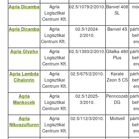
Agria Dicamba
Agria
02.5/1079/2/2010.
Banvel 408
mód
Logisztikai
SL
Centrum Kft.
Agria Dicamba
Agria
02.5/12024-
Banvel 4S
pár
Logisztikai
2/2010.
beh
Centrum Kft.
en
Agria Glypho
Agria
02.5/1393/2/2010.
Glialka 480
pár
Logisztikai
Plus
beh
Centrum Kft.
en
Agria Lambda
Agria
02.5/675/2/2010.
Karate
pár
Cihalotrin
Logisztikai
Zeon 5 CS
beh
Centrum Kft.
en
Agria
Agria
02.5/12025-
Penncozeb
pár
Mankoceb
Logisztikai
3/2010.
DG
beh
Centrum Kft.
en
Agria
Agria
02.5/112/3/2010.
Motivell
pár
Nikoszulfuron
Logisztikai
beh
Centrum Kft.
en