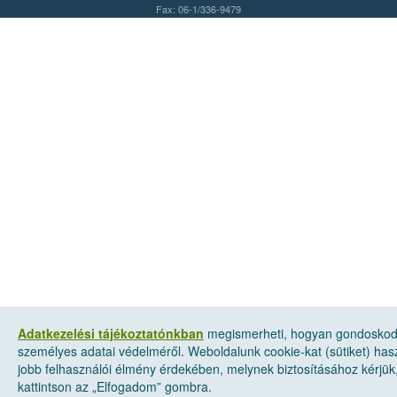
Fax: 06-1/336-9479
Adatkezelési tájékoztatónkban
megismerheti, hogyan gondosko
személyes adatai védelméről. Weboldalunk cookie-kat (sütiket) has
jobb felhasználói élmény érdekében, melynek biztosításához kérjük
kattintson az „Elfogadom” gombra.