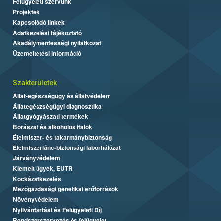
Felügyeleti szervünk
Projektek
Kapcsolódó linkek
Adatkezelési tájékoztató
Akadálymentességi nyilatkozat
Üzemeltetési információ
Szakterületek
Állat-egészségügy és állatvédelem
Állategészségügyi diagnosztika
Állatgyógyászati termékek
Borászat és alkoholos italok
Élelmiszer- és takarmánybiztonság
Élelmiszerlánc-biztonsági laborhálózat
Járványvédelem
Kiemelt ügyek, EUTR
Kockázatkezelés
Mezőgazdasági genetikai erőforrások
Növényvédelem
Nyilvántartási és Felügyeleti Díj
Rendszerszervezés és felügyelet