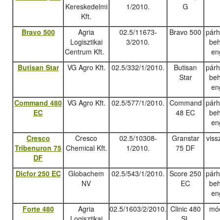
Kereskedelmi
1/2010.
G
Kft.
Bravo 500
Agria
02.5/11673-
Bravo 500
pár
Logisztikai
3/2010.
beh
Centrum Kft.
en
Butisan Star
VG Agro Kft.
02.5/332/1/2010.
Butisan
pár
Star
beh
en
Command 480
VG Agro Kft.
02.5/577/1/2010.
Command
pár
EC
48 EC
beh
en
Cresco
Cresco
02.5/10308-
Granstar
viss
Tribenuron 75
Chemical Kft.
1/2010.
75 DF
DF
Dicfor 250 EC
Globachem
02.5/543/1/2010.
Score 250
pár
NV
EC
beh
en
Forte 480
Agria
02.5/1603/2/2010.
Clinic 480
mód
Logisztikai
SL