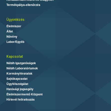
Termékpálya-ellenőrzés
Ügyintézés
Élelmiszer
Állat
Növény
Labor/Egyéb
Kapcsolat
Nébih Igazgatóságok
Nébih Laboratóriumok
Kormányhivatalok
Sajtókapcsolat
Ügyfélszolgálat
Hatósági jogsegély
Élelmiszermentő Központ
Hírlevél feliratkozás