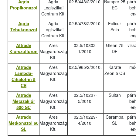
Agria
Agria
02.5/443/2/2010.
Bumper 25
pár
Propikonazol
Logisztikai
EC
beh
Centrum Kft.
en
Agria
Agria
02.5/478/2/2010.
Folicur
pár
Tebukonazo
l
Logisztikai
Solo
beh
Centrum Kft.
en
Attrade
Ares
02.5/10302-
Glean 75
viss
Klórszulfuron
Magyarország
1/2010.
DF
Kft.
Attrade
Ares
02.5/965/2/2010.
Karate
mód
Lambda-
Magyarország
Zeon 5 CS
Cihalotrin 5
Kft.
CS
Attrade
Ares
02.5/10227-
Sultan
pár
Metazaklór
Magyarország
5/2010.
beh
500 SC
Kft.
en
Attrade
Ares
02.5/10229-
Caramba
pár
Metkonazol 60
Magyarország
4/2010.
SL
beh
SL
Kft.
en