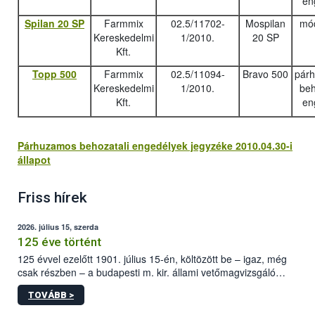
en
Spilan 20 SP
Farmmix
02.5/11702-
Mospilan
mód
Kereskedelmi
1/2010.
20 SP
Kft.
Topp 500
Farmmix
02.5/11094-
Bravo 500
pár
Kereskedelmi
1/2010.
beh
Kft.
en
Párhuzamos behozatali engedélyek jegyzéke 2010.04.30-i
állapot
Friss hírek
2026. július 15, szerda
125 éve történt
125 évvel ezelőtt 1901. július 15-én, költözött be – igaz, még
csak részben – a budapesti m. kir. állami vetőmagvizsgáló
állomás a Kis Rókus utca 15. szám alatti, Czigler Győző által
TOVÁBB >
tervezett új épületébe.