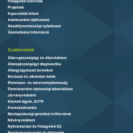
Felügyeleti szervünk
Projektek
Kapcsolódó linkek
Adatkezelési tájékoztató
Akadálymentességi nyilatkozat
Üzemeltetési információ
Szakterületek
Állat-egészségügy és állatvédelem
Állategészségügyi diagnosztika
Állatgyógyászati termékek
Borászat és alkoholos italok
Élelmiszer- és takarmánybiztonság
Élelmiszerlánc-biztonsági laborhálózat
Járványvédelem
Kiemelt ügyek, EUTR
Kockázatkezelés
Mezőgazdasági genetikai erőforrások
Növényvédelem
Nyilvántartási és Felügyeleti Díj
Rendszerszervezés és felügyelet