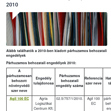
2010
Alább találhatók a 2010-ben kiadott párhuzamos behozatali
engedélyek
Párhuzamos behozatali engedélyek 2010:
A
párhuzamosan
Párhuzamos
Engedély
Referencia
Hat
behozott
behozatali
tulajdonosa
szer neve
t
növényvédő
engedély száma
szer neve
Agil 100 EC
Agria
02.5/757/1/2010.
Agil 100
pár
Logisztikai
EC
beh
Centrum Kft.
en