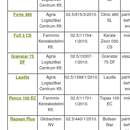
Centrum Kft.
Forte 480
Agria
02.5/815/3/2010.
Clinic 480
pár
Logisztikai
SL
beh
Centrum Kft.
en
Full 5 CS
Farmmix
02.5/11704-
Karate
mód
Kereskedelmi
1/2010.
Zeon 050
Kft.
CS
Granstar 75
Agria
02.5/10307-
Granstar
viss
DF
Logisztikai
1/2010.
75 DF
Centrum Kft.
Laudis
Agria
02.5/1399/1/2010.
Laudis
pár
Logisztikai
beh
Centrum Kft.
en
Penco 100 EC
Farmmix
02.5/11701-
Topas 100
mód
Kereskedelmi
1/2010.
EC
Kft.
Rapsan Plus
Globachem
02.5/440/1/2010.
Butisan
pár
NV
Star
beh