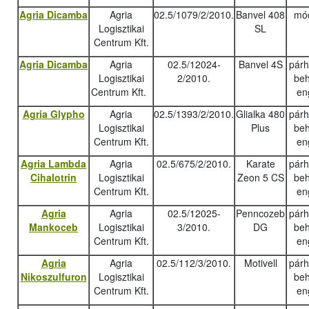
Agria Dicamba
Agria
02.5/1079/2/2010.
Banvel 408
mód
Logisztikai
SL
Centrum Kft.
Agria Dicamba
Agria
02.5/12024-
Banvel 4S
pár
Logisztikai
2/2010.
beh
Centrum Kft.
en
Agria Glypho
Agria
02.5/1393/2/2010.
Glialka 480
pár
Logisztikai
Plus
beh
Centrum Kft.
en
Agria Lambda
Agria
02.5/675/2/2010.
Karate
pár
Cihalotrin
Logisztikai
Zeon 5 CS
beh
Centrum Kft.
en
Agria
Agria
02.5/12025-
Penncozeb
pár
Mankoceb
Logisztikai
3/2010.
DG
beh
Centrum Kft.
en
Agria
Agria
02.5/112/3/2010.
Motivell
pár
Nikoszulfuron
Logisztikai
beh
Centrum Kft.
en