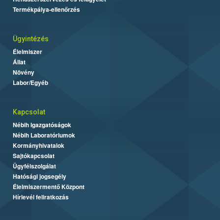
Termékpálya-ellenőrzés
Ügyintézés
Élelmiszer
Állat
Növény
Labor/Egyéb
Kapcsolat
Nébih Igazgatóságok
Nébih Laboratóriumok
Kormányhivatalok
Sajtókapcsolat
Ügyfélszolgálat
Hatósági jogsegély
Élelmiszermentő Központ
Hírlevél feliratkozás