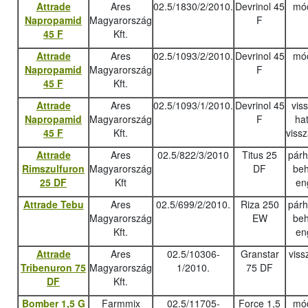
Attrade
Ares
02.5/1830/2/2010.
Devrinol 45
mód
Napropamid
Magyarország
F
45 F
Kft.
Attrade
Ares
02.5/1093/2/2010.
Devrinol 45
mód
Napropamid
Magyarország
F
45 F
Kft.
Attrade
Ares
02.5/1093/1/2010.
Devrinol 45
vis
Napropamid
Magyarország
F
ha
45 F
Kft.
viss
Attrade
Ares
02.5/822/3/2010
Titus 25
pár
Rimszulfuron
Magyarország
DF
beh
25 DF
Kft
en
Attrade Tebu
Ares
02.5/699/2/2010.
Riza 250
pár
Magyarország
EW
beh
Kft.
en
Attrade
Ares
02.5/10306-
Granstar
viss
Tribenuron 75
Magyarország
1/2010.
75 DF
DF
Kft.
Bomber 1,5 G
Farmmix
02.5/11705-
Force 1,5
mód