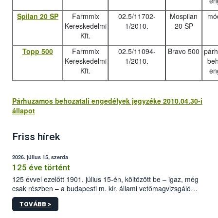
en
Spilan 20 SP
Farmmix
02.5/11702-
Mospilan
mód
Kereskedelmi
1/2010.
20 SP
Kft.
Topp 500
Farmmix
02.5/11094-
Bravo 500
pár
Kereskedelmi
1/2010.
beh
Kft.
en
Párhuzamos behozatali engedélyek jegyzéke 2010.04.30-i
állapot
Friss hírek
2026. július 15, szerda
125 éve történt
125 évvel ezelőtt 1901. július 15-én, költözött be – igaz, még
csak részben – a budapesti m. kir. állami vetőmagvizsgáló
állomás a Kis Rókus utca 15. szám alatti, Czigler Győző által
TOVÁBB >
tervezett új épületébe.