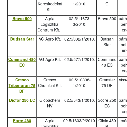
Kereskedelmi
1/2010.
G
Kft.
Bravo 500
Agria
02.5/11673-
Bravo 500
pár
Logisztikai
3/2010.
beh
Centrum Kft.
en
Butisan Star
VG Agro Kft.
02.5/332/1/2010.
Butisan
pár
Star
beh
en
Command 480
VG Agro Kft.
02.5/577/1/2010.
Command
pár
EC
48 EC
beh
en
Cresco
Cresco
02.5/10308-
Granstar
viss
Tribenuron 75
Chemical Kft.
1/2010.
75 DF
DF
Dicfor 250 EC
Globachem
02.5/543/1/2010.
Score 250
pár
NV
EC
beh
en
Forte 480
Agria
02.5/1603/2/2010.
Clinic 480
mód
Logisztikai
SL