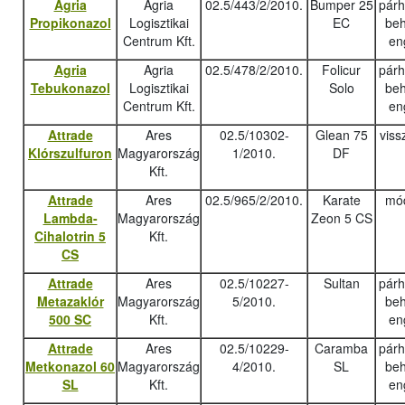
Agria
Agria
02.5/443/2/2010.
Bumper 25
pár
Propikonazol
Logisztikai
EC
beh
Centrum Kft.
en
Agria
Agria
02.5/478/2/2010.
Folicur
pár
Tebukonazo
l
Logisztikai
Solo
beh
Centrum Kft.
en
Attrade
Ares
02.5/10302-
Glean 75
viss
Klórszulfuron
Magyarország
1/2010.
DF
Kft.
Attrade
Ares
02.5/965/2/2010.
Karate
mód
Lambda-
Magyarország
Zeon 5 CS
Cihalotrin 5
Kft.
CS
Attrade
Ares
02.5/10227-
Sultan
pár
Metazaklór
Magyarország
5/2010.
beh
500 SC
Kft.
en
Attrade
Ares
02.5/10229-
Caramba
pár
Metkonazol 60
Magyarország
4/2010.
SL
beh
SL
Kft.
en