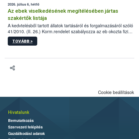
2026. július 6, hétfő
Az ebek viselkedésének megítélésében jártas
szakértők listája
A kedvtelésből tartott állatok tartásáról és forgalmazásáról szóló
41/2010. (II. 26.) Korm.rendelet szabályozza az eb okozta fizikai
sérülés, illetve ennek veszélye keletkezésekor felmerülő
TOVÁBB >
hatósági feladatokat, valamint a veszélyes eb tartását és annak
engedélyezését. Ezen eljárások során szükség esetén be kell
vonni az ebek viselkedésének megítélésében jártas szakértőt.
Cookie beállítások
Hivatalunk
Bemutatkozás
Szervezeti felépítés
Gazdálkodási adatok