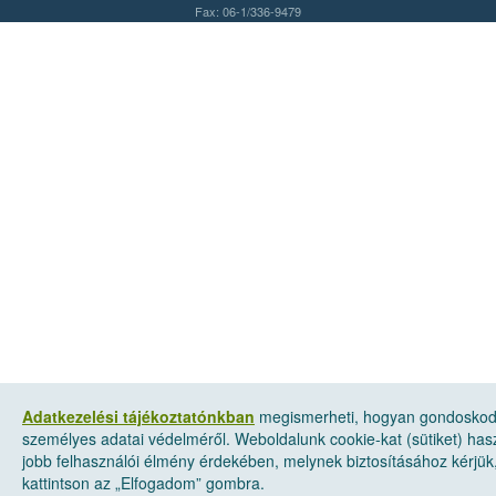
Fax: 06-1/336-9479
Adatkezelési tájékoztatónkban
megismerheti, hogyan gondosko
személyes adatai védelméről. Weboldalunk cookie-kat (sütiket) has
jobb felhasználói élmény érdekében, melynek biztosításához kérjük
kattintson az „Elfogadom” gombra.