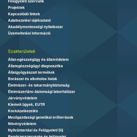
Felügyeleti szervünk
Projektek
Kapcsolódó linkek
Adatkezelési tájékoztató
Akadálymentességi nyilatkozat
Üzemeltetési információ
Szakterületek
Állat-egészségügy és állatvédelem
Állategészségügyi diagnosztika
Állatgyógyászati termékek
Borászat és alkoholos italok
Élelmiszer- és takarmánybiztonság
Élelmiszerlánc-biztonsági laborhálózat
Járványvédelem
Kiemelt ügyek, EUTR
Kockázatkezelés
Mezőgazdasági genetikai erőforrások
Növényvédelem
Nyilvántartási és Felügyeleti Díj
Rendszerszervezés és felügyelet