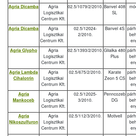
Agria Dicamba
Agria
02.5/1079/2/2010.
Banvel 408
mód
Logisztikai
SL
Centrum Kft.
Agria Dicamba
Agria
02.5/12024-
Banvel 4S
pár
Logisztikai
2/2010.
beh
Centrum Kft.
en
Agria Glypho
Agria
02.5/1393/2/2010.
Glialka 480
pár
Logisztikai
Plus
beh
Centrum Kft.
en
Agria Lambda
Agria
02.5/675/2/2010.
Karate
pár
Cihalotrin
Logisztikai
Zeon 5 CS
beh
Centrum Kft.
en
Agria
Agria
02.5/12025-
Penncozeb
pár
Mankoceb
Logisztikai
3/2010.
DG
beh
Centrum Kft.
en
Agria
Agria
02.5/112/3/2010.
Motivell
pár
Nikoszulfuron
Logisztikai
beh
Centrum Kft.
en