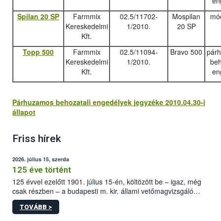
en
Spilan 20 SP
Farmmix
02.5/11702-
Mospilan
mód
Kereskedelmi
1/2010.
20 SP
Kft.
Topp 500
Farmmix
02.5/11094-
Bravo 500
pár
Kereskedelmi
1/2010.
beh
Kft.
en
Párhuzamos behozatali engedélyek jegyzéke 2010.04.30-i
állapot
Friss hírek
2026. július 15, szerda
125 éve történt
125 évvel ezelőtt 1901. július 15-én, költözött be – igaz, még
csak részben – a budapesti m. kir. állami vetőmagvizsgáló
állomás a Kis Rókus utca 15. szám alatti, Czigler Győző által
TOVÁBB >
tervezett új épületébe.