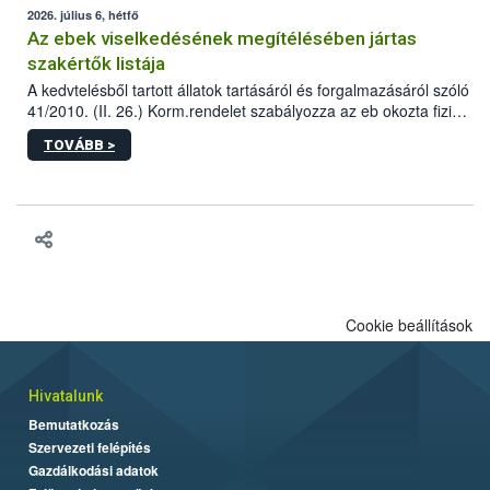
2026. július 6, hétfő
Az ebek viselkedésének megítélésében jártas
szakértők listája
A kedvtelésből tartott állatok tartásáról és forgalmazásáról szóló
41/2010. (II. 26.) Korm.rendelet szabályozza az eb okozta fizikai
sérülés, illetve ennek veszélye keletkezésekor felmerülő
TOVÁBB >
hatósági feladatokat, valamint a veszélyes eb tartását és annak
engedélyezését. Ezen eljárások során szükség esetén be kell
vonni az ebek viselkedésének megítélésében jártas szakértőt.
Cookie beállítások
Hivatalunk
Bemutatkozás
Szervezeti felépítés
Gazdálkodási adatok