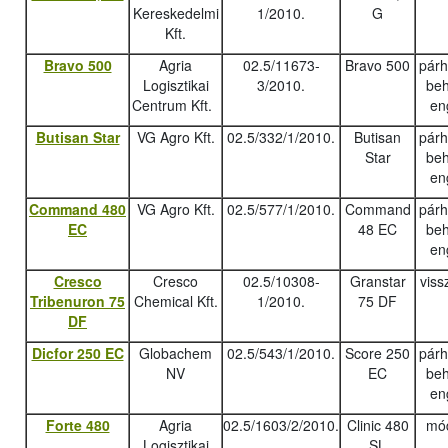
Kereskedelmi
1/2010.
G
Kft.
Bravo 500
Agria
02.5/11673-
Bravo 500
pár
Logisztikai
3/2010.
beh
Centrum Kft.
en
Butisan Star
VG Agro Kft.
02.5/332/1/2010.
Butisan
pár
Star
beh
en
Command 480
VG Agro Kft.
02.5/577/1/2010.
Command
pár
EC
48 EC
beh
en
Cresco
Cresco
02.5/10308-
Granstar
viss
Tribenuron 75
Chemical Kft.
1/2010.
75 DF
DF
Dicfor 250 EC
Globachem
02.5/543/1/2010.
Score 250
pár
NV
EC
beh
en
Forte 480
Agria
02.5/1603/2/2010.
Clinic 480
mód
Logisztikai
SL