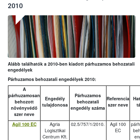
2010
Alább találhatók a 2010-ben kiadott párhuzamos behozatali
engedélyek
Párhuzamos behozatali engedélyek 2010:
A
párhuzamosan
Párhuzamos
Engedély
Referencia
Hat
behozott
behozatali
tulajdonosa
szer neve
t
növényvédő
engedély száma
szer neve
Agil 100 EC
Agria
02.5/757/1/2010.
Agil 100
pár
Logisztikai
EC
beh
Centrum Kft.
en