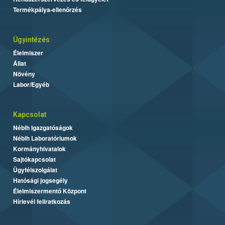
Termékpálya-ellenőrzés
Ügyintézés
Élelmiszer
Állat
Növény
Labor/Egyéb
Kapcsolat
Nébih Igazgatóságok
Nébih Laboratóriumok
Kormányhivatalok
Sajtókapcsolat
Ügyfélszolgálat
Hatósági jogsegély
Élelmiszermentő Központ
Hírlevél feliratkozás