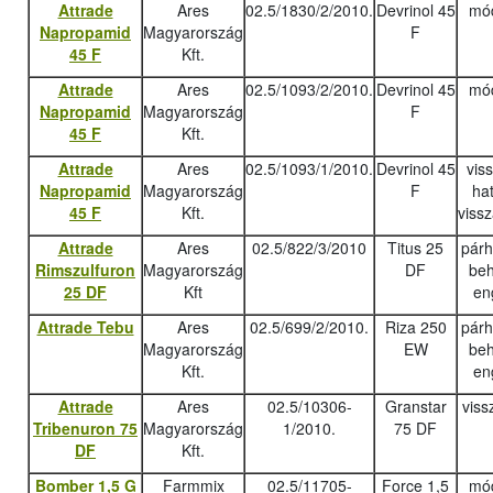
Attrade
Ares
02.5/1830/2/2010.
Devrinol 45
mód
Napropamid
Magyarország
F
45 F
Kft.
Attrade
Ares
02.5/1093/2/2010.
Devrinol 45
mód
Napropamid
Magyarország
F
45 F
Kft.
Attrade
Ares
02.5/1093/1/2010.
Devrinol 45
vis
Napropamid
Magyarország
F
ha
45 F
Kft.
viss
Attrade
Ares
02.5/822/3/2010
Titus 25
pár
Rimszulfuron
Magyarország
DF
beh
25 DF
Kft
en
Attrade Tebu
Ares
02.5/699/2/2010.
Riza 250
pár
Magyarország
EW
beh
Kft.
en
Attrade
Ares
02.5/10306-
Granstar
viss
Tribenuron 75
Magyarország
1/2010.
75 DF
DF
Kft.
Bomber 1,5 G
Farmmix
02.5/11705-
Force 1,5
mód