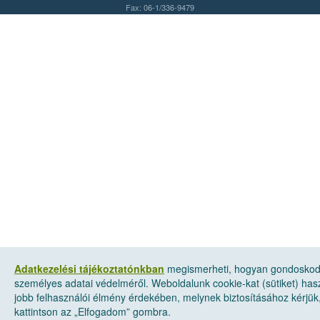
Fax: 06-1/336-9479
Adatkezelési tájékoztatónkban
megismerheti, hogyan gondosko
személyes adatai védelméről. Weboldalunk cookie-kat (sütiket) has
jobb felhasználói élmény érdekében, melynek biztosításához kérjük
kattintson az „Elfogadom” gombra.