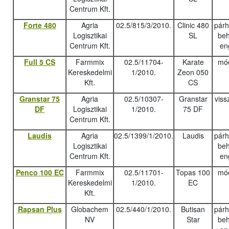
Centrum Kft.
Forte 480
Agria
02.5/815/3/2010.
Clinic 480
pár
Logisztikai
SL
beh
Centrum Kft.
en
Full 5 CS
Farmmix
02.5/11704-
Karate
mód
Kereskedelmi
1/2010.
Zeon 050
Kft.
CS
Granstar 75
Agria
02.5/10307-
Granstar
viss
DF
Logisztikai
1/2010.
75 DF
Centrum Kft.
Laudis
Agria
02.5/1399/1/2010.
Laudis
pár
Logisztikai
beh
Centrum Kft.
en
Penco 100 EC
Farmmix
02.5/11701-
Topas 100
mód
Kereskedelmi
1/2010.
EC
Kft.
Rapsan Plus
Globachem
02.5/440/1/2010.
Butisan
pár
NV
Star
beh