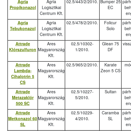
Agria
Agria
02.5/443/2/2010.
Bumper 25
pár
Propikonazol
Logisztikai
EC
beh
Centrum Kft.
en
Agria
Agria
02.5/478/2/2010.
Folicur
pár
Tebukonazo
l
Logisztikai
Solo
beh
Centrum Kft.
en
Attrade
Ares
02.5/10302-
Glean 75
viss
Klórszulfuron
Magyarország
1/2010.
DF
Kft.
Attrade
Ares
02.5/965/2/2010.
Karate
mód
Lambda-
Magyarország
Zeon 5 CS
Cihalotrin 5
Kft.
CS
Attrade
Ares
02.5/10227-
Sultan
pár
Metazaklór
Magyarország
5/2010.
beh
500 SC
Kft.
en
Attrade
Ares
02.5/10229-
Caramba
pár
Metkonazol 60
Magyarország
4/2010.
SL
beh
SL
Kft.
en