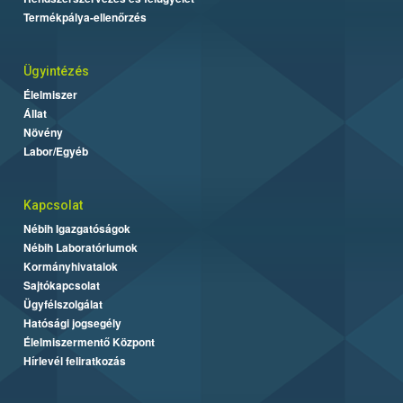
Termékpálya-ellenőrzés
Ügyintézés
Élelmiszer
Állat
Növény
Labor/Egyéb
Kapcsolat
Nébih Igazgatóságok
Nébih Laboratóriumok
Kormányhivatalok
Sajtókapcsolat
Ügyfélszolgálat
Hatósági jogsegély
Élelmiszermentő Központ
Hírlevél feliratkozás