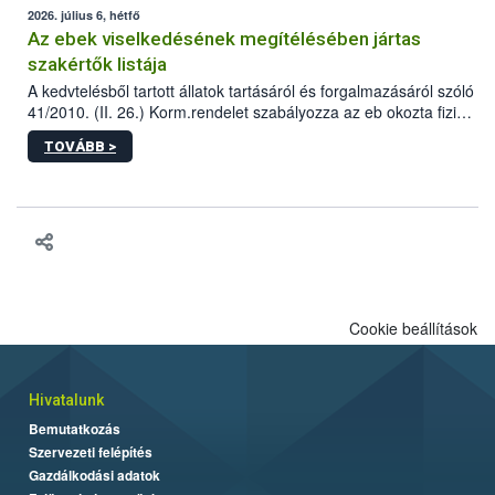
2026. július 6, hétfő
Az ebek viselkedésének megítélésében jártas
szakértők listája
A kedvtelésből tartott állatok tartásáról és forgalmazásáról szóló
41/2010. (II. 26.) Korm.rendelet szabályozza az eb okozta fizikai
sérülés, illetve ennek veszélye keletkezésekor felmerülő
TOVÁBB >
hatósági feladatokat, valamint a veszélyes eb tartását és annak
engedélyezését. Ezen eljárások során szükség esetén be kell
vonni az ebek viselkedésének megítélésében jártas szakértőt.
Cookie beállítások
Hivatalunk
Bemutatkozás
Szervezeti felépítés
Gazdálkodási adatok