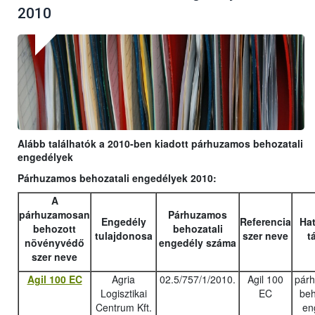
2010
Alább találhatók a 2010-ben kiadott párhuzamos behozatali
engedélyek
Párhuzamos behozatali engedélyek 2010:
A
párhuzamosan
Párhuzamos
Engedély
Referencia
Hat
behozott
behozatali
tulajdonosa
szer neve
t
növényvédő
engedély száma
szer neve
Agil 100 EC
Agria
02.5/757/1/2010.
Agil 100
pár
Logisztikai
EC
beh
Centrum Kft.
en