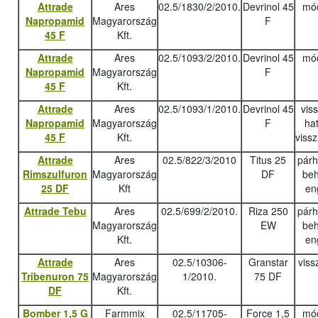
Attrade
Ares
02.5/1830/2/2010.
Devrinol 45
mód
Napropamid
Magyarország
F
45 F
Kft.
Attrade
Ares
02.5/1093/2/2010.
Devrinol 45
mód
Napropamid
Magyarország
F
45 F
Kft.
Attrade
Ares
02.5/1093/1/2010.
Devrinol 45
vis
Napropamid
Magyarország
F
ha
45 F
Kft.
viss
Attrade
Ares
02.5/822/3/2010
Titus 25
pár
Rimszulfuron
Magyarország
DF
beh
25 DF
Kft
en
Attrade Tebu
Ares
02.5/699/2/2010.
Riza 250
pár
Magyarország
EW
beh
Kft.
en
Attrade
Ares
02.5/10306-
Granstar
viss
Tribenuron 75
Magyarország
1/2010.
75 DF
DF
Kft.
Bomber 1,5 G
Farmmix
02.5/11705-
Force 1,5
mód