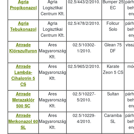
Agria
Agria
02.5/443/2/2010.
Bumper 25
pár
Propikonazol
Logisztikai
EC
beh
Centrum Kft.
en
Agria
Agria
02.5/478/2/2010.
Folicur
pár
Tebukonazo
l
Logisztikai
Solo
beh
Centrum Kft.
en
Attrade
Ares
02.5/10302-
Glean 75
viss
Klórszulfuron
Magyarország
1/2010.
DF
Kft.
Attrade
Ares
02.5/965/2/2010.
Karate
mód
Lambda-
Magyarország
Zeon 5 CS
Cihalotrin 5
Kft.
CS
Attrade
Ares
02.5/10227-
Sultan
pár
Metazaklór
Magyarország
5/2010.
beh
500 SC
Kft.
en
Attrade
Ares
02.5/10229-
Caramba
pár
Metkonazol 60
Magyarország
4/2010.
SL
beh
SL
Kft.
en