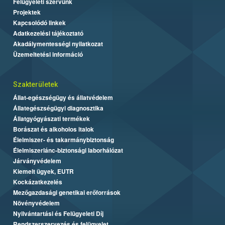
Felügyeleti szervünk
Projektek
Kapcsolódó linkek
Adatkezelési tájékoztató
Akadálymentességi nyilatkozat
Üzemeltetési információ
Szakterületek
Állat-egészségügy és állatvédelem
Állategészségügyi diagnosztika
Állatgyógyászati termékek
Borászat és alkoholos italok
Élelmiszer- és takarmánybiztonság
Élelmiszerlánc-biztonsági laborhálózat
Járványvédelem
Kiemelt ügyek, EUTR
Kockázatkezelés
Mezőgazdasági genetikai erőforrások
Növényvédelem
Nyilvántartási és Felügyeleti Díj
Rendszerszervezés és felügyelet