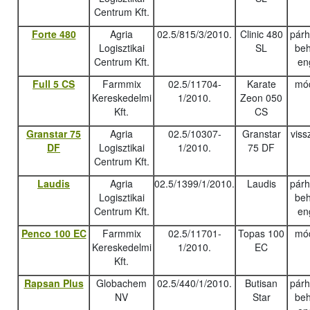
Centrum Kft.
Forte 480
Agria
02.5/815/3/2010.
Clinic 480
pár
Logisztikai
SL
beh
Centrum Kft.
en
Full 5 CS
Farmmix
02.5/11704-
Karate
mód
Kereskedelmi
1/2010.
Zeon 050
Kft.
CS
Granstar 75
Agria
02.5/10307-
Granstar
viss
DF
Logisztikai
1/2010.
75 DF
Centrum Kft.
Laudis
Agria
02.5/1399/1/2010.
Laudis
pár
Logisztikai
beh
Centrum Kft.
en
Penco 100 EC
Farmmix
02.5/11701-
Topas 100
mód
Kereskedelmi
1/2010.
EC
Kft.
Rapsan Plus
Globachem
02.5/440/1/2010.
Butisan
pár
NV
Star
beh