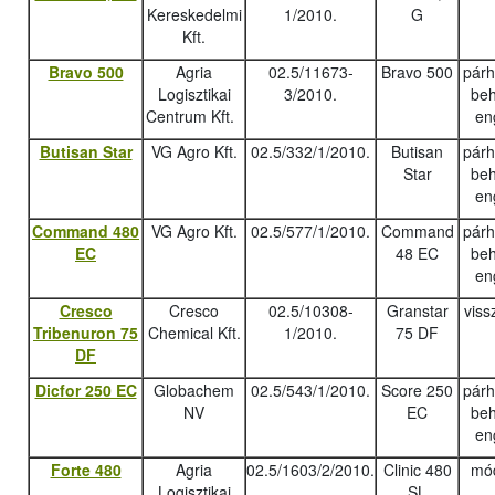
Kereskedelmi
1/2010.
G
Kft.
Bravo 500
Agria
02.5/11673-
Bravo 500
pár
Logisztikai
3/2010.
beh
Centrum Kft.
en
Butisan Star
VG Agro Kft.
02.5/332/1/2010.
Butisan
pár
Star
beh
en
Command 480
VG Agro Kft.
02.5/577/1/2010.
Command
pár
EC
48 EC
beh
en
Cresco
Cresco
02.5/10308-
Granstar
viss
Tribenuron 75
Chemical Kft.
1/2010.
75 DF
DF
Dicfor 250 EC
Globachem
02.5/543/1/2010.
Score 250
pár
NV
EC
beh
en
Forte 480
Agria
02.5/1603/2/2010.
Clinic 480
mód
Logisztikai
SL