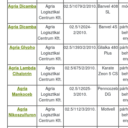
Agria Dicamba
Agria
02.5/1079/2/2010.
Banvel 408
mód
Logisztikai
SL
Centrum Kft.
Agria Dicamba
Agria
02.5/12024-
Banvel 4S
pár
Logisztikai
2/2010.
beh
Centrum Kft.
en
Agria Glypho
Agria
02.5/1393/2/2010.
Glialka 480
pár
Logisztikai
Plus
beh
Centrum Kft.
en
Agria Lambda
Agria
02.5/675/2/2010.
Karate
pár
Cihalotrin
Logisztikai
Zeon 5 CS
beh
Centrum Kft.
en
Agria
Agria
02.5/12025-
Penncozeb
pár
Mankoceb
Logisztikai
3/2010.
DG
beh
Centrum Kft.
en
Agria
Agria
02.5/112/3/2010.
Motivell
pár
Nikoszulfuron
Logisztikai
beh
Centrum Kft.
en