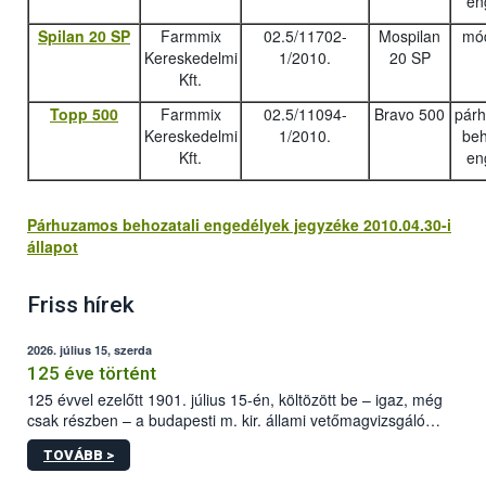
en
Spilan 20 SP
Farmmix
02.5/11702-
Mospilan
mód
Kereskedelmi
1/2010.
20 SP
Kft.
Topp 500
Farmmix
02.5/11094-
Bravo 500
pár
Kereskedelmi
1/2010.
beh
Kft.
en
Párhuzamos behozatali engedélyek jegyzéke 2010.04.30-i
állapot
Friss hírek
2026. július 15, szerda
125 éve történt
125 évvel ezelőtt 1901. július 15-én, költözött be – igaz, még
csak részben – a budapesti m. kir. állami vetőmagvizsgáló
állomás a Kis Rókus utca 15. szám alatti, Czigler Győző által
TOVÁBB >
tervezett új épületébe.