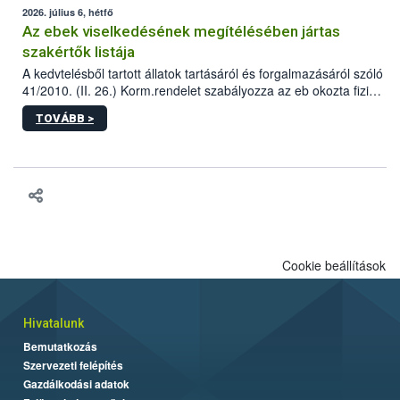
2026. július 6, hétfő
Az ebek viselkedésének megítélésében jártas
szakértők listája
A kedvtelésből tartott állatok tartásáról és forgalmazásáról szóló
41/2010. (II. 26.) Korm.rendelet szabályozza az eb okozta fizikai
sérülés, illetve ennek veszélye keletkezésekor felmerülő
TOVÁBB >
hatósági feladatokat, valamint a veszélyes eb tartását és annak
engedélyezését. Ezen eljárások során szükség esetén be kell
vonni az ebek viselkedésének megítélésében jártas szakértőt.
Cookie beállítások
Hivatalunk
Bemutatkozás
Szervezeti felépítés
Gazdálkodási adatok