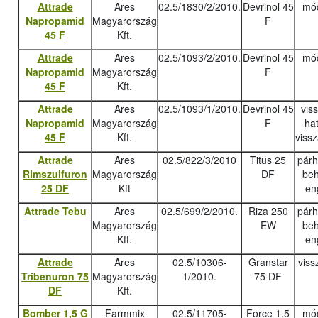
Attrade
Ares
02.5/1830/2/2010.
Devrinol 45
mód
Napropamid
Magyarország
F
45 F
Kft.
Attrade
Ares
02.5/1093/2/2010.
Devrinol 45
mód
Napropamid
Magyarország
F
45 F
Kft.
Attrade
Ares
02.5/1093/1/2010.
Devrinol 45
vis
Napropamid
Magyarország
F
ha
45 F
Kft.
viss
Attrade
Ares
02.5/822/3/2010
Titus 25
pár
Rimszulfuron
Magyarország
DF
beh
25 DF
Kft
en
Attrade Tebu
Ares
02.5/699/2/2010.
Riza 250
pár
Magyarország
EW
beh
Kft.
en
Attrade
Ares
02.5/10306-
Granstar
viss
Tribenuron 75
Magyarország
1/2010.
75 DF
DF
Kft.
Bomber 1,5 G
Farmmix
02.5/11705-
Force 1,5
mód