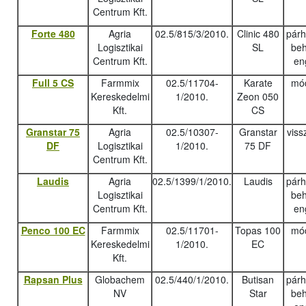
Centrum Kft.
Forte 480
Agria
02.5/815/3/2010.
Clinic 480
pár
Logisztikai
SL
beh
Centrum Kft.
en
Full 5 CS
Farmmix
02.5/11704-
Karate
mód
Kereskedelmi
1/2010.
Zeon 050
Kft.
CS
Granstar 75
Agria
02.5/10307-
Granstar
viss
DF
Logisztikai
1/2010.
75 DF
Centrum Kft.
Laudis
Agria
02.5/1399/1/2010.
Laudis
pár
Logisztikai
beh
Centrum Kft.
en
Penco 100 EC
Farmmix
02.5/11701-
Topas 100
mód
Kereskedelmi
1/2010.
EC
Kft.
Rapsan Plus
Globachem
02.5/440/1/2010.
Butisan
pár
NV
Star
beh