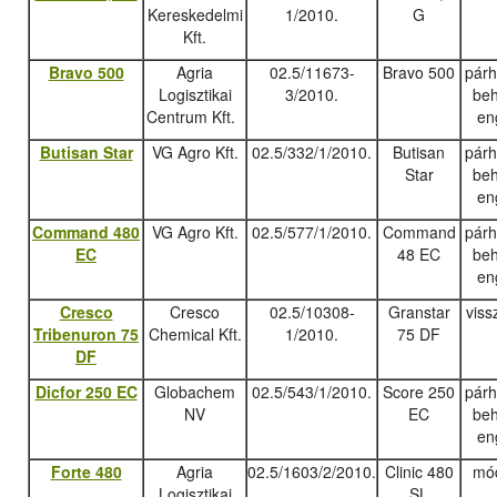
Kereskedelmi
1/2010.
G
Kft.
Bravo 500
Agria
02.5/11673-
Bravo 500
pár
Logisztikai
3/2010.
beh
Centrum Kft.
en
Butisan Star
VG Agro Kft.
02.5/332/1/2010.
Butisan
pár
Star
beh
en
Command 480
VG Agro Kft.
02.5/577/1/2010.
Command
pár
EC
48 EC
beh
en
Cresco
Cresco
02.5/10308-
Granstar
viss
Tribenuron 75
Chemical Kft.
1/2010.
75 DF
DF
Dicfor 250 EC
Globachem
02.5/543/1/2010.
Score 250
pár
NV
EC
beh
en
Forte 480
Agria
02.5/1603/2/2010.
Clinic 480
mód
Logisztikai
SL