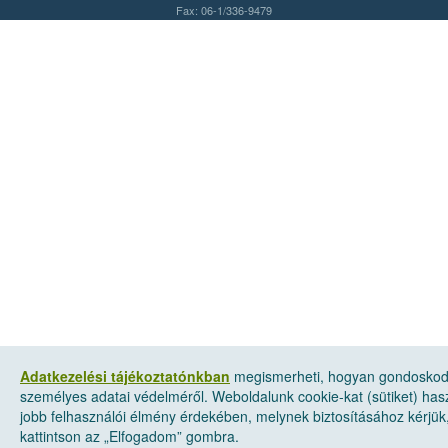
Fax: 06-1/336-9479
Adatkezelési tájékoztatónkban
megismerheti, hogyan gondosko
személyes adatai védelméről. Weboldalunk cookie-kat (sütiket) has
jobb felhasználói élmény érdekében, melynek biztosításához kérjük
kattintson az „Elfogadom” gombra.