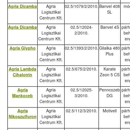
Agria Dicamba
Agria
02.5/1079/2/2010.
Banvel 408
mód
Logisztikai
SL
Centrum Kft.
Agria Dicamba
Agria
02.5/12024-
Banvel 4S
pár
Logisztikai
2/2010.
beh
Centrum Kft.
en
Agria Glypho
Agria
02.5/1393/2/2010.
Glialka 480
pár
Logisztikai
Plus
beh
Centrum Kft.
en
Agria Lambda
Agria
02.5/675/2/2010.
Karate
pár
Cihalotrin
Logisztikai
Zeon 5 CS
beh
Centrum Kft.
en
Agria
Agria
02.5/12025-
Penncozeb
pár
Mankoceb
Logisztikai
3/2010.
DG
beh
Centrum Kft.
en
Agria
Agria
02.5/112/3/2010.
Motivell
pár
Nikoszulfuron
Logisztikai
beh
Centrum Kft.
en