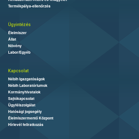
Termékpálya-ellenőrzés
Ügyintézés
Élelmiszer
Állat
Növény
Labor/Egyéb
Kapcsolat
Nébih Igazgatóságok
Nébih Laboratóriumok
Kormányhivatalok
Sajtókapcsolat
Ügyfélszolgálat
Hatósági jogsegély
Élelmiszermentő Központ
Hírlevél feliratkozás