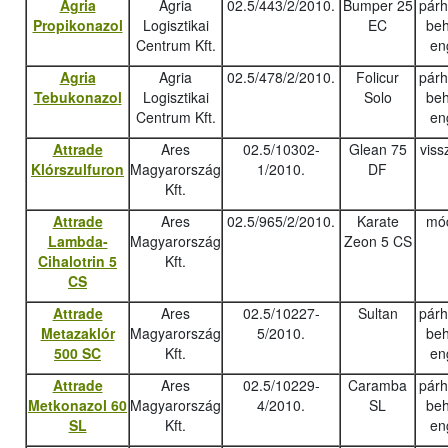
Agria
Agria
02.5/443/2/2010.
Bumper 25
pár
Propikonazol
Logisztikai
EC
beh
Centrum Kft.
en
Agria
Agria
02.5/478/2/2010.
Folicur
pár
Tebukonazo
l
Logisztikai
Solo
beh
Centrum Kft.
en
Attrade
Ares
02.5/10302-
Glean 75
viss
Klórszulfuron
Magyarország
1/2010.
DF
Kft.
Attrade
Ares
02.5/965/2/2010.
Karate
mód
Lambda-
Magyarország
Zeon 5 CS
Cihalotrin 5
Kft.
CS
Attrade
Ares
02.5/10227-
Sultan
pár
Metazaklór
Magyarország
5/2010.
beh
500 SC
Kft.
en
Attrade
Ares
02.5/10229-
Caramba
pár
Metkonazol 60
Magyarország
4/2010.
SL
beh
SL
Kft.
en