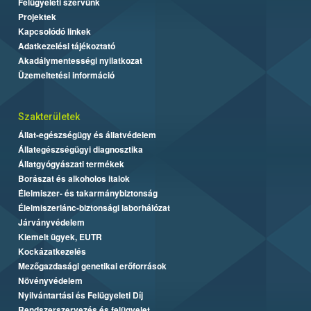
Felügyeleti szervünk
Projektek
Kapcsolódó linkek
Adatkezelési tájékoztató
Akadálymentességi nyilatkozat
Üzemeltetési információ
Szakterületek
Állat-egészségügy és állatvédelem
Állategészségügyi diagnosztika
Állatgyógyászati termékek
Borászat és alkoholos italok
Élelmiszer- és takarmánybiztonság
Élelmiszerlánc-biztonsági laborhálózat
Járványvédelem
Kiemelt ügyek, EUTR
Kockázatkezelés
Mezőgazdasági genetikai erőforrások
Növényvédelem
Nyilvántartási és Felügyeleti Díj
Rendszerszervezés és felügyelet