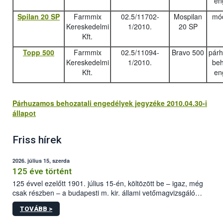
en
Spilan 20 SP
Farmmix
02.5/11702-
Mospilan
mód
Kereskedelmi
1/2010.
20 SP
Kft.
Topp 500
Farmmix
02.5/11094-
Bravo 500
pár
Kereskedelmi
1/2010.
beh
Kft.
en
Párhuzamos behozatali engedélyek jegyzéke 2010.04.30-i
állapot
Friss hírek
2026. július 15, szerda
125 éve történt
125 évvel ezelőtt 1901. július 15-én, költözött be – igaz, még
csak részben – a budapesti m. kir. állami vetőmagvizsgáló
állomás a Kis Rókus utca 15. szám alatti, Czigler Győző által
TOVÁBB >
tervezett új épületébe.