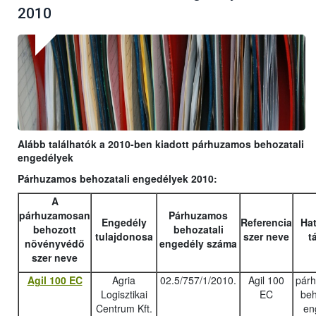
2010
Alább találhatók a 2010-ben kiadott párhuzamos behozatali
engedélyek
Párhuzamos behozatali engedélyek 2010:
A
párhuzamosan
Párhuzamos
Engedély
Referencia
Hat
behozott
behozatali
tulajdonosa
szer neve
t
növényvédő
engedély száma
szer neve
Agil 100 EC
Agria
02.5/757/1/2010.
Agil 100
pár
Logisztikai
EC
beh
Centrum Kft.
en