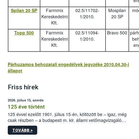
en
Spilan 20 SP
Farmmix
02.5/11702-
Mospilan
mód
Kereskedelmi
1/2010.
20 SP
Kft.
Topp 500
Farmmix
02.5/11094-
Bravo 500
pár
Kereskedelmi
1/2010.
beh
Kft.
en
Párhuzamos behozatali engedélyek jegyzéke 2010.04.30-i
állapot
Friss hírek
2026. július 15, szerda
125 éve történt
125 évvel ezelőtt 1901. július 15-én, költözött be – igaz, még
csak részben – a budapesti m. kir. állami vetőmagvizsgáló
állomás a Kis Rókus utca 15. szám alatti, Czigler Győző által
TOVÁBB >
tervezett új épületébe.