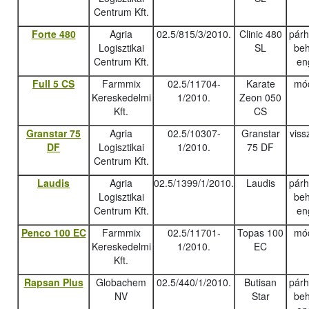
Centrum Kft.
Forte 480
Agria
02.5/815/3/2010.
Clinic 480
pár
Logisztikai
SL
beh
Centrum Kft.
en
Full 5 CS
Farmmix
02.5/11704-
Karate
mód
Kereskedelmi
1/2010.
Zeon 050
Kft.
CS
Granstar 75
Agria
02.5/10307-
Granstar
viss
DF
Logisztikai
1/2010.
75 DF
Centrum Kft.
Laudis
Agria
02.5/1399/1/2010.
Laudis
pár
Logisztikai
beh
Centrum Kft.
en
Penco 100 EC
Farmmix
02.5/11701-
Topas 100
mód
Kereskedelmi
1/2010.
EC
Kft.
Rapsan Plus
Globachem
02.5/440/1/2010.
Butisan
pár
NV
Star
beh