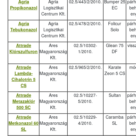
Agria
Agria
02.5/443/2/2010.
Bumper 25
pár
Propikonazol
Logisztikai
EC
beh
Centrum Kft.
en
Agria
Agria
02.5/478/2/2010.
Folicur
pár
Tebukonazo
l
Logisztikai
Solo
beh
Centrum Kft.
en
Attrade
Ares
02.5/10302-
Glean 75
viss
Klórszulfuron
Magyarország
1/2010.
DF
Kft.
Attrade
Ares
02.5/965/2/2010.
Karate
mód
Lambda-
Magyarország
Zeon 5 CS
Cihalotrin 5
Kft.
CS
Attrade
Ares
02.5/10227-
Sultan
pár
Metazaklór
Magyarország
5/2010.
beh
500 SC
Kft.
en
Attrade
Ares
02.5/10229-
Caramba
pár
Metkonazol 60
Magyarország
4/2010.
SL
beh
SL
Kft.
en