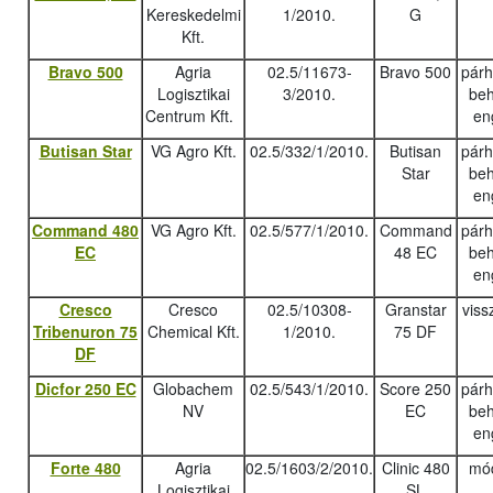
Kereskedelmi
1/2010.
G
Kft.
Bravo 500
Agria
02.5/11673-
Bravo 500
pár
Logisztikai
3/2010.
beh
Centrum Kft.
en
Butisan Star
VG Agro Kft.
02.5/332/1/2010.
Butisan
pár
Star
beh
en
Command 480
VG Agro Kft.
02.5/577/1/2010.
Command
pár
EC
48 EC
beh
en
Cresco
Cresco
02.5/10308-
Granstar
viss
Tribenuron 75
Chemical Kft.
1/2010.
75 DF
DF
Dicfor 250 EC
Globachem
02.5/543/1/2010.
Score 250
pár
NV
EC
beh
en
Forte 480
Agria
02.5/1603/2/2010.
Clinic 480
mód
Logisztikai
SL