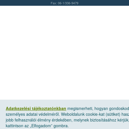
Fax: 06-1/336-9479
Adatkezelési tájékoztatónkban
megismerheti, hogyan gondosko
személyes adatai védelméről. Weboldalunk cookie-kat (sütiket) has
jobb felhasználói élmény érdekében, melynek biztosításához kérjük
kattintson az „Elfogadom” gombra.