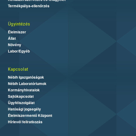
Termékpálya-ellenőrzés
Ügyintézés
Élelmiszer
Állat
Növény
Labor/Egyéb
Kapcsolat
Nébih Igazgatóságok
Nébih Laboratóriumok
Kormányhivatalok
Sajtókapcsolat
Ügyfélszolgálat
Hatósági jogsegély
Élelmiszermentő Központ
Hírlevél feliratkozás