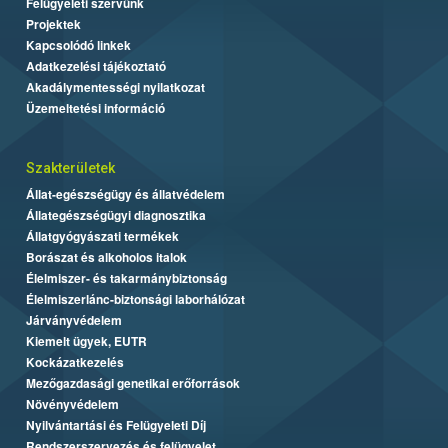
Felügyeleti szervünk
Projektek
Kapcsolódó linkek
Adatkezelési tájékoztató
Akadálymentességi nyilatkozat
Üzemeltetési információ
Szakterületek
Állat-egészségügy és állatvédelem
Állategészségügyi diagnosztika
Állatgyógyászati termékek
Borászat és alkoholos italok
Élelmiszer- és takarmánybiztonság
Élelmiszerlánc-biztonsági laborhálózat
Járványvédelem
Kiemelt ügyek, EUTR
Kockázatkezelés
Mezőgazdasági genetikai erőforrások
Növényvédelem
Nyilvántartási és Felügyeleti Díj
Rendszerszervezés és felügyelet