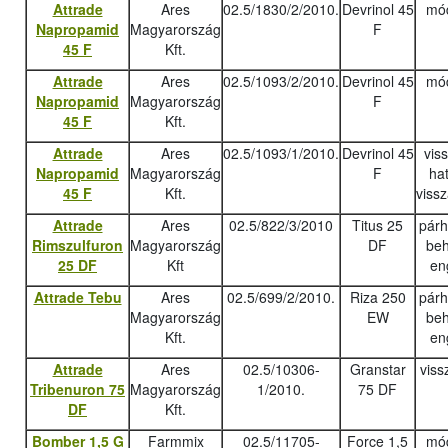
Attrade
Ares
02.5/1830/2/2010.
Devrinol 45
mód
Napropamid
Magyarország
F
45 F
Kft.
Attrade
Ares
02.5/1093/2/2010.
Devrinol 45
mód
Napropamid
Magyarország
F
45 F
Kft.
Attrade
Ares
02.5/1093/1/2010.
Devrinol 45
vis
Napropamid
Magyarország
F
ha
45 F
Kft.
viss
Attrade
Ares
02.5/822/3/2010
Titus 25
pár
Rimszulfuron
Magyarország
DF
beh
25 DF
Kft
en
Attrade Tebu
Ares
02.5/699/2/2010.
Riza 250
pár
Magyarország
EW
beh
Kft.
en
Attrade
Ares
02.5/10306-
Granstar
viss
Tribenuron 75
Magyarország
1/2010.
75 DF
DF
Kft.
Bomber 1,5 G
Farmmix
02.5/11705-
Force 1,5
mód