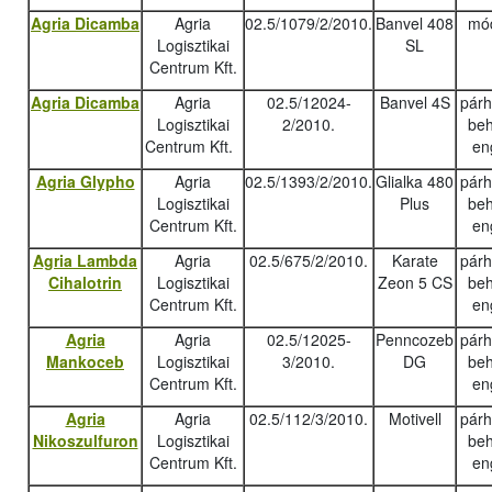
Agria Dicamba
Agria
02.5/1079/2/2010.
Banvel 408
mód
Logisztikai
SL
Centrum Kft.
Agria Dicamba
Agria
02.5/12024-
Banvel 4S
pár
Logisztikai
2/2010.
beh
Centrum Kft.
en
Agria Glypho
Agria
02.5/1393/2/2010.
Glialka 480
pár
Logisztikai
Plus
beh
Centrum Kft.
en
Agria Lambda
Agria
02.5/675/2/2010.
Karate
pár
Cihalotrin
Logisztikai
Zeon 5 CS
beh
Centrum Kft.
en
Agria
Agria
02.5/12025-
Penncozeb
pár
Mankoceb
Logisztikai
3/2010.
DG
beh
Centrum Kft.
en
Agria
Agria
02.5/112/3/2010.
Motivell
pár
Nikoszulfuron
Logisztikai
beh
Centrum Kft.
en