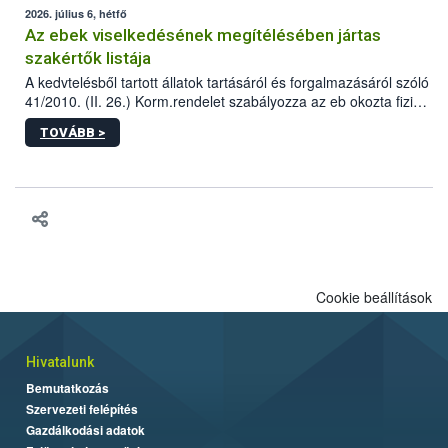
2026. július 6, hétfő
Az ebek viselkedésének megítélésében jártas
szakértők listája
A kedvtelésből tartott állatok tartásáról és forgalmazásáról szóló
41/2010. (II. 26.) Korm.rendelet szabályozza az eb okozta fizikai
sérülés, illetve ennek veszélye keletkezésekor felmerülő
TOVÁBB >
hatósági feladatokat, valamint a veszélyes eb tartását és annak
engedélyezését. Ezen eljárások során szükség esetén be kell
vonni az ebek viselkedésének megítélésében jártas szakértőt.
Cookie beállítások
Hivatalunk
Bemutatkozás
Szervezeti felépítés
Gazdálkodási adatok