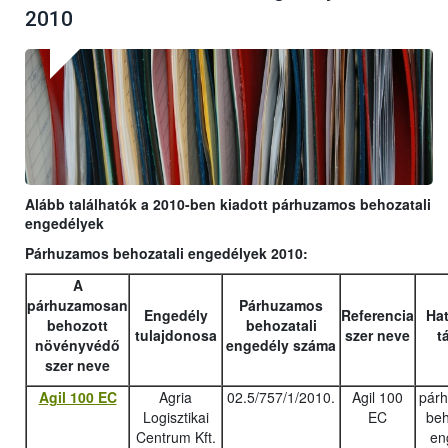
2010
Alább találhatók a 2010-ben kiadott párhuzamos behozatali
engedélyek
Párhuzamos behozatali engedélyek 2010:
A
párhuzamosan
Párhuzamos
Engedély
Referencia
Hat
behozott
behozatali
tulajdonosa
szer neve
t
növényvédő
engedély száma
szer neve
Agil 100 EC
Agria
02.5/757/1/2010.
Agil 100
pár
Logisztikai
EC
beh
Centrum Kft.
en