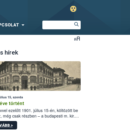
PCSOLAT
s hírek
úlius 15, szerda
éve történt
vvel ezelőtt 1901. július 15-én, költözött be
z, még csak részben – a budapesti m. kir.
i vetőmagvizsgáló állomás a Kis Rókus utca
VÁBB >
ám alatti, Czigler Győző által tervezett új