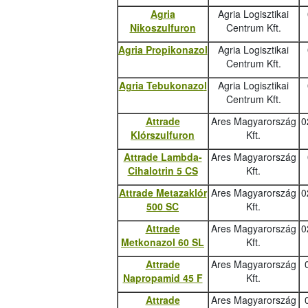
Agria
Agria Logisztikai
Nikoszulfuron
Centrum Kft.
Agria Propikonazol
Agria Logisztikai
Centrum Kft.
Agria Tebukonazo
l
Agria Logisztikai
Centrum Kft.
Attrade
Ares Magyarország
0
Klórszulfuron
Kft.
Attrade Lambda-
Ares Magyarország
Cihalotrin 5 CS
Kft.
Attrade Metazaklór
Ares Magyarország
0
500 SC
Kft.
Attrade
Ares Magyarország
0
Metkonazol 60 SL
Kft.
Attrade
Ares Magyarország
Napropamid 45 F
Kft.
Attrade
Ares Magyarország