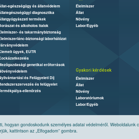
Állat-egészségügy és állatvédelem
Élelmiszer
Állategészségügyi diagnosztika
Állat
Állatgyógyászati termékek
Növény
Borászat és alkoholos italok
Labor/Egyéb
Élelmiszer- és takarmánybiztonság
Élelmiszerlánc-biztonsági laborhálózat
Járványvédelem
Kiemelt ügyek, EUTR
Kockázatkezelés
Mezőgazdasági genetikai erőforrások
Gyakori kérdések
Növényvédelem
Nyilvántartási és Felügyeleti Díj
Élelmiszer
Rendszerszervezés és felügyelet
Állat
Termékpálya-ellenőrzés
Növény
Laboratóriumok
Labor/Egyéb
, hogyan gondoskodunk személyes adatai védelméről. Weboldalunk cook
jük, kattintson az „Elfogadom” gombra.