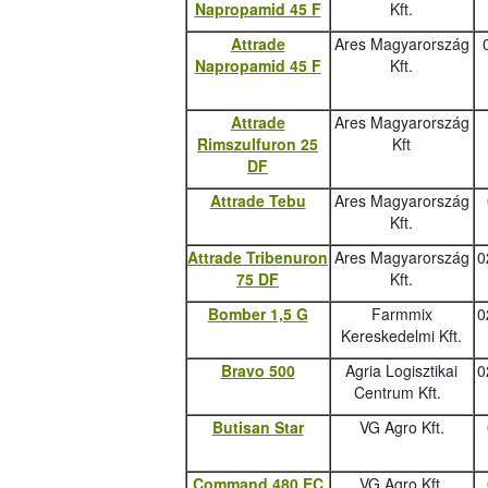
Napropamid 45 F
Kft.
Attrade
Ares Magyarország
Napropamid 45 F
Kft.
Attrade
Ares Magyarország
Rimszulfuron 25
Kft
DF
Attrade Tebu
Ares Magyarország
Kft.
Attrade Tribenuron
Ares Magyarország
0
75 DF
Kft.
Bomber 1,5 G
Farmmix
0
Kereskedelmi Kft.
Bravo 500
Agria Logisztikai
0
Centrum Kft.
Butisan Star
VG Agro Kft.
Command 480 EC
VG Agro Kft.