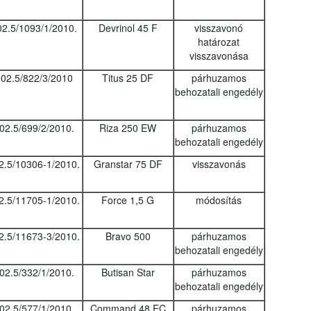
02.5/1093/1/2010.
Devrinol 45 F
visszavonó
határozat
visszavonása
02.5/822/3/2010
Titus 25 DF
párhuzamos
behozatali engedély
02.5/699/2/2010.
Riza 250 EW
párhuzamos
behozatali engedély
2.5/10306-1/2010.
Granstar 75 DF
visszavonás
2.5/11705-1/2010.
Force 1,5 G
módosítás
2.5/11673-3/2010.
Bravo 500
párhuzamos
behozatali engedély
02.5/332/1/2010.
Butisan Star
párhuzamos
behozatali engedély
02.5/577/1/2010.
Command 48 EC
párhuzamos