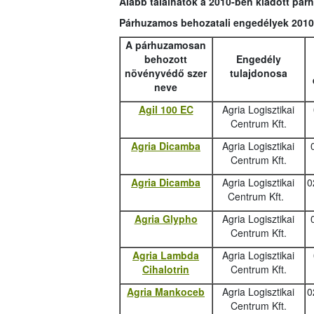
Alább találhatók a 2010-ben kiadott pá
Párhuzamos behozatali engedélyek 2010
A párhuzamosan
behozott
Engedély
növényvédő szer
tulajdonosa
neve
Agil 100 EC
Agria Logisztikai
Centrum Kft.
Agria Dicamba
Agria Logisztikai
Centrum Kft.
Agria Dicamba
Agria Logisztikai
0
Centrum Kft.
Agria Glypho
Agria Logisztikai
Centrum Kft.
Agria Lambda
Agria Logisztikai
Cihalotrin
Centrum Kft.
Agria Mankoceb
Agria Logisztikai
0
Centrum Kft.