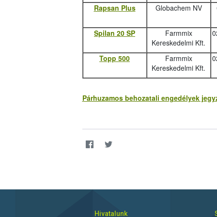
Rapsan Plus
Globachem NV
Spilan 20 SP
Farmmix
0
Kereskedelmi Kft.
Topp 500
Farmmix
0
Kereskedelmi Kft.
Párhuzamos behozatali engedélyek jegyzé
Hivatalunk