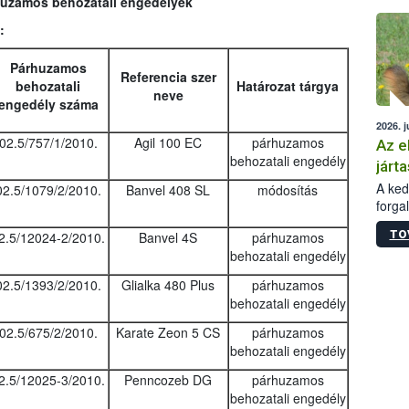
rhuzamos behozatali engedélyek
épüle
:
Párhuzamos
Referencia szer
behozatali
Határozat tárgya
neve
engedély száma
2026. j
02.5/757/1/2010.
Agil 100 EC
párhuzamos
Az e
behozatali engedély
járta
A kedv
02.5/1079/2/2010.
Banvel 408 SL
módosítás
forga
Korm.
TO
2.5/12024-2/2010.
Banvel 4S
párhuzamos
sérül
behozatali engedély
felme
veszé
02.5/1393/2/2010.
Glialka 480 Plus
párhuzamos
Ezen 
behozatali engedély
vonni
jártas
02.5/675/2/2010.
Karate Zeon 5 CS
párhuzamos
behozatali engedély
2.5/12025-3/2010.
Penncozeb DG
párhuzamos
behozatali engedély