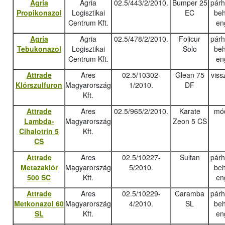
Agria
Agria
02.5/443/2/2010.
Bumper 25
pár
Propikonazol
Logisztikai
EC
beh
Centrum Kft.
en
Agria
Agria
02.5/478/2/2010.
Folicur
pár
Tebukonazo
l
Logisztikai
Solo
beh
Centrum Kft.
en
Attrade
Ares
02.5/10302-
Glean 75
viss
Klórszulfuron
Magyarország
1/2010.
DF
Kft.
Attrade
Ares
02.5/965/2/2010.
Karate
mód
Lambda-
Magyarország
Zeon 5 CS
Cihalotrin 5
Kft.
CS
Attrade
Ares
02.5/10227-
Sultan
pár
Metazaklór
Magyarország
5/2010.
beh
500 SC
Kft.
en
Attrade
Ares
02.5/10229-
Caramba
pár
Metkonazol 60
Magyarország
4/2010.
SL
beh
SL
Kft.
en