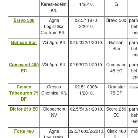
Kereskedelmi
1/2010.
G
Kft.
Bravo 500
Agria
02.5/11673-
Bravo 500
pár
Logisztikai
3/2010.
beh
Centrum Kft.
en
Butisan Star
VG Agro Kft.
02.5/332/1/2010.
Butisan
pár
Star
beh
en
Command 480
VG Agro Kft.
02.5/577/1/2010.
Command
pár
EC
48 EC
beh
en
Cresco
Cresco
02.5/10308-
Granstar
viss
Tribenuron 75
Chemical Kft.
1/2010.
75 DF
DF
Dicfor 250 EC
Globachem
02.5/543/1/2010.
Score 250
pár
NV
EC
beh
en
Forte 480
Agria
02.5/1603/2/2010.
Clinic 480
mód
Logisztikai
SL