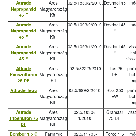
Attrade
Ares
02.5/1830/2/2010.
Devrinol 45
mód
Napropamid
Magyarország
F
45 F
Kft.
Attrade
Ares
02.5/1093/2/2010.
Devrinol 45
mód
Napropamid
Magyarország
F
45 F
Kft.
Attrade
Ares
02.5/1093/1/2010.
Devrinol 45
vis
Napropamid
Magyarország
F
ha
45 F
Kft.
viss
Attrade
Ares
02.5/822/3/2010
Titus 25
pár
Rimszulfuron
Magyarország
DF
beh
25 DF
Kft
en
Attrade Tebu
Ares
02.5/699/2/2010.
Riza 250
pár
Magyarország
EW
beh
Kft.
en
Attrade
Ares
02.5/10306-
Granstar
viss
Tribenuron 75
Magyarország
1/2010.
75 DF
DF
Kft.
Bomber 1,5 G
Farmmix
02.5/11705-
Force 1,5
mód