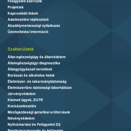
Felügyeleti szervünk
Projektek
Kapcsolódó linkek
Adatkezelési tájékoztató
Akadálymentességi nyilatkozat
Üzemeltetési információ
Szakterületek
Állat-egészségügy és állatvédelem
Állategészségügyi diagnosztika
Állatgyógyászati termékek
Borászat és alkoholos italok
Élelmiszer- és takarmánybiztonság
Élelmiszerlánc-biztonsági laborhálózat
Járványvédelem
Kiemelt ügyek, EUTR
Kockázatkezelés
Mezőgazdasági genetikai erőforrások
Növényvédelem
Nyilvántartási és Felügyeleti Díj
Rendszerszervezés és felügyelet