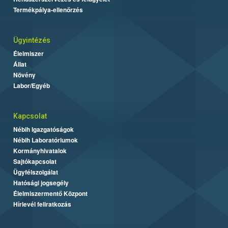
Termékpálya-ellenőrzés
Ügyintézés
Élelmiszer
Állat
Növény
Labor/Egyéb
Kapcsolat
Nébih Igazgatóságok
Nébih Laboratóriumok
Kormányhivatalok
Sajtókapcsolat
Ügyfélszolgálat
Hatósági jogsegély
Élelmiszermentő Központ
Hírlevél feliratkozás