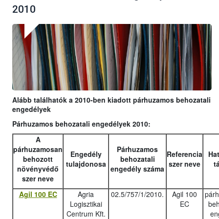
2010
Alább találhatók a 2010-ben kiadott párhuzamos behozatali
engedélyek
Párhuzamos behozatali engedélyek 2010:
A
párhuzamosan
Párhuzamos
Engedély
Referencia
Hat
behozott
behozatali
tulajdonosa
szer neve
t
növényvédő
engedély száma
szer neve
Agil 100 EC
Agria
02.5/757/1/2010.
Agil 100
pár
Logisztikai
EC
beh
Centrum Kft.
en