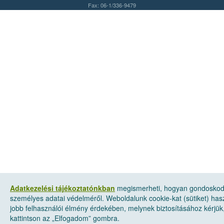
Fax: 06-1/336-9479
Adatkezelési tájékoztatónkban
megismerheti, hogyan gondosko
személyes adatai védelméről. Weboldalunk cookie-kat (sütiket) has
jobb felhasználói élmény érdekében, melynek biztosításához kérjük
kattintson az „Elfogadom” gombra.