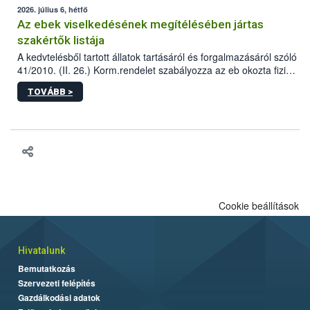
2026. július 6, hétfő
Az ebek viselkedésének megítélésében jártas
szakértők listája
A kedvtelésből tartott állatok tartásáról és forgalmazásáról szóló
41/2010. (II. 26.) Korm.rendelet szabályozza az eb okozta fizikai
sérülés, illetve ennek veszélye keletkezésekor felmerülő
TOVÁBB >
hatósági feladatokat, valamint a veszélyes eb tartását és annak
engedélyezését. Ezen eljárások során szükség esetén be kell
vonni az ebek viselkedésének megítélésében jártas szakértőt.
Cookie beállítások
Hivatalunk
Bemutatkozás
Szervezeti felépítés
Gazdálkodási adatok