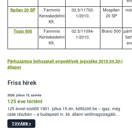
en
Spilan 20 SP
Farmmix
02.5/11702-
Mospilan
mód
Kereskedelmi
1/2010.
20 SP
Kft.
Topp 500
Farmmix
02.5/11094-
Bravo 500
pár
Kereskedelmi
1/2010.
beh
Kft.
en
Párhuzamos behozatali engedélyek jegyzéke 2010.04.30-i
állapot
Friss hírek
2026. július 15, szerda
125 éve történt
125 évvel ezelőtt 1901. július 15-én, költözött be – igaz, még
csak részben – a budapesti m. kir. állami vetőmagvizsgáló
állomás a Kis Rókus utca 15. szám alatti, Czigler Győző által
TOVÁBB >
tervezett új épületébe.