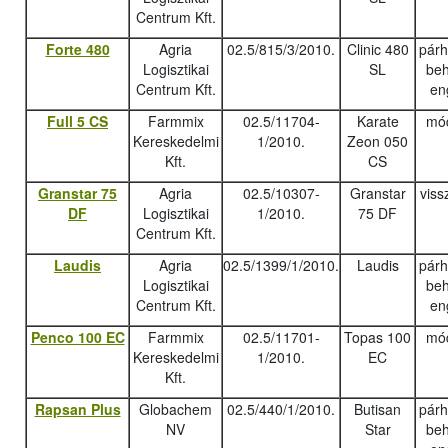
Centrum Kft.
Forte 480
Agria
02.5/815/3/2010.
Clinic 480
pár
Logisztikai
SL
beh
Centrum Kft.
en
Full 5 CS
Farmmix
02.5/11704-
Karate
mód
Kereskedelmi
1/2010.
Zeon 050
Kft.
CS
Granstar 75
Agria
02.5/10307-
Granstar
viss
DF
Logisztikai
1/2010.
75 DF
Centrum Kft.
Laudis
Agria
02.5/1399/1/2010.
Laudis
pár
Logisztikai
beh
Centrum Kft.
en
Penco 100 EC
Farmmix
02.5/11701-
Topas 100
mód
Kereskedelmi
1/2010.
EC
Kft.
Rapsan Plus
Globachem
02.5/440/1/2010.
Butisan
pár
NV
Star
beh