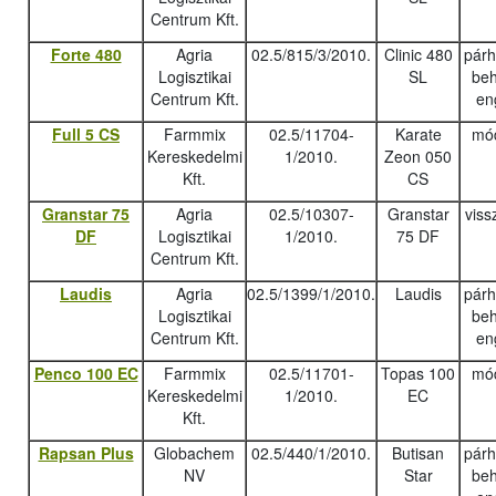
Centrum Kft.
Forte 480
Agria
02.5/815/3/2010.
Clinic 480
pár
Logisztikai
SL
beh
Centrum Kft.
en
Full 5 CS
Farmmix
02.5/11704-
Karate
mód
Kereskedelmi
1/2010.
Zeon 050
Kft.
CS
Granstar 75
Agria
02.5/10307-
Granstar
viss
DF
Logisztikai
1/2010.
75 DF
Centrum Kft.
Laudis
Agria
02.5/1399/1/2010.
Laudis
pár
Logisztikai
beh
Centrum Kft.
en
Penco 100 EC
Farmmix
02.5/11701-
Topas 100
mód
Kereskedelmi
1/2010.
EC
Kft.
Rapsan Plus
Globachem
02.5/440/1/2010.
Butisan
pár
NV
Star
beh