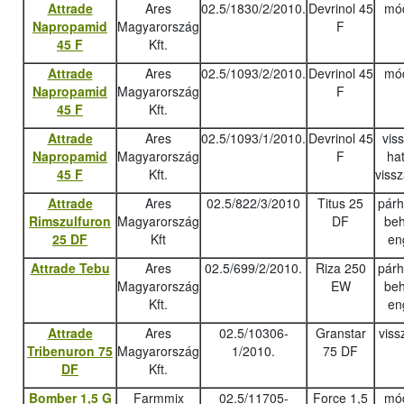
Attrade
Ares
02.5/1830/2/2010.
Devrinol 45
mód
Napropamid
Magyarország
F
45 F
Kft.
Attrade
Ares
02.5/1093/2/2010.
Devrinol 45
mód
Napropamid
Magyarország
F
45 F
Kft.
Attrade
Ares
02.5/1093/1/2010.
Devrinol 45
vis
Napropamid
Magyarország
F
ha
45 F
Kft.
viss
Attrade
Ares
02.5/822/3/2010
Titus 25
pár
Rimszulfuron
Magyarország
DF
beh
25 DF
Kft
en
Attrade Tebu
Ares
02.5/699/2/2010.
Riza 250
pár
Magyarország
EW
beh
Kft.
en
Attrade
Ares
02.5/10306-
Granstar
viss
Tribenuron 75
Magyarország
1/2010.
75 DF
DF
Kft.
Bomber 1,5 G
Farmmix
02.5/11705-
Force 1,5
mód