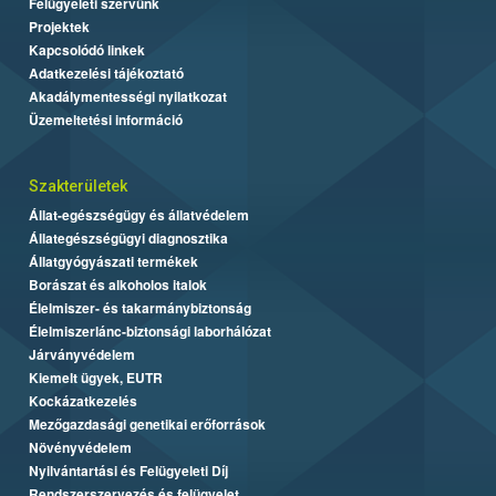
Felügyeleti szervünk
Projektek
Kapcsolódó linkek
Adatkezelési tájékoztató
Akadálymentességi nyilatkozat
Üzemeltetési információ
Szakterületek
Állat-egészségügy és állatvédelem
Állategészségügyi diagnosztika
Állatgyógyászati termékek
Borászat és alkoholos italok
Élelmiszer- és takarmánybiztonság
Élelmiszerlánc-biztonsági laborhálózat
Járványvédelem
Kiemelt ügyek, EUTR
Kockázatkezelés
Mezőgazdasági genetikai erőforrások
Növényvédelem
Nyilvántartási és Felügyeleti Díj
Rendszerszervezés és felügyelet