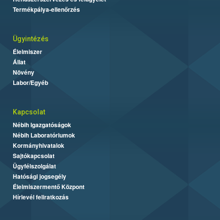
Termékpálya-ellenőrzés
Ügyintézés
Élelmiszer
Állat
Növény
Labor/Egyéb
Kapcsolat
Nébih Igazgatóságok
Nébih Laboratóriumok
Kormányhivatalok
Sajtókapcsolat
Ügyfélszolgálat
Hatósági jogsegély
Élelmiszermentő Központ
Hírlevél feliratkozás