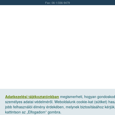
Fax: 06-1/336-9479
Adatkezelési tájékoztatónkban
megismerheti, hogyan gondosko
személyes adatai védelméről. Weboldalunk cookie-kat (sütiket) has
jobb felhasználói élmény érdekében, melynek biztosításához kérjük
kattintson az „Elfogadom” gombra.