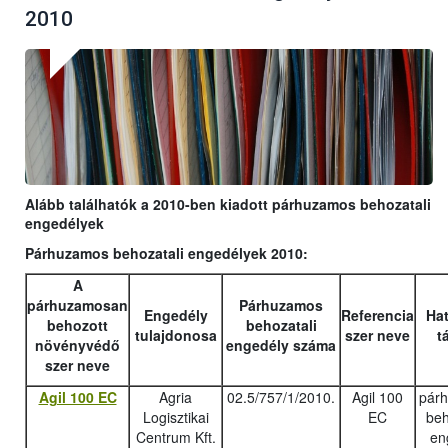
2010
Alább találhatók a 2010-ben kiadott párhuzamos behozatali
engedélyek
Párhuzamos behozatali engedélyek 2010:
A
párhuzamosan
Párhuzamos
Engedély
Referencia
Hat
behozott
behozatali
tulajdonosa
szer neve
t
növényvédő
engedély száma
szer neve
Agil 100 EC
Agria
02.5/757/1/2010.
Agil 100
pár
Logisztikai
EC
beh
Centrum Kft.
en