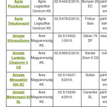
Agria
Agria
02.5/443/2/2010.
Bumper 25
pár
Propikonazol
Logisztikai
EC
beh
Centrum Kft.
en
Agria
Agria
02.5/478/2/2010.
Folicur
pár
Tebukonazo
l
Logisztikai
Solo
beh
Centrum Kft.
en
Attrade
Ares
02.5/10302-
Glean 75
viss
Klórszulfuron
Magyarország
1/2010.
DF
Kft.
Attrade
Ares
02.5/965/2/2010.
Karate
mód
Lambda-
Magyarország
Zeon 5 CS
Cihalotrin 5
Kft.
CS
Attrade
Ares
02.5/10227-
Sultan
pár
Metazaklór
Magyarország
5/2010.
beh
500 SC
Kft.
en
Attrade
Ares
02.5/10229-
Caramba
pár
Metkonazol 60
Magyarország
4/2010.
SL
beh
SL
Kft.
en