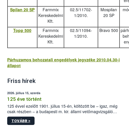
en
Spilan 20 SP
Farmmix
02.5/11702-
Mospilan
mód
Kereskedelmi
1/2010.
20 SP
Kft.
Topp 500
Farmmix
02.5/11094-
Bravo 500
pár
Kereskedelmi
1/2010.
beh
Kft.
en
Párhuzamos behozatali engedélyek jegyzéke 2010.04.30-i
állapot
Friss hírek
2026. július 15, szerda
125 éve történt
125 évvel ezelőtt 1901. július 15-én, költözött be – igaz, még
csak részben – a budapesti m. kir. állami vetőmagvizsgáló
állomás a Kis Rókus utca 15. szám alatti, Czigler Győző által
TOVÁBB >
tervezett új épületébe.