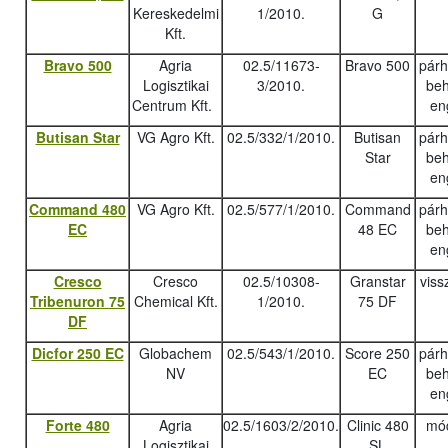
Kereskedelmi
1/2010.
G
Kft.
Bravo 500
Agria
02.5/11673-
Bravo 500
pár
Logisztikai
3/2010.
beh
Centrum Kft.
en
Butisan Star
VG Agro Kft.
02.5/332/1/2010.
Butisan
pár
Star
beh
en
Command 480
VG Agro Kft.
02.5/577/1/2010.
Command
pár
EC
48 EC
beh
en
Cresco
Cresco
02.5/10308-
Granstar
viss
Tribenuron 75
Chemical Kft.
1/2010.
75 DF
DF
Dicfor 250 EC
Globachem
02.5/543/1/2010.
Score 250
pár
NV
EC
beh
en
Forte 480
Agria
02.5/1603/2/2010.
Clinic 480
mód
Logisztikai
SL