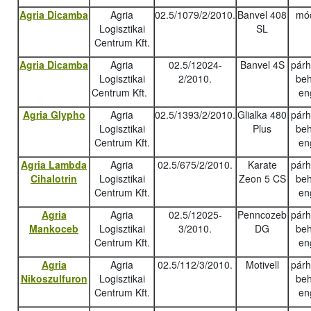
Agria Dicamba
Agria
02.5/1079/2/2010.
Banvel 408
mód
Logisztikai
SL
Centrum Kft.
Agria Dicamba
Agria
02.5/12024-
Banvel 4S
pár
Logisztikai
2/2010.
beh
Centrum Kft.
en
Agria Glypho
Agria
02.5/1393/2/2010.
Glialka 480
pár
Logisztikai
Plus
beh
Centrum Kft.
en
Agria Lambda
Agria
02.5/675/2/2010.
Karate
pár
Cihalotrin
Logisztikai
Zeon 5 CS
beh
Centrum Kft.
en
Agria
Agria
02.5/12025-
Penncozeb
pár
Mankoceb
Logisztikai
3/2010.
DG
beh
Centrum Kft.
en
Agria
Agria
02.5/112/3/2010.
Motivell
pár
Nikoszulfuron
Logisztikai
beh
Centrum Kft.
en