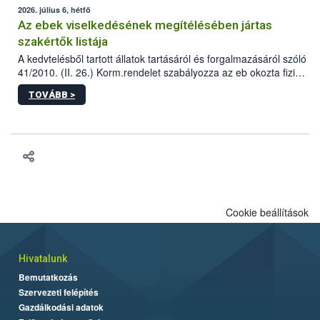
2026. július 6, hétfő
Az ebek viselkedésének megítélésében jártas
szakértők listája
A kedvtelésből tartott állatok tartásáról és forgalmazásáról szóló
41/2010. (II. 26.) Korm.rendelet szabályozza az eb okozta fizikai
sérülés, illetve ennek veszélye keletkezésekor felmerülő
TOVÁBB >
hatósági feladatokat, valamint a veszélyes eb tartását és annak
engedélyezését. Ezen eljárások során szükség esetén be kell
vonni az ebek viselkedésének megítélésében jártas szakértőt.
Cookie beállítások
Hivatalunk
Bemutatkozás
Szervezeti felépítés
Gazdálkodási adatok