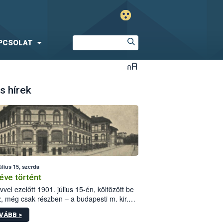
PCSOLAT
s hírek
úlius 15, szerda
éve történt
vvel ezelőtt 1901. július 15-én, költözött be
z, még csak részben – a budapesti m. kir.
i vetőmagvizsgáló állomás a Kis Rókus utca
VÁBB >
ám alatti, Czigler Győző által tervezett új