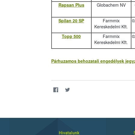
Rapsan Plus
Globachem NV
Spilan 20 SP
Farmmix
0
Kereskedelmi Kft.
Topp 500
Farmmix
0
Kereskedelmi Kft.
Párhuzamos behozatali engedélyek jegyzé
Hivatalunk