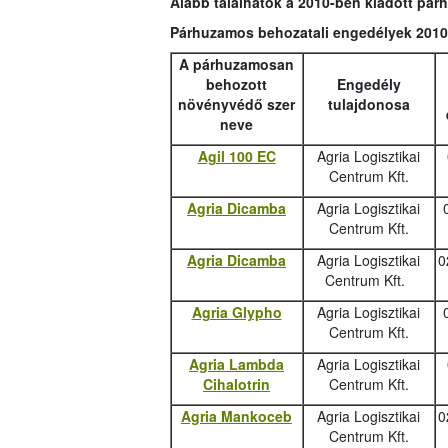
Alább találhatók a 2010-ben kiadott pá
Párhuzamos behozatali engedélyek 2010
A párhuzamosan
behozott
Engedély
növényvédő szer
tulajdonosa
neve
Agil 100 EC
Agria Logisztikai
Centrum Kft.
Agria Dicamba
Agria Logisztikai
Centrum Kft.
Agria Dicamba
Agria Logisztikai
0
Centrum Kft.
Agria Glypho
Agria Logisztikai
Centrum Kft.
Agria Lambda
Agria Logisztikai
Cihalotrin
Centrum Kft.
Agria Mankoceb
Agria Logisztikai
0
Centrum Kft.