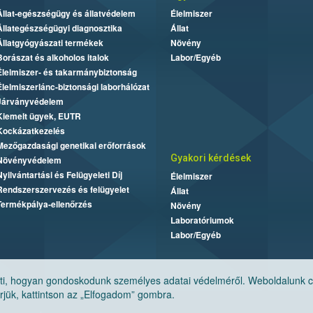
Állat-egészségügy és állatvédelem
Élelmiszer
Állategészségügyi diagnosztika
Állat
Állatgyógyászati termékek
Növény
Borászat és alkoholos italok
Labor/Egyéb
Élelmiszer- és takarmánybiztonság
Élelmiszerlánc-biztonsági laborhálózat
Járványvédelem
Kiemelt ügyek, EUTR
Kockázatkezelés
Mezőgazdasági genetikai erőforrások
Gyakori kérdések
Növényvédelem
Nyilvántartási és Felügyeleti Díj
Élelmiszer
Rendszerszervezés és felügyelet
Állat
Termékpálya-ellenőrzés
Növény
Laboratóriumok
Labor/Egyéb
, hogyan gondoskodunk személyes adatai védelméről. Weboldalunk cook
jük, kattintson az „Elfogadom” gombra.