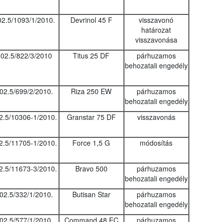
02.5/1093/1/2010.
Devrinol 45 F
visszavonó
határozat
visszavonása
02.5/822/3/2010
Titus 25 DF
párhuzamos
behozatali engedély
02.5/699/2/2010.
Riza 250 EW
párhuzamos
behozatali engedély
2.5/10306-1/2010.
Granstar 75 DF
visszavonás
2.5/11705-1/2010.
Force 1,5 G
módosítás
2.5/11673-3/2010.
Bravo 500
párhuzamos
behozatali engedély
02.5/332/1/2010.
Butisan Star
párhuzamos
behozatali engedély
02.5/577/1/2010.
Command 48 EC
párhuzamos