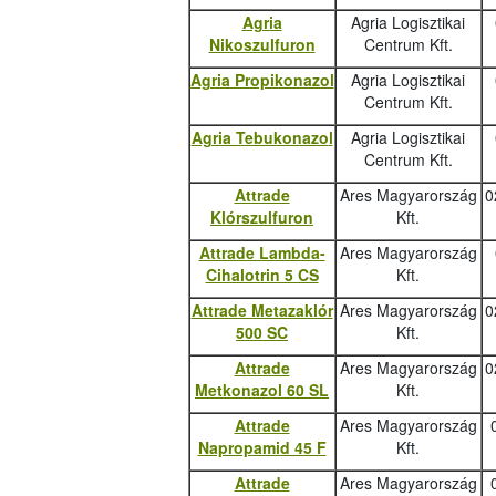
Agria
Agria Logisztikai
Nikoszulfuron
Centrum Kft.
Agria Propikonazol
Agria Logisztikai
Centrum Kft.
Agria Tebukonazo
l
Agria Logisztikai
Centrum Kft.
Attrade
Ares Magyarország
0
Klórszulfuron
Kft.
Attrade Lambda-
Ares Magyarország
Cihalotrin 5 CS
Kft.
Attrade Metazaklór
Ares Magyarország
0
500 SC
Kft.
Attrade
Ares Magyarország
0
Metkonazol 60 SL
Kft.
Attrade
Ares Magyarország
Napropamid 45 F
Kft.
Attrade
Ares Magyarország