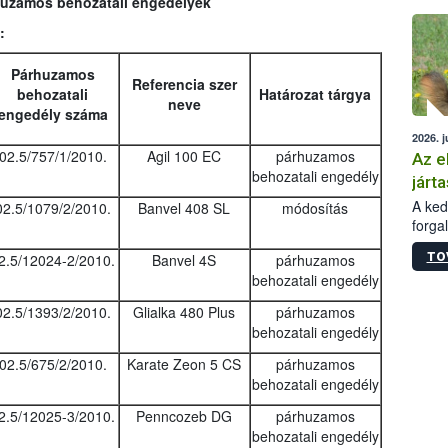
rhuzamos behozatali engedélyek
épüle
:
Párhuzamos
Referencia szer
behozatali
Határozat tárgya
neve
engedély száma
2026. j
02.5/757/1/2010.
Agil 100 EC
párhuzamos
Az e
behozatali engedély
járta
A kedv
02.5/1079/2/2010.
Banvel 408 SL
módosítás
forga
Korm.
TO
2.5/12024-2/2010.
Banvel 4S
párhuzamos
sérül
behozatali engedély
felme
veszé
02.5/1393/2/2010.
Glialka 480 Plus
párhuzamos
Ezen 
behozatali engedély
vonni
jártas
02.5/675/2/2010.
Karate Zeon 5 CS
párhuzamos
behozatali engedély
2.5/12025-3/2010.
Penncozeb DG
párhuzamos
behozatali engedély