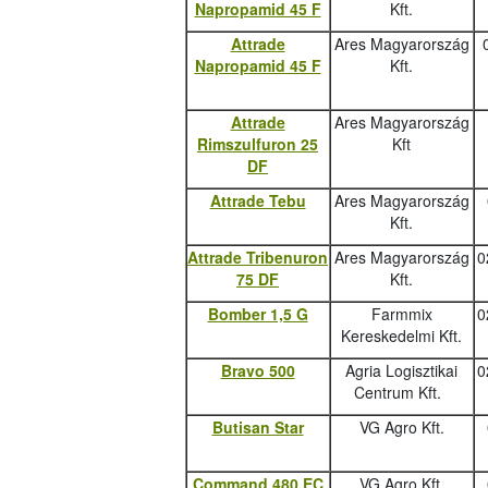
Napropamid 45 F
Kft.
Attrade
Ares Magyarország
Napropamid 45 F
Kft.
Attrade
Ares Magyarország
Rimszulfuron 25
Kft
DF
Attrade Tebu
Ares Magyarország
Kft.
Attrade Tribenuron
Ares Magyarország
0
75 DF
Kft.
Bomber 1,5 G
Farmmix
0
Kereskedelmi Kft.
Bravo 500
Agria Logisztikai
0
Centrum Kft.
Butisan Star
VG Agro Kft.
Command 480 EC
VG Agro Kft.