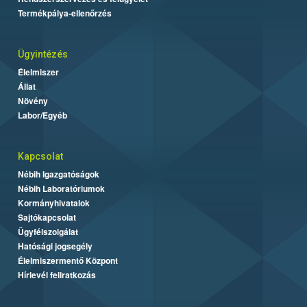
Termékpálya-ellenőrzés
Ügyintézés
Élelmiszer
Állat
Növény
Labor/Egyéb
Kapcsolat
Nébih Igazgatóságok
Nébih Laboratóriumok
Kormányhivatalok
Sajtókapcsolat
Ügyfélszolgálat
Hatósági jogsegély
Élelmiszermentő Központ
Hírlevél feliratkozás