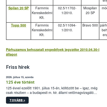
en
Spilan 20 SP
Farmmix
02.5/11702-
Mospilan
mód
Kereskedelmi
1/2010.
20 SP
Kft.
Topp 500
Farmmix
02.5/11094-
Bravo 500
pár
Kereskedelmi
1/2010.
beh
Kft.
en
Párhuzamos behozatali engedélyek jegyzéke 2010.04.30-i
állapot
Friss hírek
2026. július 15, szerda
125 éve történt
125 évvel ezelőtt 1901. július 15-én, költözött be – igaz, még
csak részben – a budapesti m. kir. állami vetőmagvizsgáló
állomás a Kis Rókus utca 15. szám alatti, Czigler Győző által
TOVÁBB >
tervezett új épületébe.