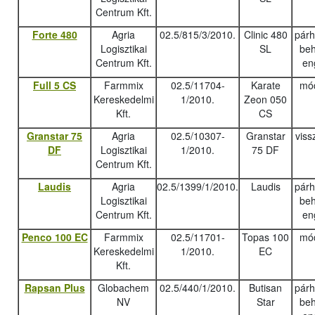
Centrum Kft.
Forte 480
Agria
02.5/815/3/2010.
Clinic 480
pár
Logisztikai
SL
beh
Centrum Kft.
en
Full 5 CS
Farmmix
02.5/11704-
Karate
mód
Kereskedelmi
1/2010.
Zeon 050
Kft.
CS
Granstar 75
Agria
02.5/10307-
Granstar
viss
DF
Logisztikai
1/2010.
75 DF
Centrum Kft.
Laudis
Agria
02.5/1399/1/2010.
Laudis
pár
Logisztikai
beh
Centrum Kft.
en
Penco 100 EC
Farmmix
02.5/11701-
Topas 100
mód
Kereskedelmi
1/2010.
EC
Kft.
Rapsan Plus
Globachem
02.5/440/1/2010.
Butisan
pár
NV
Star
beh