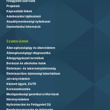
Felügyeleti szervünk
Projektek
Kapcsolódó linkek
Adatkezelési tájékoztató
Akadálymentességi nyilatkozat
Üzemeltetési információ
Szakterületek
Állat-egészségügy és állatvédelem
Állategészségügyi diagnosztika
Állatgyógyászati termékek
Borászat és alkoholos italok
Élelmiszer- és takarmánybiztonság
Élelmiszerlánc-biztonsági laborhálózat
Járványvédelem
Kiemelt ügyek, EUTR
Kockázatkezelés
Mezőgazdasági genetikai erőforrások
Növényvédelem
Nyilvántartási és Felügyeleti Díj
Rendszerszervezés és felügyelet