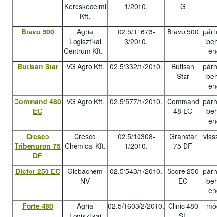
Kereskedelmi
1/2010.
G
Kft.
Bravo 500
Agria
02.5/11673-
Bravo 500
pár
Logisztikai
3/2010.
beh
Centrum Kft.
en
Butisan Star
VG Agro Kft.
02.5/332/1/2010.
Butisan
pár
Star
beh
en
Command 480
VG Agro Kft.
02.5/577/1/2010.
Command
pár
EC
48 EC
beh
en
Cresco
Cresco
02.5/10308-
Granstar
viss
Tribenuron 75
Chemical Kft.
1/2010.
75 DF
DF
Dicfor 250 EC
Globachem
02.5/543/1/2010.
Score 250
pár
NV
EC
beh
en
Forte 480
Agria
02.5/1603/2/2010.
Clinic 480
mód
Logisztikai
SL