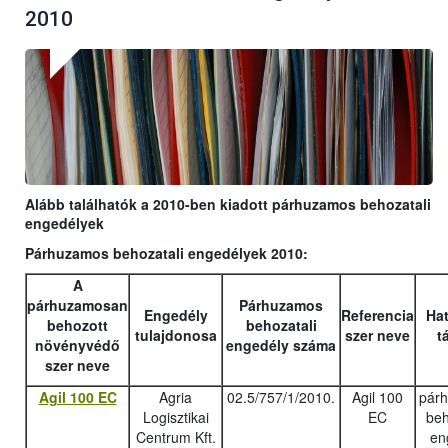
2010
Alább találhatók a 2010-ben kiadott párhuzamos behozatali
engedélyek
Párhuzamos behozatali engedélyek 2010:
A
párhuzamosan
Párhuzamos
Engedély
Referencia
Hat
behozott
behozatali
tulajdonosa
szer neve
t
növényvédő
engedély száma
szer neve
Agil 100 EC
Agria
02.5/757/1/2010.
Agil 100
pár
Logisztikai
EC
beh
Centrum Kft.
en