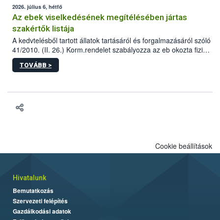
2026. július 6, hétfő
Az ebek viselkedésének megítélésében jártas
szakértők listája
A kedvtelésből tartott állatok tartásáról és forgalmazásáról szóló
41/2010. (II. 26.) Korm.rendelet szabályozza az eb okozta fizikai
sérülés, illetve ennek veszélye keletkezésekor felmerülő
TOVÁBB >
hatósági feladatokat, valamint a veszélyes eb tartását és annak
engedélyezését. Ezen eljárások során szükség esetén be kell
vonni az ebek viselkedésének megítélésében jártas szakértőt.
Cookie beállítások
Hivatalunk
Bemutatkozás
Szervezeti felépítés
Gazdálkodási adatok