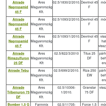
Attrade
Ares
02.5/1830/2/2010.
Devrinol 45
mód
Napropamid
Magyarország
F
45 F
Kft.
Attrade
Ares
02.5/1093/2/2010.
Devrinol 45
mód
Napropamid
Magyarország
F
45 F
Kft.
Attrade
Ares
02.5/1093/1/2010.
Devrinol 45
vis
Napropamid
Magyarország
F
ha
45 F
Kft.
viss
Attrade
Ares
02.5/822/3/2010
Titus 25
pár
Rimszulfuron
Magyarország
DF
beh
25 DF
Kft
en
Attrade Tebu
Ares
02.5/699/2/2010.
Riza 250
pár
Magyarország
EW
beh
Kft.
en
Attrade
Ares
02.5/10306-
Granstar
viss
Tribenuron 75
Magyarország
1/2010.
75 DF
DF
Kft.
Bomber 1,5 G
Farmmix
02.5/11705-
Force 1,5
mód