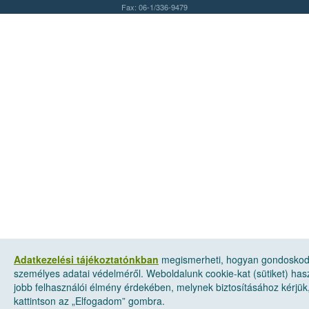
Fax: 06-1/336-9479
Adatkezelési tájékoztatónkban
megismerheti, hogyan gondosko
személyes adatai védelméről. Weboldalunk cookie-kat (sütiket) has
jobb felhasználói élmény érdekében, melynek biztosításához kérjük
kattintson az „Elfogadom” gombra.