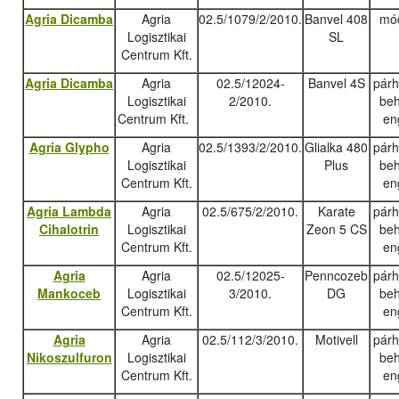
Agria Dicamba
Agria
02.5/1079/2/2010.
Banvel 408
mód
Logisztikai
SL
Centrum Kft.
Agria Dicamba
Agria
02.5/12024-
Banvel 4S
pár
Logisztikai
2/2010.
beh
Centrum Kft.
en
Agria Glypho
Agria
02.5/1393/2/2010.
Glialka 480
pár
Logisztikai
Plus
beh
Centrum Kft.
en
Agria Lambda
Agria
02.5/675/2/2010.
Karate
pár
Cihalotrin
Logisztikai
Zeon 5 CS
beh
Centrum Kft.
en
Agria
Agria
02.5/12025-
Penncozeb
pár
Mankoceb
Logisztikai
3/2010.
DG
beh
Centrum Kft.
en
Agria
Agria
02.5/112/3/2010.
Motivell
pár
Nikoszulfuron
Logisztikai
beh
Centrum Kft.
en