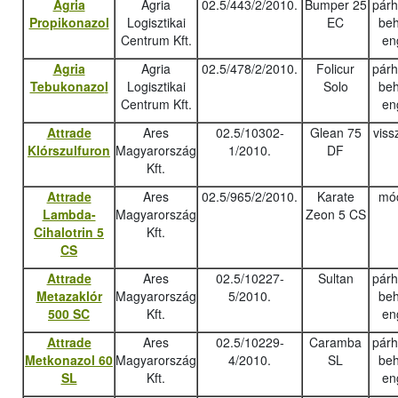
Agria
Agria
02.5/443/2/2010.
Bumper 25
pár
Propikonazol
Logisztikai
EC
beh
Centrum Kft.
en
Agria
Agria
02.5/478/2/2010.
Folicur
pár
Tebukonazo
l
Logisztikai
Solo
beh
Centrum Kft.
en
Attrade
Ares
02.5/10302-
Glean 75
viss
Klórszulfuron
Magyarország
1/2010.
DF
Kft.
Attrade
Ares
02.5/965/2/2010.
Karate
mód
Lambda-
Magyarország
Zeon 5 CS
Cihalotrin 5
Kft.
CS
Attrade
Ares
02.5/10227-
Sultan
pár
Metazaklór
Magyarország
5/2010.
beh
500 SC
Kft.
en
Attrade
Ares
02.5/10229-
Caramba
pár
Metkonazol 60
Magyarország
4/2010.
SL
beh
SL
Kft.
en