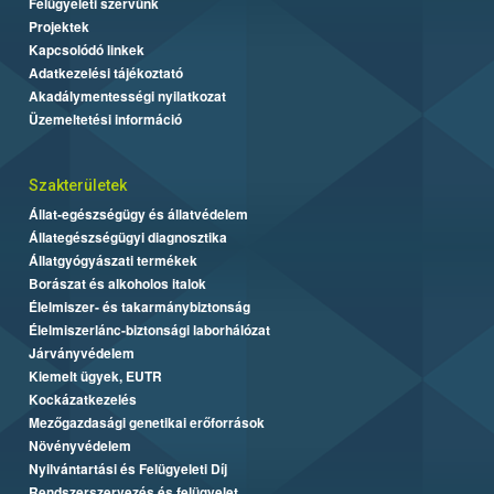
Felügyeleti szervünk
Projektek
Kapcsolódó linkek
Adatkezelési tájékoztató
Akadálymentességi nyilatkozat
Üzemeltetési információ
Szakterületek
Állat-egészségügy és állatvédelem
Állategészségügyi diagnosztika
Állatgyógyászati termékek
Borászat és alkoholos italok
Élelmiszer- és takarmánybiztonság
Élelmiszerlánc-biztonsági laborhálózat
Járványvédelem
Kiemelt ügyek, EUTR
Kockázatkezelés
Mezőgazdasági genetikai erőforrások
Növényvédelem
Nyilvántartási és Felügyeleti Díj
Rendszerszervezés és felügyelet