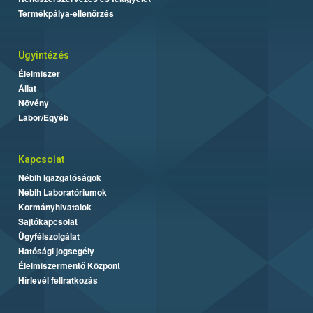
Termékpálya-ellenőrzés
Ügyintézés
Élelmiszer
Állat
Növény
Labor/Egyéb
Kapcsolat
Nébih Igazgatóságok
Nébih Laboratóriumok
Kormányhivatalok
Sajtókapcsolat
Ügyfélszolgálat
Hatósági jogsegély
Élelmiszermentő Központ
Hírlevél feliratkozás