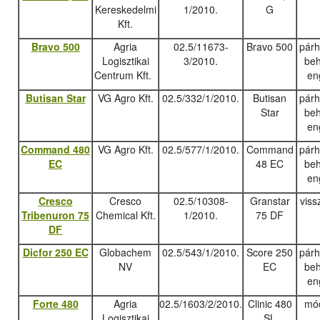
Kereskedelmi
1/2010.
G
Kft.
Bravo 500
Agria
02.5/11673-
Bravo 500
pár
Logisztikai
3/2010.
beh
Centrum Kft.
en
Butisan Star
VG Agro Kft.
02.5/332/1/2010.
Butisan
pár
Star
beh
en
Command 480
VG Agro Kft.
02.5/577/1/2010.
Command
pár
EC
48 EC
beh
en
Cresco
Cresco
02.5/10308-
Granstar
viss
Tribenuron 75
Chemical Kft.
1/2010.
75 DF
DF
Dicfor 250 EC
Globachem
02.5/543/1/2010.
Score 250
pár
NV
EC
beh
en
Forte 480
Agria
02.5/1603/2/2010.
Clinic 480
mód
Logisztikai
SL