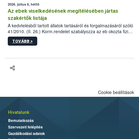
2026. július 6, hétfő
Az ebek viselkedésének megítélésében jártas
szakértők listája
A kedvtelésből tartott állatok tartásáról és forgalmazásáról szóló
41/2010. (II. 26.) Korm.rendelet szabályozza az eb okozta fizikai
sérülés, illetve ennek veszélye keletkezésekor felmerülő
TOVÁBB >
hatósági feladatokat, valamint a veszélyes eb tartását és annak
engedélyezését. Ezen eljárások során szükség esetén be kell
vonni az ebek viselkedésének megítélésében jártas szakértőt.
Cookie beállítások
Hivatalunk
Bemutatkozás
Szervezeti felépítés
Gazdálkodási adatok