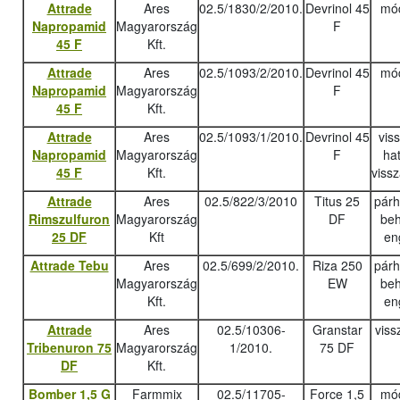
Attrade
Ares
02.5/1830/2/2010.
Devrinol 45
mód
Napropamid
Magyarország
F
45 F
Kft.
Attrade
Ares
02.5/1093/2/2010.
Devrinol 45
mód
Napropamid
Magyarország
F
45 F
Kft.
Attrade
Ares
02.5/1093/1/2010.
Devrinol 45
vis
Napropamid
Magyarország
F
ha
45 F
Kft.
viss
Attrade
Ares
02.5/822/3/2010
Titus 25
pár
Rimszulfuron
Magyarország
DF
beh
25 DF
Kft
en
Attrade Tebu
Ares
02.5/699/2/2010.
Riza 250
pár
Magyarország
EW
beh
Kft.
en
Attrade
Ares
02.5/10306-
Granstar
viss
Tribenuron 75
Magyarország
1/2010.
75 DF
DF
Kft.
Bomber 1,5 G
Farmmix
02.5/11705-
Force 1,5
mód