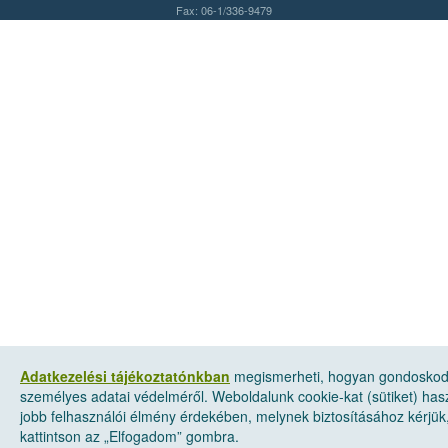
Fax: 06-1/336-9479
Adatkezelési tájékoztatónkban
megismerheti, hogyan gondosko
személyes adatai védelméről. Weboldalunk cookie-kat (sütiket) has
jobb felhasználói élmény érdekében, melynek biztosításához kérjük
kattintson az „Elfogadom” gombra.