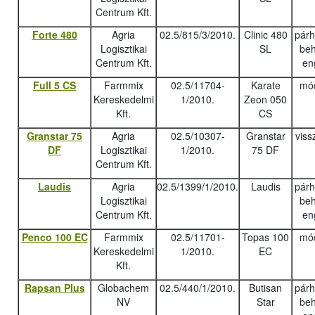
Centrum Kft.
Forte 480
Agria
02.5/815/3/2010.
Clinic 480
pár
Logisztikai
SL
beh
Centrum Kft.
en
Full 5 CS
Farmmix
02.5/11704-
Karate
mód
Kereskedelmi
1/2010.
Zeon 050
Kft.
CS
Granstar 75
Agria
02.5/10307-
Granstar
viss
DF
Logisztikai
1/2010.
75 DF
Centrum Kft.
Laudis
Agria
02.5/1399/1/2010.
Laudis
pár
Logisztikai
beh
Centrum Kft.
en
Penco 100 EC
Farmmix
02.5/11701-
Topas 100
mód
Kereskedelmi
1/2010.
EC
Kft.
Rapsan Plus
Globachem
02.5/440/1/2010.
Butisan
pár
NV
Star
beh