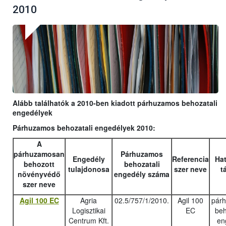
2010
Alább találhatók a 2010-ben kiadott párhuzamos behozatali
engedélyek
Párhuzamos behozatali engedélyek 2010:
A
párhuzamosan
Párhuzamos
Engedély
Referencia
Hat
behozott
behozatali
tulajdonosa
szer neve
t
növényvédő
engedély száma
szer neve
Agil 100 EC
Agria
02.5/757/1/2010.
Agil 100
pár
Logisztikai
EC
beh
Centrum Kft.
en