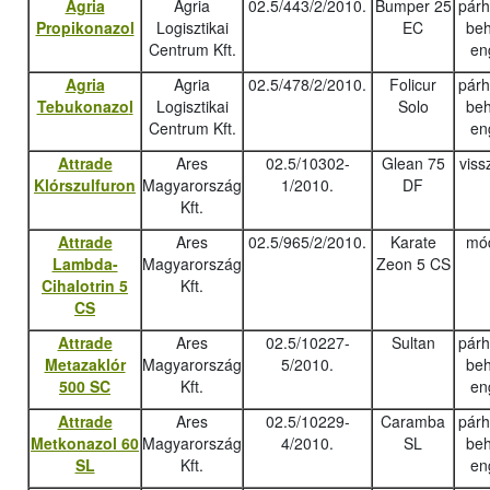
Agria
Agria
02.5/443/2/2010.
Bumper 25
pár
Propikonazol
Logisztikai
EC
beh
Centrum Kft.
en
Agria
Agria
02.5/478/2/2010.
Folicur
pár
Tebukonazo
l
Logisztikai
Solo
beh
Centrum Kft.
en
Attrade
Ares
02.5/10302-
Glean 75
viss
Klórszulfuron
Magyarország
1/2010.
DF
Kft.
Attrade
Ares
02.5/965/2/2010.
Karate
mód
Lambda-
Magyarország
Zeon 5 CS
Cihalotrin 5
Kft.
CS
Attrade
Ares
02.5/10227-
Sultan
pár
Metazaklór
Magyarország
5/2010.
beh
500 SC
Kft.
en
Attrade
Ares
02.5/10229-
Caramba
pár
Metkonazol 60
Magyarország
4/2010.
SL
beh
SL
Kft.
en