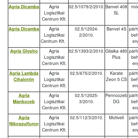
Agria Dicamba
Agria
02.5/1079/2/2010.
Banvel 408
mód
Logisztikai
SL
Centrum Kft.
Agria Dicamba
Agria
02.5/12024-
Banvel 4S
pár
Logisztikai
2/2010.
beh
Centrum Kft.
en
Agria Glypho
Agria
02.5/1393/2/2010.
Glialka 480
pár
Logisztikai
Plus
beh
Centrum Kft.
en
Agria Lambda
Agria
02.5/675/2/2010.
Karate
pár
Cihalotrin
Logisztikai
Zeon 5 CS
beh
Centrum Kft.
en
Agria
Agria
02.5/12025-
Penncozeb
pár
Mankoceb
Logisztikai
3/2010.
DG
beh
Centrum Kft.
en
Agria
Agria
02.5/112/3/2010.
Motivell
pár
Nikoszulfuron
Logisztikai
beh
Centrum Kft.
en