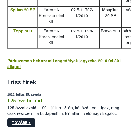
en
Spilan 20 SP
Farmmix
02.5/11702-
Mospilan
mód
Kereskedelmi
1/2010.
20 SP
Kft.
Topp 500
Farmmix
02.5/11094-
Bravo 500
pár
Kereskedelmi
1/2010.
beh
Kft.
en
Párhuzamos behozatali engedélyek jegyzéke 2010.04.30-i
állapot
Friss hírek
2026. július 15, szerda
125 éve történt
125 évvel ezelőtt 1901. július 15-én, költözött be – igaz, még
csak részben – a budapesti m. kir. állami vetőmagvizsgáló
állomás a Kis Rókus utca 15. szám alatti, Czigler Győző által
TOVÁBB >
tervezett új épületébe.