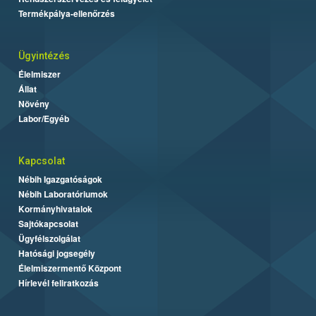
Termékpálya-ellenőrzés
Ügyintézés
Élelmiszer
Állat
Növény
Labor/Egyéb
Kapcsolat
Nébih Igazgatóságok
Nébih Laboratóriumok
Kormányhivatalok
Sajtókapcsolat
Ügyfélszolgálat
Hatósági jogsegély
Élelmiszermentő Központ
Hírlevél feliratkozás