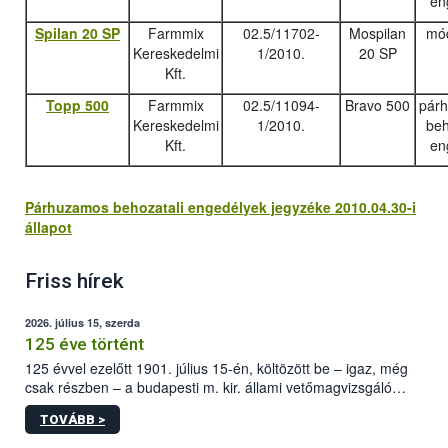
en
Spilan 20 SP
Farmmix
02.5/11702-
Mospilan
mód
Kereskedelmi
1/2010.
20 SP
Kft.
Topp 500
Farmmix
02.5/11094-
Bravo 500
pár
Kereskedelmi
1/2010.
beh
Kft.
en
Párhuzamos behozatali engedélyek jegyzéke 2010.04.30-i
állapot
Friss hírek
2026. július 15, szerda
125 éve történt
125 évvel ezelőtt 1901. július 15-én, költözött be – igaz, még
csak részben – a budapesti m. kir. állami vetőmagvizsgáló
állomás a Kis Rókus utca 15. szám alatti, Czigler Győző által
TOVÁBB >
tervezett új épületébe.