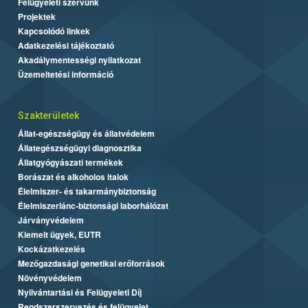
Felügyeleti szervünk
Projektek
Kapcsolódó linkek
Adatkezelési tájékoztató
Akadálymentességi nyilatkozat
Üzemeltetési információ
Szakterületek
Állat-egészségügy és állatvédelem
Állategészségügyi diagnosztika
Állatgyógyászati termékek
Borászat és alkoholos italok
Élelmiszer- és takarmánybiztonság
Élelmiszerlánc-biztonsági laborhálózat
Járványvédelem
Kiemelt ügyek, EUTR
Kockázatkezelés
Mezőgazdasági genetikai erőforrások
Növényvédelem
Nyilvántartási és Felügyeleti Díj
Rendszerszervezés és felügyelet