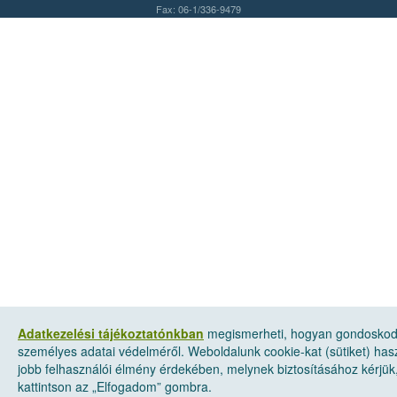
Fax: 06-1/336-9479
Adatkezelési tájékoztatónkban
megismerheti, hogyan gondosko
személyes adatai védelméről. Weboldalunk cookie-kat (sütiket) has
jobb felhasználói élmény érdekében, melynek biztosításához kérjük
kattintson az „Elfogadom” gombra.