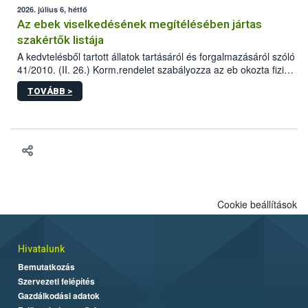
2026. július 6, hétfő
Az ebek viselkedésének megítélésében jártas
szakértők listája
A kedvtelésből tartott állatok tartásáról és forgalmazásáról szóló
41/2010. (II. 26.) Korm.rendelet szabályozza az eb okozta fizikai
sérülés, illetve ennek veszélye keletkezésekor felmerülő
TOVÁBB >
hatósági feladatokat, valamint a veszélyes eb tartását és annak
engedélyezését. Ezen eljárások során szükség esetén be kell
vonni az ebek viselkedésének megítélésében jártas szakértőt.
Cookie beállítások
Hivatalunk
Bemutatkozás
Szervezeti felépítés
Gazdálkodási adatok