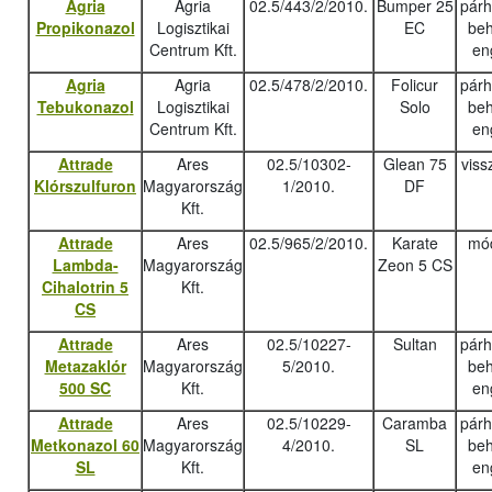
Agria
Agria
02.5/443/2/2010.
Bumper 25
pár
Propikonazol
Logisztikai
EC
beh
Centrum Kft.
en
Agria
Agria
02.5/478/2/2010.
Folicur
pár
Tebukonazo
l
Logisztikai
Solo
beh
Centrum Kft.
en
Attrade
Ares
02.5/10302-
Glean 75
viss
Klórszulfuron
Magyarország
1/2010.
DF
Kft.
Attrade
Ares
02.5/965/2/2010.
Karate
mód
Lambda-
Magyarország
Zeon 5 CS
Cihalotrin 5
Kft.
CS
Attrade
Ares
02.5/10227-
Sultan
pár
Metazaklór
Magyarország
5/2010.
beh
500 SC
Kft.
en
Attrade
Ares
02.5/10229-
Caramba
pár
Metkonazol 60
Magyarország
4/2010.
SL
beh
SL
Kft.
en