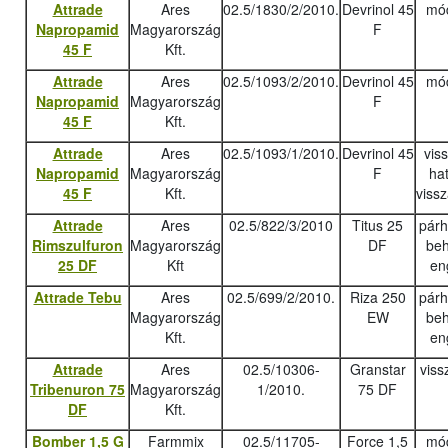
Attrade
Ares
02.5/1830/2/2010.
Devrinol 45
mód
Napropamid
Magyarország
F
45 F
Kft.
Attrade
Ares
02.5/1093/2/2010.
Devrinol 45
mód
Napropamid
Magyarország
F
45 F
Kft.
Attrade
Ares
02.5/1093/1/2010.
Devrinol 45
vis
Napropamid
Magyarország
F
ha
45 F
Kft.
viss
Attrade
Ares
02.5/822/3/2010
Titus 25
pár
Rimszulfuron
Magyarország
DF
beh
25 DF
Kft
en
Attrade Tebu
Ares
02.5/699/2/2010.
Riza 250
pár
Magyarország
EW
beh
Kft.
en
Attrade
Ares
02.5/10306-
Granstar
viss
Tribenuron 75
Magyarország
1/2010.
75 DF
DF
Kft.
Bomber 1,5 G
Farmmix
02.5/11705-
Force 1,5
mód