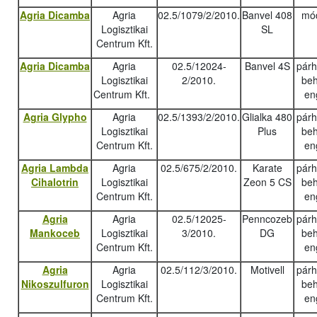
Agria Dicamba
Agria
02.5/1079/2/2010.
Banvel 408
mód
Logisztikai
SL
Centrum Kft.
Agria Dicamba
Agria
02.5/12024-
Banvel 4S
pár
Logisztikai
2/2010.
beh
Centrum Kft.
en
Agria Glypho
Agria
02.5/1393/2/2010.
Glialka 480
pár
Logisztikai
Plus
beh
Centrum Kft.
en
Agria Lambda
Agria
02.5/675/2/2010.
Karate
pár
Cihalotrin
Logisztikai
Zeon 5 CS
beh
Centrum Kft.
en
Agria
Agria
02.5/12025-
Penncozeb
pár
Mankoceb
Logisztikai
3/2010.
DG
beh
Centrum Kft.
en
Agria
Agria
02.5/112/3/2010.
Motivell
pár
Nikoszulfuron
Logisztikai
beh
Centrum Kft.
en