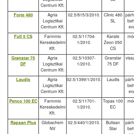
Centrum Kft.
Forte 480
Agria
02.5/815/3/2010.
Clinic 480
pár
Logisztikai
SL
beh
Centrum Kft.
en
Full 5 CS
Farmmix
02.5/11704-
Karate
mód
Kereskedelmi
1/2010.
Zeon 050
Kft.
CS
Granstar 75
Agria
02.5/10307-
Granstar
viss
DF
Logisztikai
1/2010.
75 DF
Centrum Kft.
Laudis
Agria
02.5/1399/1/2010.
Laudis
pár
Logisztikai
beh
Centrum Kft.
en
Penco 100 EC
Farmmix
02.5/11701-
Topas 100
mód
Kereskedelmi
1/2010.
EC
Kft.
Rapsan Plus
Globachem
02.5/440/1/2010.
Butisan
pár
NV
Star
beh