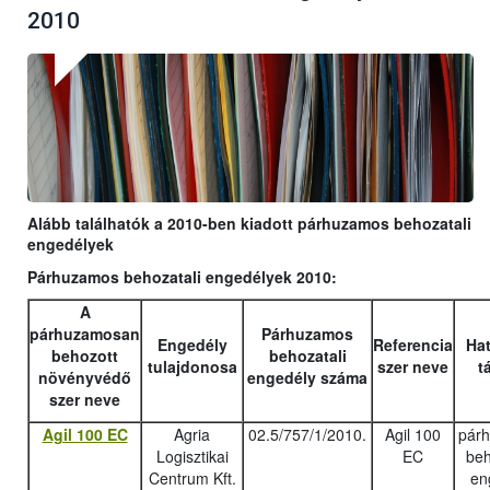
2010
Alább találhatók a 2010-ben kiadott párhuzamos behozatali
engedélyek
Párhuzamos behozatali engedélyek 2010:
A
párhuzamosan
Párhuzamos
Engedély
Referencia
Hat
behozott
behozatali
tulajdonosa
szer neve
t
növényvédő
engedély száma
szer neve
Agil 100 EC
Agria
02.5/757/1/2010.
Agil 100
pár
Logisztikai
EC
beh
Centrum Kft.
en