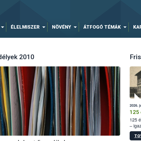
ÉLELMISZER
NÖVÉNY
ÁTFOGÓ TÉMÁK
KA
délyek 2010
Fris
2026. j
125 
125 é
– iga
állam
TO
15. sz