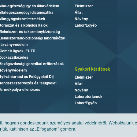
Állat-egészségügy és állatvédelem
Élelmiszer
Állategészségügyi diagnosztika
Állat
Állatgyógyászati termékek
Növény
Borászat és alkoholos italok
Labor/Egyéb
Élelmiszer- és takarmánybiztonság
Élelmiszerlánc-biztonsági laborhálózat
Járványvédelem
Kiemelt ügyek, EUTR
Kockázatkezelés
Mezőgazdasági genetikai erőforrások
Gyakori kérdések
Növényvédelem
Nyilvántartási és Felügyeleti Díj
Élelmiszer
Rendszerszervezés és felügyelet
Állat
Termékpálya-ellenőrzés
Növény
Laboratóriumok
Labor/Egyéb
, hogyan gondoskodunk személyes adatai védelméről. Weboldalunk cook
jük, kattintson az „Elfogadom” gombra.