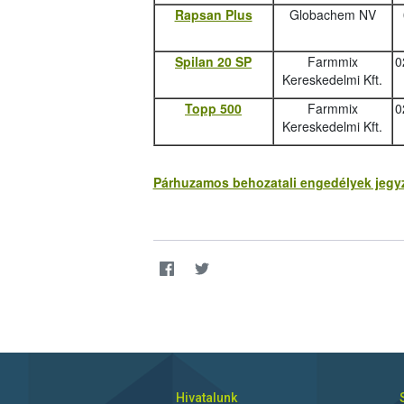
Rapsan Plus
Globachem NV
Spilan 20 SP
Farmmix
0
Kereskedelmi Kft.
Topp 500
Farmmix
0
Kereskedelmi Kft.
Párhuzamos behozatali engedélyek jegyzé
Hivatalunk