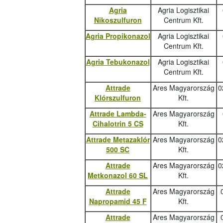
Agria
Agria Logisztikai
Nikoszulfuron
Centrum Kft.
Agria Propikonazol
Agria Logisztikai
Centrum Kft.
Agria Tebukonazo
l
Agria Logisztikai
Centrum Kft.
Attrade
Ares Magyarország
0
Klórszulfuron
Kft.
Attrade Lambda-
Ares Magyarország
Cihalotrin 5 CS
Kft.
Attrade Metazaklór
Ares Magyarország
0
500 SC
Kft.
Attrade
Ares Magyarország
0
Metkonazol 60 SL
Kft.
Attrade
Ares Magyarország
Napropamid 45 F
Kft.
Attrade
Ares Magyarország