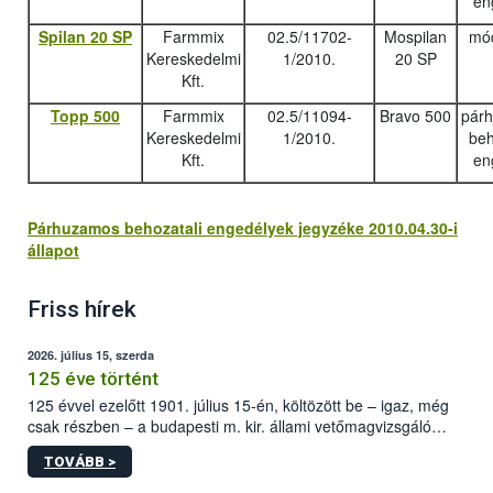
en
Spilan 20 SP
Farmmix
02.5/11702-
Mospilan
mód
Kereskedelmi
1/2010.
20 SP
Kft.
Topp 500
Farmmix
02.5/11094-
Bravo 500
pár
Kereskedelmi
1/2010.
beh
Kft.
en
Párhuzamos behozatali engedélyek jegyzéke 2010.04.30-i
állapot
Friss hírek
2026. július 15, szerda
125 éve történt
125 évvel ezelőtt 1901. július 15-én, költözött be – igaz, még
csak részben – a budapesti m. kir. állami vetőmagvizsgáló
állomás a Kis Rókus utca 15. szám alatti, Czigler Győző által
TOVÁBB >
tervezett új épületébe.