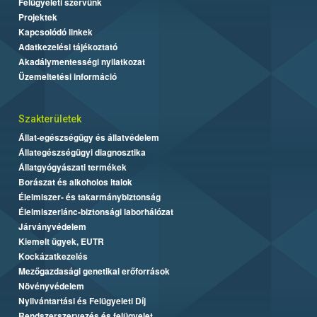
Felügyeleti szervünk
Projektek
Kapcsolódó linkek
Adatkezelési tájékoztató
Akadálymentességi nyilatkozat
Üzemeltetési információ
Szakterületek
Állat-egészségügy és állatvédelem
Állategészségügyi diagnosztika
Állatgyógyászati termékek
Borászat és alkoholos italok
Élelmiszer- és takarmánybiztonság
Élelmiszerlánc-biztonsági laborhálózat
Járványvédelem
Kiemelt ügyek, EUTR
Kockázatkezelés
Mezőgazdasági genetikai erőforrások
Növényvédelem
Nyilvántartási és Felügyeleti Díj
Rendszerszervezés és felügyelet