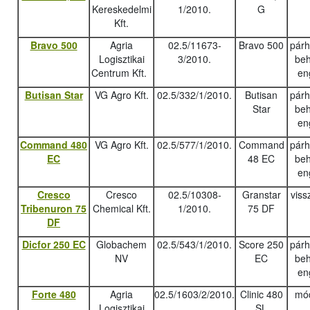
Kereskedelmi
1/2010.
G
Kft.
Bravo 500
Agria
02.5/11673-
Bravo 500
pár
Logisztikai
3/2010.
beh
Centrum Kft.
en
Butisan Star
VG Agro Kft.
02.5/332/1/2010.
Butisan
pár
Star
beh
en
Command 480
VG Agro Kft.
02.5/577/1/2010.
Command
pár
EC
48 EC
beh
en
Cresco
Cresco
02.5/10308-
Granstar
viss
Tribenuron 75
Chemical Kft.
1/2010.
75 DF
DF
Dicfor 250 EC
Globachem
02.5/543/1/2010.
Score 250
pár
NV
EC
beh
en
Forte 480
Agria
02.5/1603/2/2010.
Clinic 480
mód
Logisztikai
SL