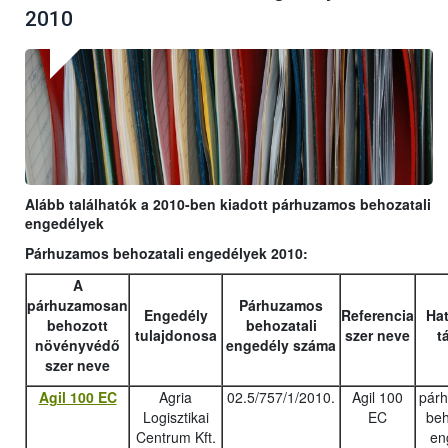
2010
Alább találhatók a 2010-ben kiadott párhuzamos behozatali
engedélyek
Párhuzamos behozatali engedélyek 2010:
A
párhuzamosan
Párhuzamos
Engedély
Referencia
Hat
behozott
behozatali
tulajdonosa
szer neve
t
növényvédő
engedély száma
szer neve
Agil 100 EC
Agria
02.5/757/1/2010.
Agil 100
pár
Logisztikai
EC
beh
Centrum Kft.
en