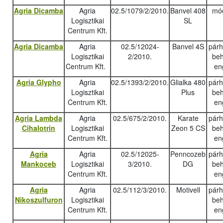
Agria Dicamba
Agria
02.5/1079/2/2010.
Banvel 408
mód
Logisztikai
SL
Centrum Kft.
Agria Dicamba
Agria
02.5/12024-
Banvel 4S
pár
Logisztikai
2/2010.
beh
Centrum Kft.
en
Agria Glypho
Agria
02.5/1393/2/2010.
Glialka 480
pár
Logisztikai
Plus
beh
Centrum Kft.
en
Agria Lambda
Agria
02.5/675/2/2010.
Karate
pár
Cihalotrin
Logisztikai
Zeon 5 CS
beh
Centrum Kft.
en
Agria
Agria
02.5/12025-
Penncozeb
pár
Mankoceb
Logisztikai
3/2010.
DG
beh
Centrum Kft.
en
Agria
Agria
02.5/112/3/2010.
Motivell
pár
Nikoszulfuron
Logisztikai
beh
Centrum Kft.
en