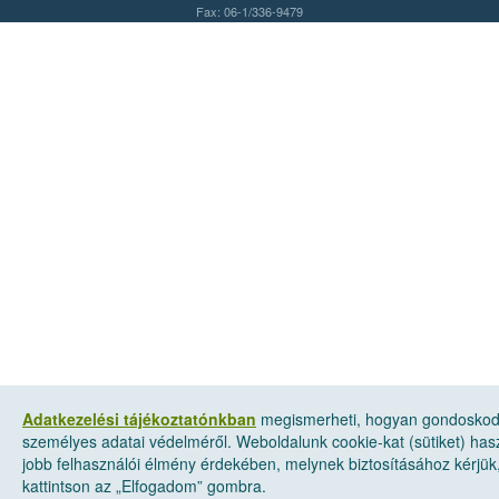
Fax: 06-1/336-9479
Adatkezelési tájékoztatónkban
megismerheti, hogyan gondosko
személyes adatai védelméről. Weboldalunk cookie-kat (sütiket) has
jobb felhasználói élmény érdekében, melynek biztosításához kérjük
kattintson az „Elfogadom” gombra.