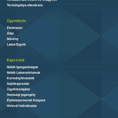
Termékpálya-ellenőrzés
Ügyintézés
Élelmiszer
Állat
Növény
Labor/Egyéb
Kapcsolat
Nébih Igazgatóságok
Nébih Laboratóriumok
Kormányhivatalok
Sajtókapcsolat
Ügyfélszolgálat
Hatósági jogsegély
Élelmiszermentő Központ
Hírlevél feliratkozás