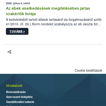
2026. július 6, hétfő
Az ebek viselkedésének megítélésében jártas
szakértők listája
A kedvtelésből tartott állatok tartásáról és forgalmazásáról szóló
41/2010. (II. 26.) Korm.rendelet szabályozza az eb okozta fizikai
sérülés, illetve ennek veszélye keletkezésekor felmerülő
TOVÁBB >
hatósági feladatokat, valamint a veszélyes eb tartását és annak
engedélyezését. Ezen eljárások során szükség esetén be kell
vonni az ebek viselkedésének megítélésében jártas szakértőt.
Cookie beállítások
Hivatalunk
Bemutatkozás
Szervezeti felépítés
Gazdálkodási adatok