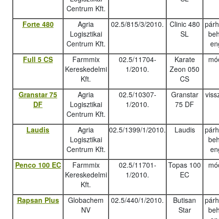
Centrum Kft.
Forte 480
Agria
02.5/815/3/2010.
Clinic 480
pár
Logisztikai
SL
beh
Centrum Kft.
en
Full 5 CS
Farmmix
02.5/11704-
Karate
mód
Kereskedelmi
1/2010.
Zeon 050
Kft.
CS
Granstar 75
Agria
02.5/10307-
Granstar
viss
DF
Logisztikai
1/2010.
75 DF
Centrum Kft.
Laudis
Agria
02.5/1399/1/2010.
Laudis
pár
Logisztikai
beh
Centrum Kft.
en
Penco 100 EC
Farmmix
02.5/11701-
Topas 100
mód
Kereskedelmi
1/2010.
EC
Kft.
Rapsan Plus
Globachem
02.5/440/1/2010.
Butisan
pár
NV
Star
beh