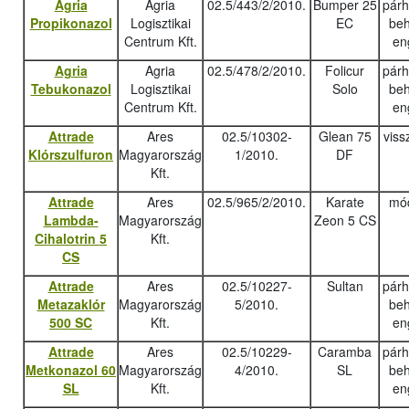
Agria
Agria
02.5/443/2/2010.
Bumper 25
pár
Propikonazol
Logisztikai
EC
beh
Centrum Kft.
en
Agria
Agria
02.5/478/2/2010.
Folicur
pár
Tebukonazo
l
Logisztikai
Solo
beh
Centrum Kft.
en
Attrade
Ares
02.5/10302-
Glean 75
viss
Klórszulfuron
Magyarország
1/2010.
DF
Kft.
Attrade
Ares
02.5/965/2/2010.
Karate
mód
Lambda-
Magyarország
Zeon 5 CS
Cihalotrin 5
Kft.
CS
Attrade
Ares
02.5/10227-
Sultan
pár
Metazaklór
Magyarország
5/2010.
beh
500 SC
Kft.
en
Attrade
Ares
02.5/10229-
Caramba
pár
Metkonazol 60
Magyarország
4/2010.
SL
beh
SL
Kft.
en