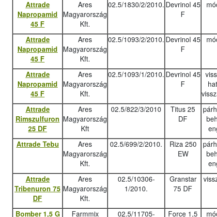
Attrade
Ares
02.5/1830/2/2010.
Devrinol 45
mód
Napropamid
Magyarország
F
45 F
Kft.
Attrade
Ares
02.5/1093/2/2010.
Devrinol 45
mód
Napropamid
Magyarország
F
45 F
Kft.
Attrade
Ares
02.5/1093/1/2010.
Devrinol 45
vis
Napropamid
Magyarország
F
ha
45 F
Kft.
viss
Attrade
Ares
02.5/822/3/2010
Titus 25
pár
Rimszulfuron
Magyarország
DF
beh
25 DF
Kft
en
Attrade Tebu
Ares
02.5/699/2/2010.
Riza 250
pár
Magyarország
EW
beh
Kft.
en
Attrade
Ares
02.5/10306-
Granstar
viss
Tribenuron 75
Magyarország
1/2010.
75 DF
DF
Kft.
Bomber 1,5 G
Farmmix
02.5/11705-
Force 1,5
mód