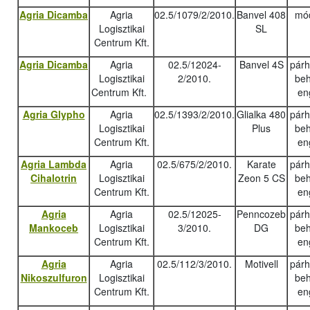
Agria Dicamba
Agria
02.5/1079/2/2010.
Banvel 408
mód
Logisztikai
SL
Centrum Kft.
Agria Dicamba
Agria
02.5/12024-
Banvel 4S
pár
Logisztikai
2/2010.
beh
Centrum Kft.
en
Agria Glypho
Agria
02.5/1393/2/2010.
Glialka 480
pár
Logisztikai
Plus
beh
Centrum Kft.
en
Agria Lambda
Agria
02.5/675/2/2010.
Karate
pár
Cihalotrin
Logisztikai
Zeon 5 CS
beh
Centrum Kft.
en
Agria
Agria
02.5/12025-
Penncozeb
pár
Mankoceb
Logisztikai
3/2010.
DG
beh
Centrum Kft.
en
Agria
Agria
02.5/112/3/2010.
Motivell
pár
Nikoszulfuron
Logisztikai
beh
Centrum Kft.
en