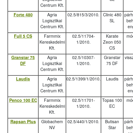
Centrum Kft.
Forte 480
Agria
02.5/815/3/2010.
Clinic 480
pár
Logisztikai
SL
beh
Centrum Kft.
en
Full 5 CS
Farmmix
02.5/11704-
Karate
mód
Kereskedelmi
1/2010.
Zeon 050
Kft.
CS
Granstar 75
Agria
02.5/10307-
Granstar
viss
DF
Logisztikai
1/2010.
75 DF
Centrum Kft.
Laudis
Agria
02.5/1399/1/2010.
Laudis
pár
Logisztikai
beh
Centrum Kft.
en
Penco 100 EC
Farmmix
02.5/11701-
Topas 100
mód
Kereskedelmi
1/2010.
EC
Kft.
Rapsan Plus
Globachem
02.5/440/1/2010.
Butisan
pár
NV
Star
beh