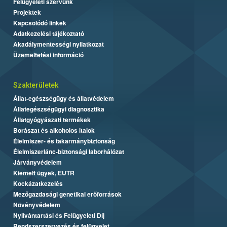
Felügyeleti szervünk
Projektek
Kapcsolódó linkek
Adatkezelési tájékoztató
Akadálymentességi nyilatkozat
Üzemeltetési információ
Szakterületek
Állat-egészségügy és állatvédelem
Állategészségügyi diagnosztika
Állatgyógyászati termékek
Borászat és alkoholos italok
Élelmiszer- és takarmánybiztonság
Élelmiszerlánc-biztonsági laborhálózat
Járványvédelem
Kiemelt ügyek, EUTR
Kockázatkezelés
Mezőgazdasági genetikai erőforrások
Növényvédelem
Nyilvántartási és Felügyeleti Díj
Rendszerszervezés és felügyelet