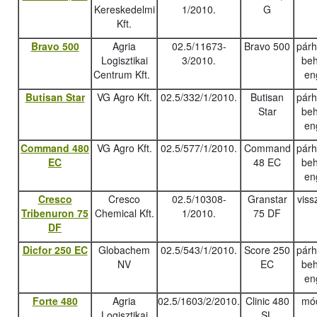
Kereskedelmi
1/2010.
G
Kft.
Bravo 500
Agria
02.5/11673-
Bravo 500
pár
Logisztikai
3/2010.
beh
Centrum Kft.
en
Butisan Star
VG Agro Kft.
02.5/332/1/2010.
Butisan
pár
Star
beh
en
Command 480
VG Agro Kft.
02.5/577/1/2010.
Command
pár
EC
48 EC
beh
en
Cresco
Cresco
02.5/10308-
Granstar
viss
Tribenuron 75
Chemical Kft.
1/2010.
75 DF
DF
Dicfor 250 EC
Globachem
02.5/543/1/2010.
Score 250
pár
NV
EC
beh
en
Forte 480
Agria
02.5/1603/2/2010.
Clinic 480
mód
Logisztikai
SL