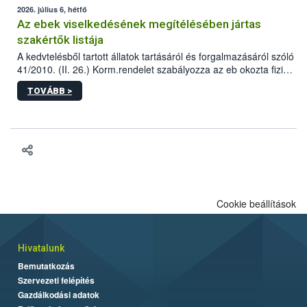
2026. július 6, hétfő
Az ebek viselkedésének megítélésében jártas
szakértők listája
A kedvtelésből tartott állatok tartásáról és forgalmazásáról szóló
41/2010. (II. 26.) Korm.rendelet szabályozza az eb okozta fizikai
sérülés, illetve ennek veszélye keletkezésekor felmerülő
TOVÁBB >
hatósági feladatokat, valamint a veszélyes eb tartását és annak
engedélyezését. Ezen eljárások során szükség esetén be kell
vonni az ebek viselkedésének megítélésében jártas szakértőt.
Cookie beállítások
Hivatalunk
Bemutatkozás
Szervezeti felépítés
Gazdálkodási adatok