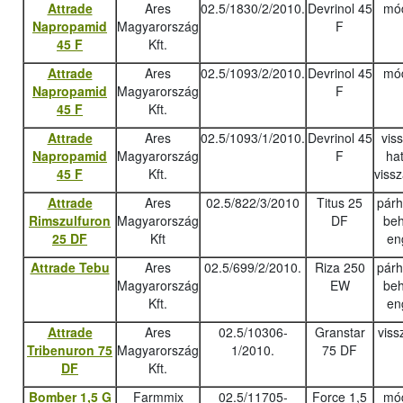
Attrade
Ares
02.5/1830/2/2010.
Devrinol 45
mód
Napropamid
Magyarország
F
45 F
Kft.
Attrade
Ares
02.5/1093/2/2010.
Devrinol 45
mód
Napropamid
Magyarország
F
45 F
Kft.
Attrade
Ares
02.5/1093/1/2010.
Devrinol 45
vis
Napropamid
Magyarország
F
ha
45 F
Kft.
viss
Attrade
Ares
02.5/822/3/2010
Titus 25
pár
Rimszulfuron
Magyarország
DF
beh
25 DF
Kft
en
Attrade Tebu
Ares
02.5/699/2/2010.
Riza 250
pár
Magyarország
EW
beh
Kft.
en
Attrade
Ares
02.5/10306-
Granstar
viss
Tribenuron 75
Magyarország
1/2010.
75 DF
DF
Kft.
Bomber 1,5 G
Farmmix
02.5/11705-
Force 1,5
mód