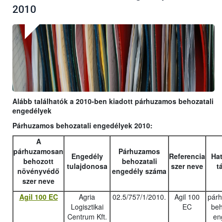
2010
Alább találhatók a 2010-ben kiadott párhuzamos behozatali
engedélyek
Párhuzamos behozatali engedélyek 2010:
A
párhuzamosan
Párhuzamos
Engedély
Referencia
Hat
behozott
behozatali
tulajdonosa
szer neve
t
növényvédő
engedély száma
szer neve
Agil 100 EC
Agria
02.5/757/1/2010.
Agil 100
pár
Logisztikai
EC
beh
Centrum Kft.
en