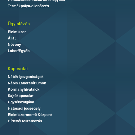
Termékpálya-ellenőrzés
Ügyintézés
Élelmiszer
Állat
Növény
Labor/Egyéb
Kapcsolat
Nébih Igazgatóságok
Nébih Laboratóriumok
Kormányhivatalok
Sajtókapcsolat
Ügyfélszolgálat
Hatósági jogsegély
Élelmiszermentő Központ
Hírlevél feliratkozás