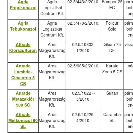
Agria
Agria
02.5/443/2/2010.
Bumper 25
pár
Propikonazol
Logisztikai
EC
beh
Centrum Kft.
en
Agria
Agria
02.5/478/2/2010.
Folicur
pár
Tebukonazo
l
Logisztikai
Solo
beh
Centrum Kft.
en
Attrade
Ares
02.5/10302-
Glean 75
viss
Klórszulfuron
Magyarország
1/2010.
DF
Kft.
Attrade
Ares
02.5/965/2/2010.
Karate
mód
Lambda-
Magyarország
Zeon 5 CS
Cihalotrin 5
Kft.
CS
Attrade
Ares
02.5/10227-
Sultan
pár
Metazaklór
Magyarország
5/2010.
beh
500 SC
Kft.
en
Attrade
Ares
02.5/10229-
Caramba
pár
Metkonazol 60
Magyarország
4/2010.
SL
beh
SL
Kft.
en