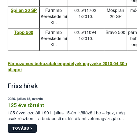
en
Spilan 20 SP
Farmmix
02.5/11702-
Mospilan
mód
Kereskedelmi
1/2010.
20 SP
Kft.
Topp 500
Farmmix
02.5/11094-
Bravo 500
pár
Kereskedelmi
1/2010.
beh
Kft.
en
Párhuzamos behozatali engedélyek jegyzéke 2010.04.30-i
állapot
Friss hírek
2026. július 15, szerda
125 éve történt
125 évvel ezelőtt 1901. július 15-én, költözött be – igaz, még
csak részben – a budapesti m. kir. állami vetőmagvizsgáló
állomás a Kis Rókus utca 15. szám alatti, Czigler Győző által
TOVÁBB >
tervezett új épületébe.