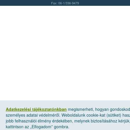
Fax: 06-1/336-9479
Adatkezelési tájékoztatónkban
megismerheti, hogyan gondosko
személyes adatai védelméről. Weboldalunk cookie-kat (sütiket) has
jobb felhasználói élmény érdekében, melynek biztosításához kérjük
kattintson az „Elfogadom” gombra.