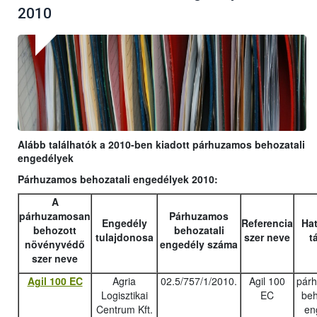
2010
Alább találhatók a 2010-ben kiadott párhuzamos behozatali
engedélyek
Párhuzamos behozatali engedélyek 2010:
A
párhuzamosan
Párhuzamos
Engedély
Referencia
Hat
behozott
behozatali
tulajdonosa
szer neve
t
növényvédő
engedély száma
szer neve
Agil 100 EC
Agria
02.5/757/1/2010.
Agil 100
pár
Logisztikai
EC
beh
Centrum Kft.
en