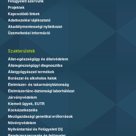
Felügyeleti szervünk
Projektek
Kapcsolódó linkek
Adatkezelési tájékoztató
Akadálymentességi nyilatkozat
Üzemeltetési információ
Szakterületek
Állat-egészségügy és állatvédelem
Állategészségügyi diagnosztika
Állatgyógyászati termékek
Borászat és alkoholos italok
Élelmiszer- és takarmánybiztonság
Élelmiszerlánc-biztonsági laborhálózat
Járványvédelem
Kiemelt ügyek, EUTR
Kockázatkezelés
Mezőgazdasági genetikai erőforrások
Növényvédelem
Nyilvántartási és Felügyeleti Díj
Rendszerszervezés és felügyelet