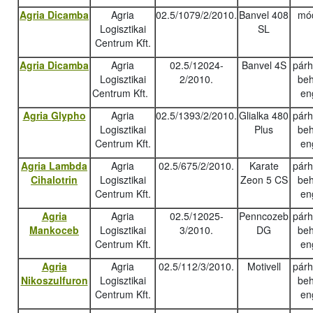
Agria Dicamba
Agria
02.5/1079/2/2010.
Banvel 408
mód
Logisztikai
SL
Centrum Kft.
Agria Dicamba
Agria
02.5/12024-
Banvel 4S
pár
Logisztikai
2/2010.
beh
Centrum Kft.
en
Agria Glypho
Agria
02.5/1393/2/2010.
Glialka 480
pár
Logisztikai
Plus
beh
Centrum Kft.
en
Agria Lambda
Agria
02.5/675/2/2010.
Karate
pár
Cihalotrin
Logisztikai
Zeon 5 CS
beh
Centrum Kft.
en
Agria
Agria
02.5/12025-
Penncozeb
pár
Mankoceb
Logisztikai
3/2010.
DG
beh
Centrum Kft.
en
Agria
Agria
02.5/112/3/2010.
Motivell
pár
Nikoszulfuron
Logisztikai
beh
Centrum Kft.
en