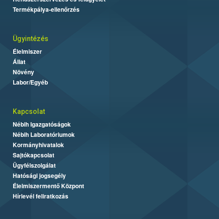
Termékpálya-ellenőrzés
Ügyintézés
Élelmiszer
Állat
Növény
Labor/Egyéb
Kapcsolat
Nébih Igazgatóságok
Nébih Laboratóriumok
Kormányhivatalok
Sajtókapcsolat
Ügyfélszolgálat
Hatósági jogsegély
Élelmiszermentő Központ
Hírlevél feliratkozás