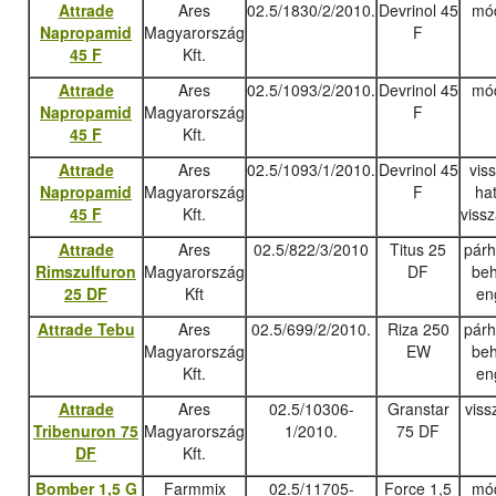
Attrade
Ares
02.5/1830/2/2010.
Devrinol 45
mód
Napropamid
Magyarország
F
45 F
Kft.
Attrade
Ares
02.5/1093/2/2010.
Devrinol 45
mód
Napropamid
Magyarország
F
45 F
Kft.
Attrade
Ares
02.5/1093/1/2010.
Devrinol 45
vis
Napropamid
Magyarország
F
ha
45 F
Kft.
viss
Attrade
Ares
02.5/822/3/2010
Titus 25
pár
Rimszulfuron
Magyarország
DF
beh
25 DF
Kft
en
Attrade Tebu
Ares
02.5/699/2/2010.
Riza 250
pár
Magyarország
EW
beh
Kft.
en
Attrade
Ares
02.5/10306-
Granstar
viss
Tribenuron 75
Magyarország
1/2010.
75 DF
DF
Kft.
Bomber 1,5 G
Farmmix
02.5/11705-
Force 1,5
mód