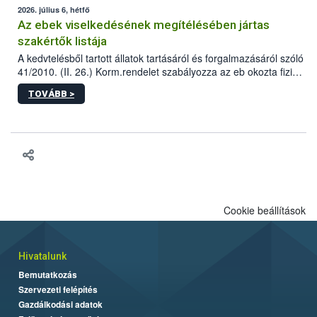
2026. július 6, hétfő
Az ebek viselkedésének megítélésében jártas
szakértők listája
A kedvtelésből tartott állatok tartásáról és forgalmazásáról szóló
41/2010. (II. 26.) Korm.rendelet szabályozza az eb okozta fizikai
sérülés, illetve ennek veszélye keletkezésekor felmerülő
TOVÁBB >
hatósági feladatokat, valamint a veszélyes eb tartását és annak
engedélyezését. Ezen eljárások során szükség esetén be kell
vonni az ebek viselkedésének megítélésében jártas szakértőt.
Cookie beállítások
Hivatalunk
Bemutatkozás
Szervezeti felépítés
Gazdálkodási adatok