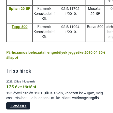
en
Spilan 20 SP
Farmmix
02.5/11702-
Mospilan
mód
Kereskedelmi
1/2010.
20 SP
Kft.
Topp 500
Farmmix
02.5/11094-
Bravo 500
pár
Kereskedelmi
1/2010.
beh
Kft.
en
Párhuzamos behozatali engedélyek jegyzéke 2010.04.30-i
állapot
Friss hírek
2026. július 15, szerda
125 éve történt
125 évvel ezelőtt 1901. július 15-én, költözött be – igaz, még
csak részben – a budapesti m. kir. állami vetőmagvizsgáló
állomás a Kis Rókus utca 15. szám alatti, Czigler Győző által
TOVÁBB >
tervezett új épületébe.