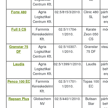
Centrum Kft.
Forte 480
Agria
02.5/815/3/2010.
Clinic 480
pár
Logisztikai
SL
beh
Centrum Kft.
en
Full 5 CS
Farmmix
02.5/11704-
Karate
mód
Kereskedelmi
1/2010.
Zeon 050
Kft.
CS
Granstar 75
Agria
02.5/10307-
Granstar
viss
DF
Logisztikai
1/2010.
75 DF
Centrum Kft.
Laudis
Agria
02.5/1399/1/2010.
Laudis
pár
Logisztikai
beh
Centrum Kft.
en
Penco 100 EC
Farmmix
02.5/11701-
Topas 100
mód
Kereskedelmi
1/2010.
EC
Kft.
Rapsan Plus
Globachem
02.5/440/1/2010.
Butisan
pár
NV
Star
beh