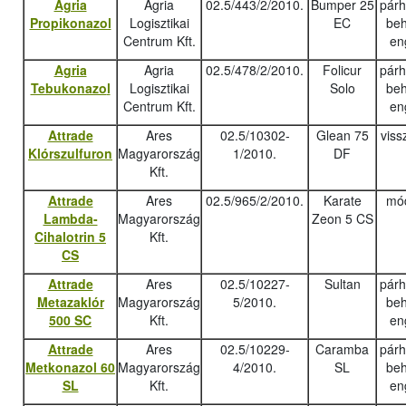
Agria
Agria
02.5/443/2/2010.
Bumper 25
pár
Propikonazol
Logisztikai
EC
beh
Centrum Kft.
en
Agria
Agria
02.5/478/2/2010.
Folicur
pár
Tebukonazo
l
Logisztikai
Solo
beh
Centrum Kft.
en
Attrade
Ares
02.5/10302-
Glean 75
viss
Klórszulfuron
Magyarország
1/2010.
DF
Kft.
Attrade
Ares
02.5/965/2/2010.
Karate
mód
Lambda-
Magyarország
Zeon 5 CS
Cihalotrin 5
Kft.
CS
Attrade
Ares
02.5/10227-
Sultan
pár
Metazaklór
Magyarország
5/2010.
beh
500 SC
Kft.
en
Attrade
Ares
02.5/10229-
Caramba
pár
Metkonazol 60
Magyarország
4/2010.
SL
beh
SL
Kft.
en