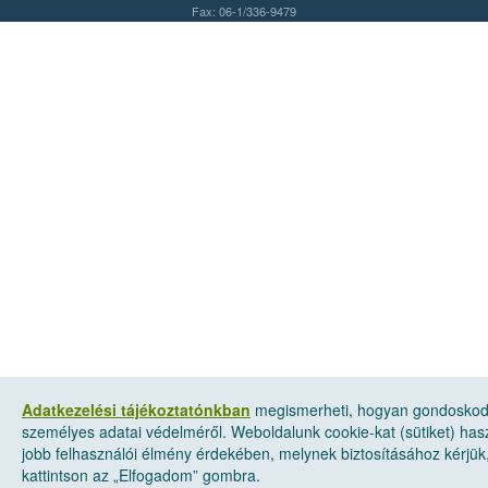
Fax: 06-1/336-9479
Adatkezelési tájékoztatónkban
megismerheti, hogyan gondosko
személyes adatai védelméről. Weboldalunk cookie-kat (sütiket) has
jobb felhasználói élmény érdekében, melynek biztosításához kérjük
kattintson az „Elfogadom” gombra.