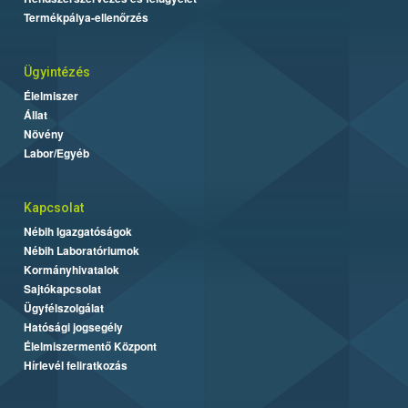
Termékpálya-ellenőrzés
Ügyintézés
Élelmiszer
Állat
Növény
Labor/Egyéb
Kapcsolat
Nébih Igazgatóságok
Nébih Laboratóriumok
Kormányhivatalok
Sajtókapcsolat
Ügyfélszolgálat
Hatósági jogsegély
Élelmiszermentő Központ
Hírlevél feliratkozás