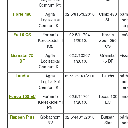
Centrum Kft.
Forte 480
Agria
02.5/815/3/2010.
Clinic 480
pár
Logisztikai
SL
beh
Centrum Kft.
en
Full 5 CS
Farmmix
02.5/11704-
Karate
mód
Kereskedelmi
1/2010.
Zeon 050
Kft.
CS
Granstar 75
Agria
02.5/10307-
Granstar
viss
DF
Logisztikai
1/2010.
75 DF
Centrum Kft.
Laudis
Agria
02.5/1399/1/2010.
Laudis
pár
Logisztikai
beh
Centrum Kft.
en
Penco 100 EC
Farmmix
02.5/11701-
Topas 100
mód
Kereskedelmi
1/2010.
EC
Kft.
Rapsan Plus
Globachem
02.5/440/1/2010.
Butisan
pár
NV
Star
beh