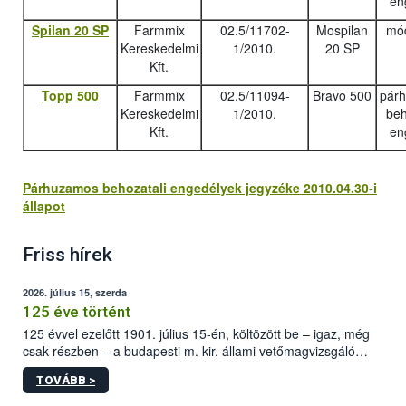
en
Spilan 20 SP
Farmmix
02.5/11702-
Mospilan
mód
Kereskedelmi
1/2010.
20 SP
Kft.
Topp 500
Farmmix
02.5/11094-
Bravo 500
pár
Kereskedelmi
1/2010.
beh
Kft.
en
Párhuzamos behozatali engedélyek jegyzéke 2010.04.30-i
állapot
Friss hírek
2026. július 15, szerda
125 éve történt
125 évvel ezelőtt 1901. július 15-én, költözött be – igaz, még
csak részben – a budapesti m. kir. állami vetőmagvizsgáló
állomás a Kis Rókus utca 15. szám alatti, Czigler Győző által
TOVÁBB >
tervezett új épületébe.