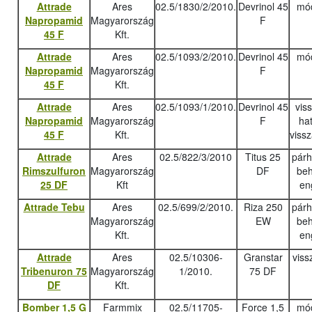
Attrade
Ares
02.5/1830/2/2010.
Devrinol 45
mód
Napropamid
Magyarország
F
45 F
Kft.
Attrade
Ares
02.5/1093/2/2010.
Devrinol 45
mód
Napropamid
Magyarország
F
45 F
Kft.
Attrade
Ares
02.5/1093/1/2010.
Devrinol 45
vis
Napropamid
Magyarország
F
ha
45 F
Kft.
viss
Attrade
Ares
02.5/822/3/2010
Titus 25
pár
Rimszulfuron
Magyarország
DF
beh
25 DF
Kft
en
Attrade Tebu
Ares
02.5/699/2/2010.
Riza 250
pár
Magyarország
EW
beh
Kft.
en
Attrade
Ares
02.5/10306-
Granstar
viss
Tribenuron 75
Magyarország
1/2010.
75 DF
DF
Kft.
Bomber 1,5 G
Farmmix
02.5/11705-
Force 1,5
mód