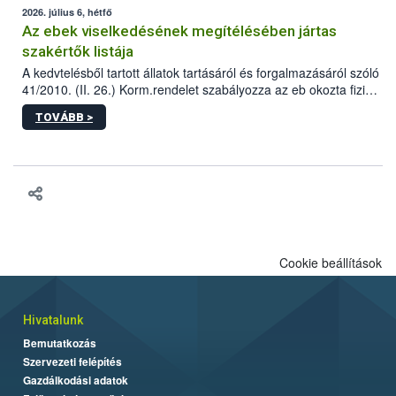
2026. július 6, hétfő
Az ebek viselkedésének megítélésében jártas
szakértők listája
A kedvtelésből tartott állatok tartásáról és forgalmazásáról szóló
41/2010. (II. 26.) Korm.rendelet szabályozza az eb okozta fizikai
sérülés, illetve ennek veszélye keletkezésekor felmerülő
TOVÁBB >
hatósági feladatokat, valamint a veszélyes eb tartását és annak
engedélyezését. Ezen eljárások során szükség esetén be kell
vonni az ebek viselkedésének megítélésében jártas szakértőt.
Cookie beállítások
Hivatalunk
Bemutatkozás
Szervezeti felépítés
Gazdálkodási adatok