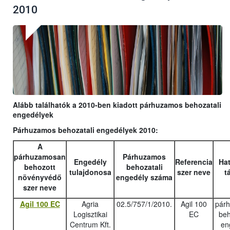
2010
Alább találhatók a 2010-ben kiadott párhuzamos behozatali
engedélyek
Párhuzamos behozatali engedélyek 2010:
A
párhuzamosan
Párhuzamos
Engedély
Referencia
Hat
behozott
behozatali
tulajdonosa
szer neve
t
növényvédő
engedély száma
szer neve
Agil 100 EC
Agria
02.5/757/1/2010.
Agil 100
pár
Logisztikai
EC
beh
Centrum Kft.
en