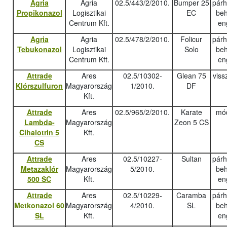
Agria
Agria
02.5/443/2/2010.
Bumper 25
pár
Propikonazol
Logisztikai
EC
beh
Centrum Kft.
en
Agria
Agria
02.5/478/2/2010.
Folicur
pár
Tebukonazo
l
Logisztikai
Solo
beh
Centrum Kft.
en
Attrade
Ares
02.5/10302-
Glean 75
viss
Klórszulfuron
Magyarország
1/2010.
DF
Kft.
Attrade
Ares
02.5/965/2/2010.
Karate
mód
Lambda-
Magyarország
Zeon 5 CS
Cihalotrin 5
Kft.
CS
Attrade
Ares
02.5/10227-
Sultan
pár
Metazaklór
Magyarország
5/2010.
beh
500 SC
Kft.
en
Attrade
Ares
02.5/10229-
Caramba
pár
Metkonazol 60
Magyarország
4/2010.
SL
beh
SL
Kft.
en