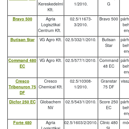
Kereskedelmi
1/2010.
G
Kft.
Bravo 500
Agria
02.5/11673-
Bravo 500
pár
Logisztikai
3/2010.
beh
Centrum Kft.
en
Butisan Star
VG Agro Kft.
02.5/332/1/2010.
Butisan
pár
Star
beh
en
Command 480
VG Agro Kft.
02.5/577/1/2010.
Command
pár
EC
48 EC
beh
en
Cresco
Cresco
02.5/10308-
Granstar
viss
Tribenuron 75
Chemical Kft.
1/2010.
75 DF
DF
Dicfor 250 EC
Globachem
02.5/543/1/2010.
Score 250
pár
NV
EC
beh
en
Forte 480
Agria
02.5/1603/2/2010.
Clinic 480
mód
Logisztikai
SL