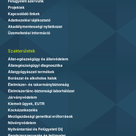
Felügyeleti szervünk
Projektek
Kapcsolódó linkek
Adatkezelési tájékoztató
Akadálymentességi nyilatkozat
Üzemeltetési információ
Szakterületek
Állat-egészségügy és állatvédelem
Állategészségügyi diagnosztika
Állatgyógyászati termékek
Borászat és alkoholos italok
Élelmiszer- és takarmánybiztonság
Élelmiszerlánc-biztonsági laborhálózat
Járványvédelem
Kiemelt ügyek, EUTR
Kockázatkezelés
Mezőgazdasági genetikai erőforrások
Növényvédelem
Nyilvántartási és Felügyeleti Díj
Rendszerszervezés és felügyelet