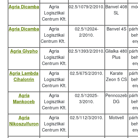
Agria Dicamba
Agria
02.5/1079/2/2010.
Banvel 408
mód
Logisztikai
SL
Centrum Kft.
Agria Dicamba
Agria
02.5/12024-
Banvel 4S
pár
Logisztikai
2/2010.
beh
Centrum Kft.
en
Agria Glypho
Agria
02.5/1393/2/2010.
Glialka 480
pár
Logisztikai
Plus
beh
Centrum Kft.
en
Agria Lambda
Agria
02.5/675/2/2010.
Karate
pár
Cihalotrin
Logisztikai
Zeon 5 CS
beh
Centrum Kft.
en
Agria
Agria
02.5/12025-
Penncozeb
pár
Mankoceb
Logisztikai
3/2010.
DG
beh
Centrum Kft.
en
Agria
Agria
02.5/112/3/2010.
Motivell
pár
Nikoszulfuron
Logisztikai
beh
Centrum Kft.
en