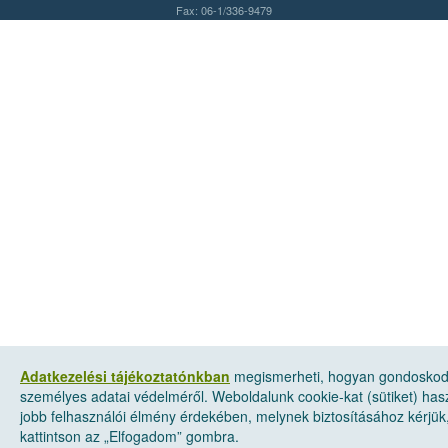
Fax: 06-1/336-9479
Adatkezelési tájékoztatónkban
megismerheti, hogyan gondosko
személyes adatai védelméről. Weboldalunk cookie-kat (sütiket) has
jobb felhasználói élmény érdekében, melynek biztosításához kérjük
kattintson az „Elfogadom” gombra.