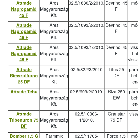
Attrade
Ares
02.5/1830/2/2010.
Devrinol 45
mód
Napropamid
Magyarország
F
45 F
Kft.
Attrade
Ares
02.5/1093/2/2010.
Devrinol 45
mód
Napropamid
Magyarország
F
45 F
Kft.
Attrade
Ares
02.5/1093/1/2010.
Devrinol 45
vis
Napropamid
Magyarország
F
ha
45 F
Kft.
viss
Attrade
Ares
02.5/822/3/2010
Titus 25
pár
Rimszulfuron
Magyarország
DF
beh
25 DF
Kft
en
Attrade Tebu
Ares
02.5/699/2/2010.
Riza 250
pár
Magyarország
EW
beh
Kft.
en
Attrade
Ares
02.5/10306-
Granstar
viss
Tribenuron 75
Magyarország
1/2010.
75 DF
DF
Kft.
Bomber 1,5 G
Farmmix
02.5/11705-
Force 1,5
mód