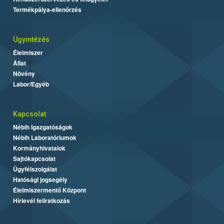
Termékpálya-ellenőrzés
Ügyintézés
Élelmiszer
Állat
Növény
Labor/Egyéb
Kapcsolat
Nébih Igazgatóságok
Nébih Laboratóriumok
Kormányhivatalok
Sajtókapcsolat
Ügyfélszolgálat
Hatósági jogsegély
Élelmiszermentő Központ
Hírlevél feliratkozás