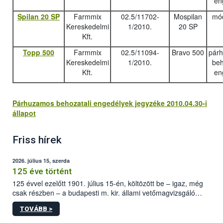
en
Spilan 20 SP
Farmmix
02.5/11702-
Mospilan
mód
Kereskedelmi
1/2010.
20 SP
Kft.
Topp 500
Farmmix
02.5/11094-
Bravo 500
pár
Kereskedelmi
1/2010.
beh
Kft.
en
Párhuzamos behozatali engedélyek jegyzéke 2010.04.30-i
állapot
Friss hírek
2026. július 15, szerda
125 éve történt
125 évvel ezelőtt 1901. július 15-én, költözött be – igaz, még
csak részben – a budapesti m. kir. állami vetőmagvizsgáló
állomás a Kis Rókus utca 15. szám alatti, Czigler Győző által
TOVÁBB >
tervezett új épületébe.