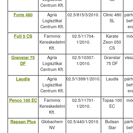
Centrum Kft.
Forte 480
Agria
02.5/815/3/2010.
Clinic 480
pár
Logisztikai
SL
beh
Centrum Kft.
en
Full 5 CS
Farmmix
02.5/11704-
Karate
mód
Kereskedelmi
1/2010.
Zeon 050
Kft.
CS
Granstar 75
Agria
02.5/10307-
Granstar
viss
DF
Logisztikai
1/2010.
75 DF
Centrum Kft.
Laudis
Agria
02.5/1399/1/2010.
Laudis
pár
Logisztikai
beh
Centrum Kft.
en
Penco 100 EC
Farmmix
02.5/11701-
Topas 100
mód
Kereskedelmi
1/2010.
EC
Kft.
Rapsan Plus
Globachem
02.5/440/1/2010.
Butisan
pár
NV
Star
beh