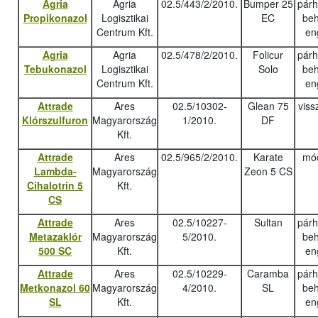
Agria
Agria
02.5/443/2/2010.
Bumper 25
pár
Propikonazol
Logisztikai
EC
beh
Centrum Kft.
en
Agria
Agria
02.5/478/2/2010.
Folicur
pár
Tebukonazo
l
Logisztikai
Solo
beh
Centrum Kft.
en
Attrade
Ares
02.5/10302-
Glean 75
viss
Klórszulfuron
Magyarország
1/2010.
DF
Kft.
Attrade
Ares
02.5/965/2/2010.
Karate
mód
Lambda-
Magyarország
Zeon 5 CS
Cihalotrin 5
Kft.
CS
Attrade
Ares
02.5/10227-
Sultan
pár
Metazaklór
Magyarország
5/2010.
beh
500 SC
Kft.
en
Attrade
Ares
02.5/10229-
Caramba
pár
Metkonazol 60
Magyarország
4/2010.
SL
beh
SL
Kft.
en