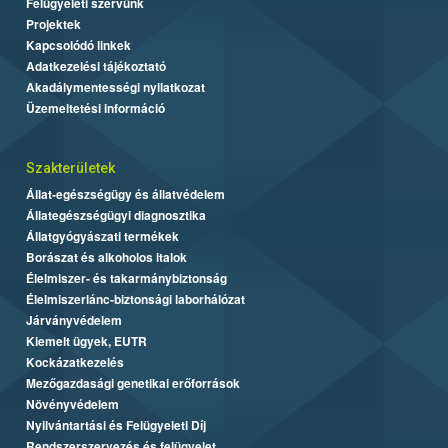
Felügyeleti szervünk
Projektek
Kapcsolódó linkek
Adatkezelési tájékoztató
Akadálymentességi nyilatkozat
Üzemeltetési információ
Szakterületek
Állat-egészségügy és állatvédelem
Állategészségügyi diagnosztika
Állatgyógyászati termékek
Borászat és alkoholos italok
Élelmiszer- és takarmánybiztonság
Élelmiszerlánc-biztonsági laborhálózat
Járványvédelem
Kiemelt ügyek, EUTR
Kockázatkezelés
Mezőgazdasági genetikai erőforrások
Növényvédelem
Nyilvántartási és Felügyeleti Díj
Rendszerszervezés és felügyelet