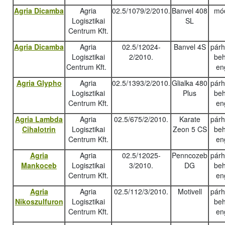
Agria Dicamba
Agria
02.5/1079/2/2010.
Banvel 408
mód
Logisztikai
SL
Centrum Kft.
Agria Dicamba
Agria
02.5/12024-
Banvel 4S
pár
Logisztikai
2/2010.
beh
Centrum Kft.
en
Agria Glypho
Agria
02.5/1393/2/2010.
Glialka 480
pár
Logisztikai
Plus
beh
Centrum Kft.
en
Agria Lambda
Agria
02.5/675/2/2010.
Karate
pár
Cihalotrin
Logisztikai
Zeon 5 CS
beh
Centrum Kft.
en
Agria
Agria
02.5/12025-
Penncozeb
pár
Mankoceb
Logisztikai
3/2010.
DG
beh
Centrum Kft.
en
Agria
Agria
02.5/112/3/2010.
Motivell
pár
Nikoszulfuron
Logisztikai
beh
Centrum Kft.
en