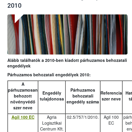
2010
Alább találhatók a 2010-ben kiadott párhuzamos behozatali
engedélyek
Párhuzamos behozatali engedélyek 2010:
A
párhuzamosan
Párhuzamos
Engedély
Referencia
Hat
behozott
behozatali
tulajdonosa
szer neve
t
növényvédő
engedély száma
szer neve
Agil 100 EC
Agria
02.5/757/1/2010.
Agil 100
pár
Logisztikai
EC
beh
Centrum Kft.
en