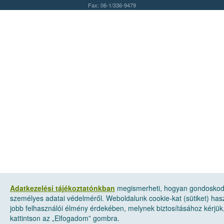
Fax: 06-1/336-9479
Adatkezelési tájékoztatónkban
megismerheti, hogyan gondosko
személyes adatai védelméről. Weboldalunk cookie-kat (sütiket) has
jobb felhasználói élmény érdekében, melynek biztosításához kérjük
kattintson az „Elfogadom” gombra.