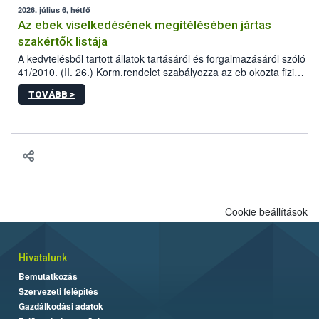
2026. július 6, hétfő
Az ebek viselkedésének megítélésében jártas
szakértők listája
A kedvtelésből tartott állatok tartásáról és forgalmazásáról szóló
41/2010. (II. 26.) Korm.rendelet szabályozza az eb okozta fizikai
sérülés, illetve ennek veszélye keletkezésekor felmerülő
TOVÁBB >
hatósági feladatokat, valamint a veszélyes eb tartását és annak
engedélyezését. Ezen eljárások során szükség esetén be kell
vonni az ebek viselkedésének megítélésében jártas szakértőt.
Cookie beállítások
Hivatalunk
Bemutatkozás
Szervezeti felépítés
Gazdálkodási adatok