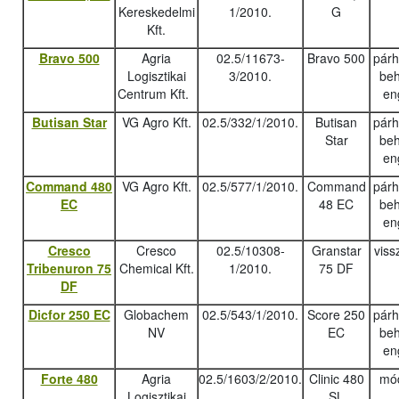
Kereskedelmi
1/2010.
G
Kft.
Bravo 500
Agria
02.5/11673-
Bravo 500
pár
Logisztikai
3/2010.
beh
Centrum Kft.
en
Butisan Star
VG Agro Kft.
02.5/332/1/2010.
Butisan
pár
Star
beh
en
Command 480
VG Agro Kft.
02.5/577/1/2010.
Command
pár
EC
48 EC
beh
en
Cresco
Cresco
02.5/10308-
Granstar
viss
Tribenuron 75
Chemical Kft.
1/2010.
75 DF
DF
Dicfor 250 EC
Globachem
02.5/543/1/2010.
Score 250
pár
NV
EC
beh
en
Forte 480
Agria
02.5/1603/2/2010.
Clinic 480
mód
Logisztikai
SL