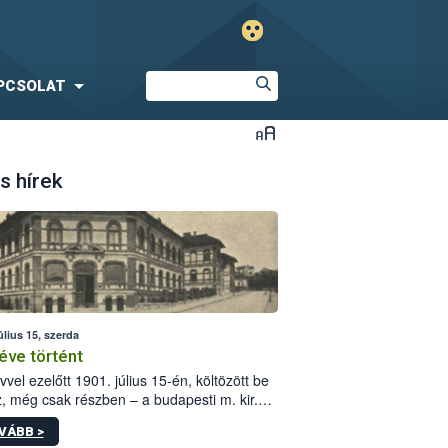
PCSOLAT
s hírek
úlius 15, szerda
éve történt
vvel ezelőtt 1901. július 15-én, költözött be
z, még csak részben – a budapesti m. kir.
i vetőmagvizsgáló állomás a Kis Rókus utca
VÁBB >
ám alatti, Czigler Győző által tervezett új