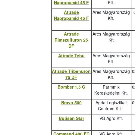
Napropamid 45 F
Kft.
Attrade
Ares Magyarország
Napropamid 45 F
Kft.
Attrade
Ares Magyarország
Rimszulfuron 25
Kft
DF
Attrade Tebu
Ares Magyarország
Kft.
Attrade Tribenuron
Ares Magyarország
0
75 DF
Kft.
Bomber 1,5 G
Farmmix
0
Kereskedelmi Kft.
Bravo 500
Agria Logisztikai
0
Centrum Kft.
Butisan Star
VG Agro Kft.
Command 480 EC
VG Agro Kft.