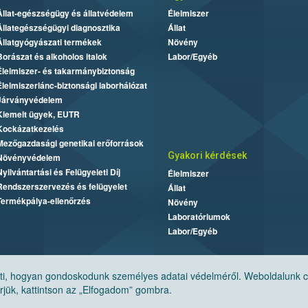
Állat-egészségügy és állatvédelem
Élelmiszer
Állategészségügyi diagnosztika
Állat
Állatgyógyászati termékek
Növény
Borászat és alkoholos italok
Labor/Egyéb
Élelmiszer- és takarmánybiztonság
Élelmiszerlánc-biztonsági laborhálózat
Járványvédelem
Kiemelt ügyek, EUTR
Kockázatkezelés
Mezőgazdasági genetikai erőforrások
Gyakori kérdések
Növényvédelem
Nyilvántartási és Felügyeleti Díj
Élelmiszer
Rendszerszervezés és felügyelet
Állat
Termékpálya-ellenőrzés
Növény
Laboratóriumok
Labor/Egyéb
, hogyan gondoskodunk személyes adatai védelméről. Weboldalunk cook
jük, kattintson az „Elfogadom” gombra.