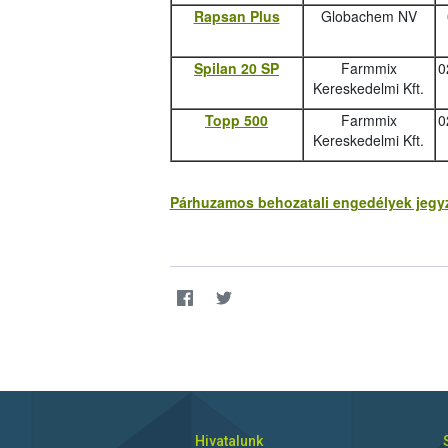
Rapsan Plus
Globachem NV
Spilan 20 SP
Farmmix
0
Kereskedelmi Kft.
Topp 500
Farmmix
0
Kereskedelmi Kft.
Párhuzamos behozatali engedélyek jegyzé
Hivatalunk