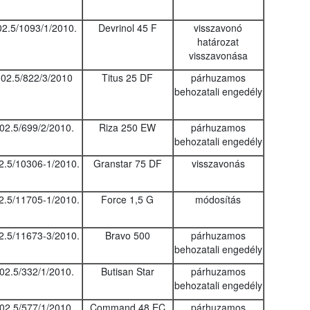
02.5/1093/1/2010.
Devrinol 45 F
visszavonó
határozat
visszavonása
02.5/822/3/2010
Titus 25 DF
párhuzamos
behozatali engedély
02.5/699/2/2010.
Riza 250 EW
párhuzamos
behozatali engedély
2.5/10306-1/2010.
Granstar 75 DF
visszavonás
2.5/11705-1/2010.
Force 1,5 G
módosítás
2.5/11673-3/2010.
Bravo 500
párhuzamos
behozatali engedély
02.5/332/1/2010.
Butisan Star
párhuzamos
behozatali engedély
02.5/577/1/2010.
Command 48 EC
párhuzamos