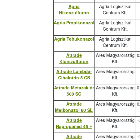
Agria
Agria Logisztikai
Nikoszulfuron
Centrum Kft.
Agria Propikonazol
Agria Logisztikai
Centrum Kft.
Agria Tebukonazo
l
Agria Logisztikai
Centrum Kft.
Attrade
Ares Magyarország
0
Klórszulfuron
Kft.
Attrade Lambda-
Ares Magyarország
Cihalotrin 5 CS
Kft.
Attrade Metazaklór
Ares Magyarország
0
500 SC
Kft.
Attrade
Ares Magyarország
0
Metkonazol 60 SL
Kft.
Attrade
Ares Magyarország
Napropamid 45 F
Kft.
Attrade
Ares Magyarország