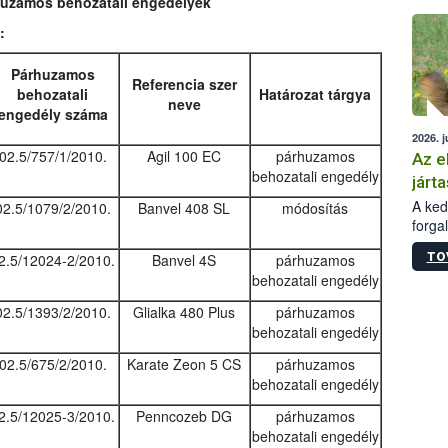
rhuzamos behozatali engedélyek
épüle
:
Párhuzamos
Referencia szer
behozatali
Határozat tárgya
neve
engedély száma
2026. j
02.5/757/1/2010.
Agil 100 EC
párhuzamos
Az e
behozatali engedély
járta
A kedv
02.5/1079/2/2010.
Banvel 408 SL
módosítás
forga
Korm.
TO
2.5/12024-2/2010.
Banvel 4S
párhuzamos
sérül
behozatali engedély
felme
veszé
02.5/1393/2/2010.
Glialka 480 Plus
párhuzamos
Ezen 
behozatali engedély
vonni
jártas
02.5/675/2/2010.
Karate Zeon 5 CS
párhuzamos
behozatali engedély
2.5/12025-3/2010.
Penncozeb DG
párhuzamos
behozatali engedély