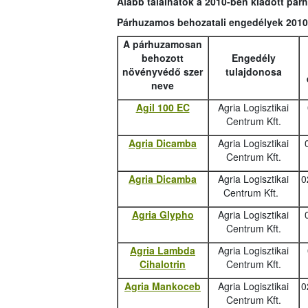
Alább találhatók a 2010-ben kiadott pá
Párhuzamos behozatali engedélyek 2010
A párhuzamosan
behozott
Engedély
növényvédő szer
tulajdonosa
neve
Agil 100 EC
Agria Logisztikai
Centrum Kft.
Agria Dicamba
Agria Logisztikai
Centrum Kft.
Agria Dicamba
Agria Logisztikai
0
Centrum Kft.
Agria Glypho
Agria Logisztikai
Centrum Kft.
Agria Lambda
Agria Logisztikai
Cihalotrin
Centrum Kft.
Agria Mankoceb
Agria Logisztikai
0
Centrum Kft.