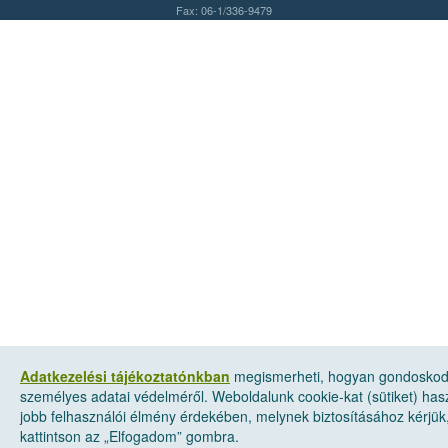
Fax: 06-1/336-9479
Adatkezelési tájékoztatónkban
megismerheti, hogyan gondosko
személyes adatai védelméről. Weboldalunk cookie-kat (sütiket) has
jobb felhasználói élmény érdekében, melynek biztosításához kérjük
kattintson az „Elfogadom” gombra.