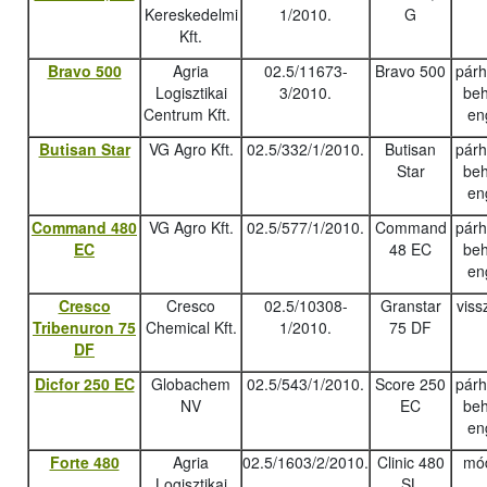
Kereskedelmi
1/2010.
G
Kft.
Bravo 500
Agria
02.5/11673-
Bravo 500
pár
Logisztikai
3/2010.
beh
Centrum Kft.
en
Butisan Star
VG Agro Kft.
02.5/332/1/2010.
Butisan
pár
Star
beh
en
Command 480
VG Agro Kft.
02.5/577/1/2010.
Command
pár
EC
48 EC
beh
en
Cresco
Cresco
02.5/10308-
Granstar
viss
Tribenuron 75
Chemical Kft.
1/2010.
75 DF
DF
Dicfor 250 EC
Globachem
02.5/543/1/2010.
Score 250
pár
NV
EC
beh
en
Forte 480
Agria
02.5/1603/2/2010.
Clinic 480
mód
Logisztikai
SL