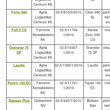
Centrum Kft.
Forte 480
Agria
02.5/815/3/2010.
Clinic 480
pár
Logisztikai
SL
beh
Centrum Kft.
en
Full 5 CS
Farmmix
02.5/11704-
Karate
mód
Kereskedelmi
1/2010.
Zeon 050
Kft.
CS
Granstar 75
Agria
02.5/10307-
Granstar
viss
DF
Logisztikai
1/2010.
75 DF
Centrum Kft.
Laudis
Agria
02.5/1399/1/2010.
Laudis
pár
Logisztikai
beh
Centrum Kft.
en
Penco 100 EC
Farmmix
02.5/11701-
Topas 100
mód
Kereskedelmi
1/2010.
EC
Kft.
Rapsan Plus
Globachem
02.5/440/1/2010.
Butisan
pár
NV
Star
beh