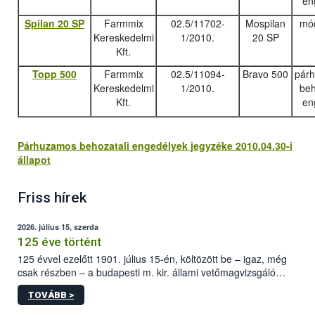
en
Spilan 20 SP
Farmmix
02.5/11702-
Mospilan
mód
Kereskedelmi
1/2010.
20 SP
Kft.
Topp 500
Farmmix
02.5/11094-
Bravo 500
pár
Kereskedelmi
1/2010.
beh
Kft.
en
Párhuzamos behozatali engedélyek jegyzéke 2010.04.30-i
állapot
Friss hírek
2026. július 15, szerda
125 éve történt
125 évvel ezelőtt 1901. július 15-én, költözött be – igaz, még
csak részben – a budapesti m. kir. állami vetőmagvizsgáló
állomás a Kis Rókus utca 15. szám alatti, Czigler Győző által
TOVÁBB >
tervezett új épületébe.