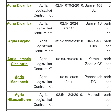
Agria Dicamba
Agria
02.5/1079/2/2010.
Banvel 408
mód
Logisztikai
SL
Centrum Kft.
Agria Dicamba
Agria
02.5/12024-
Banvel 4S
pár
Logisztikai
2/2010.
beh
Centrum Kft.
en
Agria Glypho
Agria
02.5/1393/2/2010.
Glialka 480
pár
Logisztikai
Plus
beh
Centrum Kft.
en
Agria Lambda
Agria
02.5/675/2/2010.
Karate
pár
Cihalotrin
Logisztikai
Zeon 5 CS
beh
Centrum Kft.
en
Agria
Agria
02.5/12025-
Penncozeb
pár
Mankoceb
Logisztikai
3/2010.
DG
beh
Centrum Kft.
en
Agria
Agria
02.5/112/3/2010.
Motivell
pár
Nikoszulfuron
Logisztikai
beh
Centrum Kft.
en