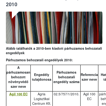
2010
Alább találhatók a 2010-ben kiadott párhuzamos behozatali
engedélyek
Párhuzamos behozatali engedélyek 2010:
A
párhuzamosan
Párhuzamos
Engedély
Referencia
Hat
behozott
behozatali
tulajdonosa
szer neve
t
növényvédő
engedély száma
szer neve
Agil 100 EC
Agria
02.5/757/1/2010.
Agil 100
pár
Logisztikai
EC
beh
Centrum Kft.
en