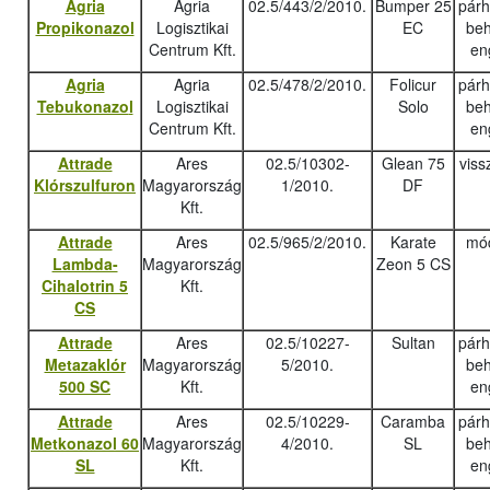
Agria
Agria
02.5/443/2/2010.
Bumper 25
pár
Propikonazol
Logisztikai
EC
beh
Centrum Kft.
en
Agria
Agria
02.5/478/2/2010.
Folicur
pár
Tebukonazo
l
Logisztikai
Solo
beh
Centrum Kft.
en
Attrade
Ares
02.5/10302-
Glean 75
viss
Klórszulfuron
Magyarország
1/2010.
DF
Kft.
Attrade
Ares
02.5/965/2/2010.
Karate
mód
Lambda-
Magyarország
Zeon 5 CS
Cihalotrin 5
Kft.
CS
Attrade
Ares
02.5/10227-
Sultan
pár
Metazaklór
Magyarország
5/2010.
beh
500 SC
Kft.
en
Attrade
Ares
02.5/10229-
Caramba
pár
Metkonazol 60
Magyarország
4/2010.
SL
beh
SL
Kft.
en