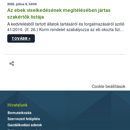
2026. július 6, hétfő
Az ebek viselkedésének megítélésében jártas
szakértők listája
A kedvtelésből tartott állatok tartásáról és forgalmazásáról szóló
41/2010. (II. 26.) Korm.rendelet szabályozza az eb okozta fizikai
sérülés, illetve ennek veszélye keletkezésekor felmerülő
TOVÁBB >
hatósági feladatokat, valamint a veszélyes eb tartását és annak
engedélyezését. Ezen eljárások során szükség esetén be kell
vonni az ebek viselkedésének megítélésében jártas szakértőt.
Cookie beállítások
Hivatalunk
Bemutatkozás
Szervezeti felépítés
Gazdálkodási adatok