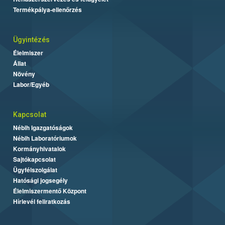
Termékpálya-ellenőrzés
Ügyintézés
Élelmiszer
Állat
Növény
Labor/Egyéb
Kapcsolat
Nébih Igazgatóságok
Nébih Laboratóriumok
Kormányhivatalok
Sajtókapcsolat
Ügyfélszolgálat
Hatósági jogsegély
Élelmiszermentő Központ
Hírlevél feliratkozás