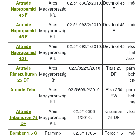
Attrade
Ares
02.5/1830/2/2010.
Devrinol 45
mód
Napropamid
Magyarország
F
45 F
Kft.
Attrade
Ares
02.5/1093/2/2010.
Devrinol 45
mód
Napropamid
Magyarország
F
45 F
Kft.
Attrade
Ares
02.5/1093/1/2010.
Devrinol 45
vis
Napropamid
Magyarország
F
ha
45 F
Kft.
viss
Attrade
Ares
02.5/822/3/2010
Titus 25
pár
Rimszulfuron
Magyarország
DF
beh
25 DF
Kft
en
Attrade Tebu
Ares
02.5/699/2/2010.
Riza 250
pár
Magyarország
EW
beh
Kft.
en
Attrade
Ares
02.5/10306-
Granstar
viss
Tribenuron 75
Magyarország
1/2010.
75 DF
DF
Kft.
Bomber 1,5 G
Farmmix
02.5/11705-
Force 1,5
mód