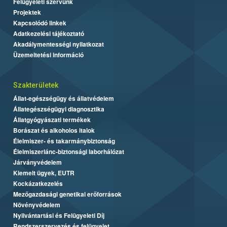
Felügyeleti szervünk
Projektek
Kapcsolódó linkek
Adatkezelési tájékoztató
Akadálymentességi nyilatkozat
Üzemeltetési információ
Szakterületek
Állat-egészségügy és állatvédelem
Állategészségügyi diagnosztika
Állatgyógyászati termékek
Borászat és alkoholos italok
Élelmiszer- és takarmánybiztonság
Élelmiszerlánc-biztonsági laborhálózat
Járványvédelem
Kiemelt ügyek, EUTR
Kockázatkezelés
Mezőgazdasági genetikai erőforrások
Növényvédelem
Nyilvántartási és Felügyeleti Díj
Rendszerszervezés és felügyelet