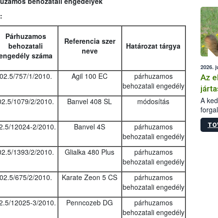
rhuzamos behozatali engedélyek
épüle
:
Párhuzamos
Referencia szer
behozatali
Határozat tárgya
neve
engedély száma
2026. j
02.5/757/1/2010.
Agil 100 EC
párhuzamos
Az e
behozatali engedély
járta
A kedv
02.5/1079/2/2010.
Banvel 408 SL
módosítás
forga
Korm.
TO
2.5/12024-2/2010.
Banvel 4S
párhuzamos
sérül
behozatali engedély
felme
veszé
02.5/1393/2/2010.
Glialka 480 Plus
párhuzamos
Ezen 
behozatali engedély
vonni
jártas
02.5/675/2/2010.
Karate Zeon 5 CS
párhuzamos
behozatali engedély
2.5/12025-3/2010.
Penncozeb DG
párhuzamos
behozatali engedély