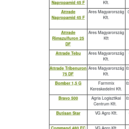
Napropamid 45 F
Kft.
Attrade
Ares Magyarország
Napropamid 45 F
Kft.
Attrade
Ares Magyarország
Rimszulfuron 25
Kft
DF
Attrade Tebu
Ares Magyarország
Kft.
Attrade Tribenuron
Ares Magyarország
0
75 DF
Kft.
Bomber 1,5 G
Farmmix
0
Kereskedelmi Kft.
Bravo 500
Agria Logisztikai
0
Centrum Kft.
Butisan Star
VG Agro Kft.
Command 480 EC
VG Agro Kft.