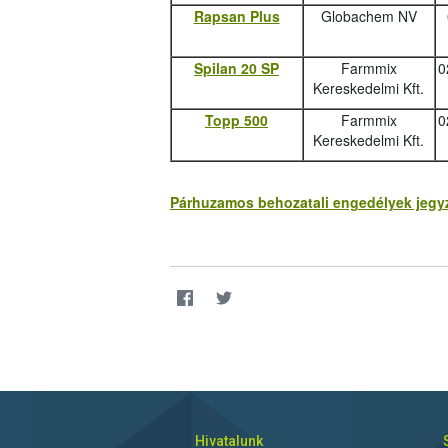
Rapsan Plus
Globachem NV
Spilan 20 SP
Farmmix
0
Kereskedelmi Kft.
Topp 500
Farmmix
0
Kereskedelmi Kft.
Párhuzamos behozatali engedélyek jegyzé
Hivatalunk