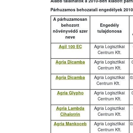
Alább találhatók a 2010-ben kiadott pá
Párhuzamos behozatali engedélyek 2010
A párhuzamosan
behozott
Engedély
növényvédő szer
tulajdonosa
neve
Agil 100 EC
Agria Logisztikai
Centrum Kft.
Agria Dicamba
Agria Logisztikai
Centrum Kft.
Agria Dicamba
Agria Logisztikai
0
Centrum Kft.
Agria Glypho
Agria Logisztikai
Centrum Kft.
Agria Lambda
Agria Logisztikai
Cihalotrin
Centrum Kft.
Agria Mankoceb
Agria Logisztikai
0
Centrum Kft.