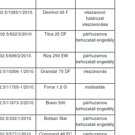
02.5/1093/1/2010.
Devrinol 45 F
visszavonó
határozat
visszavonása
02.5/822/3/2010
Titus 25 DF
párhuzamos
behozatali engedély
02.5/699/2/2010.
Riza 250 EW
párhuzamos
behozatali engedély
2.5/10306-1/2010.
Granstar 75 DF
visszavonás
2.5/11705-1/2010.
Force 1,5 G
módosítás
2.5/11673-3/2010.
Bravo 500
párhuzamos
behozatali engedély
02.5/332/1/2010.
Butisan Star
párhuzamos
behozatali engedély
02.5/577/1/2010.
Command 48 EC
párhuzamos