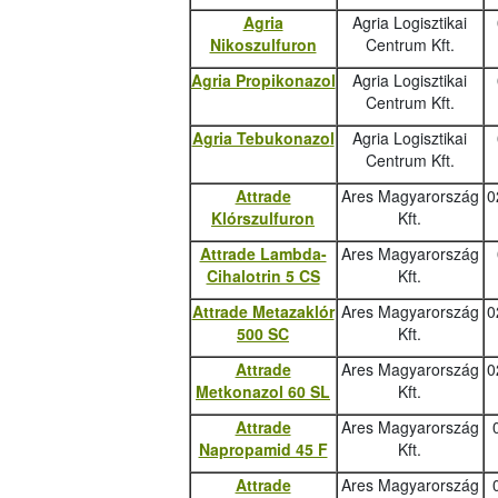
Agria
Agria Logisztikai
Nikoszulfuron
Centrum Kft.
Agria Propikonazol
Agria Logisztikai
Centrum Kft.
Agria Tebukonazo
l
Agria Logisztikai
Centrum Kft.
Attrade
Ares Magyarország
0
Klórszulfuron
Kft.
Attrade Lambda-
Ares Magyarország
Cihalotrin 5 CS
Kft.
Attrade Metazaklór
Ares Magyarország
0
500 SC
Kft.
Attrade
Ares Magyarország
0
Metkonazol 60 SL
Kft.
Attrade
Ares Magyarország
Napropamid 45 F
Kft.
Attrade
Ares Magyarország