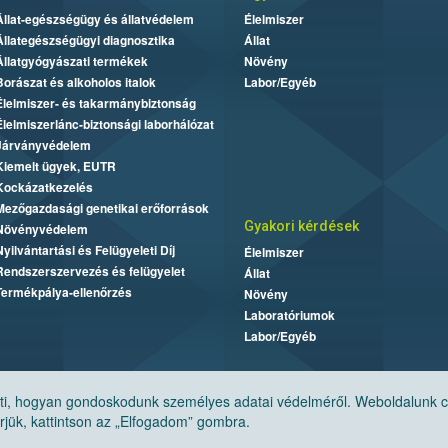
Állat-egészségügy és állatvédelem
Élelmiszer
Állategészségügyi diagnosztika
Állat
Állatgyógyászati termékek
Növény
Borászat és alkoholos italok
Labor/Egyéb
Élelmiszer- és takarmánybiztonság
Élelmiszerlánc-biztonsági laborhálózat
Járványvédelem
Kiemelt ügyek, EUTR
Kockázatkezelés
Mezőgazdasági genetikai erőforrások
Gyakori kérdések
Növényvédelem
Nyilvántartási és Felügyeleti Díj
Élelmiszer
Rendszerszervezés és felügyelet
Állat
Termékpálya-ellenőrzés
Növény
Laboratóriumok
Labor/Egyéb
, hogyan gondoskodunk személyes adatai védelméről. Weboldalunk cook
jük, kattintson az „Elfogadom” gombra.