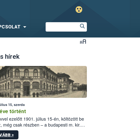
PCSOLAT
s hírek
úlius 15, szerda
éve történt
vvel ezelőtt 1901. július 15-én, költözött be
z, még csak részben – a budapesti m. kir.
i vetőmagvizsgáló állomás a Kis Rókus utca
VÁBB >
ám alatti, Czigler Győző által tervezett új