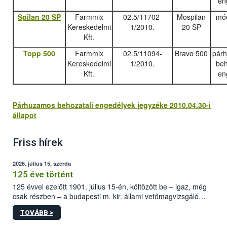
en
Spilan 20 SP
Farmmix
02.5/11702-
Mospilan
mód
Kereskedelmi
1/2010.
20 SP
Kft.
Topp 500
Farmmix
02.5/11094-
Bravo 500
pár
Kereskedelmi
1/2010.
beh
Kft.
en
Párhuzamos behozatali engedélyek jegyzéke 2010.04.30-i
állapot
Friss hírek
2026. július 15, szerda
125 éve történt
125 évvel ezelőtt 1901. július 15-én, költözött be – igaz, még
csak részben – a budapesti m. kir. állami vetőmagvizsgáló
állomás a Kis Rókus utca 15. szám alatti, Czigler Győző által
TOVÁBB >
tervezett új épületébe.