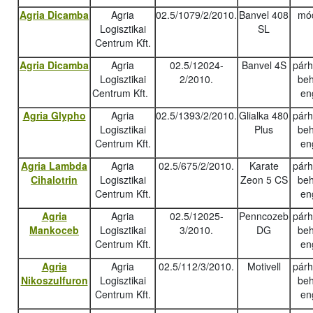
Agria Dicamba
Agria
02.5/1079/2/2010.
Banvel 408
mód
Logisztikai
SL
Centrum Kft.
Agria Dicamba
Agria
02.5/12024-
Banvel 4S
pár
Logisztikai
2/2010.
beh
Centrum Kft.
en
Agria Glypho
Agria
02.5/1393/2/2010.
Glialka 480
pár
Logisztikai
Plus
beh
Centrum Kft.
en
Agria Lambda
Agria
02.5/675/2/2010.
Karate
pár
Cihalotrin
Logisztikai
Zeon 5 CS
beh
Centrum Kft.
en
Agria
Agria
02.5/12025-
Penncozeb
pár
Mankoceb
Logisztikai
3/2010.
DG
beh
Centrum Kft.
en
Agria
Agria
02.5/112/3/2010.
Motivell
pár
Nikoszulfuron
Logisztikai
beh
Centrum Kft.
en