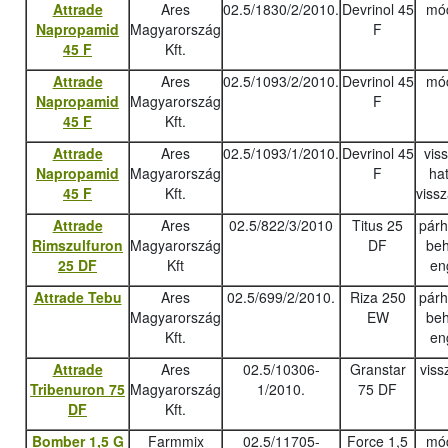
Attrade
Ares
02.5/1830/2/2010.
Devrinol 45
mód
Napropamid
Magyarország
F
45 F
Kft.
Attrade
Ares
02.5/1093/2/2010.
Devrinol 45
mód
Napropamid
Magyarország
F
45 F
Kft.
Attrade
Ares
02.5/1093/1/2010.
Devrinol 45
vis
Napropamid
Magyarország
F
ha
45 F
Kft.
viss
Attrade
Ares
02.5/822/3/2010
Titus 25
pár
Rimszulfuron
Magyarország
DF
beh
25 DF
Kft
en
Attrade Tebu
Ares
02.5/699/2/2010.
Riza 250
pár
Magyarország
EW
beh
Kft.
en
Attrade
Ares
02.5/10306-
Granstar
viss
Tribenuron 75
Magyarország
1/2010.
75 DF
DF
Kft.
Bomber 1,5 G
Farmmix
02.5/11705-
Force 1,5
mód