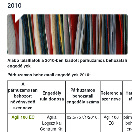
2010
Alább találhatók a 2010-ben kiadott párhuzamos behozatali
engedélyek
Párhuzamos behozatali engedélyek 2010:
A
párhuzamosan
Párhuzamos
Engedély
Referencia
Hat
behozott
behozatali
tulajdonosa
szer neve
t
növényvédő
engedély száma
szer neve
Agil 100 EC
Agria
02.5/757/1/2010.
Agil 100
pár
Logisztikai
EC
beh
Centrum Kft.
en