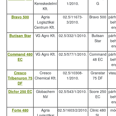
Kereskedelmi
1/2010.
G
Kft.
Bravo 500
Agria
02.5/11673-
Bravo 500
pár
Logisztikai
3/2010.
beh
Centrum Kft.
en
Butisan Star
VG Agro Kft.
02.5/332/1/2010.
Butisan
pár
Star
beh
en
Command 480
VG Agro Kft.
02.5/577/1/2010.
Command
pár
EC
48 EC
beh
en
Cresco
Cresco
02.5/10308-
Granstar
viss
Tribenuron 75
Chemical Kft.
1/2010.
75 DF
DF
Dicfor 250 EC
Globachem
02.5/543/1/2010.
Score 250
pár
NV
EC
beh
en
Forte 480
Agria
02.5/1603/2/2010.
Clinic 480
mód
Logisztikai
SL