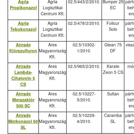
Agria
Agria
02.5/443/2/2010.
Bumper 25
pár
Propikonazol
Logisztikai
EC
beh
Centrum Kft.
en
Agria
Agria
02.5/478/2/2010.
Folicur
pár
Tebukonazo
l
Logisztikai
Solo
beh
Centrum Kft.
en
Attrade
Ares
02.5/10302-
Glean 75
viss
Klórszulfuron
Magyarország
1/2010.
DF
Kft.
Attrade
Ares
02.5/965/2/2010.
Karate
mód
Lambda-
Magyarország
Zeon 5 CS
Cihalotrin 5
Kft.
CS
Attrade
Ares
02.5/10227-
Sultan
pár
Metazaklór
Magyarország
5/2010.
beh
500 SC
Kft.
en
Attrade
Ares
02.5/10229-
Caramba
pár
Metkonazol 60
Magyarország
4/2010.
SL
beh
SL
Kft.
en