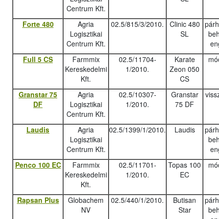
Centrum Kft.
Forte 480
Agria
02.5/815/3/2010.
Clinic 480
pár
Logisztikai
SL
beh
Centrum Kft.
en
Full 5 CS
Farmmix
02.5/11704-
Karate
mód
Kereskedelmi
1/2010.
Zeon 050
Kft.
CS
Granstar 75
Agria
02.5/10307-
Granstar
viss
DF
Logisztikai
1/2010.
75 DF
Centrum Kft.
Laudis
Agria
02.5/1399/1/2010.
Laudis
pár
Logisztikai
beh
Centrum Kft.
en
Penco 100 EC
Farmmix
02.5/11701-
Topas 100
mód
Kereskedelmi
1/2010.
EC
Kft.
Rapsan Plus
Globachem
02.5/440/1/2010.
Butisan
pár
NV
Star
beh