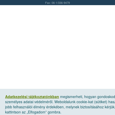
Fax: 06-1/336-9479
Adatkezelési tájékoztatónkban
megismerheti, hogyan gondosko
személyes adatai védelméről. Weboldalunk cookie-kat (sütiket) has
jobb felhasználói élmény érdekében, melynek biztosításához kérjük
kattintson az „Elfogadom” gombra.