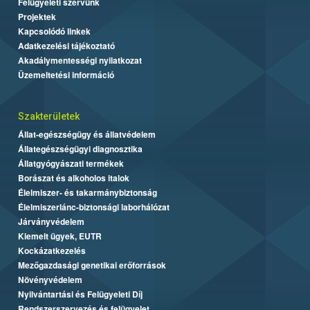
Felügyeleti szervünk
Projektek
Kapcsolódó linkek
Adatkezelési tájékoztató
Akadálymentességi nyilatkozat
Üzemeltetési információ
Szakterületek
Állat-egészségügy és állatvédelem
Állategészségügyi diagnosztika
Állatgyógyászati termékek
Borászat és alkoholos italok
Élelmiszer- és takarmánybiztonság
Élelmiszerlánc-biztonsági laborhálózat
Járványvédelem
Kiemelt ügyek, EUTR
Kockázatkezelés
Mezőgazdasági genetikai erőforrások
Növényvédelem
Nyilvántartási és Felügyeleti Díj
Rendszerszervezés és felügyelet