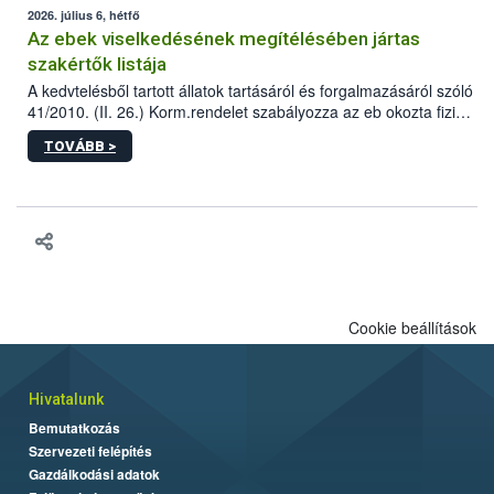
2026. július 6, hétfő
Az ebek viselkedésének megítélésében jártas
szakértők listája
A kedvtelésből tartott állatok tartásáról és forgalmazásáról szóló
41/2010. (II. 26.) Korm.rendelet szabályozza az eb okozta fizikai
sérülés, illetve ennek veszélye keletkezésekor felmerülő
TOVÁBB >
hatósági feladatokat, valamint a veszélyes eb tartását és annak
engedélyezését. Ezen eljárások során szükség esetén be kell
vonni az ebek viselkedésének megítélésében jártas szakértőt.
Cookie beállítások
Hivatalunk
Bemutatkozás
Szervezeti felépítés
Gazdálkodási adatok