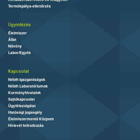
Termékpálya-ellenőrzés
Ügyintézés
Élelmiszer
Állat
Növény
Labor/Egyéb
Kapcsolat
Nébih Igazgatóságok
Nébih Laboratóriumok
Kormányhivatalok
Sajtókapcsolat
Ügyfélszolgálat
Hatósági jogsegély
Élelmiszermentő Központ
Hírlevél feliratkozás