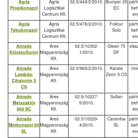
Agria
Agria
02.5/443/2/2010.
Bumper 25
pár
Propikonazol
Logisztikai
EC
beh
Centrum Kft.
en
Agria
Agria
02.5/478/2/2010.
Folicur
pár
Tebukonazo
l
Logisztikai
Solo
beh
Centrum Kft.
en
Attrade
Ares
02.5/10302-
Glean 75
viss
Klórszulfuron
Magyarország
1/2010.
DF
Kft.
Attrade
Ares
02.5/965/2/2010.
Karate
mód
Lambda-
Magyarország
Zeon 5 CS
Cihalotrin 5
Kft.
CS
Attrade
Ares
02.5/10227-
Sultan
pár
Metazaklór
Magyarország
5/2010.
beh
500 SC
Kft.
en
Attrade
Ares
02.5/10229-
Caramba
pár
Metkonazol 60
Magyarország
4/2010.
SL
beh
SL
Kft.
en