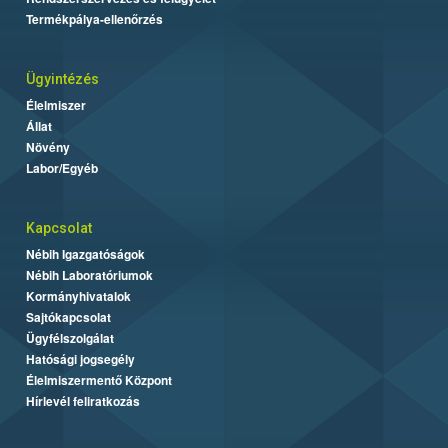
Termékpálya-ellenőrzés
Ügyintézés
Élelmiszer
Állat
Növény
Labor/Egyéb
Kapcsolat
Nébih Igazgatóságok
Nébih Laboratóriumok
Kormányhivatalok
Sajtókapcsolat
Ügyfélszolgálat
Hatósági jogsegély
Élelmiszermentő Központ
Hírlevél feliratkozás