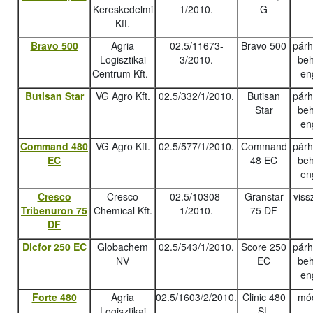
Kereskedelmi
1/2010.
G
Kft.
Bravo 500
Agria
02.5/11673-
Bravo 500
pár
Logisztikai
3/2010.
beh
Centrum Kft.
en
Butisan Star
VG Agro Kft.
02.5/332/1/2010.
Butisan
pár
Star
beh
en
Command 480
VG Agro Kft.
02.5/577/1/2010.
Command
pár
EC
48 EC
beh
en
Cresco
Cresco
02.5/10308-
Granstar
viss
Tribenuron 75
Chemical Kft.
1/2010.
75 DF
DF
Dicfor 250 EC
Globachem
02.5/543/1/2010.
Score 250
pár
NV
EC
beh
en
Forte 480
Agria
02.5/1603/2/2010.
Clinic 480
mód
Logisztikai
SL