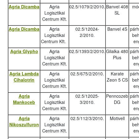
Agria Dicamba
Agria
02.5/1079/2/2010.
Banvel 408
mód
Logisztikai
SL
Centrum Kft.
Agria Dicamba
Agria
02.5/12024-
Banvel 4S
pár
Logisztikai
2/2010.
beh
Centrum Kft.
en
Agria Glypho
Agria
02.5/1393/2/2010.
Glialka 480
pár
Logisztikai
Plus
beh
Centrum Kft.
en
Agria Lambda
Agria
02.5/675/2/2010.
Karate
pár
Cihalotrin
Logisztikai
Zeon 5 CS
beh
Centrum Kft.
en
Agria
Agria
02.5/12025-
Penncozeb
pár
Mankoceb
Logisztikai
3/2010.
DG
beh
Centrum Kft.
en
Agria
Agria
02.5/112/3/2010.
Motivell
pár
Nikoszulfuron
Logisztikai
beh
Centrum Kft.
en