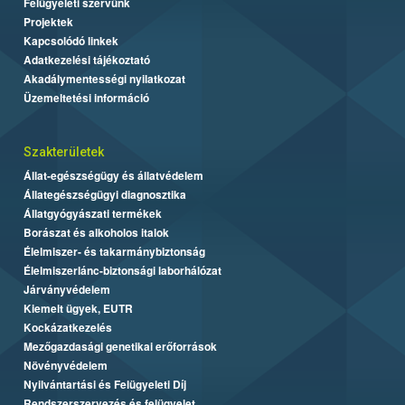
Felügyeleti szervünk
Projektek
Kapcsolódó linkek
Adatkezelési tájékoztató
Akadálymentességi nyilatkozat
Üzemeltetési információ
Szakterületek
Állat-egészségügy és állatvédelem
Állategészségügyi diagnosztika
Állatgyógyászati termékek
Borászat és alkoholos italok
Élelmiszer- és takarmánybiztonság
Élelmiszerlánc-biztonsági laborhálózat
Járványvédelem
Kiemelt ügyek, EUTR
Kockázatkezelés
Mezőgazdasági genetikai erőforrások
Növényvédelem
Nyilvántartási és Felügyeleti Díj
Rendszerszervezés és felügyelet