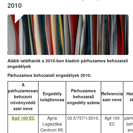
2010
Alább találhatók a 2010-ben kiadott párhuzamos behozatali
engedélyek
Párhuzamos behozatali engedélyek 2010:
A
párhuzamosan
Párhuzamos
Engedély
Referencia
Hat
behozott
behozatali
tulajdonosa
szer neve
t
növényvédő
engedély száma
szer neve
Agil 100 EC
Agria
02.5/757/1/2010.
Agil 100
pár
Logisztikai
EC
beh
Centrum Kft.
en