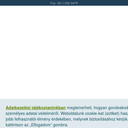
Fax: 06-1/336-9479
Adatkezelési tájékoztatónkban
megismerheti, hogyan gondosko
személyes adatai védelméről. Weboldalunk cookie-kat (sütiket) has
jobb felhasználói élmény érdekében, melynek biztosításához kérjük
kattintson az „Elfogadom” gombra.