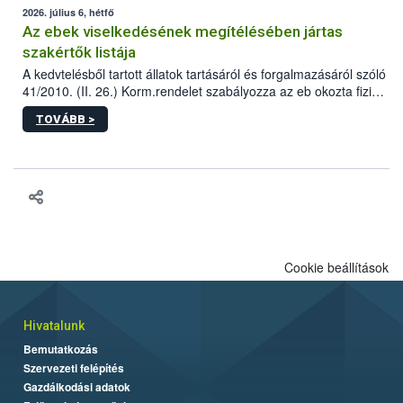
2026. július 6, hétfő
Az ebek viselkedésének megítélésében jártas
szakértők listája
A kedvtelésből tartott állatok tartásáról és forgalmazásáról szóló
41/2010. (II. 26.) Korm.rendelet szabályozza az eb okozta fizikai
sérülés, illetve ennek veszélye keletkezésekor felmerülő
TOVÁBB >
hatósági feladatokat, valamint a veszélyes eb tartását és annak
engedélyezését. Ezen eljárások során szükség esetén be kell
vonni az ebek viselkedésének megítélésében jártas szakértőt.
Cookie beállítások
Hivatalunk
Bemutatkozás
Szervezeti felépítés
Gazdálkodási adatok