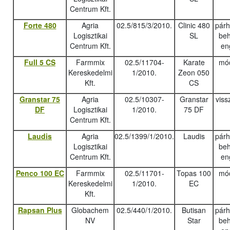
Centrum Kft.
Forte 480
Agria
02.5/815/3/2010.
Clinic 480
pár
Logisztikai
SL
beh
Centrum Kft.
en
Full 5 CS
Farmmix
02.5/11704-
Karate
mód
Kereskedelmi
1/2010.
Zeon 050
Kft.
CS
Granstar 75
Agria
02.5/10307-
Granstar
viss
DF
Logisztikai
1/2010.
75 DF
Centrum Kft.
Laudis
Agria
02.5/1399/1/2010.
Laudis
pár
Logisztikai
beh
Centrum Kft.
en
Penco 100 EC
Farmmix
02.5/11701-
Topas 100
mód
Kereskedelmi
1/2010.
EC
Kft.
Rapsan Plus
Globachem
02.5/440/1/2010.
Butisan
pár
NV
Star
beh