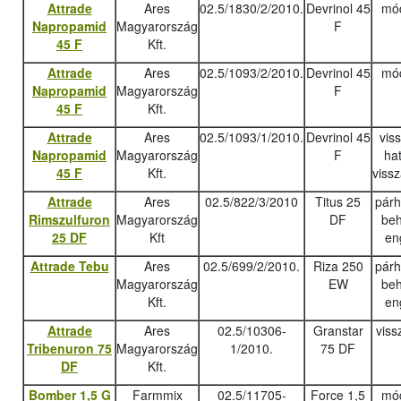
Attrade
Ares
02.5/1830/2/2010.
Devrinol 45
mód
Napropamid
Magyarország
F
45 F
Kft.
Attrade
Ares
02.5/1093/2/2010.
Devrinol 45
mód
Napropamid
Magyarország
F
45 F
Kft.
Attrade
Ares
02.5/1093/1/2010.
Devrinol 45
vis
Napropamid
Magyarország
F
ha
45 F
Kft.
viss
Attrade
Ares
02.5/822/3/2010
Titus 25
pár
Rimszulfuron
Magyarország
DF
beh
25 DF
Kft
en
Attrade Tebu
Ares
02.5/699/2/2010.
Riza 250
pár
Magyarország
EW
beh
Kft.
en
Attrade
Ares
02.5/10306-
Granstar
viss
Tribenuron 75
Magyarország
1/2010.
75 DF
DF
Kft.
Bomber 1,5 G
Farmmix
02.5/11705-
Force 1,5
mód