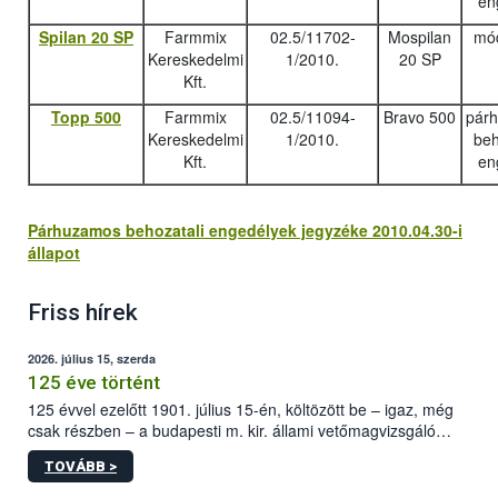
en
Spilan 20 SP
Farmmix
02.5/11702-
Mospilan
mód
Kereskedelmi
1/2010.
20 SP
Kft.
Topp 500
Farmmix
02.5/11094-
Bravo 500
pár
Kereskedelmi
1/2010.
beh
Kft.
en
Párhuzamos behozatali engedélyek jegyzéke 2010.04.30-i
állapot
Friss hírek
2026. július 15, szerda
125 éve történt
125 évvel ezelőtt 1901. július 15-én, költözött be – igaz, még
csak részben – a budapesti m. kir. állami vetőmagvizsgáló
állomás a Kis Rókus utca 15. szám alatti, Czigler Győző által
TOVÁBB >
tervezett új épületébe.