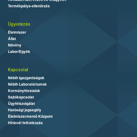
Termékpálya-ellenőrzés
Ügyintézés
Élelmiszer
Állat
Növény
Labor/Egyéb
Kapcsolat
Nébih Igazgatóságok
Nébih Laboratóriumok
Kormányhivatalok
Sajtókapcsolat
Ügyfélszolgálat
Hatósági jogsegély
Élelmiszermentő Központ
Hírlevél feliratkozás