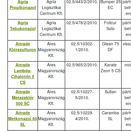
Agria
Agria
02.5/443/2/2010.
Bumper 25
pár
Propikonazol
Logisztikai
EC
beh
Centrum Kft.
en
Agria
Agria
02.5/478/2/2010.
Folicur
pár
Tebukonazo
l
Logisztikai
Solo
beh
Centrum Kft.
en
Attrade
Ares
02.5/10302-
Glean 75
viss
Klórszulfuron
Magyarország
1/2010.
DF
Kft.
Attrade
Ares
02.5/965/2/2010.
Karate
mód
Lambda-
Magyarország
Zeon 5 CS
Cihalotrin 5
Kft.
CS
Attrade
Ares
02.5/10227-
Sultan
pár
Metazaklór
Magyarország
5/2010.
beh
500 SC
Kft.
en
Attrade
Ares
02.5/10229-
Caramba
pár
Metkonazol 60
Magyarország
4/2010.
SL
beh
SL
Kft.
en