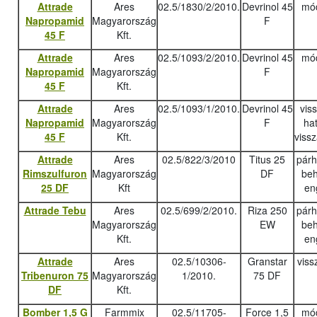
Attrade
Ares
02.5/1830/2/2010.
Devrinol 45
mód
Napropamid
Magyarország
F
45 F
Kft.
Attrade
Ares
02.5/1093/2/2010.
Devrinol 45
mód
Napropamid
Magyarország
F
45 F
Kft.
Attrade
Ares
02.5/1093/1/2010.
Devrinol 45
vis
Napropamid
Magyarország
F
ha
45 F
Kft.
viss
Attrade
Ares
02.5/822/3/2010
Titus 25
pár
Rimszulfuron
Magyarország
DF
beh
25 DF
Kft
en
Attrade Tebu
Ares
02.5/699/2/2010.
Riza 250
pár
Magyarország
EW
beh
Kft.
en
Attrade
Ares
02.5/10306-
Granstar
viss
Tribenuron 75
Magyarország
1/2010.
75 DF
DF
Kft.
Bomber 1,5 G
Farmmix
02.5/11705-
Force 1,5
mód