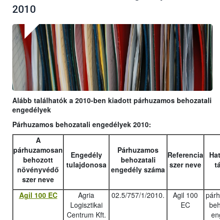
2010
Alább találhatók a 2010-ben kiadott párhuzamos behozatali
engedélyek
Párhuzamos behozatali engedélyek 2010:
A
párhuzamosan
Párhuzamos
Engedély
Referencia
Hat
behozott
behozatali
tulajdonosa
szer neve
t
növényvédő
engedély száma
szer neve
Agil 100 EC
Agria
02.5/757/1/2010.
Agil 100
pár
Logisztikai
EC
beh
Centrum Kft.
en