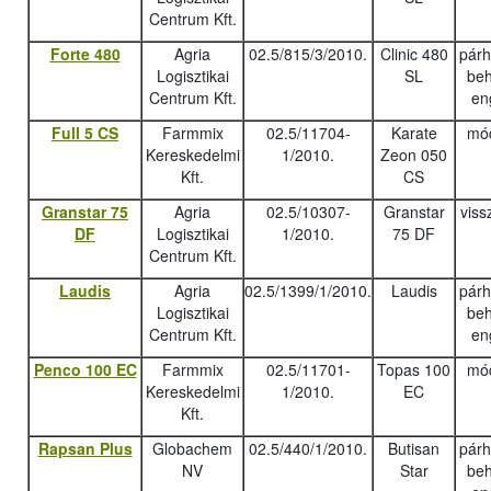
Centrum Kft.
Forte 480
Agria
02.5/815/3/2010.
Clinic 480
pár
Logisztikai
SL
beh
Centrum Kft.
en
Full 5 CS
Farmmix
02.5/11704-
Karate
mód
Kereskedelmi
1/2010.
Zeon 050
Kft.
CS
Granstar 75
Agria
02.5/10307-
Granstar
viss
DF
Logisztikai
1/2010.
75 DF
Centrum Kft.
Laudis
Agria
02.5/1399/1/2010.
Laudis
pár
Logisztikai
beh
Centrum Kft.
en
Penco 100 EC
Farmmix
02.5/11701-
Topas 100
mód
Kereskedelmi
1/2010.
EC
Kft.
Rapsan Plus
Globachem
02.5/440/1/2010.
Butisan
pár
NV
Star
beh