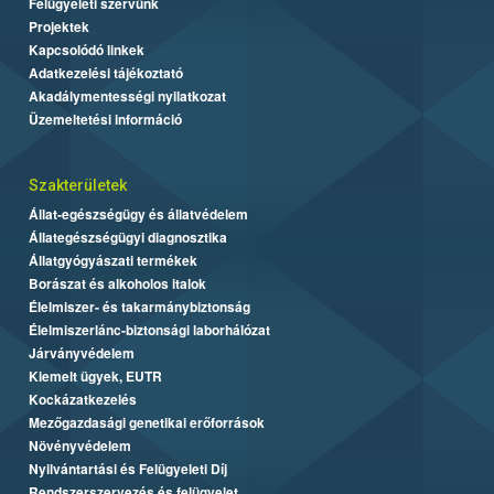
Felügyeleti szervünk
Projektek
Kapcsolódó linkek
Adatkezelési tájékoztató
Akadálymentességi nyilatkozat
Üzemeltetési információ
Szakterületek
Állat-egészségügy és állatvédelem
Állategészségügyi diagnosztika
Állatgyógyászati termékek
Borászat és alkoholos italok
Élelmiszer- és takarmánybiztonság
Élelmiszerlánc-biztonsági laborhálózat
Járványvédelem
Kiemelt ügyek, EUTR
Kockázatkezelés
Mezőgazdasági genetikai erőforrások
Növényvédelem
Nyilvántartási és Felügyeleti Díj
Rendszerszervezés és felügyelet