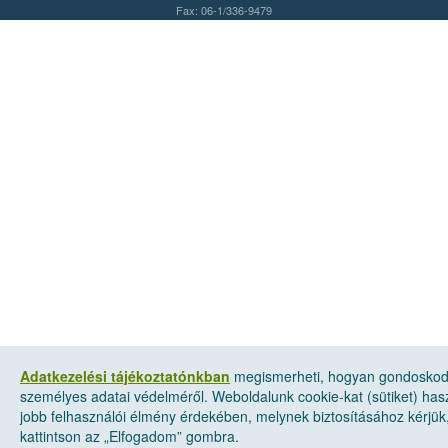
Fax: 06-1/336-9479
Adatkezelési tájékoztatónkban
megismerheti, hogyan gondosko
személyes adatai védelméről. Weboldalunk cookie-kat (sütiket) has
jobb felhasználói élmény érdekében, melynek biztosításához kérjük
kattintson az „Elfogadom” gombra.