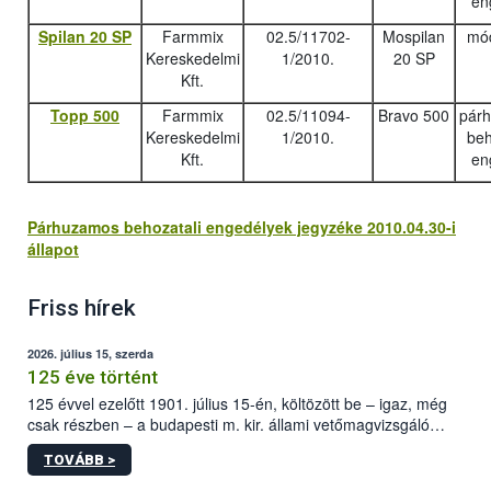
en
Spilan 20 SP
Farmmix
02.5/11702-
Mospilan
mód
Kereskedelmi
1/2010.
20 SP
Kft.
Topp 500
Farmmix
02.5/11094-
Bravo 500
pár
Kereskedelmi
1/2010.
beh
Kft.
en
Párhuzamos behozatali engedélyek jegyzéke 2010.04.30-i
állapot
Friss hírek
2026. július 15, szerda
125 éve történt
125 évvel ezelőtt 1901. július 15-én, költözött be – igaz, még
csak részben – a budapesti m. kir. állami vetőmagvizsgáló
állomás a Kis Rókus utca 15. szám alatti, Czigler Győző által
TOVÁBB >
tervezett új épületébe.