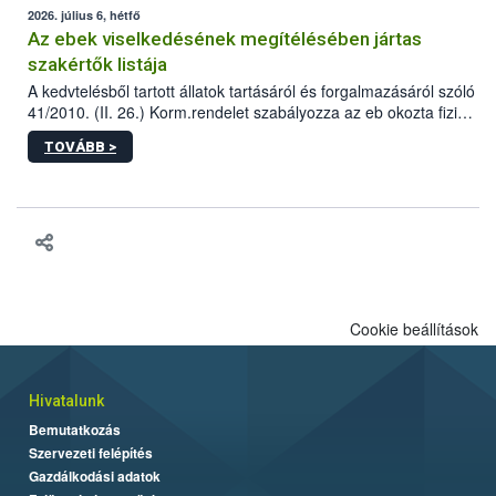
2026. július 6, hétfő
Az ebek viselkedésének megítélésében jártas
szakértők listája
A kedvtelésből tartott állatok tartásáról és forgalmazásáról szóló
41/2010. (II. 26.) Korm.rendelet szabályozza az eb okozta fizikai
sérülés, illetve ennek veszélye keletkezésekor felmerülő
TOVÁBB >
hatósági feladatokat, valamint a veszélyes eb tartását és annak
engedélyezését. Ezen eljárások során szükség esetén be kell
vonni az ebek viselkedésének megítélésében jártas szakértőt.
Cookie beállítások
Hivatalunk
Bemutatkozás
Szervezeti felépítés
Gazdálkodási adatok