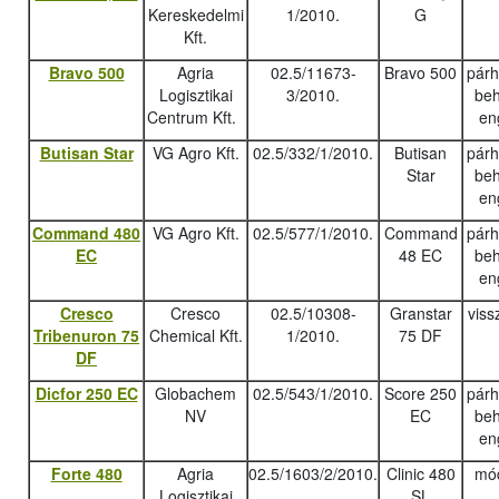
Kereskedelmi
1/2010.
G
Kft.
Bravo 500
Agria
02.5/11673-
Bravo 500
pár
Logisztikai
3/2010.
beh
Centrum Kft.
en
Butisan Star
VG Agro Kft.
02.5/332/1/2010.
Butisan
pár
Star
beh
en
Command 480
VG Agro Kft.
02.5/577/1/2010.
Command
pár
EC
48 EC
beh
en
Cresco
Cresco
02.5/10308-
Granstar
viss
Tribenuron 75
Chemical Kft.
1/2010.
75 DF
DF
Dicfor 250 EC
Globachem
02.5/543/1/2010.
Score 250
pár
NV
EC
beh
en
Forte 480
Agria
02.5/1603/2/2010.
Clinic 480
mód
Logisztikai
SL