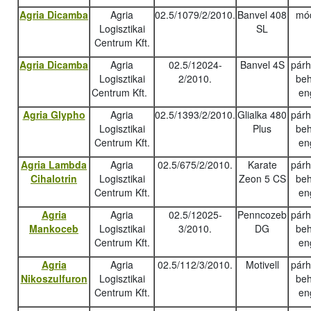
Agria Dicamba
Agria
02.5/1079/2/2010.
Banvel 408
mód
Logisztikai
SL
Centrum Kft.
Agria Dicamba
Agria
02.5/12024-
Banvel 4S
pár
Logisztikai
2/2010.
beh
Centrum Kft.
en
Agria Glypho
Agria
02.5/1393/2/2010.
Glialka 480
pár
Logisztikai
Plus
beh
Centrum Kft.
en
Agria Lambda
Agria
02.5/675/2/2010.
Karate
pár
Cihalotrin
Logisztikai
Zeon 5 CS
beh
Centrum Kft.
en
Agria
Agria
02.5/12025-
Penncozeb
pár
Mankoceb
Logisztikai
3/2010.
DG
beh
Centrum Kft.
en
Agria
Agria
02.5/112/3/2010.
Motivell
pár
Nikoszulfuron
Logisztikai
beh
Centrum Kft.
en