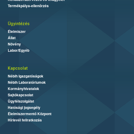
Termékpálya-ellenőrzés
Ügyintézés
Élelmiszer
Állat
Növény
Labor/Egyéb
Kapcsolat
Nébih Igazgatóságok
Nébih Laboratóriumok
Kormányhivatalok
Sajtókapcsolat
Ügyfélszolgálat
Hatósági jogsegély
Élelmiszermentő Központ
Hírlevél feliratkozás