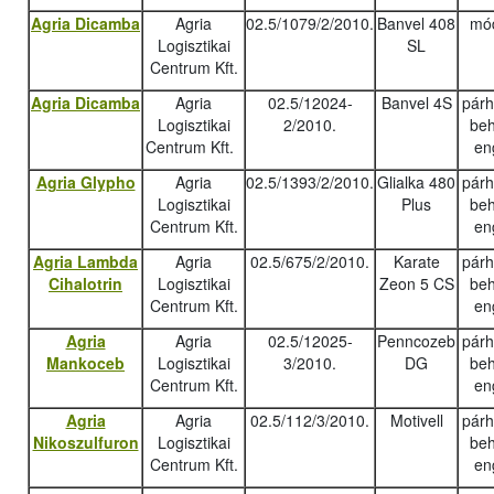
Agria Dicamba
Agria
02.5/1079/2/2010.
Banvel 408
mód
Logisztikai
SL
Centrum Kft.
Agria Dicamba
Agria
02.5/12024-
Banvel 4S
pár
Logisztikai
2/2010.
beh
Centrum Kft.
en
Agria Glypho
Agria
02.5/1393/2/2010.
Glialka 480
pár
Logisztikai
Plus
beh
Centrum Kft.
en
Agria Lambda
Agria
02.5/675/2/2010.
Karate
pár
Cihalotrin
Logisztikai
Zeon 5 CS
beh
Centrum Kft.
en
Agria
Agria
02.5/12025-
Penncozeb
pár
Mankoceb
Logisztikai
3/2010.
DG
beh
Centrum Kft.
en
Agria
Agria
02.5/112/3/2010.
Motivell
pár
Nikoszulfuron
Logisztikai
beh
Centrum Kft.
en