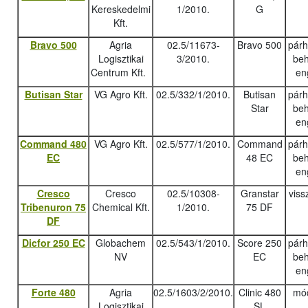
Kereskedelmi
1/2010.
G
Kft.
Bravo 500
Agria
02.5/11673-
Bravo 500
pár
Logisztikai
3/2010.
beh
Centrum Kft.
en
Butisan Star
VG Agro Kft.
02.5/332/1/2010.
Butisan
pár
Star
beh
en
Command 480
VG Agro Kft.
02.5/577/1/2010.
Command
pár
EC
48 EC
beh
en
Cresco
Cresco
02.5/10308-
Granstar
viss
Tribenuron 75
Chemical Kft.
1/2010.
75 DF
DF
Dicfor 250 EC
Globachem
02.5/543/1/2010.
Score 250
pár
NV
EC
beh
en
Forte 480
Agria
02.5/1603/2/2010.
Clinic 480
mód
Logisztikai
SL