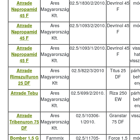
Attrade
Ares
02.5/1830/2/2010.
Devrinol 45
mód
Napropamid
Magyarország
F
45 F
Kft.
Attrade
Ares
02.5/1093/2/2010.
Devrinol 45
mód
Napropamid
Magyarország
F
45 F
Kft.
Attrade
Ares
02.5/1093/1/2010.
Devrinol 45
vis
Napropamid
Magyarország
F
ha
45 F
Kft.
viss
Attrade
Ares
02.5/822/3/2010
Titus 25
pár
Rimszulfuron
Magyarország
DF
beh
25 DF
Kft
en
Attrade Tebu
Ares
02.5/699/2/2010.
Riza 250
pár
Magyarország
EW
beh
Kft.
en
Attrade
Ares
02.5/10306-
Granstar
viss
Tribenuron 75
Magyarország
1/2010.
75 DF
DF
Kft.
Bomber 1,5 G
Farmmix
02.5/11705-
Force 1,5
mód