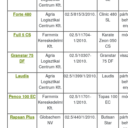
Centrum Kft.
Forte 480
Agria
02.5/815/3/2010.
Clinic 480
pár
Logisztikai
SL
beh
Centrum Kft.
en
Full 5 CS
Farmmix
02.5/11704-
Karate
mód
Kereskedelmi
1/2010.
Zeon 050
Kft.
CS
Granstar 75
Agria
02.5/10307-
Granstar
viss
DF
Logisztikai
1/2010.
75 DF
Centrum Kft.
Laudis
Agria
02.5/1399/1/2010.
Laudis
pár
Logisztikai
beh
Centrum Kft.
en
Penco 100 EC
Farmmix
02.5/11701-
Topas 100
mód
Kereskedelmi
1/2010.
EC
Kft.
Rapsan Plus
Globachem
02.5/440/1/2010.
Butisan
pár
NV
Star
beh