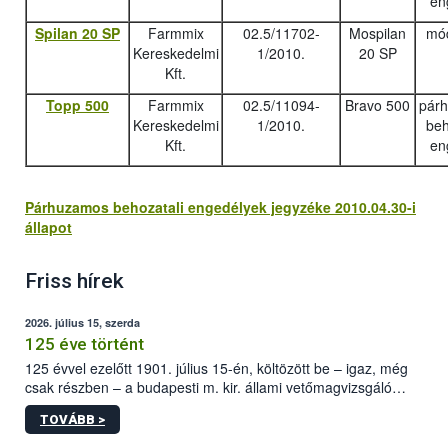
en
Spilan 20 SP
Farmmix
02.5/11702-
Mospilan
mód
Kereskedelmi
1/2010.
20 SP
Kft.
Topp 500
Farmmix
02.5/11094-
Bravo 500
pár
Kereskedelmi
1/2010.
beh
Kft.
en
Párhuzamos behozatali engedélyek jegyzéke 2010.04.30-i
állapot
Friss hírek
2026. július 15, szerda
125 éve történt
125 évvel ezelőtt 1901. július 15-én, költözött be – igaz, még
csak részben – a budapesti m. kir. állami vetőmagvizsgáló
állomás a Kis Rókus utca 15. szám alatti, Czigler Győző által
TOVÁBB >
tervezett új épületébe.