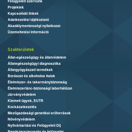
Felügyeleti szervünk
Projektek
Kapcsolódó linkek
Adatkezelési tájékoztató
Akadálymentességi nyilatkozat
Üzemeltetési információ
Szakterületek
Állat-egészségügy és állatvédelem
Állategészségügyi diagnosztika
Állatgyógyászati termékek
Borászat és alkoholos italok
Élelmiszer- és takarmánybiztonság
Élelmiszerlánc-biztonsági laborhálózat
Járványvédelem
Kiemelt ügyek, EUTR
Kockázatkezelés
Mezőgazdasági genetikai erőforrások
Növényvédelem
Nyilvántartási és Felügyeleti Díj
Rendszerszervezés és felügyelet