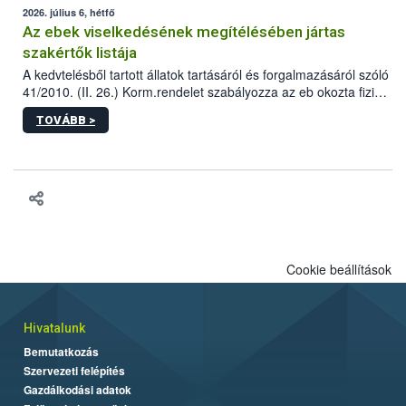
2026. július 6, hétfő
Az ebek viselkedésének megítélésében jártas
szakértők listája
A kedvtelésből tartott állatok tartásáról és forgalmazásáról szóló
41/2010. (II. 26.) Korm.rendelet szabályozza az eb okozta fizikai
sérülés, illetve ennek veszélye keletkezésekor felmerülő
TOVÁBB >
hatósági feladatokat, valamint a veszélyes eb tartását és annak
engedélyezését. Ezen eljárások során szükség esetén be kell
vonni az ebek viselkedésének megítélésében jártas szakértőt.
Cookie beállítások
Hivatalunk
Bemutatkozás
Szervezeti felépítés
Gazdálkodási adatok