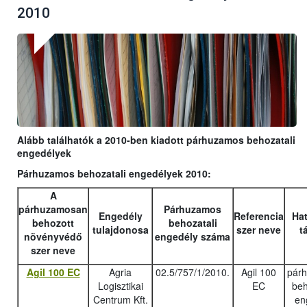
2010
Alább találhatók a 2010-ben kiadott párhuzamos behozatali
engedélyek
Párhuzamos behozatali engedélyek 2010:
A
párhuzamosan
Párhuzamos
Engedély
Referencia
Hat
behozott
behozatali
tulajdonosa
szer neve
t
növényvédő
engedély száma
szer neve
Agil 100 EC
Agria
02.5/757/1/2010.
Agil 100
pár
Logisztikai
EC
beh
Centrum Kft.
en