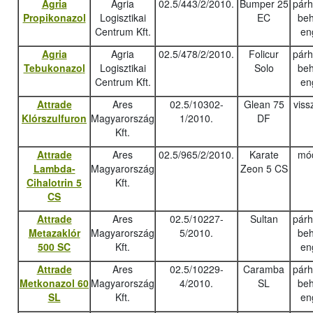
Agria
Agria
02.5/443/2/2010.
Bumper 25
pár
Propikonazol
Logisztikai
EC
beh
Centrum Kft.
en
Agria
Agria
02.5/478/2/2010.
Folicur
pár
Tebukonazo
l
Logisztikai
Solo
beh
Centrum Kft.
en
Attrade
Ares
02.5/10302-
Glean 75
viss
Klórszulfuron
Magyarország
1/2010.
DF
Kft.
Attrade
Ares
02.5/965/2/2010.
Karate
mód
Lambda-
Magyarország
Zeon 5 CS
Cihalotrin 5
Kft.
CS
Attrade
Ares
02.5/10227-
Sultan
pár
Metazaklór
Magyarország
5/2010.
beh
500 SC
Kft.
en
Attrade
Ares
02.5/10229-
Caramba
pár
Metkonazol 60
Magyarország
4/2010.
SL
beh
SL
Kft.
en