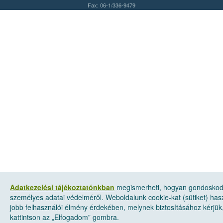
Fax: 06-1/336-9479
Adatkezelési tájékoztatónkban
megismerheti, hogyan gondosko
személyes adatai védelméről. Weboldalunk cookie-kat (sütiket) has
jobb felhasználói élmény érdekében, melynek biztosításához kérjük
kattintson az „Elfogadom” gombra.