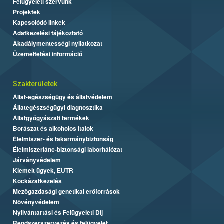
Felügyeleti szervünk
Projektek
Kapcsolódó linkek
Adatkezelési tájékoztató
Akadálymentességi nyilatkozat
Üzemeltetési információ
Szakterületek
Állat-egészségügy és állatvédelem
Állategészségügyi diagnosztika
Állatgyógyászati termékek
Borászat és alkoholos italok
Élelmiszer- és takarmánybiztonság
Élelmiszerlánc-biztonsági laborhálózat
Járványvédelem
Kiemelt ügyek, EUTR
Kockázatkezelés
Mezőgazdasági genetikai erőforrások
Növényvédelem
Nyilvántartási és Felügyeleti Díj
Rendszerszervezés és felügyelet