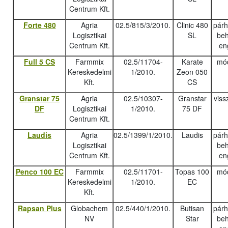
Centrum Kft.
Forte 480
Agria
02.5/815/3/2010.
Clinic 480
pár
Logisztikai
SL
beh
Centrum Kft.
en
Full 5 CS
Farmmix
02.5/11704-
Karate
mód
Kereskedelmi
1/2010.
Zeon 050
Kft.
CS
Granstar 75
Agria
02.5/10307-
Granstar
viss
DF
Logisztikai
1/2010.
75 DF
Centrum Kft.
Laudis
Agria
02.5/1399/1/2010.
Laudis
pár
Logisztikai
beh
Centrum Kft.
en
Penco 100 EC
Farmmix
02.5/11701-
Topas 100
mód
Kereskedelmi
1/2010.
EC
Kft.
Rapsan Plus
Globachem
02.5/440/1/2010.
Butisan
pár
NV
Star
beh