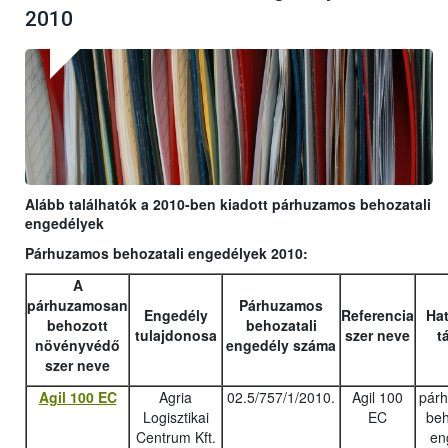
2010
Alább találhatók a 2010-ben kiadott párhuzamos behozatali
engedélyek
Párhuzamos behozatali engedélyek 2010:
A
párhuzamosan
Párhuzamos
Engedély
Referencia
Hat
behozott
behozatali
tulajdonosa
szer neve
t
növényvédő
engedély száma
szer neve
Agil 100 EC
Agria
02.5/757/1/2010.
Agil 100
pár
Logisztikai
EC
beh
Centrum Kft.
en