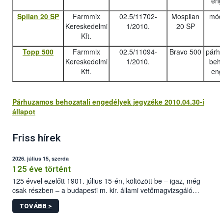
en
Spilan 20 SP
Farmmix
02.5/11702-
Mospilan
mód
Kereskedelmi
1/2010.
20 SP
Kft.
Topp 500
Farmmix
02.5/11094-
Bravo 500
pár
Kereskedelmi
1/2010.
beh
Kft.
en
Párhuzamos behozatali engedélyek jegyzéke 2010.04.30-i
állapot
Friss hírek
2026. július 15, szerda
125 éve történt
125 évvel ezelőtt 1901. július 15-én, költözött be – igaz, még
csak részben – a budapesti m. kir. állami vetőmagvizsgáló
állomás a Kis Rókus utca 15. szám alatti, Czigler Győző által
TOVÁBB >
tervezett új épületébe.