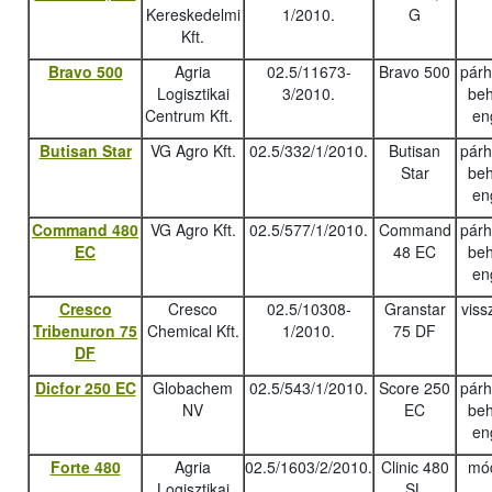
Kereskedelmi
1/2010.
G
Kft.
Bravo 500
Agria
02.5/11673-
Bravo 500
pár
Logisztikai
3/2010.
beh
Centrum Kft.
en
Butisan Star
VG Agro Kft.
02.5/332/1/2010.
Butisan
pár
Star
beh
en
Command 480
VG Agro Kft.
02.5/577/1/2010.
Command
pár
EC
48 EC
beh
en
Cresco
Cresco
02.5/10308-
Granstar
viss
Tribenuron 75
Chemical Kft.
1/2010.
75 DF
DF
Dicfor 250 EC
Globachem
02.5/543/1/2010.
Score 250
pár
NV
EC
beh
en
Forte 480
Agria
02.5/1603/2/2010.
Clinic 480
mód
Logisztikai
SL