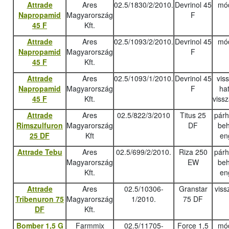
Attrade
Ares
02.5/1830/2/2010.
Devrinol 45
mód
Napropamid
Magyarország
F
45 F
Kft.
Attrade
Ares
02.5/1093/2/2010.
Devrinol 45
mód
Napropamid
Magyarország
F
45 F
Kft.
Attrade
Ares
02.5/1093/1/2010.
Devrinol 45
vis
Napropamid
Magyarország
F
ha
45 F
Kft.
viss
Attrade
Ares
02.5/822/3/2010
Titus 25
pár
Rimszulfuron
Magyarország
DF
beh
25 DF
Kft
en
Attrade Tebu
Ares
02.5/699/2/2010.
Riza 250
pár
Magyarország
EW
beh
Kft.
en
Attrade
Ares
02.5/10306-
Granstar
viss
Tribenuron 75
Magyarország
1/2010.
75 DF
DF
Kft.
Bomber 1,5 G
Farmmix
02.5/11705-
Force 1,5
mód