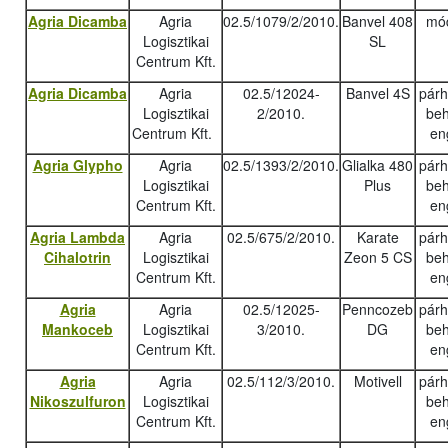
Agria Dicamba
Agria
02.5/1079/2/2010.
Banvel 408
mód
Logisztikai
SL
Centrum Kft.
Agria Dicamba
Agria
02.5/12024-
Banvel 4S
pár
Logisztikai
2/2010.
beh
Centrum Kft.
en
Agria Glypho
Agria
02.5/1393/2/2010.
Glialka 480
pár
Logisztikai
Plus
beh
Centrum Kft.
en
Agria Lambda
Agria
02.5/675/2/2010.
Karate
pár
Cihalotrin
Logisztikai
Zeon 5 CS
beh
Centrum Kft.
en
Agria
Agria
02.5/12025-
Penncozeb
pár
Mankoceb
Logisztikai
3/2010.
DG
beh
Centrum Kft.
en
Agria
Agria
02.5/112/3/2010.
Motivell
pár
Nikoszulfuron
Logisztikai
beh
Centrum Kft.
en