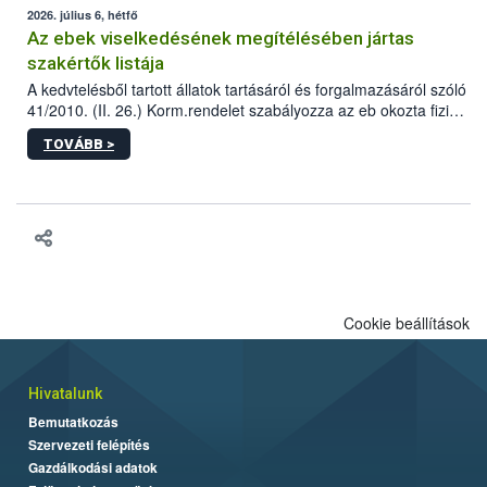
2026. július 6, hétfő
Az ebek viselkedésének megítélésében jártas
szakértők listája
A kedvtelésből tartott állatok tartásáról és forgalmazásáról szóló
41/2010. (II. 26.) Korm.rendelet szabályozza az eb okozta fizikai
sérülés, illetve ennek veszélye keletkezésekor felmerülő
TOVÁBB >
hatósági feladatokat, valamint a veszélyes eb tartását és annak
engedélyezését. Ezen eljárások során szükség esetén be kell
vonni az ebek viselkedésének megítélésében jártas szakértőt.
Cookie beállítások
Hivatalunk
Bemutatkozás
Szervezeti felépítés
Gazdálkodási adatok