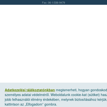
Fax: 06-1/336-9479
Adatkezelési tájékoztatónkban
megismerheti, hogyan gondosko
személyes adatai védelméről. Weboldalunk cookie-kat (sütiket) has
jobb felhasználói élmény érdekében, melynek biztosításához kérjük
kattintson az „Elfogadom” gombra.