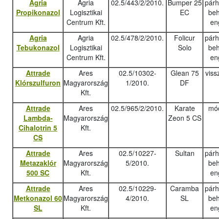
Agria
Agria
02.5/443/2/2010.
Bumper 25
pár
Propikonazol
Logisztikai
EC
beh
Centrum Kft.
en
Agria
Agria
02.5/478/2/2010.
Folicur
pár
Tebukonazo
l
Logisztikai
Solo
beh
Centrum Kft.
en
Attrade
Ares
02.5/10302-
Glean 75
viss
Klórszulfuron
Magyarország
1/2010.
DF
Kft.
Attrade
Ares
02.5/965/2/2010.
Karate
mód
Lambda-
Magyarország
Zeon 5 CS
Cihalotrin 5
Kft.
CS
Attrade
Ares
02.5/10227-
Sultan
pár
Metazaklór
Magyarország
5/2010.
beh
500 SC
Kft.
en
Attrade
Ares
02.5/10229-
Caramba
pár
Metkonazol 60
Magyarország
4/2010.
SL
beh
SL
Kft.
en