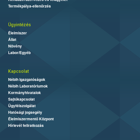
Termékpálya-ellenőrzés
Ügyintézés
Élelmiszer
Állat
Növény
Labor/Egyéb
Kapcsolat
Nébih Igazgatóságok
Nébih Laboratóriumok
Kormányhivatalok
Sajtókapcsolat
Ügyfélszolgálat
Hatósági jogsegély
Élelmiszermentő Központ
Hírlevél feliratkozás