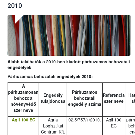
2010
Alább találhatók a 2010-ben kiadott párhuzamos behozatali
engedélyek
Párhuzamos behozatali engedélyek 2010:
A
párhuzamosan
Párhuzamos
Engedély
Referencia
Hat
behozott
behozatali
tulajdonosa
szer neve
t
növényvédő
engedély száma
szer neve
Agil 100 EC
Agria
02.5/757/1/2010.
Agil 100
pár
Logisztikai
EC
beh
Centrum Kft.
en