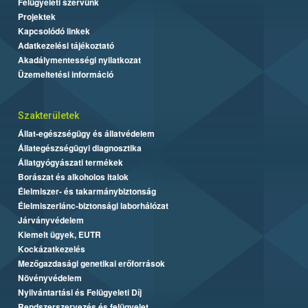
Felügyeleti szervünk
Projektek
Kapcsolódó linkek
Adatkezelési tájékoztató
Akadálymentességi nyilatkozat
Üzemeltetési információ
Szakterületek
Állat-egészségügy és állatvédelem
Állategészségügyi diagnosztika
Állatgyógyászati termékek
Borászat és alkoholos italok
Élelmiszer- és takarmánybiztonság
Élelmiszerlánc-biztonsági laborhálózat
Járványvédelem
Kiemelt ügyek, EUTR
Kockázatkezelés
Mezőgazdasági genetikai erőforrások
Növényvédelem
Nyilvántartási és Felügyeleti Díj
Rendszerszervezés és felügyelet