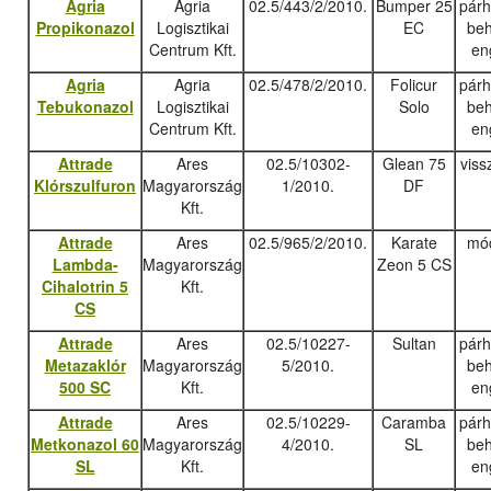
Agria
Agria
02.5/443/2/2010.
Bumper 25
pár
Propikonazol
Logisztikai
EC
beh
Centrum Kft.
en
Agria
Agria
02.5/478/2/2010.
Folicur
pár
Tebukonazo
l
Logisztikai
Solo
beh
Centrum Kft.
en
Attrade
Ares
02.5/10302-
Glean 75
viss
Klórszulfuron
Magyarország
1/2010.
DF
Kft.
Attrade
Ares
02.5/965/2/2010.
Karate
mód
Lambda-
Magyarország
Zeon 5 CS
Cihalotrin 5
Kft.
CS
Attrade
Ares
02.5/10227-
Sultan
pár
Metazaklór
Magyarország
5/2010.
beh
500 SC
Kft.
en
Attrade
Ares
02.5/10229-
Caramba
pár
Metkonazol 60
Magyarország
4/2010.
SL
beh
SL
Kft.
en