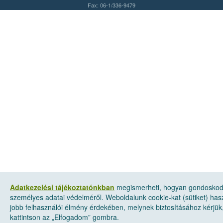
Fax: 06-1/336-9479
Adatkezelési tájékoztatónkban
megismerheti, hogyan gondosko
személyes adatai védelméről. Weboldalunk cookie-kat (sütiket) has
jobb felhasználói élmény érdekében, melynek biztosításához kérjük
kattintson az „Elfogadom” gombra.