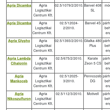
Agria Dicamba
Agria
02.5/1079/2/2010.
Banvel 408
mód
Logisztikai
SL
Centrum Kft.
Agria Dicamba
Agria
02.5/12024-
Banvel 4S
pár
Logisztikai
2/2010.
beh
Centrum Kft.
en
Agria Glypho
Agria
02.5/1393/2/2010.
Glialka 480
pár
Logisztikai
Plus
beh
Centrum Kft.
en
Agria Lambda
Agria
02.5/675/2/2010.
Karate
pár
Cihalotrin
Logisztikai
Zeon 5 CS
beh
Centrum Kft.
en
Agria
Agria
02.5/12025-
Penncozeb
pár
Mankoceb
Logisztikai
3/2010.
DG
beh
Centrum Kft.
en
Agria
Agria
02.5/112/3/2010.
Motivell
pár
Nikoszulfuron
Logisztikai
beh
Centrum Kft.
en