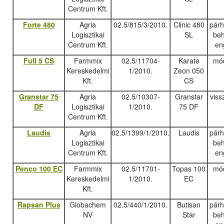
Centrum Kft.
Forte 480
Agria
02.5/815/3/2010.
Clinic 480
pár
Logisztikai
SL
beh
Centrum Kft.
en
Full 5 CS
Farmmix
02.5/11704-
Karate
mód
Kereskedelmi
1/2010.
Zeon 050
Kft.
CS
Granstar 75
Agria
02.5/10307-
Granstar
viss
DF
Logisztikai
1/2010.
75 DF
Centrum Kft.
Laudis
Agria
02.5/1399/1/2010.
Laudis
pár
Logisztikai
beh
Centrum Kft.
en
Penco 100 EC
Farmmix
02.5/11701-
Topas 100
mód
Kereskedelmi
1/2010.
EC
Kft.
Rapsan Plus
Globachem
02.5/440/1/2010.
Butisan
pár
NV
Star
beh