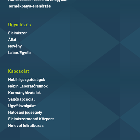
Termékpálya-ellenőrzés
Ügyintézés
Élelmiszer
Állat
Növény
Labor/Egyéb
Kapcsolat
Nébih Igazgatóságok
Nébih Laboratóriumok
Kormányhivatalok
Sajtókapcsolat
Ügyfélszolgálat
Hatósági jogsegély
Élelmiszermentő Központ
Hírlevél feliratkozás