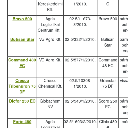
Kereskedelmi
1/2010.
G
Kft.
Bravo 500
Agria
02.5/11673-
Bravo 500
pár
Logisztikai
3/2010.
beh
Centrum Kft.
en
Butisan Star
VG Agro Kft.
02.5/332/1/2010.
Butisan
pár
Star
beh
en
Command 480
VG Agro Kft.
02.5/577/1/2010.
Command
pár
EC
48 EC
beh
en
Cresco
Cresco
02.5/10308-
Granstar
viss
Tribenuron 75
Chemical Kft.
1/2010.
75 DF
DF
Dicfor 250 EC
Globachem
02.5/543/1/2010.
Score 250
pár
NV
EC
beh
en
Forte 480
Agria
02.5/1603/2/2010.
Clinic 480
mód
Logisztikai
SL