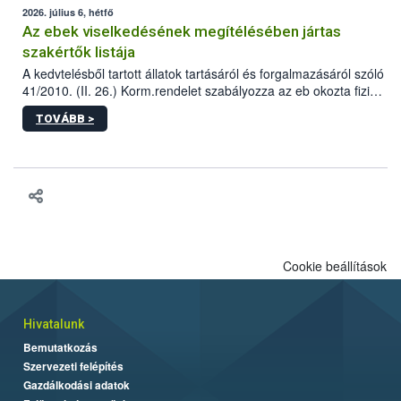
2026. július 6, hétfő
Az ebek viselkedésének megítélésében jártas
szakértők listája
A kedvtelésből tartott állatok tartásáról és forgalmazásáról szóló
41/2010. (II. 26.) Korm.rendelet szabályozza az eb okozta fizikai
sérülés, illetve ennek veszélye keletkezésekor felmerülő
TOVÁBB >
hatósági feladatokat, valamint a veszélyes eb tartását és annak
engedélyezését. Ezen eljárások során szükség esetén be kell
vonni az ebek viselkedésének megítélésében jártas szakértőt.
Cookie beállítások
Hivatalunk
Bemutatkozás
Szervezeti felépítés
Gazdálkodási adatok