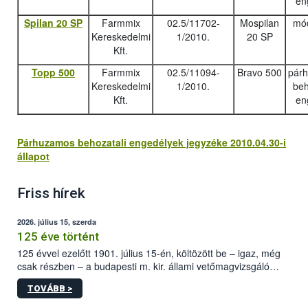
en
Spilan 20 SP
Farmmix
02.5/11702-
Mospilan
mód
Kereskedelmi
1/2010.
20 SP
Kft.
Topp 500
Farmmix
02.5/11094-
Bravo 500
pár
Kereskedelmi
1/2010.
beh
Kft.
en
Párhuzamos behozatali engedélyek jegyzéke 2010.04.30-i
állapot
Friss hírek
2026. július 15, szerda
125 éve történt
125 évvel ezelőtt 1901. július 15-én, költözött be – igaz, még
csak részben – a budapesti m. kir. állami vetőmagvizsgáló
állomás a Kis Rókus utca 15. szám alatti, Czigler Győző által
TOVÁBB >
tervezett új épületébe.