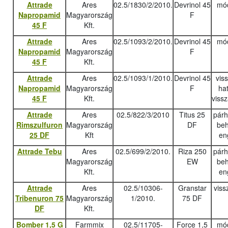
Attrade
Ares
02.5/1830/2/2010.
Devrinol 45
mód
Napropamid
Magyarország
F
45 F
Kft.
Attrade
Ares
02.5/1093/2/2010.
Devrinol 45
mód
Napropamid
Magyarország
F
45 F
Kft.
Attrade
Ares
02.5/1093/1/2010.
Devrinol 45
vis
Napropamid
Magyarország
F
ha
45 F
Kft.
viss
Attrade
Ares
02.5/822/3/2010
Titus 25
pár
Rimszulfuron
Magyarország
DF
beh
25 DF
Kft
en
Attrade Tebu
Ares
02.5/699/2/2010.
Riza 250
pár
Magyarország
EW
beh
Kft.
en
Attrade
Ares
02.5/10306-
Granstar
viss
Tribenuron 75
Magyarország
1/2010.
75 DF
DF
Kft.
Bomber 1,5 G
Farmmix
02.5/11705-
Force 1,5
mód