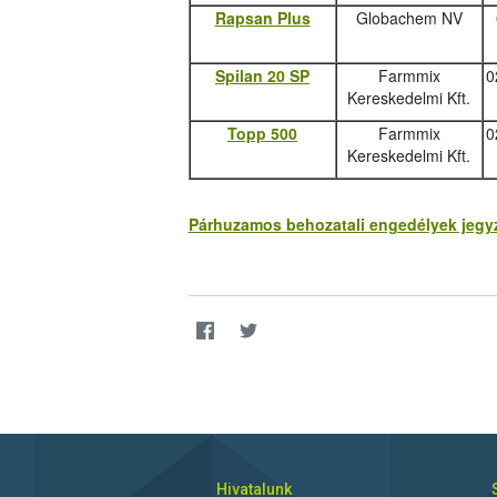
Rapsan Plus
Globachem NV
Spilan 20 SP
Farmmix
0
Kereskedelmi Kft.
Topp 500
Farmmix
0
Kereskedelmi Kft.
Párhuzamos behozatali engedélyek jegyzé
Hivatalunk