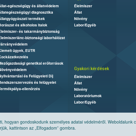
Állat-egészségügy és állatvédelem
Élelmiszer
Állategészségügyi diagnosztika
Állat
Állatgyógyászati termékek
Növény
Borászat és alkoholos italok
Labor/Egyéb
Élelmiszer- és takarmánybiztonság
Élelmiszerlánc-biztonsági laborhálózat
Járványvédelem
Kiemelt ügyek, EUTR
Kockázatkezelés
Mezőgazdasági genetikai erőforrások
Gyakori kérdések
Növényvédelem
Nyilvántartási és Felügyeleti Díj
Élelmiszer
Rendszerszervezés és felügyelet
Állat
Termékpálya-ellenőrzés
Növény
Laboratóriumok
Labor/Egyéb
, hogyan gondoskodunk személyes adatai védelméről. Weboldalunk cook
jük, kattintson az „Elfogadom” gombra.