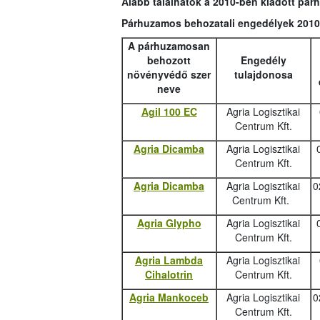
Alább találhatók a 2010-ben kiadott pá
Párhuzamos behozatali engedélyek 2010
A párhuzamosan
behozott
Engedély
növényvédő szer
tulajdonosa
neve
Agil 100 EC
Agria Logisztikai
Centrum Kft.
Agria Dicamba
Agria Logisztikai
Centrum Kft.
Agria Dicamba
Agria Logisztikai
0
Centrum Kft.
Agria Glypho
Agria Logisztikai
Centrum Kft.
Agria Lambda
Agria Logisztikai
Cihalotrin
Centrum Kft.
Agria Mankoceb
Agria Logisztikai
0
Centrum Kft.