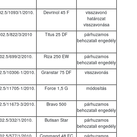
02.5/1093/1/2010.
Devrinol 45 F
visszavonó
határozat
visszavonása
02.5/822/3/2010
Titus 25 DF
párhuzamos
behozatali engedély
02.5/699/2/2010.
Riza 250 EW
párhuzamos
behozatali engedély
2.5/10306-1/2010.
Granstar 75 DF
visszavonás
2.5/11705-1/2010.
Force 1,5 G
módosítás
2.5/11673-3/2010.
Bravo 500
párhuzamos
behozatali engedély
02.5/332/1/2010.
Butisan Star
párhuzamos
behozatali engedély
02.5/577/1/2010.
Command 48 EC
párhuzamos