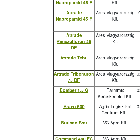
Napropamid 45 F
Kft.
Attrade
Ares Magyarország
Napropamid 45 F
Kft.
Attrade
Ares Magyarország
Rimszulfuron 25
Kft
DF
Attrade Tebu
Ares Magyarország
Kft.
Attrade Tribenuron
Ares Magyarország
0
75 DF
Kft.
Bomber 1,5 G
Farmmix
0
Kereskedelmi Kft.
Bravo 500
Agria Logisztikai
0
Centrum Kft.
Butisan Star
VG Agro Kft.
Command 480 EC
VG Agro Kft.