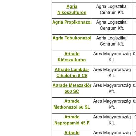
Agria
Agria Logisztikai
Nikoszulfuron
Centrum Kft.
Agria Propikonazol
Agria Logisztikai
Centrum Kft.
Agria Tebukonazo
l
Agria Logisztikai
Centrum Kft.
Attrade
Ares Magyarország
0
Klórszulfuron
Kft.
Attrade Lambda-
Ares Magyarország
Cihalotrin 5 CS
Kft.
Attrade Metazaklór
Ares Magyarország
0
500 SC
Kft.
Attrade
Ares Magyarország
0
Metkonazol 60 SL
Kft.
Attrade
Ares Magyarország
Napropamid 45 F
Kft.
Attrade
Ares Magyarország