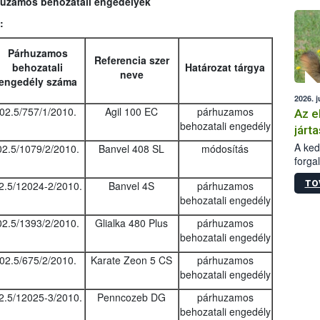
rhuzamos behozatali engedélyek
épüle
:
Párhuzamos
Referencia szer
behozatali
Határozat tárgya
neve
engedély száma
2026. j
02.5/757/1/2010.
Agil 100 EC
párhuzamos
Az e
behozatali engedély
járta
A kedv
02.5/1079/2/2010.
Banvel 408 SL
módosítás
forga
Korm.
TO
2.5/12024-2/2010.
Banvel 4S
párhuzamos
sérül
behozatali engedély
felme
veszé
02.5/1393/2/2010.
Glialka 480 Plus
párhuzamos
Ezen 
behozatali engedély
vonni
jártas
02.5/675/2/2010.
Karate Zeon 5 CS
párhuzamos
behozatali engedély
2.5/12025-3/2010.
Penncozeb DG
párhuzamos
behozatali engedély