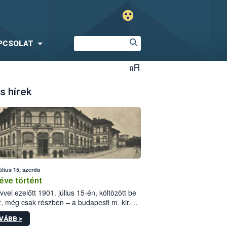
PCSOLAT
s hírek
úlius 15, szerda
éve történt
vvel ezelőtt 1901. július 15-én, költözött be
z, még csak részben – a budapesti m. kir.
i vetőmagvizsgáló állomás a Kis Rókus utca
VÁBB >
ám alatti, Czigler Győző által tervezett új