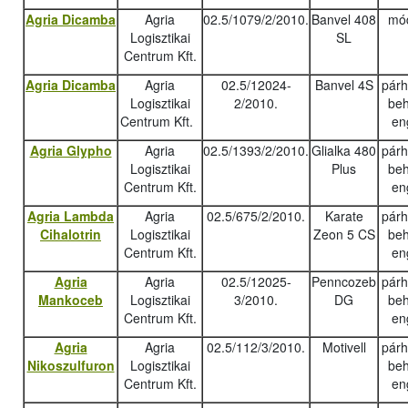
Agria Dicamba
Agria
02.5/1079/2/2010.
Banvel 408
mód
Logisztikai
SL
Centrum Kft.
Agria Dicamba
Agria
02.5/12024-
Banvel 4S
pár
Logisztikai
2/2010.
beh
Centrum Kft.
en
Agria Glypho
Agria
02.5/1393/2/2010.
Glialka 480
pár
Logisztikai
Plus
beh
Centrum Kft.
en
Agria Lambda
Agria
02.5/675/2/2010.
Karate
pár
Cihalotrin
Logisztikai
Zeon 5 CS
beh
Centrum Kft.
en
Agria
Agria
02.5/12025-
Penncozeb
pár
Mankoceb
Logisztikai
3/2010.
DG
beh
Centrum Kft.
en
Agria
Agria
02.5/112/3/2010.
Motivell
pár
Nikoszulfuron
Logisztikai
beh
Centrum Kft.
en