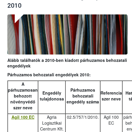
2010
Alább találhatók a 2010-ben kiadott párhuzamos behozatali
engedélyek
Párhuzamos behozatali engedélyek 2010:
A
párhuzamosan
Párhuzamos
Engedély
Referencia
Hat
behozott
behozatali
tulajdonosa
szer neve
t
növényvédő
engedély száma
szer neve
Agil 100 EC
Agria
02.5/757/1/2010.
Agil 100
pár
Logisztikai
EC
beh
Centrum Kft.
en