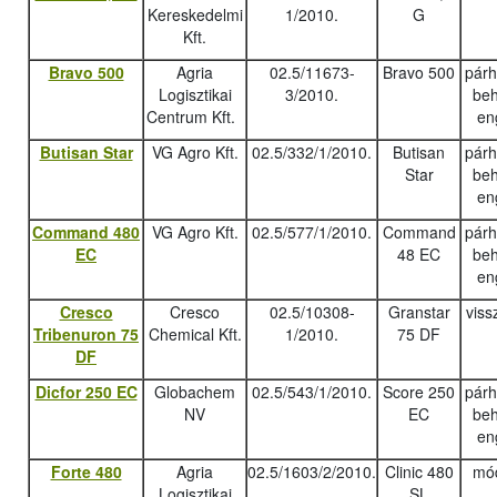
Kereskedelmi
1/2010.
G
Kft.
Bravo 500
Agria
02.5/11673-
Bravo 500
pár
Logisztikai
3/2010.
beh
Centrum Kft.
en
Butisan Star
VG Agro Kft.
02.5/332/1/2010.
Butisan
pár
Star
beh
en
Command 480
VG Agro Kft.
02.5/577/1/2010.
Command
pár
EC
48 EC
beh
en
Cresco
Cresco
02.5/10308-
Granstar
viss
Tribenuron 75
Chemical Kft.
1/2010.
75 DF
DF
Dicfor 250 EC
Globachem
02.5/543/1/2010.
Score 250
pár
NV
EC
beh
en
Forte 480
Agria
02.5/1603/2/2010.
Clinic 480
mód
Logisztikai
SL