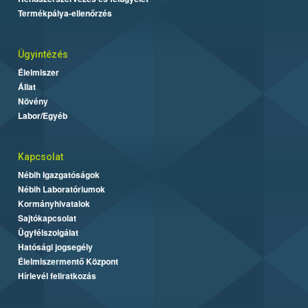
Termékpálya-ellenőrzés
Ügyintézés
Élelmiszer
Állat
Növény
Labor/Egyéb
Kapcsolat
Nébih Igazgatóságok
Nébih Laboratóriumok
Kormányhivatalok
Sajtókapcsolat
Ügyfélszolgálat
Hatósági jogsegély
Élelmiszermentő Központ
Hírlevél feliratkozás