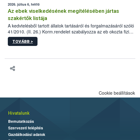
2026. július 6, hétfő
Az ebek viselkedésének megítélésében jártas
szakértők listája
A kedvtelésből tartott állatok tartásáról és forgalmazásáról szóló
41/2010. (II. 26.) Korm.rendelet szabályozza az eb okozta fizikai
sérülés, illetve ennek veszélye keletkezésekor felmerülő
TOVÁBB >
hatósági feladatokat, valamint a veszélyes eb tartását és annak
engedélyezését. Ezen eljárások során szükség esetén be kell
vonni az ebek viselkedésének megítélésében jártas szakértőt.
Cookie beállítások
Hivatalunk
Bemutatkozás
Szervezeti felépítés
Gazdálkodási adatok