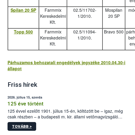
en
Spilan 20 SP
Farmmix
02.5/11702-
Mospilan
mód
Kereskedelmi
1/2010.
20 SP
Kft.
Topp 500
Farmmix
02.5/11094-
Bravo 500
pár
Kereskedelmi
1/2010.
beh
Kft.
en
Párhuzamos behozatali engedélyek jegyzéke 2010.04.30-i
állapot
Friss hírek
2026. július 15, szerda
125 éve történt
125 évvel ezelőtt 1901. július 15-én, költözött be – igaz, még
csak részben – a budapesti m. kir. állami vetőmagvizsgáló
állomás a Kis Rókus utca 15. szám alatti, Czigler Győző által
TOVÁBB >
tervezett új épületébe.