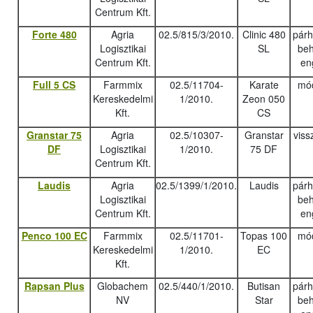
Centrum Kft.
Forte 480
Agria
02.5/815/3/2010.
Clinic 480
pár
Logisztikai
SL
beh
Centrum Kft.
en
Full 5 CS
Farmmix
02.5/11704-
Karate
mód
Kereskedelmi
1/2010.
Zeon 050
Kft.
CS
Granstar 75
Agria
02.5/10307-
Granstar
viss
DF
Logisztikai
1/2010.
75 DF
Centrum Kft.
Laudis
Agria
02.5/1399/1/2010.
Laudis
pár
Logisztikai
beh
Centrum Kft.
en
Penco 100 EC
Farmmix
02.5/11701-
Topas 100
mód
Kereskedelmi
1/2010.
EC
Kft.
Rapsan Plus
Globachem
02.5/440/1/2010.
Butisan
pár
NV
Star
beh