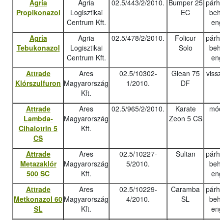
Agria
Agria
02.5/443/2/2010.
Bumper 25
pár
Propikonazol
Logisztikai
EC
beh
Centrum Kft.
en
Agria
Agria
02.5/478/2/2010.
Folicur
pár
Tebukonazo
l
Logisztikai
Solo
beh
Centrum Kft.
en
Attrade
Ares
02.5/10302-
Glean 75
viss
Klórszulfuron
Magyarország
1/2010.
DF
Kft.
Attrade
Ares
02.5/965/2/2010.
Karate
mód
Lambda-
Magyarország
Zeon 5 CS
Cihalotrin 5
Kft.
CS
Attrade
Ares
02.5/10227-
Sultan
pár
Metazaklór
Magyarország
5/2010.
beh
500 SC
Kft.
en
Attrade
Ares
02.5/10229-
Caramba
pár
Metkonazol 60
Magyarország
4/2010.
SL
beh
SL
Kft.
en