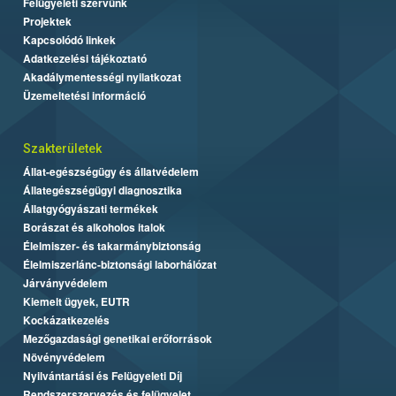
Felügyeleti szervünk
Projektek
Kapcsolódó linkek
Adatkezelési tájékoztató
Akadálymentességi nyilatkozat
Üzemeltetési információ
Szakterületek
Állat-egészségügy és állatvédelem
Állategészségügyi diagnosztika
Állatgyógyászati termékek
Borászat és alkoholos italok
Élelmiszer- és takarmánybiztonság
Élelmiszerlánc-biztonsági laborhálózat
Járványvédelem
Kiemelt ügyek, EUTR
Kockázatkezelés
Mezőgazdasági genetikai erőforrások
Növényvédelem
Nyilvántartási és Felügyeleti Díj
Rendszerszervezés és felügyelet