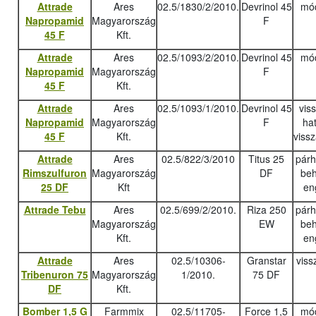
Attrade
Ares
02.5/1830/2/2010.
Devrinol 45
mód
Napropamid
Magyarország
F
45 F
Kft.
Attrade
Ares
02.5/1093/2/2010.
Devrinol 45
mód
Napropamid
Magyarország
F
45 F
Kft.
Attrade
Ares
02.5/1093/1/2010.
Devrinol 45
vis
Napropamid
Magyarország
F
ha
45 F
Kft.
viss
Attrade
Ares
02.5/822/3/2010
Titus 25
pár
Rimszulfuron
Magyarország
DF
beh
25 DF
Kft
en
Attrade Tebu
Ares
02.5/699/2/2010.
Riza 250
pár
Magyarország
EW
beh
Kft.
en
Attrade
Ares
02.5/10306-
Granstar
viss
Tribenuron 75
Magyarország
1/2010.
75 DF
DF
Kft.
Bomber 1,5 G
Farmmix
02.5/11705-
Force 1,5
mód