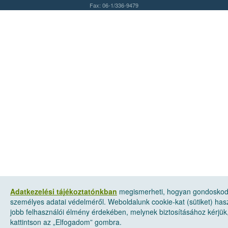
Fax: 06-1/336-9479
Adatkezelési tájékoztatónkban
megismerheti, hogyan gondosko
személyes adatai védelméről. Weboldalunk cookie-kat (sütiket) has
jobb felhasználói élmény érdekében, melynek biztosításához kérjük
kattintson az „Elfogadom” gombra.