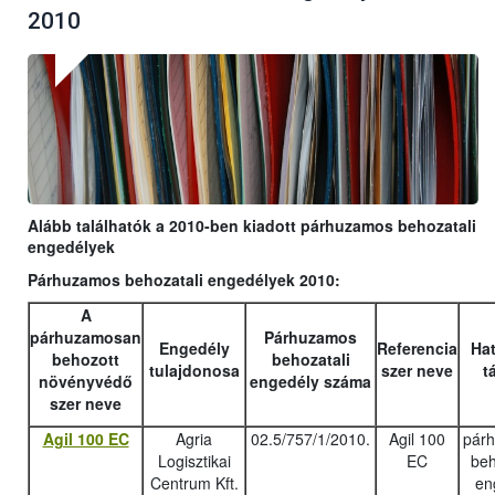
2010
Alább találhatók a 2010-ben kiadott párhuzamos behozatali
engedélyek
Párhuzamos behozatali engedélyek 2010:
A
párhuzamosan
Párhuzamos
Engedély
Referencia
Hat
behozott
behozatali
tulajdonosa
szer neve
t
növényvédő
engedély száma
szer neve
Agil 100 EC
Agria
02.5/757/1/2010.
Agil 100
pár
Logisztikai
EC
beh
Centrum Kft.
en