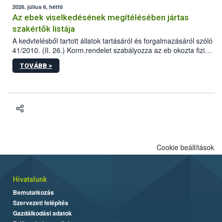
2026. július 6, hétfő
Az ebek viselkedésének megítélésében jártas
szakértők listája
A kedvtelésből tartott állatok tartásáról és forgalmazásáról szóló
41/2010. (II. 26.) Korm.rendelet szabályozza az eb okozta fizikai
sérülés, illetve ennek veszélye keletkezésekor felmerülő
TOVÁBB >
hatósági feladatokat, valamint a veszélyes eb tartását és annak
engedélyezését. Ezen eljárások során szükség esetén be kell
vonni az ebek viselkedésének megítélésében jártas szakértőt.
Cookie beállítások
Hivatalunk
Bemutatkozás
Szervezeti felépítés
Gazdálkodási adatok