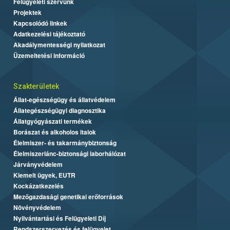
Felügyeleti szervünk
Projektek
Kapcsolódó linkek
Adatkezelési tájékoztató
Akadálymentességi nyilatkozat
Üzemeltetési információ
Szakterületek
Állat-egészségügy és állatvédelem
Állategészségügyi diagnosztika
Állatgyógyászati termékek
Borászat és alkoholos italok
Élelmiszer- és takarmánybiztonság
Élelmiszerlánc-biztonsági laborhálózat
Járványvédelem
Kiemelt ügyek, EUTR
Kockázatkezelés
Mezőgazdasági genetikai erőforrások
Növényvédelem
Nyilvántartási és Felügyeleti Díj
Rendszerszervezés és felügyelet