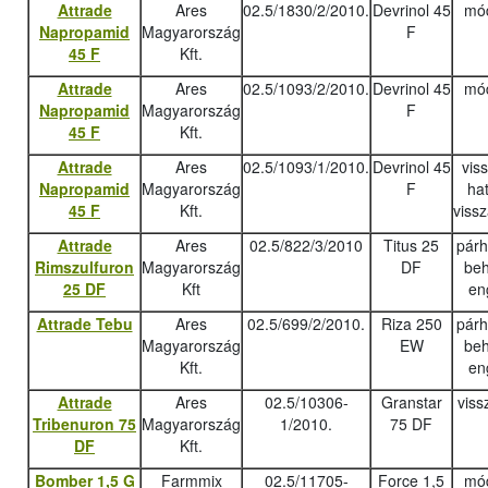
Attrade
Ares
02.5/1830/2/2010.
Devrinol 45
mód
Napropamid
Magyarország
F
45 F
Kft.
Attrade
Ares
02.5/1093/2/2010.
Devrinol 45
mód
Napropamid
Magyarország
F
45 F
Kft.
Attrade
Ares
02.5/1093/1/2010.
Devrinol 45
vis
Napropamid
Magyarország
F
ha
45 F
Kft.
viss
Attrade
Ares
02.5/822/3/2010
Titus 25
pár
Rimszulfuron
Magyarország
DF
beh
25 DF
Kft
en
Attrade Tebu
Ares
02.5/699/2/2010.
Riza 250
pár
Magyarország
EW
beh
Kft.
en
Attrade
Ares
02.5/10306-
Granstar
viss
Tribenuron 75
Magyarország
1/2010.
75 DF
DF
Kft.
Bomber 1,5 G
Farmmix
02.5/11705-
Force 1,5
mód