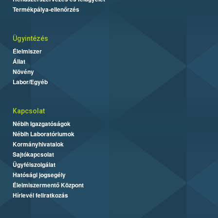
Termékpálya-ellenőrzés
Ügyintézés
Élelmiszer
Állat
Növény
Labor/Egyéb
Kapcsolat
Nébih Igazgatóságok
Nébih Laboratóriumok
Kormányhivatalok
Sajtókapcsolat
Ügyfélszolgálat
Hatósági jogsegély
Élelmiszermentő Központ
Hírlevél feliratkozás