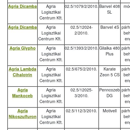
Agria Dicamba
Agria
02.5/1079/2/2010.
Banvel 408
mód
Logisztikai
SL
Centrum Kft.
Agria Dicamba
Agria
02.5/12024-
Banvel 4S
pár
Logisztikai
2/2010.
beh
Centrum Kft.
en
Agria Glypho
Agria
02.5/1393/2/2010.
Glialka 480
pár
Logisztikai
Plus
beh
Centrum Kft.
en
Agria Lambda
Agria
02.5/675/2/2010.
Karate
pár
Cihalotrin
Logisztikai
Zeon 5 CS
beh
Centrum Kft.
en
Agria
Agria
02.5/12025-
Penncozeb
pár
Mankoceb
Logisztikai
3/2010.
DG
beh
Centrum Kft.
en
Agria
Agria
02.5/112/3/2010.
Motivell
pár
Nikoszulfuron
Logisztikai
beh
Centrum Kft.
en