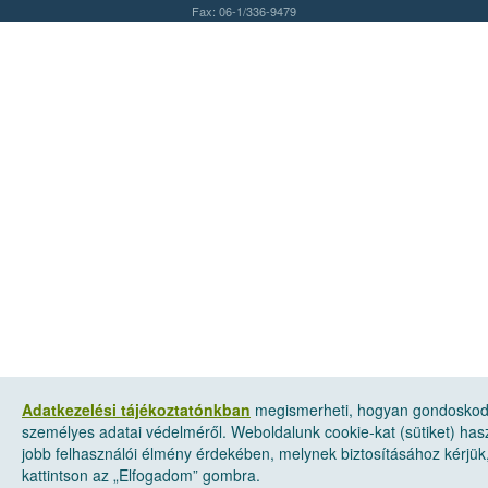
Fax: 06-1/336-9479
Adatkezelési tájékoztatónkban
megismerheti, hogyan gondosko
személyes adatai védelméről. Weboldalunk cookie-kat (sütiket) has
jobb felhasználói élmény érdekében, melynek biztosításához kérjük
kattintson az „Elfogadom” gombra.