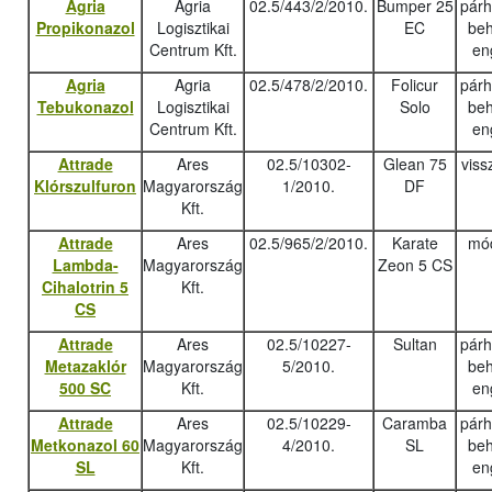
Agria
Agria
02.5/443/2/2010.
Bumper 25
pár
Propikonazol
Logisztikai
EC
beh
Centrum Kft.
en
Agria
Agria
02.5/478/2/2010.
Folicur
pár
Tebukonazo
l
Logisztikai
Solo
beh
Centrum Kft.
en
Attrade
Ares
02.5/10302-
Glean 75
viss
Klórszulfuron
Magyarország
1/2010.
DF
Kft.
Attrade
Ares
02.5/965/2/2010.
Karate
mód
Lambda-
Magyarország
Zeon 5 CS
Cihalotrin 5
Kft.
CS
Attrade
Ares
02.5/10227-
Sultan
pár
Metazaklór
Magyarország
5/2010.
beh
500 SC
Kft.
en
Attrade
Ares
02.5/10229-
Caramba
pár
Metkonazol 60
Magyarország
4/2010.
SL
beh
SL
Kft.
en