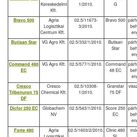
Kereskedelmi
1/2010.
G
Kft.
Bravo 500
Agria
02.5/11673-
Bravo 500
pár
Logisztikai
3/2010.
beh
Centrum Kft.
en
Butisan Star
VG Agro Kft.
02.5/332/1/2010.
Butisan
pár
Star
beh
en
Command 480
VG Agro Kft.
02.5/577/1/2010.
Command
pár
EC
48 EC
beh
en
Cresco
Cresco
02.5/10308-
Granstar
viss
Tribenuron 75
Chemical Kft.
1/2010.
75 DF
DF
Dicfor 250 EC
Globachem
02.5/543/1/2010.
Score 250
pár
NV
EC
beh
en
Forte 480
Agria
02.5/1603/2/2010.
Clinic 480
mód
Logisztikai
SL