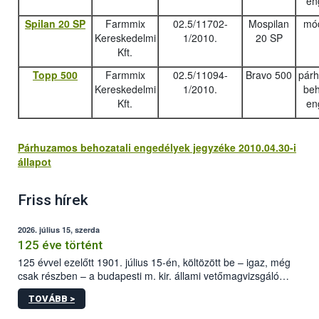
en
Spilan 20 SP
Farmmix
02.5/11702-
Mospilan
mód
Kereskedelmi
1/2010.
20 SP
Kft.
Topp 500
Farmmix
02.5/11094-
Bravo 500
pár
Kereskedelmi
1/2010.
beh
Kft.
en
Párhuzamos behozatali engedélyek jegyzéke 2010.04.30-i
állapot
Friss hírek
2026. július 15, szerda
125 éve történt
125 évvel ezelőtt 1901. július 15-én, költözött be – igaz, még
csak részben – a budapesti m. kir. állami vetőmagvizsgáló
állomás a Kis Rókus utca 15. szám alatti, Czigler Győző által
TOVÁBB >
tervezett új épületébe.