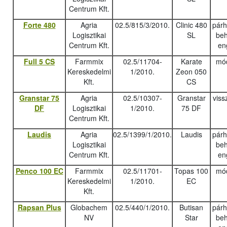
Centrum Kft.
Forte 480
Agria
02.5/815/3/2010.
Clinic 480
pár
Logisztikai
SL
beh
Centrum Kft.
en
Full 5 CS
Farmmix
02.5/11704-
Karate
mód
Kereskedelmi
1/2010.
Zeon 050
Kft.
CS
Granstar 75
Agria
02.5/10307-
Granstar
viss
DF
Logisztikai
1/2010.
75 DF
Centrum Kft.
Laudis
Agria
02.5/1399/1/2010.
Laudis
pár
Logisztikai
beh
Centrum Kft.
en
Penco 100 EC
Farmmix
02.5/11701-
Topas 100
mód
Kereskedelmi
1/2010.
EC
Kft.
Rapsan Plus
Globachem
02.5/440/1/2010.
Butisan
pár
NV
Star
beh