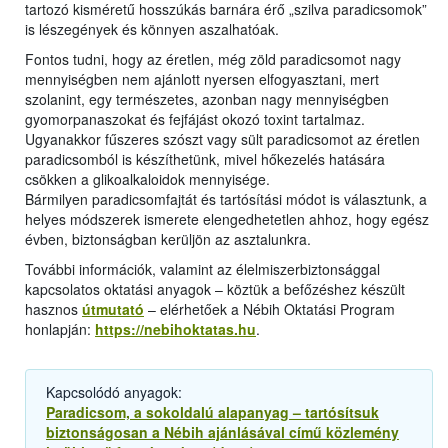
tartozó kisméretű hosszúkás barnára érő „szilva paradicsomok”
is lészegények és könnyen aszalhatóak.
Fontos tudni, hogy az éretlen, még zöld paradicsomot nagy
mennyiségben nem ajánlott nyersen elfogyasztani, mert
szolanint, egy természetes, azonban nagy mennyiségben
gyomorpanaszokat és fejfájást okozó toxint tartalmaz.
Ugyanakkor fűszeres szószt vagy sült paradicsomot az éretlen
paradicsomból is készíthetünk, mivel hőkezelés hatására
csökken a glikoalkaloidok mennyisége.
Bármilyen paradicsomfajtát és tartósítási módot is választunk, a
helyes módszerek ismerete elengedhetetlen ahhoz, hogy egész
évben, biztonságban kerüljön az asztalunkra.
További információk, valamint az élelmiszerbiztonsággal
kapcsolatos oktatási anyagok – köztük a befőzéshez készült
hasznos
útmutató
– elérhetőek a Nébih Oktatási Program
honlapján:
https://nebihoktatas.hu
.
Kapcsolódó anyagok:
Paradicsom, a sokoldalú alapanyag – tartósítsuk
biztonságosan a Nébih ajánlásával című közlemény