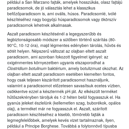
például a San Marzano fajták, amelyek hosszúkás, olasz fajtájú
paradicsomok, de jó választás lehet a klasszikus
befőzőparadicsom is, ami ovális, húsos. Paradicsomlé, ivólé
készítéséhez nagy bogyójú húsparadicsomok vagy ökörszív
paradicsomok lehetnek alkalmasak.
Aszalt paradicsom készítésénél a legegyszerűbb és
legbiztonságosabb módszer a sütőben történő szárítás (80-
90°C, 10-12 óra), majd légmentes edényben tárolás, hűvös és
sötét helyen. Népszerű változat az olajban eltett aszalt
paradicsom, ami azonban fokozott figyelmet igényel: az
oxigénmentes környezetben ugyanis elszaporodhat a
Clostridium botulinum
baktérium, amely botulizmust okozhat. Az
olajban eltett aszalt paradicsom esetében kiemelten fontos,
hogy csak teljesen kiszárított paradicsomot használjunk,
valamint a paradicsomot előzetesen savasítsuk ecetes vízben,
csökkentve ezzel a késztermék pH-ját. Az elkészült terméket
hűtőszekrényben tároljuk és 1-2 héten belül fogyasszuk el. Ha
gyanús jeleket észlelünk (kellemetlen szag, buborékok, opálos
olaj), a terméket már ne fogyasszuk el. Aszalt, szárított
paradicsom készítéséhez a kisebb, tömörebb fajták a
legmegfelelőbbek, amelyek kevés vizet tartalmaznak, ilyen,
például a Principe Borghese. Továbbá a folytonnövő típusba