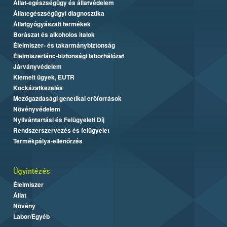
Állat-egészségügy és állatvédelem
Állategészségügyi diagnosztika
Állatgyógyászati termékek
Borászat és alkoholos italok
Élelmiszer- és takarmánybiztonság
Élelmiszerlánc-biztonsági laborhálózat
Járványvédelem
Kiemelt ügyek, EUTR
Kockázatkezelés
Mezőgazdasági genetikai erőforrások
Növényvédelem
Nyilvántartási és Felügyeleti Díj
Rendszerszervezés és felügyelet
Termékpálya-ellenőrzés
Ügyintézés
Élelmiszer
Állat
Növény
Labor/Egyéb