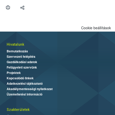
védekezésre. Az Oroganic készítmény kis kiszerelésben kiskerti
felhasználók számára is elérhető és ökológiai termesztésben is
engedélyezett.
Cookie beállítások
Hivatalunk
Bemutatkozás
Szervezeti felépítés
Gazdálkodási adatok
Felügyeleti szervünk
Projektek
Kapcsolódó linkek
Adatkezelési tájékoztató
Akadálymentességi nyilatkozat
Üzemeltetési információ
Szakterületek