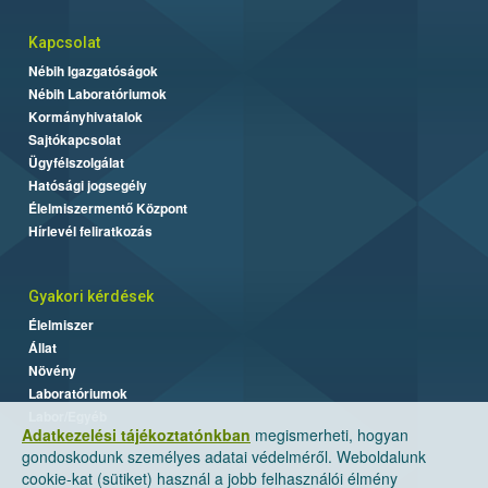
Kapcsolat
Nébih Igazgatóságok
Nébih Laboratóriumok
Kormányhivatalok
Sajtókapcsolat
Ügyfélszolgálat
Hatósági jogsegély
Élelmiszermentő Központ
Hírlevél feliratkozás
Gyakori kérdések
Élelmiszer
Állat
Növény
Laboratóriumok
Labor/Egyéb
Adatkezelési tájékoztatónkban
megismerheti, hogyan
gondoskodunk személyes adatai védelméről. Weboldalunk
cookie-kat (sütiket) használ a jobb felhasználói élmény