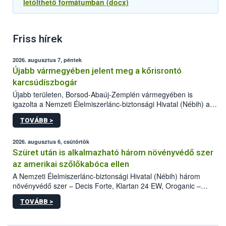
letölthető formátumban (docx)
Friss hírek
2026. augusztus 7, péntek
Újabb vármegyében jelent meg a kőrisrontó
karcsúdíszbogár
Újabb területen, Borsod-Abaúj-Zemplén vármegyében is
igazolta a Nemzeti Élelmiszerlánc-biztonsági Hivatal (Nébih) a
kőrisrontó karcsúdíszbogár (Agrilus planipennis) jelenlétét. A
TOVÁBB >
kártevőt nem csak színcsapdában találták meg, de már fertőzött
fában is azonosították. A növényvédelmi szakemberek folytatják
az intenzív felderítést, emellett az intézkedéseket a szlovák
2026. augusztus 6, csütörtök
hatósággal is összehangolják a terjedés megállítása érdekében.
Szüret után is alkalmazható három növényvédő szer
az amerikai szőlőkabóca ellen
A Nemzeti Élelmiszerlánc-biztonsági Hivatal (Nébih) három
növényvédő szer – Decis Forte, Klartan 24 EW, Oroganic –
engedélyokiratát módosította, így azok a szüretet követően,
TOVÁBB >
egészen a vesszőérettség (BBCH 91) stádiumáig
felhasználhatóak a szőlőben. A kiterjesztések célja, hogy a korai
érésű szőlőkben is legyen lehetőség a károsító elleni további