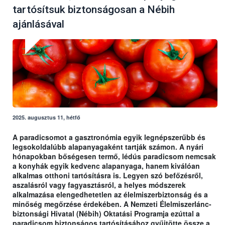
tartósítsuk biztonságosan a Nébih
ajánlásával
2025. augusztus 11, hétfő
A paradicsomot a gasztronómia egyik legnépszerűbb és
legsokoldalúbb alapanyagaként tartják számon. A nyári
hónapokban bőségesen termő, lédús paradicsom nemcsak
a konyhák egyik kedvenc alapanyaga, hanem kiválóan
alkalmas otthoni tartósításra is. Legyen szó befőzésről,
aszalásról vagy fagyasztásról, a helyes módszerek
alkalmazása elengedhetetlen az élelmiszerbiztonság és a
minőség megőrzése érdekében. A Nemzeti Élelmiszerlánc-
biztonsági Hivatal (Nébih) Oktatási Programja ezúttal a
paradicsom biztonságos tartósításához gyűjtötte össze a