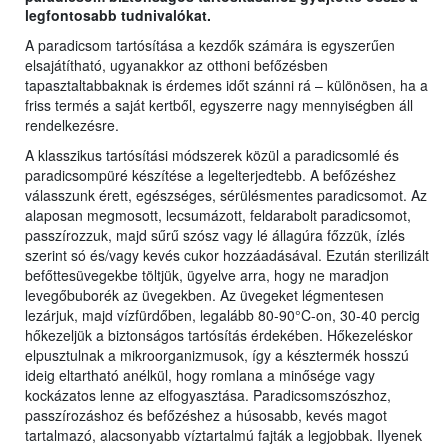
legfontosabb tudnivalókat.
A paradicsom tartósítása a kezdők számára is egyszerűen
elsajátítható, ugyanakkor az otthoni befőzésben
tapasztaltabbaknak is érdemes időt szánni rá – különösen, ha a
friss termés a saját kertből, egyszerre nagy mennyiségben áll
rendelkezésre.
A klasszikus tartósítási módszerek közül a paradicsomlé és
paradicsompüré készítése a legelterjedtebb. A befőzéshez
válasszunk érett, egészséges, sérülésmentes paradicsomot. Az
alaposan megmosott, lecsumázott, feldarabolt paradicsomot,
passzírozzuk, majd sűrű szósz vagy lé állagúra főzzük, ízlés
szerint só és/vagy kevés cukor hozzáadásával. Ezután sterilizált
befőttesüvegekbe töltjük, ügyelve arra, hogy ne maradjon
levegőbuborék az üvegekben. Az üvegeket légmentesen
lezárjuk, majd vízfürdőben, legalább 80-90°C-on, 30-40 percig
hőkezeljük a biztonságos tartósítás érdekében. Hőkezeléskor
elpusztulnak a mikroorganizmusok, így a késztermék hosszú
ideig eltartható anélkül, hogy romlana a minősége vagy
kockázatos lenne az elfogyasztása. Paradicsomszószhoz,
passzírozáshoz és befőzéshez a húsosabb, kevés magot
tartalmazó, alacsonyabb víztartalmú fajták a legjobbak. Ilyenek