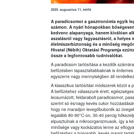
2025. augusztus 11, hétfő
A paradicsomot a gasztronómia egyik le
számon. A nyári hónapokban bőségesen
kedvenc alapanyaga, hanem kiválóan alka
aszalásról vagy fagyasztásról, a helyes
élelmiszerbiztonság és a minőség megőr
Hivatal (Nébih) Oktatási Programja ezútt
össze a legfontosabb tudnivalókat.
A paradicsom tartósítása a kezdők számára 
befőzésben tapasztaltabbaknak is érdemes id
egyszerre nagy mennyiségben áll rendelkez
A klasszikus tartósítási módszerek közül a 
A befőzéshez válasszunk érett, egészsége
lecsumázott, feldarabolt paradicsomot, pass
szerint só és/vagy kevés cukor hozzáadásával
hogy ne maradjon levegőbuborék az üvegek
legalább 80-90°C-on, 30-40 percig hőkezelj
elpusztulnak a mikroorganizmusok, így a ké
minősége vagy kockázatos lenne az elfogy
befőzéshez a húsosabb, kevés magot tartalm