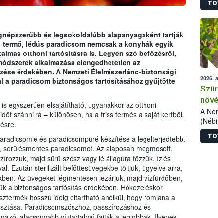
TO
kőris
jelen
talál
azono
gnépszerűbb és legsokoldalúbb alapanyagaként tartják
folyta
 termő, lédús paradicsom nemcsak a konyhák egyik
intéz
lmas otthoni tartósításra is. Legyen szó befőzésről,
össze
 módszerek alkalmazása elengedhetetlen az
érdek
zése érdekében. A Nemzeti Élelmiszerlánc-biztonsági
2026. 
al a paradicsom biztonságos tartósításához gyűjtötte
Szür
növé
is egyszerűen elsajátítható, ugyanakkor az otthoni
szől
A Nem
őt szánni rá – különösen, ha a friss termés a saját kertből,
(Nébi
ésre.
Klart
TO
paradicsomlé és paradicsompüré készítése a legelterjedtebb.
módos
egész
s, sérülésmentes paradicsomot. Az alaposan megmosott,
felha
zírozzuk, majd sűrű szósz vagy lé állagúra főzzük, ízlés
célja
. Ezután sterilizált befőttesüvegekbe töltjük, ügyelve arra,
lehet
ben. Az üvegeket légmentesen lezárjuk, majd vízfürdőben,
Az Or
ük a biztonságos tartósítás érdekében. Hőkezeléskor
felha
sztermék hosszú ideig eltartható anélkül, hogy romlana a
terme
asztása. Paradicsomszószhoz, passzírozáshoz és
azó, alacsonyabb víztartalmú fajták a legjobbak. Ilyenek