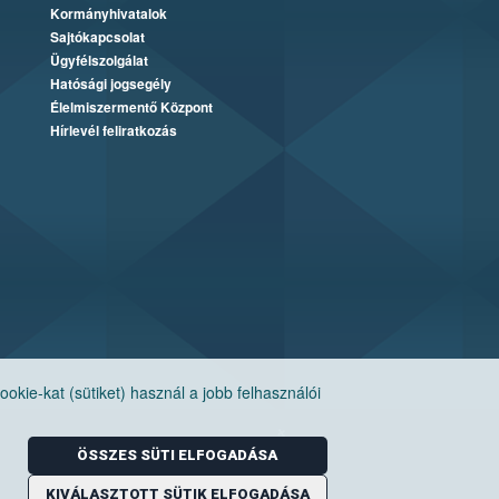
Kormányhivatalok
Sajtókapcsolat
Ügyfélszolgálat
Hatósági jogsegély
Élelmiszermentő Központ
Hírlevél feliratkozás
ie-kat (sütiket) használ a jobb felhasználói
ÖSSZES SÜTI ELFOGADÁSA
KIVÁLASZTOTT SÜTIK ELFOGADÁSA