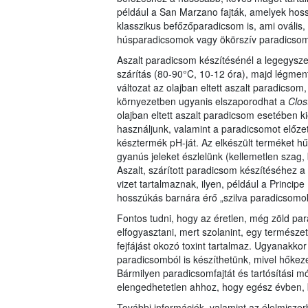
például a San Marzano fajták, amelyek hossz
klasszikus befőzőparadicsom is, ami ovális
húsparadicsomok vagy ökörszív paradicsom
Aszalt paradicsom készítésénél a legegysz
szárítás (80-90°C, 10-12 óra), majd légmen
változat az olajban eltett aszalt paradicso
környezetben ugyanis elszaporodhat a
Clos
olajban eltett aszalt paradicsom esetében ki
használjunk, valamint a paradicsomot előze
késztermék pH-ját. Az elkészült terméket hű
gyanús jeleket észlelünk (kellemetlen szag,
Aszalt, szárított paradicsom készítéséhez 
vizet tartalmaznak, ilyen, például a Princi
hosszúkás barnára érő „szilva paradicsomo
Fontos tudni, hogy az éretlen, még zöld p
elfogyasztani, mert szolanint, egy termé
fejfájást okozó toxint tartalmaz. Ugyanakko
paradicsomból is készíthetünk, mivel hőkez
Bármilyen paradicsomfajtát és tartósítási m
elengedhetetlen ahhoz, hogy egész évben, b
További információk, valamint az élelmiszer