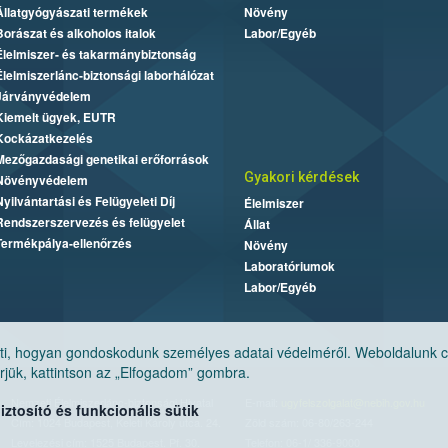
Állatgyógyászati termékek
Növény
Borászat és alkoholos italok
Labor/Egyéb
Élelmiszer- és takarmánybiztonság
Élelmiszerlánc-biztonsági laborhálózat
Járványvédelem
Kiemelt ügyek, EUTR
Kockázatkezelés
Mezőgazdasági genetikai erőforrások
Gyakori kérdések
Növényvédelem
Nyilvántartási és Felügyeleti Díj
Élelmiszer
Rendszerszervezés és felügyelet
Állat
Termékpálya-ellenőrzés
Növény
Laboratóriumok
Labor/Egyéb
, hogyan gondoskodunk személyes adatai védelméről. Weboldalunk cook
jük, kattintson az „Elfogadom” gombra.
Nemzeti Élelmiszerlánc-biztonsági Hivatal
E-mail:
ugyfelszolgalat@nebih.gov.hu
tosító és funkcionális sütik
Cím: 1024 Budapest, Keleti Károly utca. 24.
Zöld szám: 06-80/263-244
Levelezési cím: 1525 Budapest. Pf. 30.
Telefon: 06-1/ 336-9000