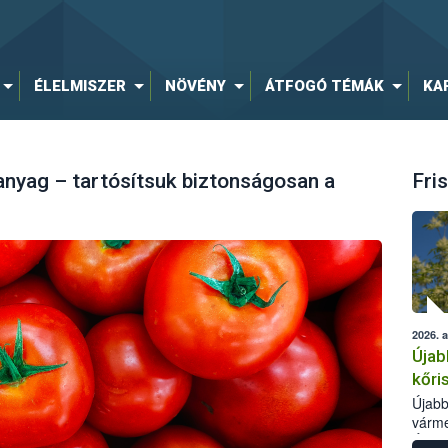
ÉLELMISZER
NÖVÉNY
ÁTFOGÓ TÉMÁK
KA
anyag – tartósítsuk biztonságosan a
Fris
2026. 
Újab
kőri
Újabb
várme
Élelm