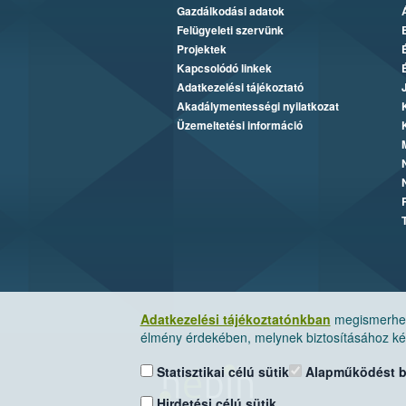
Gazdálkodási adatok
Felügyeleti szervünk
Projektek
Kapcsolódó linkek
Adatkezelési tájékoztató
Akadálymentességi nyilatkozat
Üzemeltetési információ
Adatkezelési tájékoztatónkban
megismerheti
élmény érdekében, melynek biztosításához kér
Statisztikai célú sütik
Alapműködést biz
Hirdetési célú sütik