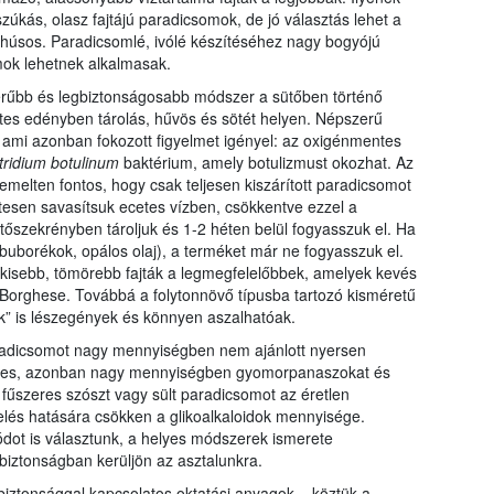
úkás, olasz fajtájú paradicsomok, de jó választás lehet a
, húsos. Paradicsomlé, ivólé készítéséhez nagy bogyójú
ok lehetnek alkalmasak.
erűbb és legbiztonságosabb módszer a sütőben történő
tes edényben tárolás, hűvös és sötét helyen. Népszerű
m, ami azonban fokozott figyelmet igényel: az oxigénmentes
tridium botulinum
baktérium, amely botulizmust okozhat. Az
emelten fontos, hogy csak teljesen kiszárított paradicsomot
tesen savasítsuk ecetes vízben, csökkentve ezzel a
tőszekrényben tároljuk és 1-2 héten belül fogyasszuk el. Ha
 buborékok, opálos olaj), a terméket már ne fogyasszuk el.
a kisebb, tömörebb fajták a legmegfelelőbbek, amelyek kevés
pe Borghese. Továbbá a folytonnövő típusba tartozó kisméretű
k” is lészegények és könnyen aszalhatóak.
aradicsomot nagy mennyiségben nem ajánlott nyersen
szetes, azonban nagy mennyiségben gyomorpanaszokat és
r fűszeres szószt vagy sült paradicsomot az éretlen
elés hatására csökken a glikoalkaloidok mennyisége.
ódot is választunk, a helyes módszerek ismerete
iztonságban kerüljön az asztalunkra.
biztonsággal kapcsolatos oktatási anyagok – köztük a