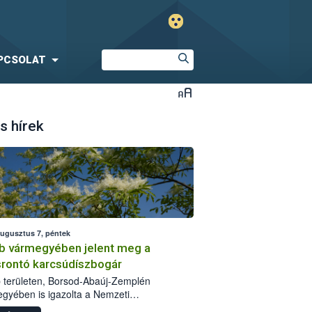
PCSOLAT
s hírek
augusztus 7, péntek
b vármegyében jelent meg a
srontó karcsúdíszbogár
 területen, Borsod-Abaúj-Zemplén
gyében is igazolta a Nemzeti
iszerlánc-biztonsági Hivatal (Nébih) a