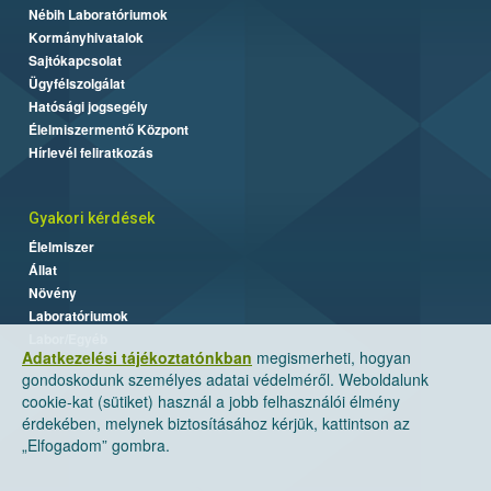
Nébih Laboratóriumok
Kormányhivatalok
Sajtókapcsolat
Ügyfélszolgálat
Hatósági jogsegély
Élelmiszermentő Központ
Hírlevél feliratkozás
Gyakori kérdések
Élelmiszer
Állat
Növény
Laboratóriumok
Labor/Egyéb
Adatkezelési tájékoztatónkban
megismerheti, hogyan
gondoskodunk személyes adatai védelméről. Weboldalunk
cookie-kat (sütiket) használ a jobb felhasználói élmény
érdekében, melynek biztosításához kérjük, kattintson az
„Elfogadom” gombra.