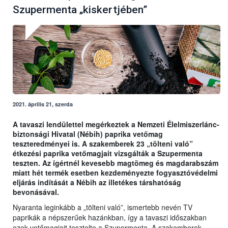
Szupermenta „kiskertjében”
2021. április 21, szerda
A tavaszi lendülettel megérkeztek a Nemzeti Élelmiszerlánc-
biztonsági Hivatal (Nébih) paprika vetőmag
teszteredményei is. A szakemberek 23 „tölteni való”
étkezési paprika vetőmagjait vizsgálták a Szupermenta
teszten. Az ígértnél kevesebb magtömeg és magdarabszám
miatt hét termék esetben kezdeményezte fogyasztóvédelmi
eljárás indítását a Nébih az illetékes társhatóság
bevonásával.
Nyaranta leginkább a „tölteni való”, ismertebb nevén TV
paprikák a népszerűek hazánkban, így a tavaszi időszakban
ezek vetőmagjait tesztelte a Szupermenta. A szakemberek