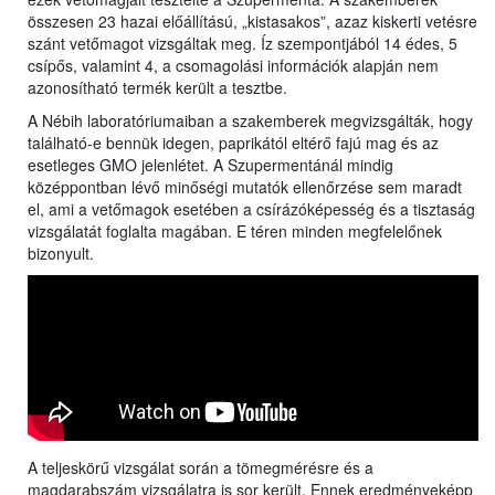
összesen 23 hazai előállítású, „kistasakos”, azaz kiskerti vetésre
szánt vetőmagot vizsgáltak meg. Íz szempontjából 14 édes, 5
csípős, valamint 4, a csomagolási információk alapján nem
azonosítható termék került a tesztbe.
A Nébih laboratóriumaiban a szakemberek megvizsgálták, hogy
található-e bennük idegen, paprikától eltérő fajú mag és az
esetleges GMO jelenlétet. A Szupermentánál mindig
középpontban lévő minőségi mutatók ellenőrzése sem maradt
el, ami a vetőmagok esetében a csírázóképesség és a tisztaság
vizsgálatát foglalta magában. E téren minden megfelelőnek
bizonyult.
A teljeskörű vizsgálat során a tömegmérésre és a
magdarabszám vizsgálatra is sor került. Ennek eredményeképp