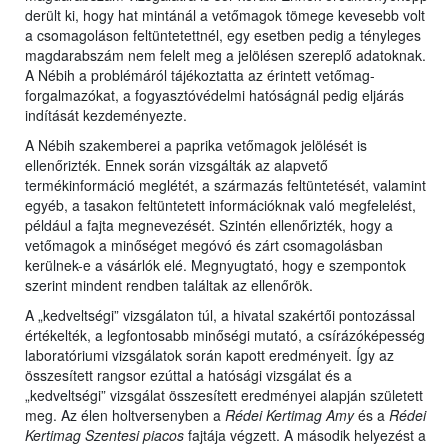
derült ki, hogy hat mintánál a vetőmagok tömege kevesebb volt
a csomagoláson feltüntetettnél, egy esetben pedig a tényleges
magdarabszám nem felelt meg a jelölésen szereplő adatoknak.
A Nébih a problémáról tájékoztatta az érintett vetőmag-
forgalmazókat, a fogyasztóvédelmi hatóságnál pedig eljárás
indítását kezdeményezte.
A Nébih szakemberei a paprika vetőmagok jelölését is
ellenőrizték. Ennek során vizsgálták az alapvető
termékinformáció meglétét, a származás feltüntetését, valamint
egyéb, a tasakon feltüntetett információknak való megfelelést,
például a fajta megnevezését. Szintén ellenőrizték, hogy a
vetőmagok a minőséget megóvó és zárt csomagolásban
kerülnek-e a vásárlók elé. Megnyugtató, hogy e szempontok
szerint mindent rendben találtak az ellenőrök.
A „kedveltségi” vizsgálaton túl, a hivatal szakértői pontozással
értékelték, a legfontosabb minőségi mutató, a csírázóképesség
laboratóriumi vizsgálatok során kapott eredményeit. Így az
összesített rangsor ezúttal a hatósági vizsgálat és a
„kedveltségi” vizsgálat összesített eredményei alapján született
meg. Az élen holtversenyben a
Rédei Kertimag Amy
és a
Rédei
Kertimag Szentesi piacos
fajtája végzett. A második helyezést a