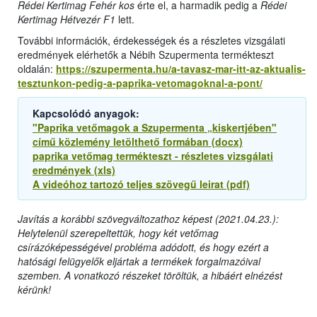
Rédei Kertimag Fehér kos
érte el, a harmadik pedig a
Rédei
Kertimag Hétvezér F1
lett.
További információk, érdekességek és a részletes vizsgálati
eredmények elérhetők a Nébih Szupermenta termékteszt
oldalán:
https://szupermenta.hu/a-tavasz-mar-itt-az-aktualis-
tesztunkon-pedig-a-paprika-vetomagoknal-a-pont/
Kapcsolódó anyagok:
"Paprika vetőmagok a Szupermenta „kiskertjében"
című közlemény letölthető formában (docx)
paprika vetőmag termékteszt - részletes vizsgálati
eredmények (xls)
A videóhoz tartozó teljes szövegű leirat (pdf)
Javítás a korábbi szövegváltozathoz képest (2021.04.23.):
Helytelenül szerepeltettük, hogy két vetőmag
csírázóképességével probléma adódott, és hogy ezért a
hatósági felügyelők eljártak a termékek forgalmazóival
szemben. A vonatkozó részeket töröltük, a hibáért elnézést
kérünk!