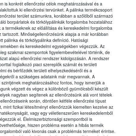
n is konkrét ellenőrzési célok meghatározásával és a
lakítottuk ki ellenőrzési tervünket. A pálinka termékcsoport
llenőrzési terület számunkra, korábban a szőlőből származó
gáló borpárlatok és törkölypálinkák forgalomba hozatalához
 a termékeknek az előállítása és kereskedelmi forgalomba
 tartozott. Minőségellenőrzésünk alapja a már korábban
 pálinka és törkölypálinka definíció. Hatósági
ó üzemekben és kereskedelmi egységekben végezzük. Az
lenleg szakmai szempontok figyelembevételével történik, de
zat alapú ellenőrzési rendszer kidolgozásán. A rendszer
rttal foglalkozó piaci szereplők számát és területi
mi és bérfőzdék területi elhelyezkedéséről és a
yiségekről a szükséges adataink már megvannak. A
szintjének meghatározásához fontos, hogy ismerjük a
tóságunk végzett és végez a különböző gyümölcsből készült
elyek nagyban segítenek az ellenőrzésünk alá vont tételek
ellenőrzéseink során, döntően kétféle ellenőrzési típust
int fizikai létesítményt ellenőrizzük kiemelten kezelve az
r hatékonyságát, vagy egy véletlenszerűen kereskedelemből
égezzük el. Élelmiszerbiztonsági szempontból is
övethetősége, hiszen probléma esetén a hibás termék
orgalomból való kivonás csak a problémás terméket érintse.