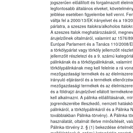
jogszerűen előállított és forgalmazott éle
legfontosabb általános elveket, követelmén
jelölése esetében figyelembe kell venni. Fen
váltja fel a 2000/13/EK irányelvet és a 19/
párlatra, a szeszes italokra/alkoholos italo
A szeszes italok meghatározásáról, megnevez
árujelzőinek oltalmáról, valamint az 1576/89
Európai Parlament és a Tanács 110/2008/E
a törkölypárlat vagy törköly jellemzőit részl
jellemzőit részletezi és a 9. számú kategór
pálinkának és a törkölypálinkának, valamint 
törkölypálinkának meg kell felelnie a rá vo
mezőgazdasági termékek és az élelmiszerek, 
irányuló eljárásról és a termékek ellenőrzésé
mezőgazdasági termékek és az élelmiszerek, 
és a földrajzi árujelzővel ellátott termékekn
kell alkalmazni. A pálinka előállításának, 
jogrendszerébe illeszkedő, nemzeti hatáskö
pálinkáról, a törkölypálinkáról és a Pálinka 
továbbiakban Pálinka-törvény). A Pálinka t
használatát, oltalmát illetve minősítését, va
Pálinka-törvény 2. § (1) bekezdése értelmé