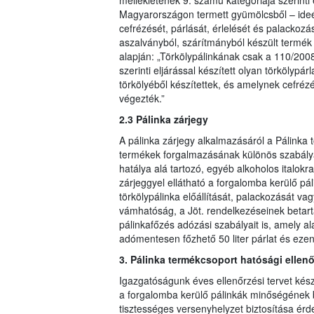
mellékletének 9. számú kategóriája szerinti
Magyarországon termett gyümölcsből – ideér
cefrézését, párlását, érlelését és palackoz
aszalványból, szárítmányból készült termék
alapján: „Törkölypálinkának csak a 110/2008
szerinti eljárással készített olyan törkölyp
törkölyéből készítettek, és amelynek cefréz
végezték.”
2.3 Pálinka zárjegy
A pálinka zárjegy alkalmazásáról a Pálinka t
termékek forgalmazásának különös szabályai
hatálya alá tartozó, egyéb alkoholos italokr
zárjeggyel ellátható a forgalomba kerülő pál
törkölypálinka előállítását, palackozását 
vámhatóság, a Jöt. rendelkezéseinek betartá
pálinkafőzés adózási szabályait is, amely a
adómentesen főzhető 50 liter párlat és ezen
3. Pálinka termékcsoport hatósági ellen
Igazgatóságunk éves ellenőrzési tervet kész
a forgalomba kerülő pálinkák minőségének bi
tisztességes versenyhelyzet biztosítása ér