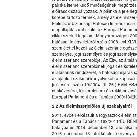
pálinka kiemelkedő minőségének megőrzése 
előírások szabályozzák. A pálinka a jelenleg
körébe tartozó termék, amely az élelmiszerj
Élelmiszerbiztonsági Hatóság létrehozásáró
megállapításáról szóló, az Európai Parlame
cikke szerinti fogalom. Magyarországon 2008
hatósági felügyeletéről szóló 2008. évi XLVI
szemlélettel kezeli az élelmiszerlánc egészé
személyre, jogi személyre és jogi személyi
élelmiszerlánc szereplője. Az Éltv. az által
élelmiszerlánc szereplőinek jogait és kötelez
ellátásának rendszerét, a hatósági eljárás 
az ajánlott szakmai irányelveket, a kapcso
jelöléséről szóló 19/2004. (II. 26.) FVM-ES
címkézésére, kiszerelésére és reklámozásár
Európai Parlament és a Tanács 2000/13/EK I
2.2 Az élelmiszerjelölés új szabályairól
2011. évben elkészült a fogyasztók élelmisz
Parlament és a Tanács 1169/2011/EU REND
hatályba és 2014. december 13.-ától alkalma
2016. december 13.-ától kötelező érvényű. 