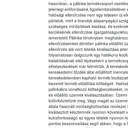
hasonlóan, a pálinka termékcsoport esetébe
jelenlegi erőforrásaink figyelembevételével a
hatósági ellenőrzése nem egy teljesen új e
párlatok, mint a brandyk alapanyagául szol
szükséges minősítések kiadása, és ezeknek
kerülésének ellenőrzése Igazgatóságunkhoz
ismertetett Pálinka törvényben meghatározott
ellenőrzéseinket döntően pálinka előállít
ellenőrzés alá vont tételek kiválasztása je
folyamatosan dolgozunk egy hatékony kocká
kialakításának első lépéseként a termékcsopo
elhelyezkedését már felmértük. A kereskedel
kereskedelmi főzdék által előállított menn
kereskedelemben kapható termék kockázati 
kiszerelt termék előállítási költségeit. Ha
pálinkákra vonatkozó költségbecsléseket, m
és előállító üzemek kiválasztásában. Üzemi 
különböztetünk meg. Vagy magát az üzemet, m
általa használt minőségbiztosítási rendsze
kiválasztott késztermék nyomon követését v
kulcsfontosságú az egyes tételek nyomon k
pontos beazonosítása segít abban, hogy a f