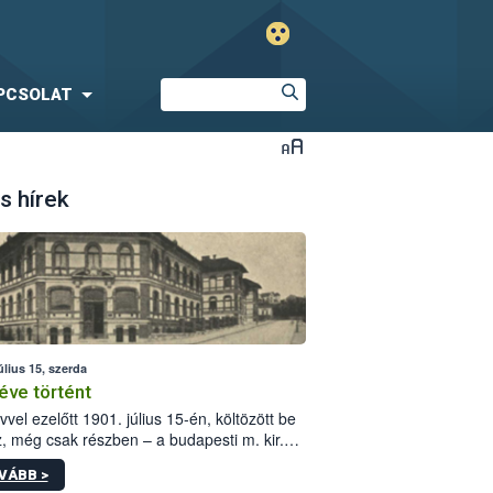
PCSOLAT
s hírek
úlius 15, szerda
éve történt
vvel ezelőtt 1901. július 15-én, költözött be
z, még csak részben – a budapesti m. kir.
i vetőmagvizsgáló állomás a Kis Rókus utca
VÁBB >
ám alatti, Czigler Győző által tervezett új