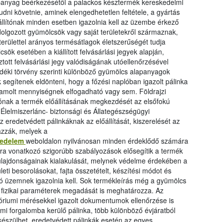
alapanyag beérkezésétől a palackos késztermék kereskedelmi
dni követnie, aminek elengedhetetlen feltétele, a gyártás
állítónak minden esetben igazolnia kell az üzembe érkező
olgozott gyümölcsök vagy saját területekről származnak,
erülettel arányos termésátlagok életszerűségét tudja
csök esetében a kiállított felvásárlási jegyek alapján,
tott felvásárlási jegy valódiságának utóellenőrzésével
vedéki törvény szerinti különböző gyümölcs alapanyagok
 segítenek eldönteni, hogy a főzési naplóban igazolt pálinka
amolt mennyiségnek elfogadható vagy sem. Földrajzi
lítónak a termék előállításának megkezdését az elsőfokú
lelmiszerlánc- biztonsági és Állategészségügyi
z eredetvédett pálinkáknak az előállítását, kiszerelését az
azzák, melyek a
tvedelem
weboldalon nyilvánosan minden érdeklődő számára
ására vonatkozó szigorúbb szabályozások elősegítik a termék
ulajdonságainak kialakulását, melynek védelme érdekében a
ti besorolásokat, fajta összetételt, készítési módot és
tó üzemnek igazolnia kell. Sok termékleírás még a gyümölcs
 fizikai paraméterek megadását is meghatározza. Az
tóriumi mérésekkel igazolt dokumentumok ellenőrzése is
mi forgalomba kerülő pálinka, több különböző évjáratból
készülhet, eredetvédett pálinkák esetén az egyes