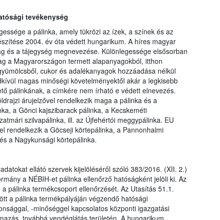
hatósági tevékenység
ssége a pálinka, amely tükrözi az ízek, a színek és az
észítése 2004. év óta védett hungarikum. A híres magyar
ag és a tájegység megnevezése. Különlegessége elsősorban
ag a Magyarországon termett alapanyagokból, itthon
án gyümölcsből, cukor és adalékanyagok hozzáadása nélkül
ndkívül magas minőségi követelményektől akár a legkisebb
tő pálinkának, a címkére nem írható e védett elnevezés.
öldrajzi árujelzővel rendelkezik maga a pálinka és a
inka, a Gönci kajszibarack pálinka, a Kecskeméti
atmári szilvapálinka, ill. az Újfehértói meggypálinka. EU
vel rendelkezik a Göcseji körtepálinka, a Pannonhalmi
 és a Nagykunsági körtepálinka.
datokat ellátó szervek kijelöléséről szóló 383/2016. (XII. 2.)
mány a NÉBIH-et pálinka ellenőrző hatóságként jelöli ki. Az
a pálinka termékcsoport ellenőrzését. Az Utasítás 51.1.
ött a pálinka termékpályáján végzendő hatósági
iztonsággal, -minőséggel kapcsolatos központi igazgatási
galmazás, továbbá vendéglátás területén. A hungarikum