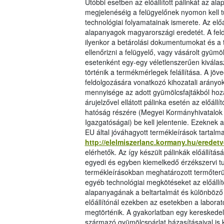
Utóbbi esetben az előállított pálinkát az 
megjelenéséig a felügyelőnek nyomon kell tu
technológiai folyamatainak ismerete. Az elő
alapanyagok magyarországi eredetét. A feld
ilyenkor a betárolási dokumentumokat és a t
ellenőrizni a felügyelő, vagy vásárolt gyümöl
esetenként egy-egy véletlenszerűen kiválasz
történik a termékmérlegek felállítása. A jö
feldolgozására vonatkozó kihozatali arányok
mennyisége az adott gyümölcsfajtákból hoz
árujelzővel ellátott pálinka esetén az előál
hatóság részére (Megyei Kormányhivatalok É
Igazgatóságai) be kell jelentenie. Ezeknek a
EU által jóváhagyott termékleírások tartalm
http://elelmiszerlanc.kormany.hu/erede
elérhetők. Az így készült pálinkák előállít
egyedi és egyben kiemelkedő érzékszervi t
termékleírásokban meghatározott termőterüle
egyéb technológiai megkötéseket az előállí
alapanyagának a beltartalmát és különböző
előállítónál ezekben az esetekben a labora
megtörténik. A gyakorlatban egy kereskedel
származó gyümölcspárlat házasításaival is 