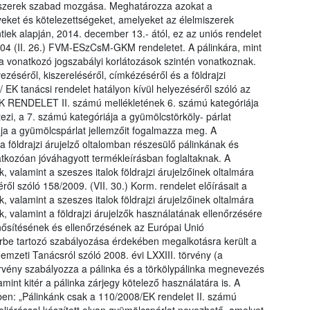
lmiszerek szabad mozgása. Meghatározza azokat a
yeket és kötelezettségeket, amelyeket az élelmiszerek
tiek alapján, 2014. december 13.- ától, ez az uniós rendelet
2004 (II. 26.) FVM-ESzCsM-GKM rendeletet. A pálinkára, mint
kra vonatkozó jogszabályi korlátozások szintén vonatkoznak.
éséről, kiszereléséről, címkézéséről és a földrajzi
/ EK tanácsi rendelet hatályon kívül helyezéséről szóló az
K RENDELET II. számú mellékletének 6. számú kategóriája
etezi, a 7. számú kategóriája a gyümölcstörköly- párlat
iája a gyümölcspárlat jellemzőit fogalmazza meg. A
a földrajzi árujelző oltalomban részesülő pálinkának és
natkozóan jóváhagyott termékleírásban foglaltaknak. A
valamint a szeszes italok földrajzi árujelzőinek oltalmára
ről szóló 158/2009. (VII. 30.) Korm. rendelet előírásait a
valamint a szeszes italok földrajzi árujelzőinek oltalmára
ek, valamint a földrajzi árujelzők használatának ellenőrzésére
minősítésének és ellenőrzésének az Európai Unió
rbe tartozó szabályozása érdekében megalkotásra került a
Nemzeti Tanácsról szóló 2008. évi LXXIII. törvény (a
örvény szabályozza a pálinka és a törkölypálinka megnevezés
lamint kitér a pálinka zárjegy kötelező használatára is. A
ben: „Pálinkánk csak a 110/2008/EK rendelet II. számú