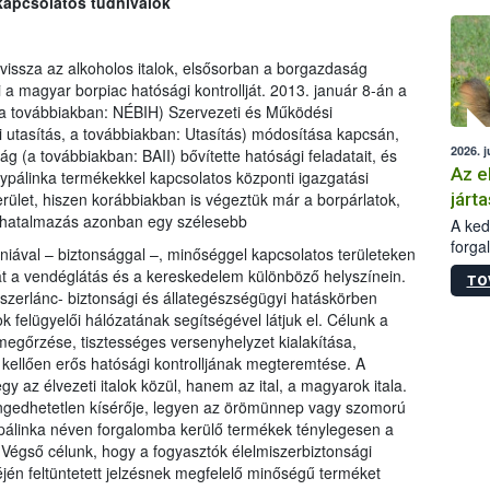
 kapcsolatos tudnivalók
épüle
 vissza az alkoholos italok, elsősorban a borgazdaság
a magyar borpiac hatósági kontrollját. 2013. január 8-án a
 (a továbbiakban: NÉBIH) Szervezeti és Működési
i utasítás, a továbbiakban: Utasítás) módosítása kapcsán,
2026. j
ág (a továbbiakban: BAII) bővítette hatósági feladatait, és
Az e
ypálinka termékekkel kapcsolatos központi igazgatási
járta
 terület, hiszen korábbiakban is végeztük már a borpárlatok,
felhatalmazás azonban egy szélesebb
A kedv
forga
iéniával – biztonsággal –, minőséggel kapcsolatos területeken
Korm.
 át a vendéglátás és a kereskedelem különböző helyszínein.
TO
sérül
zerlánc- biztonsági és állategészségügyi hatáskörben
felme
ok felügyelői hálózatának segítségével látjuk el. Célunk a
veszé
gőrzése, tisztességes versenyhelyzet kialakítása,
Ezen 
 kellően erős hatósági kontrolljának megteremtése. A
vonni
az élvezeti italok közül, hanem az ital, a magyarok itala.
jártas
ngedhetetlen kísérője, legyen az örömünnep vagy szomorú
 pálinka néven forgalomba kerülő termékek ténylegesen a
 Végső célunk, hogy a fogyasztók élelmiszerbiztonsági
én feltüntetett jelzésnek megfelelő minőségű terméket