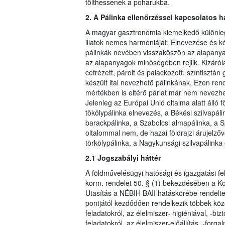
tölthessenek a poharukba.
2. A Pálinka ellenőrzéssel kapcsolatos 
A magyar gasztronómia kiemelkedő különlege
illatok nemes harmóniáját. Elnevezése és k
pálinkák nevében visszaköszön az alapany
az alapanyagok minőségében rejlik. Kizáról
cefrézett, párolt és palackozott, színtiszt
készült ital nevezhető pálinkának. Ezen re
mértékben is eltérő párlat már nem nevezhe
Jelenleg az Európai Unió oltalma alatt álló f
tökölypálinka elnevezés, a Békési szilvapál
barackpálinka, a Szabolcsi almapálinka, a Sz
oltalommal nem, de hazai földrajzi árujelző
törkölypálinka, a Nagykunsági szilvapálinka
2.1 Jogszabályi háttér
A földművelésügyi hatósági és igazgatási fela
korm. rendelet 50. § (1) bekezdésében a Kor
Utasítás a NÉBIH BAII hatáskörébe rendelte 
pontjától kezdődően rendelkezik többek köz
feladatokról, az élelmiszer- higiéniával, -b
feladatokról, az élelmiszer-előállítás, -for