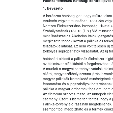
Pálinka termékek hatósági kontrolljával
1. Bevezető
A borászati hatóság igen nagy múltra tekint
területén végzett munkában. 1881-óta végzi 
Nemzeti Élelmiszerlánc- biztonsági Hivatal
Szabályzatának (1/2013 (I. 8.) VM miniszter
mint Borászati és Alkoholos Italok Igazgatós
megkezdte többek között a pálinka és törköl
feladatok ellátását. Ez nem volt teljesen új
törkölyés seprőpárlatok vizsgálatát. Az új 
hatáskört biztosít a pálinkák élelmiszer-hig
az élelmiszer előállítástól a forgalmazáson
A munkát a megyei kormányhivatalok élelmis
eljáró, megyeszékhely szerinti járási hivatal
magyar pálinkák kiemelkedő minőségének me
fenntartása és a jogszabályok betartásának
pálinka a magyar embernek fogalom, nem egy 
Az életöröm szerves része, az ünnepek ele
esemény. Ezért is kiemelten fontos, hogy a
Pálinka-törvény előírásainak megfeleljenek.
szempontból megbízható és a termék címkéj