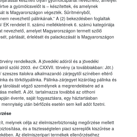
 eljárással készített olyan gyümölcspárlat nevezhető, amelyet
tve a gyümölcsvelőt is – készítettek, és amelynek
ását is Magyarországon végezték. Sűrítményből,
 nem nevezhető pálinkának.” A (2) bekezdésben foglaltak
/ EK rendelet II. számú mellékletének 6. számú kategóriája
árlat nevezhető, amelyet Magyarországon termett szőlő
ését, párlását, érlelését és palackozását is Magyarországon
örvény rendelkezik. A jövedéki adóról és a jövedéki
ról szóló 2003. évi CXXVII. törvény (a továbbiakban: Jöt.)
a/ szeszes italokra alkalmazandó zárjegytől színében eltérő
inka és törkölypálinka. Pálinka-zárjegyet kizárólag pálinka és
vagy tárolását végző személynek a megrendelésére ad a
sa mellett. A Jöt. tartalmazza továbbá az otthoni
lapján évente, saját fogyasztásra, egy háztartásban
 mennyiség után bérfőzés esetén sem kell adót fizetni.
őrzése
ít, melynek célja az élelmiszerbiztonság megőrzése mellett
ztosítása, és a tisztességtelen piaci szereplők kiszűrése a
dekében. Az élelmiszeripari termékek ellenőrzéséhez