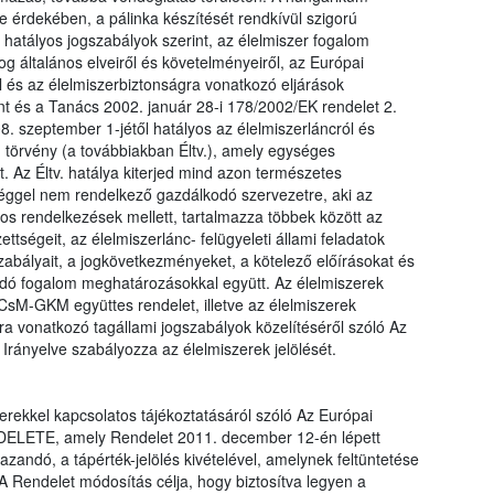
érdekében, a pálinka készítését rendkívül szigorú
 hatályos jogszabályok szerint, az élelmiszer fogalom
og általános elveiről és követelményeiről, az Európai
l és az élelmiszerbiztonságra vonatkozó eljárások
nt és a Tanács 2002. január 28-i 178/2002/EK rendelet 2.
. szeptember 1-jétől hatályos az élelmiszerláncról és
. törvény (a továbbiakban Éltv.), amely egységes
t. Az Éltv. hatálya kiterjed mind azon természetes
séggel nem rendelkező gazdálkodó szervezetre, aki az
ános rendelkezések mellett, tartalmazza többek között az
ettségeit, az élelmiszerlánc- felügyeleti állami feladatok
szabályait, a jogkövetkezményeket, a kötelező előírásokat és
lódó fogalom meghatározásokkal együtt. Az élelmiszerek
zCsM-GKM együttes rendelet, illetve az élelmiszerek
a vonatkozó tagállami jogszabályok közelítéséről szóló Az
rányelve szabályozza az élelmiszerek jelölését.
erekkel kapcsolatos tájékoztatásáról szóló Az Európai
ELETE, amely Rendelet 2011. december 12-én lépett
zandó, a tápérték-jelölés kivételével, amelynek feltüntetése
A Rendelet módosítás célja, hogy biztosítva legyen a