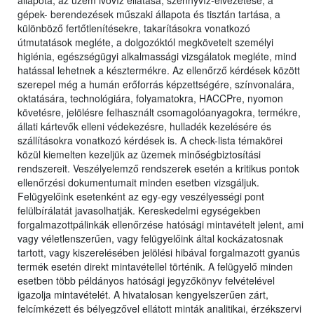
állapota, az üzem ivóvíz ellátása, szennyvíz-elvezetése, a
gépek- berendezések műszaki állapota és tisztán tartása, a
különböző fertőtlenítésekre, takarításokra vonatkozó
útmutatások megléte, a dolgozóktól megkövetelt személyi
higiénia, egészségügyi alkalmassági vizsgálatok megléte, mind
hatással lehetnek a késztermékre. Az ellenőrző kérdések között
szerepel még a humán erőforrás képzettségére, színvonalára,
oktatására, technológiára, folyamatokra, HACCPre, nyomon
követésre, jelölésre felhasznált csomagolóanyagokra, termékre,
állati kártevők elleni védekezésre, hulladék kezelésére és
szállításokra vonatkozó kérdések is. A check-lista témakörei
közül kiemelten kezeljük az üzemek minőségbiztosítási
rendszereit. Veszélyelemző rendszerek esetén a kritikus pontok
ellenőrzési dokumentumait minden esetben vizsgáljuk.
Felügyelőink esetenként az egy-egy veszélyességi pont
felülbírálatát javasolhatják. Kereskedelmi egységekben
forgalmazottpálinkák ellenőrzése hatósági mintavételt jelent, ami
vagy véletlenszerűen, vagy felügyelőink által kockázatosnak
tartott, vagy kiszerelésében jelölési hibával forgalmazott gyanús
termék esetén direkt mintavétellel történik. A felügyelő minden
esetben több példányos hatósági jegyzőkönyv felvételével
igazolja mintavételét. A hivatalosan kengyelszerűen zárt,
felcímkézett és bélyegzővel ellátott minták analitikai, érzékszervi