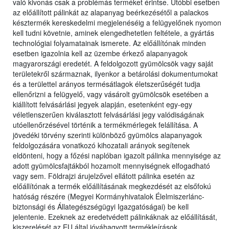
való kivonás csak a problémás terméket érintse. Utóbbi esetben
az előállított pálinkát az alapanyag beérkezésétől a palackos
késztermék kereskedelmi megjelenéséig a felügyelőnek nyomon
kell tudni követnie, aminek elengedhetetlen feltétele, a gyártás
technológiai folyamatainak ismerete. Az előállítónak minden
esetben igazolnia kell az üzembe érkező alapanyagok
magyarországi eredetét. A feldolgozott gyümölcsök vagy saját
területekről származnak, ilyenkor a betárolási dokumentumokat
és a területtel arányos termésátlagok életszerűségét tudja
ellenőrizni a felügyelő, vagy vásárolt gyümölcsök esetében a
kiállított felvásárlási jegyek alapján, esetenként egy-egy
véletlenszerűen kiválasztott felvásárlási jegy valódiságának
utóellenőrzésével történik a termékmérlegek felállítása. A
jövedéki törvény szerinti különböző gyümölcs alapanyagok
feldolgozására vonatkozó kihozatali arányok segítenek
eldönteni, hogy a főzési naplóban igazolt pálinka mennyisége az
adott gyümölcsfajtákból hozamolt mennyiségnek elfogadható
vagy sem. Földrajzi árujelzővel ellátott pálinka esetén az
előállítónak a termék előállításának megkezdését az elsőfokú
hatóság részére (Megyei Kormányhivatalok Élelmiszerlánc-
biztonsági és Állategészségügyi Igazgatóságai) be kell
jelentenie. Ezeknek az eredetvédett pálinkáknak az előállítását,
kiszerelését az EU által jóváhagyott termékleírások