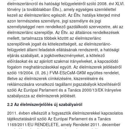
élelmiszerláncról és hatósági felügyeletéről szóló 2008. évi XLVI.
törvény (a továbbiakban Éltv.), amely egységes szemlélettel
kezeli az élelmiszerlánc egészét. Az Éltv. hatálya kiterjed mind
azon természetes személyre, jogi személyre és jogi
személyiséggel nem rendelkező gazdálkodó szervezetre, aki az
élelmiszerlánc szereplője. Az Éltv. az általános rendelkezések
mellett, tartalmazza többek között az élelmiszerlánc
szereplőinek jogait és kötelezettségeit, az élelmiszerlánc-
felügyeleti állami feladatok ellátásának rendszerét, a hatósági
eljárás szabályait, a jogkövetkezményeket, a kötelező
előírásokat és az ajánlott szakmai irányelveket, a kapcsolódó
fogalom meghatározásokkal együtt. Az élelmiszerek jelöléséről
szóló 19/2004. (II. 26.) FVM-ESzCsM-GKM együttes rendelet,
illetve az élelmiszerek címkézésére, kiszerelésére és
reklámozására vonatkozó tagállami jogszabályok közelítéséről
szóló Az Európai Parlament és a Tanács 2000/13/EK Irányelve
szabályozza az élelmiszerek jelölését.
2.2 Az élelmiszerjelölés új szabályairól
2011. évben elkészült a fogyasztók élelmiszerekkel kapcsolatos
tájékoztatásáról szóló Az Európai Parlament és a Tanács
1169/2011/EU RENDELETE, amely Rendelet 2011. december