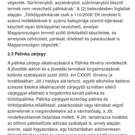
végezték. Sűrítményből, aszalványból, szárítmányból készült
termék nem nevezhető pálinkának.” A (2) bekezdésben foglaltak
alapján: „Törkölypálinkának csak a 110/2008/ EK rendelet II.
számú mellékletének 6. számú kategóriája szerinti eljárással
készített olyan törkölypárlat nevezhető, amelyet
Magyarországon termett szőlő törkölyéből készítettek, és
amelynek cefrézését, párlását, érlelését és palackozását is
Magyarországon végezték.”
2.3 Pálinka zárjegy
A pálinka zárjegy alkalmazásáról a Pálinka törvény rendelkezik.
A jövedéki adóról és a jövedéki termékek forgalmazásának
különös szabályairól szóló 2003. évi CXXVII. törvény (a
továbbiakban: Jöt.) hatálya alá tartozó, egyéb alkoholos italokra/
szeszes italokra alkalmazandó zárjegytől színében eltérő
zárjeggyel ellátható a forgalomba kerülő pálinka és
törkölypálinka. Pálinka-zárjegyet kizárólag pálinka és
törkölypálinka előállítását, palackozását vagy tárolását végző
személynek a megrendelésére ad a vámhatóság, a Jöt.
rendelkezéseinek betartása mellett. A Jöt. tartalmazza továbbá
az otthoni pálinkafőzés adózási szabályait is, amely alapján
évente, saját fogyasztásra, egy háztartásban adómentesen