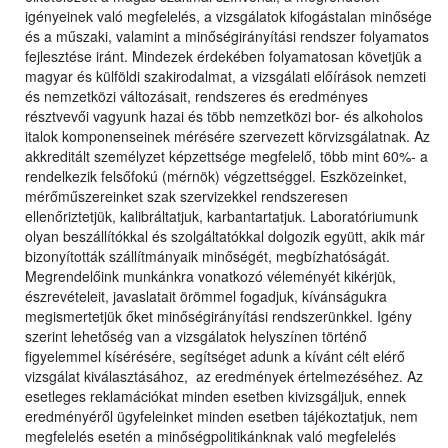
igényeinek való megfelelés, a vizsgálatok kifogástalan minősége
és a műszaki, valamint a minőségirányítási rendszer folyamatos
fejlesztése iránt. Mindezek érdekében folyamatosan követjük a
magyar és külföldi szakirodalmat, a vizsgálati előírások nemzeti
és nemzetközi változásait, rendszeres és eredményes
résztvevői vagyunk hazai és több nemzetközi bor- és alkoholos
italok komponenseinek mérésére szervezett körvizsgálatnak. Az
akkreditált személyzet képzettsége megfelelő, több mint 60%- a
rendelkezik felsőfokú (mérnök) végzettséggel. Eszközeinket,
mérőműszereinket szak szervizekkel rendszeresen
ellenőriztetjük, kalibráltatjuk, karbantartatjuk. Laboratóriumunk
olyan beszállítókkal és szolgáltatókkal dolgozik együtt, akik már
bizonyították szállítmányaik minőségét, megbízhatóságát.
Megrendelőink munkánkra vonatkozó véleményét kikérjük,
észrevételeit, javaslatait örömmel fogadjuk, kívánságukra
megismertetjük őket minőségirányítási rendszerünkkel. Igény
szerint lehetőség van a vizsgálatok helyszínen történő
figyelemmel kísérésére, segítséget adunk a kívánt célt elérő
vizsgálat kiválasztásához, az eredmények értelmezéséhez. Az
esetleges reklamációkat minden esetben kivizsgáljuk, ennek
eredményéről ügyfeleinket minden esetben tájékoztatjuk, nem
megfelelés esetén a minőségpolitikánknak való megfelelés