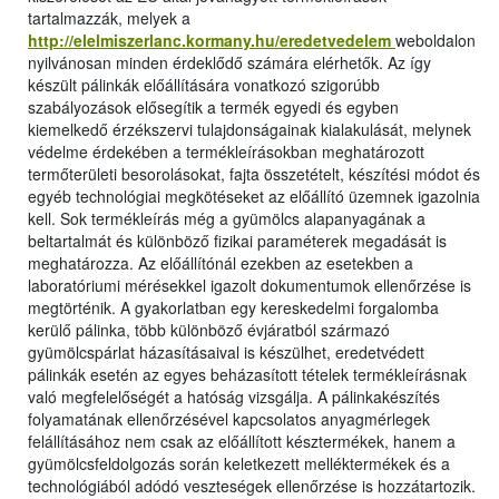
tartalmazzák, melyek a
http://elelmiszerlanc.kormany.hu/eredetvedelem
weboldalon
nyilvánosan minden érdeklődő számára elérhetők. Az így
készült pálinkák előállítására vonatkozó szigorúbb
szabályozások elősegítik a termék egyedi és egyben
kiemelkedő érzékszervi tulajdonságainak kialakulását, melynek
védelme érdekében a termékleírásokban meghatározott
termőterületi besorolásokat, fajta összetételt, készítési módot és
egyéb technológiai megkötéseket az előállító üzemnek igazolnia
kell. Sok termékleírás még a gyümölcs alapanyagának a
beltartalmát és különböző fizikai paraméterek megadását is
meghatározza. Az előállítónál ezekben az esetekben a
laboratóriumi mérésekkel igazolt dokumentumok ellenőrzése is
megtörténik. A gyakorlatban egy kereskedelmi forgalomba
kerülő pálinka, több különböző évjáratból származó
gyümölcspárlat házasításaival is készülhet, eredetvédett
pálinkák esetén az egyes beházasított tételek termékleírásnak
való megfelelőségét a hatóság vizsgálja. A pálinkakészítés
folyamatának ellenőrzésével kapcsolatos anyagmérlegek
felállításához nem csak az előállított késztermékek, hanem a
gyümölcsfeldolgozás során keletkezett melléktermékek és a
technológiából adódó veszteségek ellenőrzése is hozzátartozik.