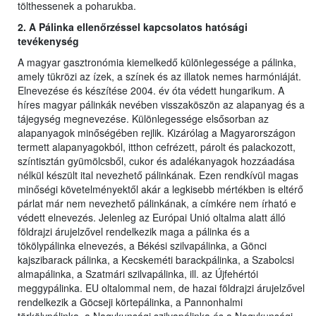
tölthessenek a poharukba.
2. A Pálinka ellenőrzéssel kapcsolatos hatósági
tevékenység
A magyar gasztronómia kiemelkedő különlegessége a pálinka,
amely tükrözi az ízek, a színek és az illatok nemes harmóniáját.
Elnevezése és készítése 2004. év óta védett hungarikum. A
híres magyar pálinkák nevében visszaköszön az alapanyag és a
tájegység megnevezése. Különlegessége elsősorban az
alapanyagok minőségében rejlik. Kizárólag a Magyarországon
termett alapanyagokból, itthon cefrézett, párolt és palackozott,
színtisztán gyümölcsből, cukor és adalékanyagok hozzáadása
nélkül készült ital nevezhető pálinkának. Ezen rendkívül magas
minőségi követelményektől akár a legkisebb mértékben is eltérő
párlat már nem nevezhető pálinkának, a címkére nem írható e
védett elnevezés. Jelenleg az Európai Unió oltalma alatt álló
földrajzi árujelzővel rendelkezik maga a pálinka és a
tökölypálinka elnevezés, a Békési szilvapálinka, a Gönci
kajszibarack pálinka, a Kecskeméti barackpálinka, a Szabolcsi
almapálinka, a Szatmári szilvapálinka, ill. az Újfehértói
meggypálinka. EU oltalommal nem, de hazai földrajzi árujelzővel
rendelkezik a Göcseji körtepálinka, a Pannonhalmi