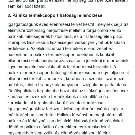
főzhető 50 liter párlat és ezen mennyiség után bérfőzés esetén
sem kell adót fizetni.
3. Pálinka termékcsoport hatósági ellenőrzése
Igazgatóságunk éves ellenőrzési tervet készít, melynek célja az
élelmiszerbiztonság megőrzése mellett a forgalomba kerülő
pálinkák minőségének biztosítása, és a tisztességtelen piaci
szereplők kiszűrése a tisztességes versenyhelyzet biztosítása
érdekében. Az élelmiszeripari termékek ellenőrzéséhez
hasonlóan, a pálinka termékcsoport esetében is konkrét
ellenőrzési célok meghatározásával és a jelenlegi erőforrásaink
figyelembevételével alakítottuk ki ellenőrzési tervünket. A
pálinka termékcsoport hatósági ellenőrzése nem egy teljesen új
ellenőrzési terület számunkra, korábban a szőlőből származó
párlatok, mint a brandyk alapanyagául szolgáló borpárlatok és
törkölypálinkák forgalomba hozatalához szükséges minősítések
kiadása, és ezeknek a termékeknek az előállítása és
kereskedelmi forgalomba kerülésének ellenőrzése
Igazgatóságunkhoz tartozott. Minőségellenőrzésünk alapja a
már korábban ismertetett Pálinka törvényben meghatározott
pálinka és törkölypálinka definíció. Hatósági ellenőrzéseinket
döntően pálinka előállító üzemekben és kereskedelmi
egységekben végezzük. Az ellenőrzés alá vont tételek