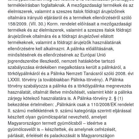
termékleírásban foglaltaknak. A mezőgazdasági termékek és az
élelmiszerek, valamint a szeszes italok földrajzi árujelzőinek
oltalmára irányuló eljárásról és a termékek ellenőrzéséről szóló
158/2009. (VII. 30.) Korm. rendelet előírásait a mezőgazdasági
termékek és az élelmiszerek, valamint a szeszes italok földrajzi
árujelzőinek oltalmára és a földrajzi árujelzővel ellátott
termékeknek, valamint a földrajzi árujelzők használatának
ellenőrzésére kell alkalmazni. A pálinka előállításának,
minősítésének és ellenőrzésének az Európai Unió
jogrendszerébe illeszkedő, nemzeti hatáskörbe tartozó
szabályozása érdekében megalkotásra került a pálinkáról, a
törkölypálinkáról és a Pálinka Nemzeti Tanácsról szóló 2008. évi
LXXIII. törvény (a továbbiakban Pálinka-törvény). A Pálinka
törvény szabályozza a pálinka és a törkölypálinka megnevezés
használatát, oltalmát illetve minősítését, valamint kitér a pálinka
zárjegy kötelező használatára is. A Pálinka-törvény 2. § (1)
bekezdése értelmében: „Pálinkánk csak a 110/2008/EK rendelet
II. számú mellékletének 9. számú kategóriája szerinti eljárással
készített olyan gyümölcspárlat nevezhető, amelyet
Magyarországon termett gyümölcsből – ideértve a
gyümölcsvelőt is – készítettek, és amelynek cefrézését,
párlását, érlelését és palackozását is Magyarországon