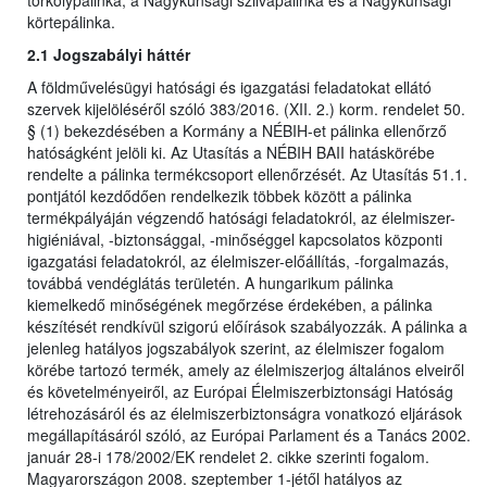
törkölypálinka, a Nagykunsági szilvapálinka és a Nagykunsági
körtepálinka.
2.1 Jogszabályi háttér
A földművelésügyi hatósági és igazgatási feladatokat ellátó
szervek kijelöléséről szóló 383/2016. (XII. 2.) korm. rendelet 50.
§ (1) bekezdésében a Kormány a NÉBIH-et pálinka ellenőrző
hatóságként jelöli ki. Az Utasítás a NÉBIH BAII hatáskörébe
rendelte a pálinka termékcsoport ellenőrzését. Az Utasítás 51.1.
pontjától kezdődően rendelkezik többek között a pálinka
termékpályáján végzendő hatósági feladatokról, az élelmiszer-
higiéniával, -biztonsággal, -minőséggel kapcsolatos központi
igazgatási feladatokról, az élelmiszer-előállítás, -forgalmazás,
továbbá vendéglátás területén. A hungarikum pálinka
kiemelkedő minőségének megőrzése érdekében, a pálinka
készítését rendkívül szigorú előírások szabályozzák. A pálinka a
jelenleg hatályos jogszabályok szerint, az élelmiszer fogalom
körébe tartozó termék, amely az élelmiszerjog általános elveiről
és követelményeiről, az Európai Élelmiszerbiztonsági Hatóság
létrehozásáról és az élelmiszerbiztonságra vonatkozó eljárások
megállapításáról szóló, az Európai Parlament és a Tanács 2002.
január 28-i 178/2002/EK rendelet 2. cikke szerinti fogalom.
Magyarországon 2008. szeptember 1-jétől hatályos az