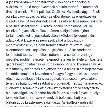
A jogszabályban meghatározott különleges technológiai
eljárásokra utaló megnevezések címkén történő feltüntetését
(Kisüsti pálinka, Érlelt pálinka, Ópálinka, Gyümölcságyon érlelt
pálinka vagy ágyas pálinka) az előállítónak az ellenőrzéskor
igazolnia kell. A késztermék előállítás utolsó lépésének tekintjük
a pálinka kiszerelését. A kereskedelmi forgalomba kerülő
pálinka, fogyasztók tájékoztatására szolgáló címkéjének
tartalmaznia kell a jogszabályokban kötelező jelleggel előírt
adatokat. A kiszerelés nem szolgálhat a fogyasztók
megtévesztésére, és nem tartalmazhat félrevezető vagy
ellentmondásos kifejezéseket, jelzéseket. A kiszerelésen
feltüntetett tételszám, töltési dátum és a sértetlen zárjegy
megléte, probléma esetén elengedhetetlen feltétele a hibás tétel
gyors beazonosításnak és forgalomból történő kivonásának. A
létesítmény ellenőrzés a gyakorlatban a teljes üzem bejárásával
kezdődik, majd ezt követően a felügyelő egy check-lista szerint
rögzíti az esetleges hiányosságokat, hiba esetén javaslatokat
tehet, és határidőket szabhat a problémák megszüntetésére. Az
ellenőrzési témakörök az élelmiszerbiztonságot veszélyeztető
hiá nyosságok kiszűrésére hívják fel az üzemek figyelmét, olyan
témaköröket tartalmaznak, melyek befolyásolhatják a
biztonságos késztermék előállítását. Az épületek műszaki