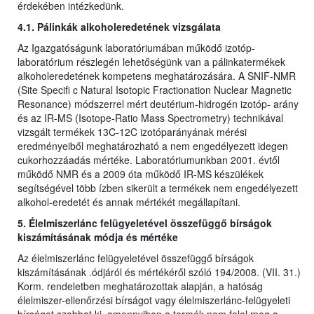
érdekében intézkedünk.
4.1. Pálinkák alkoholeredetének vizsgálata
Az Igazgatóságunk laboratóriumában működő izotóp-
laboratórium részlegén lehetőségünk van a pálinkatermékek
alkoholeredetének kompetens meghatározására. A SNIF-NMR
(Site Specifi c Natural Isotopic Fractionation Nuclear Magnetic
Resonance) módszerrel mért deutérium-hidrogén izotóp- arány
és az IR-MS (Isotope-Ratio Mass Spectrometry) technikával
vizsgált termékek 13C-12C izotóparányának mérési
eredményeiből meghatározható a nem engedélyezett idegen
cukorhozzáadás mértéke. Laboratóriumunkban 2001. évtől
működő NMR és a 2009 óta működő IR-MS készülékek
segítségével több ízben sikerült a termékek nem engedélyezett
alkohol-eredetét és annak mértékét megállapítani.
5. Élelmiszerlánc felügyeletével összefüggő bírságok
kiszámításának módja és mértéke
Az élelmiszerlánc felügyeletével összefüggő bírságok
kiszámításának .ódjáról és mértékéről szóló 194/2008. (VII. 31.)
Korm. rendeletben meghatározottak alapján, a hatóság
élelmiszer-ellenőrzési bírságot vagy élelmiszerlánc-felügyeleti