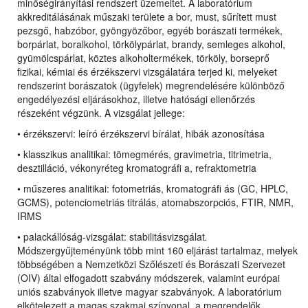
minőségirányítási rendszert üzemeltet. A laboratórium
akkreditálásának műszaki területe a bor, must, sűrített must
pezsgő, habzóbor, gyöngyözőbor, egyéb borászati termékek,
borpárlat, boralkohol, törkölypárlat, brandy, semleges alkohol,
gyümölcspárlat, köztes alkoholtermékek, törköly, borseprő
fizikai, kémiai és érzékszervi vizsgálatára terjed ki, melyeket
rendszerint borászatok (ügyfelek) megrendelésére különböző
engedélyezési eljárásokhoz, illetve hatósági ellenőrzés
részeként végzünk. A vizsgálat jellege:
• érzékszervi: leíró érzékszervi bírálat, hibák azonosítása
• klasszikus analitikai: tömegmérés, gravimetria, titrimetria,
desztilláció, vékonyréteg kromatográfi a, refraktometria
• műszeres analitikai: fotometriás, kromatográfi ás (GC, HPLC,
GCMS), potenciometriás titrálás, atomabszorpciós, FTIR, NMR,
IRMS
• palackállóság-vizsgálat: stabilitásvizsgálat
.
Módszergyűjteményünk több mint 160 eljárást tartalmaz, melyek
többségében a Nemzetközi Szőlészeti és Borászati Szervezet
(OIV) által elfogadott szabvány módszerek, valamint európai
uniós szabványok illetve magyar szabványok. A laboratórium
elkötelezett a magas szakmai színvonal, a megrendelők