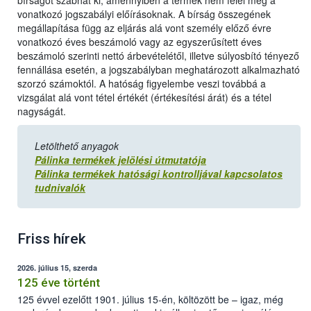
bírságot szabhat ki, amennyiben a termék nem felel meg a
vonatkozó jogszabályi előírásoknak. A bírság összegének
megállapítása függ az eljárás alá vont személy előző évre
vonatkozó éves beszámoló vagy az egyszerűsített éves
beszámoló szerinti nettó árbevételétől, illetve súlyosbító tényező
fennállása esetén, a jogszabályban meghatározott alkalmazható
szorzó számoktól. A hatóság figyelembe veszi továbbá a
vizsgálat alá vont tétel értékét (értékesítési árát) és a tétel
nagyságát.
Letölthető anyagok
Pálinka termékek jelölési útmutatója
Pálinka termékek hatósági kontrolljával kapcsolatos
tudnivalók
Friss hírek
2026. július 15, szerda
125 éve történt
125 évvel ezelőtt 1901. július 15-én, költözött be – igaz, még