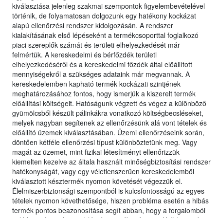
kiválasztása jelenleg szakmai szempontok figyelembevételével
történik, de folyamatosan dolgozunk egy hatékony kockázat
alapú ellenőrzési rendszer kidolgozásán. A rendszer
kialakításának első lépéseként a termékcsoporttal foglalkozó
piaci szereplők számát és területi elhelyezkedését már
felmértük. A kereskedelmi és bérfőzdék területi
elhelyezkedéséről és a kereskedelmi főzdék által előállított
mennyiségekről a szükséges adataink már megvannak. A
kereskedelemben kapható termék kockázati szintjének
meghatározásához fontos, hogy ismerjük a kiszerelt termék
előállítási költségeit. Hatóságunk végzett és végez a különböző
gyümölcsből készült pálinkákra vonatkozó költségbecsléseket,
melyek nagyban segítenek az ellenőrzésünk alá vont tételek és
előállító üzemek kiválasztásában. Üzemi ellenőrzéseink során,
döntően kétféle ellenőrzési típust különböztetünk meg. Vagy
magát az üzemet, mint fizikai létesítményt ellenőrizzük
kiemelten kezelve az általa használt minőségbiztosítási rendszer
hatékonyságát, vagy egy véletlenszerűen kereskedelemből
kiválasztott késztermék nyomon követését végezzük el.
Élelmiszerbiztonsági szempontból is kulcsfontosságú az egyes
tételek nyomon követhetősége, hiszen probléma esetén a hibás
termék pontos beazonosítása segít abban, hogy a forgalomból