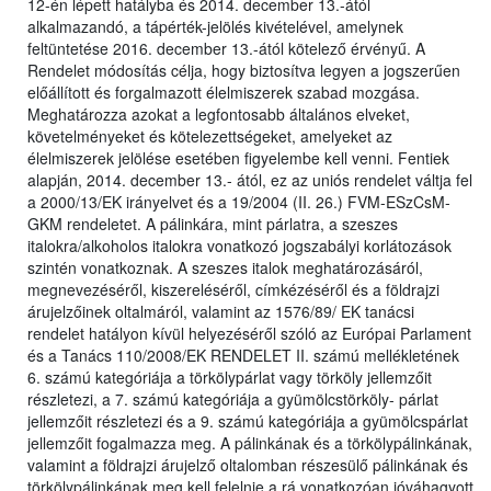
12-én lépett hatályba és 2014. december 13.-ától
alkalmazandó, a tápérték-jelölés kivételével, amelynek
feltüntetése 2016. december 13.-ától kötelező érvényű. A
Rendelet módosítás célja, hogy biztosítva legyen a jogszerűen
előállított és forgalmazott élelmiszerek szabad mozgása.
Meghatározza azokat a legfontosabb általános elveket,
követelményeket és kötelezettségeket, amelyeket az
élelmiszerek jelölése esetében figyelembe kell venni. Fentiek
alapján, 2014. december 13.- ától, ez az uniós rendelet váltja fel
a 2000/13/EK irányelvet és a 19/2004 (II. 26.) FVM-ESzCsM-
GKM rendeletet. A pálinkára, mint párlatra, a szeszes
italokra/alkoholos italokra vonatkozó jogszabályi korlátozások
szintén vonatkoznak. A szeszes italok meghatározásáról,
megnevezéséről, kiszereléséről, címkézéséről és a földrajzi
árujelzőinek oltalmáról, valamint az 1576/89/ EK tanácsi
rendelet hatályon kívül helyezéséről szóló az Európai Parlament
és a Tanács 110/2008/EK RENDELET II. számú mellékletének
6. számú kategóriája a törkölypárlat vagy törköly jellemzőit
részletezi, a 7. számú kategóriája a gyümölcstörköly- párlat
jellemzőit részletezi és a 9. számú kategóriája a gyümölcspárlat
jellemzőit fogalmazza meg. A pálinkának és a törkölypálinkának,
valamint a földrajzi árujelző oltalomban részesülő pálinkának és
törkölypálinkának meg kell felelnie a rá vonatkozóan jóváhagyott