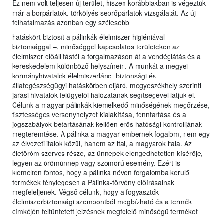
Ez nem volt teljesen új terület, hiszen korábbiakban is végeztük
már a borpárlatok, törkölyés seprőpárlatok vizsgálatát. Az új
felhatalmazás azonban egy szélesebb
hatáskört biztosít a pálinkák élelmiszer-higiéniával –
biztonsággal –, minőséggel kapcsolatos területeken az
élelmiszer előállítástól a forgalmazáson át a vendéglátás és a
kereskedelem különböző helyszínein. A munkát a megyei
kormányhivatalok élelmiszerlánc- biztonsági és
állategészségügyi hatáskörben eljáró, megyeszékhely szerinti
járási hivatalok felügyelői hálózatának segítségével látjuk el.
Célunk a magyar pálinkák kiemelkedő minőségének megőrzése,
tisztességes versenyhelyzet kialakítása, fenntartása és a
jogszabályok betartásának kellően erős hatósági kontrolljának
megteremtése. A pálinka a magyar embernek fogalom, nem egy
az élvezeti italok közül, hanem az ital, a magyarok itala. Az
életöröm szerves része, az ünnepek elengedhetetlen kísérője,
legyen az örömünnep vagy szomorú esemény. Ezért is
kiemelten fontos, hogy a pálinka néven forgalomba kerülő
termékek ténylegesen a Pálinka-törvény előírásainak
megfeleljenek. Végső célunk, hogy a fogyasztók
élelmiszerbiztonsági szempontból megbízható és a termék
címkéjén feltüntetett jelzésnek megfelelő minőségű terméket