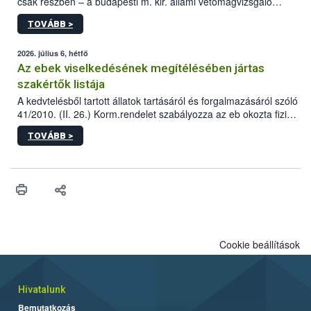
csak részben – a budapesti m. kir. állami vetőmagvizsgáló
állomás a Kis Rókus utca 15. szám alatti, Czigler Győző által
TOVÁBB >
tervezett új épületébe.
2026. július 6, hétfő
Az ebek viselkedésének megítélésében jártas
szakértők listája
A kedvtelésből tartott állatok tartásáról és forgalmazásáról szóló
41/2010. (II. 26.) Korm.rendelet szabályozza az eb okozta fizikai
sérülés, illetve ennek veszélye keletkezésekor felmerülő
TOVÁBB >
hatósági feladatokat, valamint a veszélyes eb tartását és annak
engedélyezését. Ezen eljárások során szükség esetén be kell
vonni az ebek viselkedésének megítélésében jártas szakértőt.
Cookie beállítások
Hivatalunk
Bemutatkozás