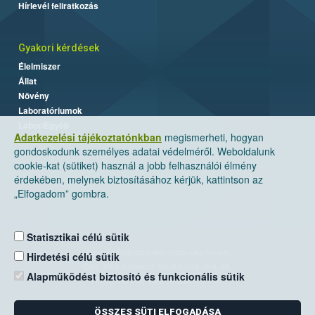
Hírlevél feliratkozás
Gyakori kérdések
Élelmiszer
Állat
Növény
Laboratóriumok
Labor/Egyéb
Adatkezelési tájékoztatónkban
megismerheti, hogyan
gondoskodunk személyes adatai védelméről. Weboldalunk
cookie-kat (sütiket) használ a jobb felhasználói élmény
érdekében, melynek biztosításához kérjük, kattintson az
„Elfogadom” gombra.
Statisztikai célú sütik
Nemzeti Élelmiszerlánc-biztonsági Hivatal
Hirdetési célú sütik
Cím: 1024 Budapest, Keleti Károly utca. 24.
Alapműködést biztosító és funkcionális sütik
Levelezési cím: 1525 Budapest. Pf. 30.
ÖSSZES SÜTI ELFOGADÁSA