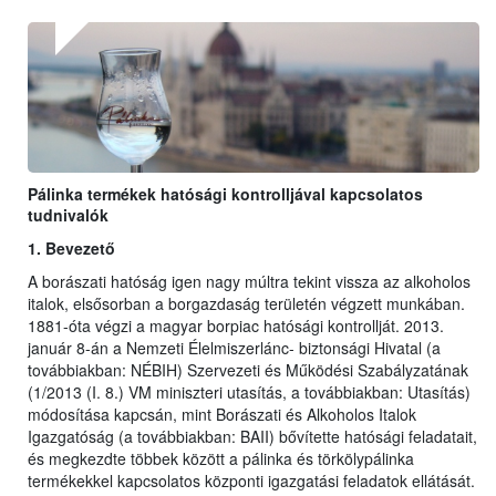
Pálinka termékek hatósági kontrolljával kapcsolatos
tudnivalók
1. Bevezető
A borászati hatóság igen nagy múltra tekint vissza az alkoholos
italok, elsősorban a borgazdaság területén végzett munkában.
1881-óta végzi a magyar borpiac hatósági kontrollját. 2013.
január 8-án a Nemzeti Élelmiszerlánc- biztonsági Hivatal (a
továbbiakban: NÉBIH) Szervezeti és Működési Szabályzatának
(1/2013 (I. 8.) VM miniszteri utasítás, a továbbiakban: Utasítás)
módosítása kapcsán, mint Borászati és Alkoholos Italok
Igazgatóság (a továbbiakban: BAII) bővítette hatósági feladatait,
és megkezdte többek között a pálinka és törkölypálinka
termékekkel kapcsolatos központi igazgatási feladatok ellátását.