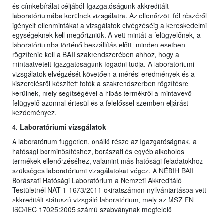
és címkebírálat céljából Igazgatóságunk akkreditált
laboratóriumába kerülnek vizsgálatra. Az ellenőrzött fél részéről
igényelt ellenmintákat a vizsgálatok elvégzéséig a kereskedelmi
egységeknek kell megőrizniük. A vett mintát a felügyelőnek, a
laboratóriumba történő beszállítás előtt, minden esetben
rögzítenie kell a BAII szakrendszerében ahhoz, hogy a
mintaátvételt Igazgatóságunk fogadni tudja. A laboratóriumi
vizsgálatok elvégzését követően a mérési eredmények és a
kiszerelésről készített fotók a szakrendszerben rögzítésre
kerülnek, mely segítségével a hibás termékről a mintavevő
felügyelő azonnal értesül és a felelőssel szemben eljárást
kezdeményez.
4. Laboratóriumi vizsgálatok
A laboratórium független, önálló része az Igazgatóságnak, a
hatósági borminősítéshez, borászati és egyéb alkoholos
termékek ellenőrzéséhez, valamint más hatósági feladatokhoz
szükséges laboratóriumi vizsgálatokat végez. A NÉBIH BAII
Borászati Hatósági Laboratórium a Nemzeti Akkreditáló
Testületnél NAT-1-1673/2011 okiratszámon nyilvántartásba vett
akkreditált státuszú vizsgáló laboratórium, mely az MSZ EN
ISO/IEC 17025:2005 számú szabványnak megfelelő