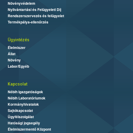
Növényvédelem
Nyilvántartási és Felügyeleti Díj
Rendszerszervezés és felügyelet
Termékpálya-ellenőrzés
Ügyintézés
Élelmiszer
Állat
Növény
Labor/Egyéb
Kapcsolat
Nébih Igazgatóságok
Nébih Laboratóriumok
Kormányhivatalok
Sajtókapcsolat
Ügyfélszolgálat
Hatósági jogsegély
Élelmiszermentő Központ