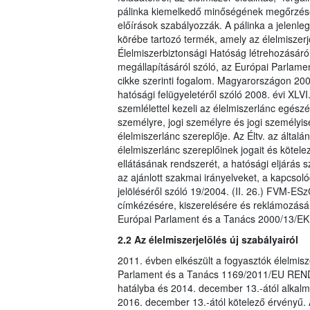
pálinka kiemelkedő minőségének megőrzése 
előírások szabályozzák. A pálinka a jelenleg
körébe tartozó termék, amely az élelmiszerj
Élelmiszerbiztonsági Hatóság létrehozásáró
megállapításáról szóló, az Európai Parlame
cikke szerinti fogalom. Magyarországon 2008
hatósági felügyeletéről szóló 2008. évi XLVI
szemlélettel kezeli az élelmiszerlánc egészé
személyre, jogi személyre és jogi személyi
élelmiszerlánc szereplője. Az Éltv. az által
élelmiszerlánc szereplőinek jogait és kötelez
ellátásának rendszerét, a hatósági eljárás 
az ajánlott szakmai irányelveket, a kapcso
jelöléséről szóló 19/2004. (II. 26.) FVM-ES
címkézésére, kiszerelésére és reklámozásár
Európai Parlament és a Tanács 2000/13/EK I
2.2 Az élelmiszerjelölés új szabályairól
2011. évben elkészült a fogyasztók élelmisz
Parlament és a Tanács 1169/2011/EU REND
hatályba és 2014. december 13.-ától alkalma
2016. december 13.-ától kötelező érvényű. 