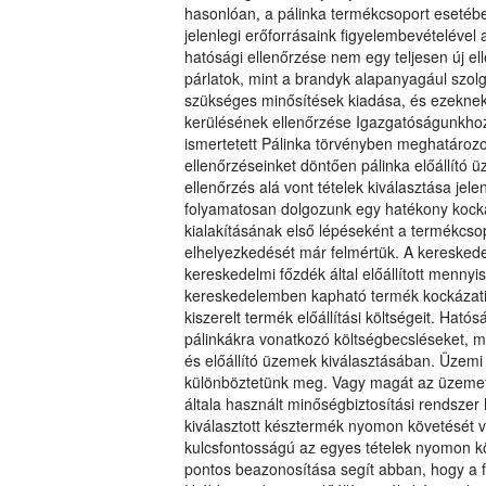
hasonlóan, a pálinka termékcsoport esetébe
jelenlegi erőforrásaink figyelembevételével a
hatósági ellenőrzése nem egy teljesen új e
párlatok, mint a brandyk alapanyagául szol
szükséges minősítések kiadása, és ezeknek
kerülésének ellenőrzése Igazgatóságunkhoz
ismertetett Pálinka törvényben meghatározott
ellenőrzéseinket döntően pálinka előállít
ellenőrzés alá vont tételek kiválasztása je
folyamatosan dolgozunk egy hatékony kocká
kialakításának első lépéseként a termékcsopo
elhelyezkedését már felmértük. A kereskedel
kereskedelmi főzdék által előállított menn
kereskedelemben kapható termék kockázati 
kiszerelt termék előállítási költségeit. Ha
pálinkákra vonatkozó költségbecsléseket, m
és előállító üzemek kiválasztásában. Üzemi 
különböztetünk meg. Vagy magát az üzemet, m
általa használt minőségbiztosítási rendsze
kiválasztott késztermék nyomon követését v
kulcsfontosságú az egyes tételek nyomon k
pontos beazonosítása segít abban, hogy a f