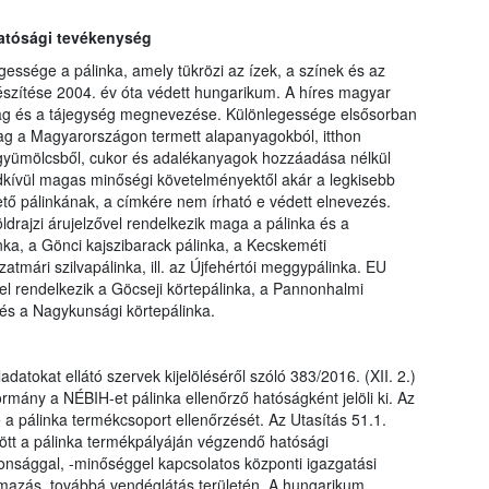
hatósági tevékenység
ssége a pálinka, amely tükrözi az ízek, a színek és az
észítése 2004. év óta védett hungarikum. A híres magyar
ag és a tájegység megnevezése. Különlegessége elsősorban
ag a Magyarországon termett alapanyagokból, itthon
án gyümölcsből, cukor és adalékanyagok hozzáadása nélkül
ndkívül magas minőségi követelményektől akár a legkisebb
tő pálinkának, a címkére nem írható e védett elnevezés.
öldrajzi árujelzővel rendelkezik maga a pálinka és a
inka, a Gönci kajszibarack pálinka, a Kecskeméti
atmári szilvapálinka, ill. az Újfehértói meggypálinka. EU
vel rendelkezik a Göcseji körtepálinka, a Pannonhalmi
 és a Nagykunsági körtepálinka.
datokat ellátó szervek kijelöléséről szóló 383/2016. (XII. 2.)
mány a NÉBIH-et pálinka ellenőrző hatóságként jelöli ki. Az
a pálinka termékcsoport ellenőrzését. Az Utasítás 51.1.
ött a pálinka termékpályáján végzendő hatósági
iztonsággal, -minőséggel kapcsolatos központi igazgatási
galmazás, továbbá vendéglátás területén. A hungarikum