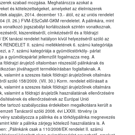
lmiszerek szabad mozgása. Meghatározza azokat a
yeket és kötelezettségeket, amelyeket az élelmiszerek
tiek alapján, 2014. december 13.- ától, ez az uniós rendelet
2004 (II. 26.) FVM-ESzCsM-GKM rendeletet. A pálinkára, mint
kra vonatkozó jogszabályi korlátozások szintén vonatkoznak.
éséről, kiszereléséről, címkézéséről és a földrajzi
/ EK tanácsi rendelet hatályon kívül helyezéséről szóló az
K RENDELET II. számú mellékletének 6. számú kategóriája
etezi, a 7. számú kategóriája a gyümölcstörköly- párlat
iája a gyümölcspárlat jellemzőit fogalmazza meg. A
a földrajzi árujelző oltalomban részesülő pálinkának és
natkozóan jóváhagyott termékleírásban foglaltaknak. A
valamint a szeszes italok földrajzi árujelzőinek oltalmára
ről szóló 158/2009. (VII. 30.) Korm. rendelet előírásait a
valamint a szeszes italok földrajzi árujelzőinek oltalmára
ek, valamint a földrajzi árujelzők használatának ellenőrzésére
minősítésének és ellenőrzésének az Európai Unió
rbe tartozó szabályozása érdekében megalkotásra került a
Nemzeti Tanácsról szóló 2008. évi LXXIII. törvény (a
örvény szabályozza a pálinka és a törkölypálinka megnevezés
lamint kitér a pálinka zárjegy kötelező használatára is. A
ben: „Pálinkánk csak a 110/2008/EK rendelet II. számú