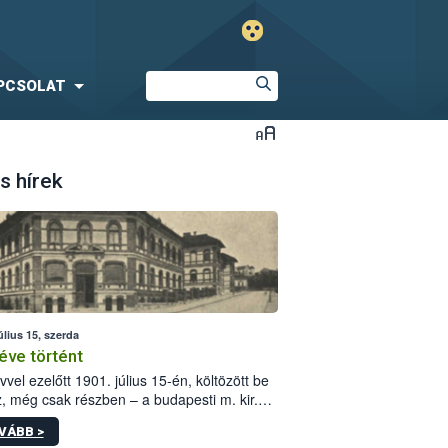
PCSOLAT
s hírek
úlius 15, szerda
éve történt
vvel ezelőtt 1901. július 15-én, költözött be
z, még csak részben – a budapesti m. kir.
i vetőmagvizsgáló állomás a Kis Rókus utca
VÁBB >
ám alatti, Czigler Győző által tervezett új