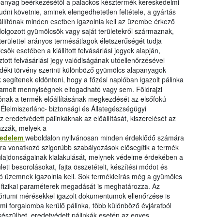
alapanyag beérkezésétől a palackos késztermék kereskedelmi
dni követnie, aminek elengedhetetlen feltétele, a gyártás
állítónak minden esetben igazolnia kell az üzembe érkező
olgozott gyümölcsök vagy saját területekről származnak,
erülettel arányos termésátlagok életszerűségét tudja
csök esetében a kiállított felvásárlási jegyek alapján,
tott felvásárlási jegy valódiságának utóellenőrzésével
vedéki törvény szerinti különböző gyümölcs alapanyagok
 segítenek eldönteni, hogy a főzési naplóban igazolt pálinka
amolt mennyiségnek elfogadható vagy sem. Földrajzi
lítónak a termék előállításának megkezdését az elsőfokú
lelmiszerlánc- biztonsági és Állategészségügyi
z eredetvédett pálinkáknak az előállítását, kiszerelését az
azzák, melyek a
tvedelem
weboldalon nyilvánosan minden érdeklődő számára
ására vonatkozó szigorúbb szabályozások elősegítik a termék
ulajdonságainak kialakulását, melynek védelme érdekében a
ti besorolásokat, fajta összetételt, készítési módot és
tó üzemnek igazolnia kell. Sok termékleírás még a gyümölcs
 fizikai paraméterek megadását is meghatározza. Az
tóriumi mérésekkel igazolt dokumentumok ellenőrzése is
mi forgalomba kerülő pálinka, több különböző évjáratból
készülhet, eredetvédett pálinkák esetén az egyes