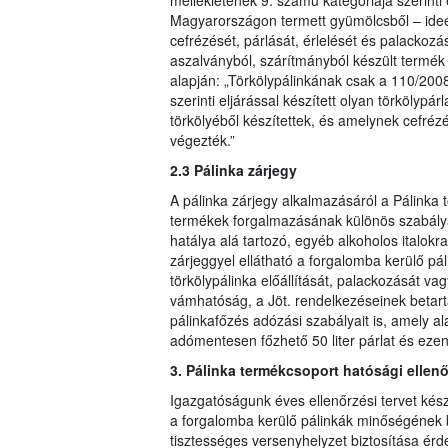
mellékletének 9. számú kategóriája szerinti
Magyarországon termett gyümölcsből – ideér
cefrézését, párlását, érlelését és palackoz
aszalványból, szárítmányból készült termék
alapján: „Törkölypálinkának csak a 110/2008
szerinti eljárással készített olyan törkölyp
törkölyéből készítettek, és amelynek cefréz
végezték.”
2.3 Pálinka zárjegy
A pálinka zárjegy alkalmazásáról a Pálinka t
termékek forgalmazásának különös szabályai
hatálya alá tartozó, egyéb alkoholos italokr
zárjeggyel ellátható a forgalomba kerülő pál
törkölypálinka előállítását, palackozását 
vámhatóság, a Jöt. rendelkezéseinek betartá
pálinkafőzés adózási szabályait is, amely a
adómentesen főzhető 50 liter párlat és ezen
3. Pálinka termékcsoport hatósági ellen
Igazgatóságunk éves ellenőrzési tervet kész
a forgalomba kerülő pálinkák minőségének bi
tisztességes versenyhelyzet biztosítása ér