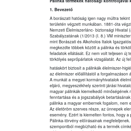
Pálinka termékek hatósági kontrolljával
1. Bevezető
A borászati hatóság igen nagy múltra tekint
területén végzett munkában. 1881-óta végzi 
Nemzeti Élelmiszerlánc- biztonsági Hivatal
Szabályzatának (1/2013 (I. 8.) VM miniszter
mint Borászati és Alkoholos Italok Igazgatós
megkezdte többek között a pálinka és törköl
feladatok ellátását. Ez nem volt teljesen új
törkölyés seprőpárlatok vizsgálatát. Az új 
hatáskört biztosít a pálinkák élelmiszer-hig
az élelmiszer előállítástól a forgalmazáson
A munkát a megyei kormányhivatalok élelmis
eljáró, megyeszékhely szerinti járási hivatal
magyar pálinkák kiemelkedő minőségének me
fenntartása és a jogszabályok betartásának
pálinka a magyar embernek fogalom, nem egy 
Az életöröm szerves része, az ünnepek ele
esemény. Ezért is kiemelten fontos, hogy a
Pálinka-törvény előírásainak megfeleljenek.
szempontból megbízható és a termék címkéj