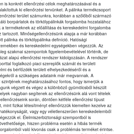
n is konkrét ellenőrzési célok meghatározásával és a
lakítottuk ki ellenőrzési tervünket. A pálinka termékcsoport
llenőrzési terület számunkra, korábban a szőlőből származó
gáló borpárlatok és törkölypálinkák forgalomba hozatalához
 a termékeknek az előállítása és kereskedelmi forgalomba
 tartozott. Minőségellenőrzésünk alapja a már korábban
 pálinka és törkölypálinka definíció. Hatósági
ó üzemekben és kereskedelmi egységekben végezzük. Az
lenleg szakmai szempontok figyelembevételével történik, de
zat alapú ellenőrzési rendszer kidolgozásán. A rendszer
rttal foglalkozó piaci szereplők számát és területi
mi és bérfőzdék területi elhelyezkedéséről és a
yiségekről a szükséges adataink már megvannak. A
szintjének meghatározásához fontos, hogy ismerjük a
tóságunk végzett és végez a különböző gyümölcsből készült
elyek nagyban segítenek az ellenőrzésünk alá vont tételek
ellenőrzéseink során, döntően kétféle ellenőrzési típust
int fizikai létesítményt ellenőrizzük kiemelten kezelve az
r hatékonyságát, vagy egy véletlenszerűen kereskedelemből
égezzük el. Élelmiszerbiztonsági szempontból is
övethetősége, hiszen probléma esetén a hibás termék
orgalomból való kivonás csak a problémás terméket érintse.