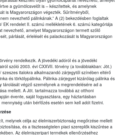
 eljárással készített olyan gyümölcspárlat nevezhető, amelyet
tve a gyümölcsvelőt is – készítettek, és amelynek
ását is Magyarországon végezték. Sűrítményből,
 nem nevezhető pálinkának.” A (2) bekezdésben foglaltak
/ EK rendelet II. számú mellékletének 6. számú kategóriája
árlat nevezhető, amelyet Magyarországon termett szőlő
ését, párlását, érlelését és palackozását is Magyarországon
örvény rendelkezik. A jövedéki adóról és a jövedéki
ról szóló 2003. évi CXXVII. törvény (a továbbiakban: Jöt.)
a/ szeszes italokra alkalmazandó zárjegytől színében eltérő
inka és törkölypálinka. Pálinka-zárjegyet kizárólag pálinka és
vagy tárolását végző személynek a megrendelésére ad a
sa mellett. A Jöt. tartalmazza továbbá az otthoni
lapján évente, saját fogyasztásra, egy háztartásban
 mennyiség után bérfőzés esetén sem kell adót fizetni.
őrzése
ít, melynek célja az élelmiszerbiztonság megőrzése mellett
ztosítása, és a tisztességtelen piaci szereplők kiszűrése a
dekében. Az élelmiszeripari termékek ellenőrzéséhez