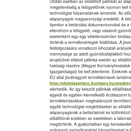
Utóbbi esetben az előállított pálinkát az 
megjelenéséig a felügyelőnek nyomon kell tu
technológiai folyamatainak ismerete. Az elő
alapanyagok magyarországi eredetét. A feld
ilyenkor a betárolási dokumentumokat és a t
ellenőrizni a felügyelő, vagy vásárolt gyümöl
esetenként egy-egy véletlenszerűen kiválasz
történik a termékmérlegek felállítása. A jö
feldolgozására vonatkozó kihozatali arányok
mennyisége az adott gyümölcsfajtákból hoz
árujelzővel ellátott pálinka esetén az előál
hatóság részére (Megyei Kormányhivatalok É
Igazgatóságai) be kell jelentenie. Ezeknek a
EU által jóváhagyott termékleírások tartalm
http://elelmiszerlanc.kormany.hu/erede
elérhetők. Az így készült pálinkák előállít
egyedi és egyben kiemelkedő érzékszervi t
termékleírásokban meghatározott termőterüle
egyéb technológiai megkötéseket az előállí
alapanyagának a beltartalmát és különböző
előállítónál ezekben az esetekben a labora
megtörténik. A gyakorlatban egy kereskedel
származó gyümölcspárlat házasításaival is 