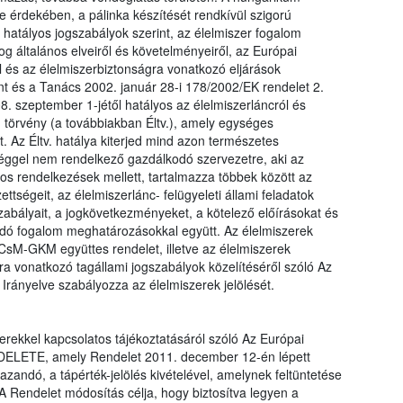
érdekében, a pálinka készítését rendkívül szigorú
 hatályos jogszabályok szerint, az élelmiszer fogalom
og általános elveiről és követelményeiről, az Európai
l és az élelmiszerbiztonságra vonatkozó eljárások
nt és a Tanács 2002. január 28-i 178/2002/EK rendelet 2.
. szeptember 1-jétől hatályos az élelmiszerláncról és
. törvény (a továbbiakban Éltv.), amely egységes
t. Az Éltv. hatálya kiterjed mind azon természetes
séggel nem rendelkező gazdálkodó szervezetre, aki az
ános rendelkezések mellett, tartalmazza többek között az
ettségeit, az élelmiszerlánc- felügyeleti állami feladatok
szabályait, a jogkövetkezményeket, a kötelező előírásokat és
lódó fogalom meghatározásokkal együtt. Az élelmiszerek
zCsM-GKM együttes rendelet, illetve az élelmiszerek
a vonatkozó tagállami jogszabályok közelítéséről szóló Az
rányelve szabályozza az élelmiszerek jelölését.
erekkel kapcsolatos tájékoztatásáról szóló Az Európai
ELETE, amely Rendelet 2011. december 12-én lépett
zandó, a tápérték-jelölés kivételével, amelynek feltüntetése
A Rendelet módosítás célja, hogy biztosítva legyen a