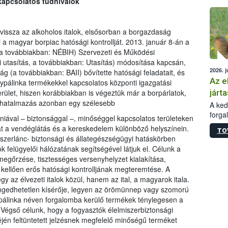
 kapcsolatos tudnivalók
épüle
 vissza az alkoholos italok, elsősorban a borgazdaság
a magyar borpiac hatósági kontrollját. 2013. január 8-án a
 (a továbbiakban: NÉBIH) Szervezeti és Működési
i utasítás, a továbbiakban: Utasítás) módosítása kapcsán,
2026. j
ág (a továbbiakban: BAII) bővítette hatósági feladatait, és
Az e
ypálinka termékekkel kapcsolatos központi igazgatási
járta
 terület, hiszen korábbiakban is végeztük már a borpárlatok,
felhatalmazás azonban egy szélesebb
A kedv
forga
iéniával – biztonsággal –, minőséggel kapcsolatos területeken
Korm.
 át a vendéglátás és a kereskedelem különböző helyszínein.
TO
sérül
zerlánc- biztonsági és állategészségügyi hatáskörben
felme
ok felügyelői hálózatának segítségével látjuk el. Célunk a
veszé
gőrzése, tisztességes versenyhelyzet kialakítása,
Ezen 
 kellően erős hatósági kontrolljának megteremtése. A
vonni
az élvezeti italok közül, hanem az ital, a magyarok itala.
jártas
ngedhetetlen kísérője, legyen az örömünnep vagy szomorú
 pálinka néven forgalomba kerülő termékek ténylegesen a
 Végső célunk, hogy a fogyasztók élelmiszerbiztonsági
én feltüntetett jelzésnek megfelelő minőségű terméket