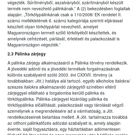
végezték. Sűrítményből, aszalványból, szárítmányból készült
termék nem nevezhető pálinkának.” A (2) bekezdésben foglaltak
alapján: „Törkölypálinkának csak a 110/2008/ EK rendelet II.
számú mellékletének 6. számú kategóriája szerinti eljárással
készített olyan törkölypárlat nevezhető, amelyet
Magyarországon termett szőlő törkölyéből készítettek, és
amelynek cefrézését, párlását, érlelését és palackozását is
Magyarországon végezték.”
2.3 Pálinka zárjegy
A pálinka zárjegy alkalmazásáról a Pálinka törvény rendelkezik.
A jövedéki adóról és a jövedéki termékek forgalmazásának
különös szabályairól szóló 2003. évi CXXVII. törvény (a
továbbiakban: Jöt.) hatálya alá tartozó, egyéb alkoholos italokra/
szeszes italokra alkalmazandó zárjegytől színében eltérő
zárjeggyel ellátható a forgalomba kerülő pálinka és
törkölypálinka. Pálinka-zárjegyet kizárólag pálinka és
törkölypálinka előállítását, palackozását vagy tárolását végző
személynek a megrendelésére ad a vámhatóság, a Jöt.
rendelkezéseinek betartása mellett. A Jöt. tartalmazza továbbá
az otthoni pálinkafőzés adózási szabályait is, amely alapján
évente, saját fogyasztásra, egy háztartásban adómentesen