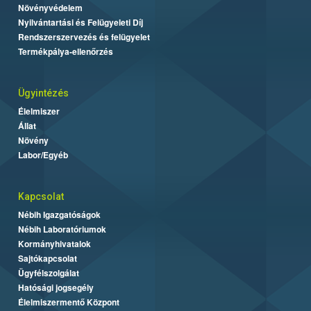
Növényvédelem
Nyilvántartási és Felügyeleti Díj
Rendszerszervezés és felügyelet
Termékpálya-ellenőrzés
Ügyintézés
Élelmiszer
Állat
Növény
Labor/Egyéb
Kapcsolat
Nébih Igazgatóságok
Nébih Laboratóriumok
Kormányhivatalok
Sajtókapcsolat
Ügyfélszolgálat
Hatósági jogsegély
Élelmiszermentő Központ