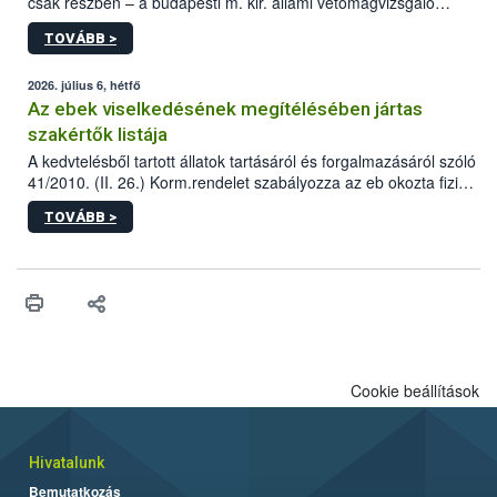
csak részben – a budapesti m. kir. állami vetőmagvizsgáló
állomás a Kis Rókus utca 15. szám alatti, Czigler Győző által
TOVÁBB >
tervezett új épületébe.
2026. július 6, hétfő
Az ebek viselkedésének megítélésében jártas
szakértők listája
A kedvtelésből tartott állatok tartásáról és forgalmazásáról szóló
41/2010. (II. 26.) Korm.rendelet szabályozza az eb okozta fizikai
sérülés, illetve ennek veszélye keletkezésekor felmerülő
TOVÁBB >
hatósági feladatokat, valamint a veszélyes eb tartását és annak
engedélyezését. Ezen eljárások során szükség esetén be kell
vonni az ebek viselkedésének megítélésében jártas szakértőt.
Cookie beállítások
Hivatalunk
Bemutatkozás