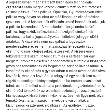
A jogszabályban meghatározott különleges technológiai
eljárásokra utaló megnevezések címkén történő feltüntetését
(Kisüsti pálinka, Érlelt pálinka, Ópálinka, Gyümölcságyon érlelt
pálinka vagy ágyas pálinka) az előállítónak az ellenőrzéskor
igazolnia kell. A késztermék előállítás utolsó lépésének tekintjük
a pálinka kiszerelését. A kereskedelmi forgalomba kerülő
pálinka, fogyasztók tájékoztatására szolgáló címkéjének
tartalmaznia kell a jogszabályokban kötelező jelleggel előírt
adatokat. A kiszerelés nem szolgálhat a fogyasztók
megtévesztésére, és nem tartalmazhat félrevezető vagy
ellentmondásos kifejezéseket, jelzéseket. A kiszerelésen
feltüntetett tételszám, töltési dátum és a sértetlen zárjegy
megléte, probléma esetén elengedhetetlen feltétele a hibás tétel
gyors beazonosításnak és forgalomból történő kivonásának. A
létesítmény ellenőrzés a gyakorlatban a teljes üzem bejárásával
kezdődik, majd ezt követően a felügyelő egy check-lista szerint
rögzíti az esetleges hiányosságokat, hiba esetén javaslatokat
tehet, és határidőket szabhat a problémák megszüntetésére. Az
ellenőrzési témakörök az élelmiszerbiztonságot veszélyeztető
hiá nyosságok kiszűrésére hívják fel az üzemek figyelmét, olyan
témaköröket tartalmaznak, melyek befolyásolhatják a
biztonságos késztermék előállítását. Az épületek műszaki