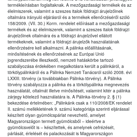
termékleírásban foglaltaknak. A mezőgazdasági termékek és az
élelmiszerek, valamint a szeszes italok földrajzi árujelzőinek
oltalmára irányuló eljárásról és a termékek ellenőrzéséről szóló
158/2009. (VII. 30.) Korm. rendelet előírásait a mezőgazdasági
termékek és az élelmiszerek, valamint a szeszes italok földrajzi
árujelzőinek oltalmára és a földrajzi árujelzővel ellátott
termékeknek, valamint a földrajzi árujelzők használatának
ellenőrzésére kell alkalmazni. A pálinka előállításának,
minősítésének és ellenőrzésének az Európai Unió
jogrendszerébe illeszkedő, nemzeti hatáskörbe tartozó
szabályozása érdekében megalkotásra került a pálinkáról, a
törkölypálinkáról és a Pálinka Nemzeti Tanácsról szóló 2008. évi
LXXIII. törvény (a továbbiakban Pálinka-törvény). A Pálinka
törvény szabályozza a pálinka és a törkölypálinka megnevezés
használatát, oltalmát illetve minősítését, valamint kitér a pálinka
zárjegy kötelező használatára is. A Pálinka-törvény 2. § (1)
bekezdése értelmében: „Pálinkánk csak a 110/2008/EK rendelet
II. számú mellékletének 9. számú kategóriája szerinti eljárással
készített olyan gyümölcspárlat nevezhető, amelyet
Magyarországon termett gyümölcsből – ideértve a
gyümölcsvelőt is – készítettek, és amelynek cefrézését,
párlását, érlelését és palackozását is Magyarországon