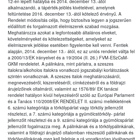
12-én lépett hatályba és 2014. december 13.-ától
alkalmazandó, a tápérték-jelölés kivételével, amelynek
feltüntetése 2016. december 13.-ától kötelező érvényű. A
Rendelet módosítás célja, hogy biztosítva legyen a jogszerűen
előállított és forgalmazott élelmiszerek szabad mozgása.
Meghatározza azokat a legfontosabb általános elveket,
követelményeket és kötelezettségeket, amelyeket az
élelmiszerek jelölése esetében figyelembe kell venni. Fentiek
alapján, 2014. december 13.- ától, ez az uniós rendelet váltja fel
a 2000/13/EK irányelvet és a 19/2004 (II. 26.) FVM-ESzCsM-
GKM rendeletet. A pálinkára, mint párlatra, a szeszes
italokra/alkoholos italokra vonatkozó jogszabályi korlátozások
szintén vonatkoznak. A szeszes italok meghatározásáról,
megnevezéséről, kiszereléséről, címkézéséről és a földrajzi
árujelzőinek oltalmáról, valamint az 1576/89/ EK tanácsi
rendelet hatályon kívül helyezéséről szóló az Európai Parlament
és a Tanács 110/2008/EK RENDELET II. számú mellékletének
6. számú kategóriája a törkölypárlat vagy törköly jellemzőit
részletezi, a 7. számú kategóriája a gyümölcstörköly- párlat
jellemzőit részletezi és a 9. számú kategóriája a gyümölcspárlat
jellemzőit fogalmazza meg. A pálinkának és a törkölypálinkának,
valamint a földrajzi árujelző oltalomban részesülő pálinkának és
törkölypálinkának meg kell felelnie a rá vonatkozóan jóváhagyott