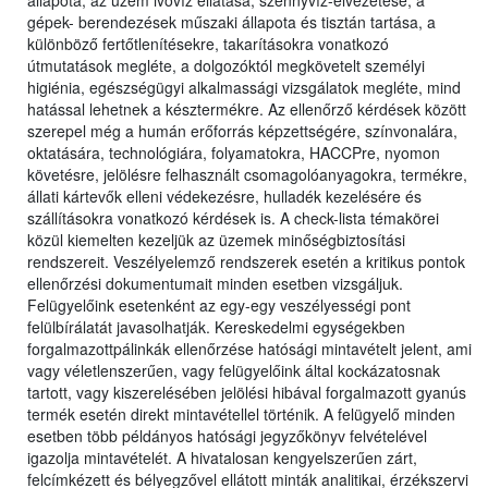
állapota, az üzem ivóvíz ellátása, szennyvíz-elvezetése, a
gépek- berendezések műszaki állapota és tisztán tartása, a
különböző fertőtlenítésekre, takarításokra vonatkozó
útmutatások megléte, a dolgozóktól megkövetelt személyi
higiénia, egészségügyi alkalmassági vizsgálatok megléte, mind
hatással lehetnek a késztermékre. Az ellenőrző kérdések között
szerepel még a humán erőforrás képzettségére, színvonalára,
oktatására, technológiára, folyamatokra, HACCPre, nyomon
követésre, jelölésre felhasznált csomagolóanyagokra, termékre,
állati kártevők elleni védekezésre, hulladék kezelésére és
szállításokra vonatkozó kérdések is. A check-lista témakörei
közül kiemelten kezeljük az üzemek minőségbiztosítási
rendszereit. Veszélyelemző rendszerek esetén a kritikus pontok
ellenőrzési dokumentumait minden esetben vizsgáljuk.
Felügyelőink esetenként az egy-egy veszélyességi pont
felülbírálatát javasolhatják. Kereskedelmi egységekben
forgalmazottpálinkák ellenőrzése hatósági mintavételt jelent, ami
vagy véletlenszerűen, vagy felügyelőink által kockázatosnak
tartott, vagy kiszerelésében jelölési hibával forgalmazott gyanús
termék esetén direkt mintavétellel történik. A felügyelő minden
esetben több példányos hatósági jegyzőkönyv felvételével
igazolja mintavételét. A hivatalosan kengyelszerűen zárt,
felcímkézett és bélyegzővel ellátott minták analitikai, érzékszervi