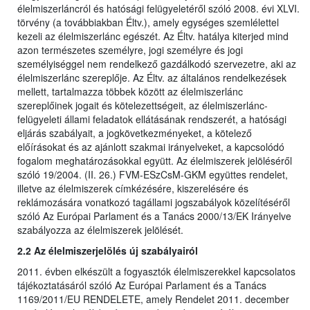
élelmiszerláncról és hatósági felügyeletéről szóló 2008. évi XLVI.
törvény (a továbbiakban Éltv.), amely egységes szemlélettel
kezeli az élelmiszerlánc egészét. Az Éltv. hatálya kiterjed mind
azon természetes személyre, jogi személyre és jogi
személyiséggel nem rendelkező gazdálkodó szervezetre, aki az
élelmiszerlánc szereplője. Az Éltv. az általános rendelkezések
mellett, tartalmazza többek között az élelmiszerlánc
szereplőinek jogait és kötelezettségeit, az élelmiszerlánc-
felügyeleti állami feladatok ellátásának rendszerét, a hatósági
eljárás szabályait, a jogkövetkezményeket, a kötelező
előírásokat és az ajánlott szakmai irányelveket, a kapcsolódó
fogalom meghatározásokkal együtt. Az élelmiszerek jelöléséről
szóló 19/2004. (II. 26.) FVM-ESzCsM-GKM együttes rendelet,
illetve az élelmiszerek címkézésére, kiszerelésére és
reklámozására vonatkozó tagállami jogszabályok közelítéséről
szóló Az Európai Parlament és a Tanács 2000/13/EK Irányelve
szabályozza az élelmiszerek jelölését.
2.2 Az élelmiszerjelölés új szabályairól
2011. évben elkészült a fogyasztók élelmiszerekkel kapcsolatos
tájékoztatásáról szóló Az Európai Parlament és a Tanács
1169/2011/EU RENDELETE, amely Rendelet 2011. december