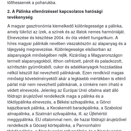
tölthessenek a poharukba.
2. A Pálinka ellenőrzéssel kapcsolatos hatósági
tevékenység
A magyar gasztronómia kiemelkedő különlegessége a pálinka,
amely tükrözi az ízek, a színek és az illatok nemes harmóniáját.
Elnevezése és készítése 2004. év óta védett hungarikum. A
híres magyar pálinkák nevében visszaköszön az alapanyag és a
tájegység megnevezése. Különlegessége elsősorban az
alapanyagok minőségében rejlik. Kizárólag a Magyarországon
termett alapanyagokból, itthon cefrézett, párolt és palackozott,
színtisztán gyümölcsből, cukor és adalékanyagok hozzáadása
nélkül készült ital nevezhető pálinkának. Ezen rendkívül magas
minőségi követelményektől akár a legkisebb mértékben is eltérő
párlat már nem nevezhető pálinkának, a címkére nem írható e
védett elnevezés. Jelenleg az Európai Unió oltalma alatt álló
földrajzi árujelzővel rendelkezik maga a pálinka és a
tökölypálinka elnevezés, a Békési szilvapálinka, a Gönci
kajszibarack pálinka, a Kecskeméti barackpálinka, a Szabolcsi
almapálinka, a Szatmári szilvapálinka, ill. az Újfehértói
meggypálinka. EU oltalommal nem, de hazai földrajzi árujelzővel
rendelkezik a Göcseji körtepálinka, a Pannonhalmi