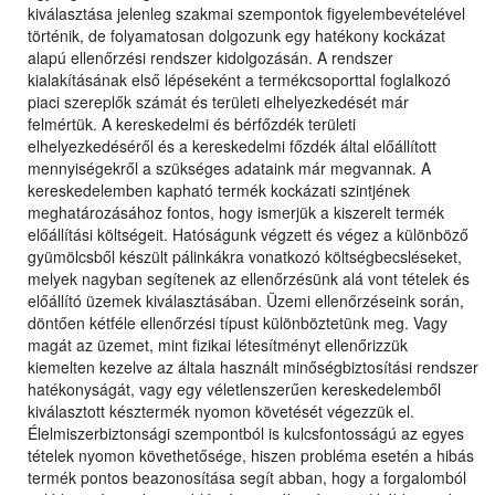
kiválasztása jelenleg szakmai szempontok figyelembevételével
történik, de folyamatosan dolgozunk egy hatékony kockázat
alapú ellenőrzési rendszer kidolgozásán. A rendszer
kialakításának első lépéseként a termékcsoporttal foglalkozó
piaci szereplők számát és területi elhelyezkedését már
felmértük. A kereskedelmi és bérfőzdék területi
elhelyezkedéséről és a kereskedelmi főzdék által előállított
mennyiségekről a szükséges adataink már megvannak. A
kereskedelemben kapható termék kockázati szintjének
meghatározásához fontos, hogy ismerjük a kiszerelt termék
előállítási költségeit. Hatóságunk végzett és végez a különböző
gyümölcsből készült pálinkákra vonatkozó költségbecsléseket,
melyek nagyban segítenek az ellenőrzésünk alá vont tételek és
előállító üzemek kiválasztásában. Üzemi ellenőrzéseink során,
döntően kétféle ellenőrzési típust különböztetünk meg. Vagy
magát az üzemet, mint fizikai létesítményt ellenőrizzük
kiemelten kezelve az általa használt minőségbiztosítási rendszer
hatékonyságát, vagy egy véletlenszerűen kereskedelemből
kiválasztott késztermék nyomon követését végezzük el.
Élelmiszerbiztonsági szempontból is kulcsfontosságú az egyes
tételek nyomon követhetősége, hiszen probléma esetén a hibás
termék pontos beazonosítása segít abban, hogy a forgalomból