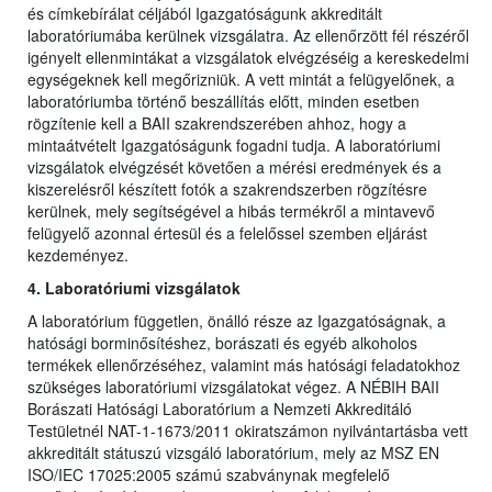
és címkebírálat céljából Igazgatóságunk akkreditált
laboratóriumába kerülnek vizsgálatra. Az ellenőrzött fél részéről
igényelt ellenmintákat a vizsgálatok elvégzéséig a kereskedelmi
egységeknek kell megőrizniük. A vett mintát a felügyelőnek, a
laboratóriumba történő beszállítás előtt, minden esetben
rögzítenie kell a BAII szakrendszerében ahhoz, hogy a
mintaátvételt Igazgatóságunk fogadni tudja. A laboratóriumi
vizsgálatok elvégzését követően a mérési eredmények és a
kiszerelésről készített fotók a szakrendszerben rögzítésre
kerülnek, mely segítségével a hibás termékről a mintavevő
felügyelő azonnal értesül és a felelőssel szemben eljárást
kezdeményez.
4. Laboratóriumi vizsgálatok
A laboratórium független, önálló része az Igazgatóságnak, a
hatósági borminősítéshez, borászati és egyéb alkoholos
termékek ellenőrzéséhez, valamint más hatósági feladatokhoz
szükséges laboratóriumi vizsgálatokat végez. A NÉBIH BAII
Borászati Hatósági Laboratórium a Nemzeti Akkreditáló
Testületnél NAT-1-1673/2011 okiratszámon nyilvántartásba vett
akkreditált státuszú vizsgáló laboratórium, mely az MSZ EN
ISO/IEC 17025:2005 számú szabványnak megfelelő