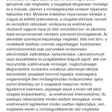
igényeinek való megfelelés, a vizsgálatok kifogástalan minősége
és a műszaki, valamint a minőségirányítási rendszer folyamatos
fejlesztése iránt. Mindezek érdekében folyamatosan követjük a
magyar és külföldi szakirodalmat, a vizsgálati előírások nemzeti
és nemzetközi változásait, rendszeres és eredményes
résztvevői vagyunk hazai és több nemzetközi bor- és alkoholos
italok komponenseinek mérésére szervezett körvizsgálatnak. Az
akkreditált személyzet képzettsége megfelelő, több mint 60%- a
rendelkezik felsőfokú (mérnök) végzettséggel. Eszközeinket,
mérőműszereinket szak szervizekkel rendszeresen
ellenőriztetjük, kalibráltatjuk, karbantartatjuk. Laboratóriumunk
olyan beszállítókkal és szolgáltatókkal dolgozik együtt, akik már
bizonyították szállítmányaik minőségét, megbízhatóságát.
Megrendelőink munkánkra vonatkozó véleményét kikérjük,
észrevételeit, javaslatait örömmel fogadjuk, kívánságukra
megismertetjük őket minőségirányítási rendszerünkkel. Igény
szerint lehetőség van a vizsgálatok helyszínen történő
figyelemmel kísérésére, segítséget adunk a kívánt célt elérő
vizsgálat kiválasztásához, az eredmények értelmezéséhez. Az
esetleges reklamációkat minden esetben kivizsgáljuk, ennek
eredményéről ügyfeleinket minden esetben tájékoztatjuk, nem
megfelelés esetén a minőségpolitikánknak való megfelelés