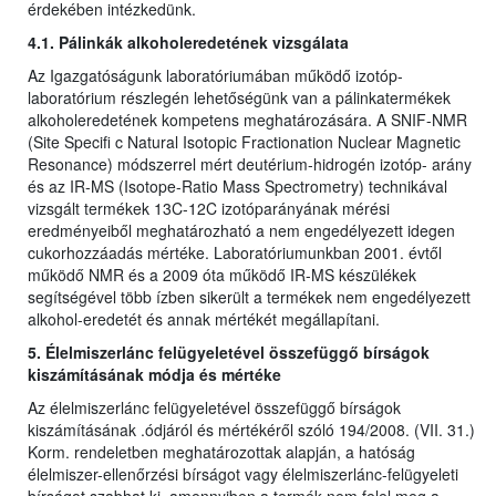
érdekében intézkedünk.
4.1. Pálinkák alkoholeredetének vizsgálata
Az Igazgatóságunk laboratóriumában működő izotóp-
laboratórium részlegén lehetőségünk van a pálinkatermékek
alkoholeredetének kompetens meghatározására. A SNIF-NMR
(Site Specifi c Natural Isotopic Fractionation Nuclear Magnetic
Resonance) módszerrel mért deutérium-hidrogén izotóp- arány
és az IR-MS (Isotope-Ratio Mass Spectrometry) technikával
vizsgált termékek 13C-12C izotóparányának mérési
eredményeiből meghatározható a nem engedélyezett idegen
cukorhozzáadás mértéke. Laboratóriumunkban 2001. évtől
működő NMR és a 2009 óta működő IR-MS készülékek
segítségével több ízben sikerült a termékek nem engedélyezett
alkohol-eredetét és annak mértékét megállapítani.
5. Élelmiszerlánc felügyeletével összefüggő bírságok
kiszámításának módja és mértéke
Az élelmiszerlánc felügyeletével összefüggő bírságok
kiszámításának .ódjáról és mértékéről szóló 194/2008. (VII. 31.)
Korm. rendeletben meghatározottak alapján, a hatóság
élelmiszer-ellenőrzési bírságot vagy élelmiszerlánc-felügyeleti