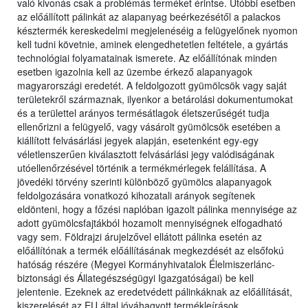
való kivonás csak a problémás terméket érintse. Utóbbi esetben
az előállított pálinkát az alapanyag beérkezésétől a palackos
késztermék kereskedelmi megjelenéséig a felügyelőnek nyomon
kell tudni követnie, aminek elengedhetetlen feltétele, a gyártás
technológiai folyamatainak ismerete. Az előállítónak minden
esetben igazolnia kell az üzembe érkező alapanyagok
magyarországi eredetét. A feldolgozott gyümölcsök vagy saját
területekről származnak, ilyenkor a betárolási dokumentumokat
és a területtel arányos termésátlagok életszerűségét tudja
ellenőrizni a felügyelő, vagy vásárolt gyümölcsök esetében a
kiállított felvásárlási jegyek alapján, esetenként egy-egy
véletlenszerűen kiválasztott felvásárlási jegy valódiságának
utóellenőrzésével történik a termékmérlegek felállítása. A
jövedéki törvény szerinti különböző gyümölcs alapanyagok
feldolgozására vonatkozó kihozatali arányok segítenek
eldönteni, hogy a főzési naplóban igazolt pálinka mennyisége az
adott gyümölcsfajtákból hozamolt mennyiségnek elfogadható
vagy sem. Földrajzi árujelzővel ellátott pálinka esetén az
előállítónak a termék előállításának megkezdését az elsőfokú
hatóság részére (Megyei Kormányhivatalok Élelmiszerlánc-
biztonsági és Állategészségügyi Igazgatóságai) be kell
jelentenie. Ezeknek az eredetvédett pálinkáknak az előállítását,
kiszerelését az EU által jóváhagyott termékleírások