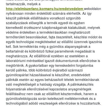
tartalmazzák, melyek a
http://elelmiszerlanc.kormany.hu/eredetvedelem
weboldalon
nyilvánosan minden érdeklődő számára elérhetők. Az így
készült pálinkák előállítására vonatkozó szigorúbb
szabályozások elősegítik a termék egyedi és egyben
kiemelkedő érzékszervi tulajdonságainak kialakulását, melynek
védelme érdekében a termékleírásokban meghatározott
termőterületi besorolásokat, fajta összetételt, készítési módot és
egyéb technológiai megkötéseket az előállító üzemnek igazolnia
kell. Sok termékleírás még a gyümölcs alapanyagának a
beltartalmát és különböző fizikai paraméterek megadását is
meghatározza. Az előállítónál ezekben az esetekben a
laboratóriumi mérésekkel igazolt dokumentumok ellenőrzése is
megtörténik. A gyakorlatban egy kereskedelmi forgalomba
kerülő pálinka, több különböző évjáratból származó
gyümölcspárlat házasításaival is készülhet, eredetvédett
pálinkák esetén az egyes beházasított tételek termékleírásnak
való megfelelőségét a hatóság vizsgálja. A pálinkakészítés
folyamatának ellenőrzésével kapcsolatos anyagmérlegek
felállításához nem csak az előállított késztermékek, hanem a
gyümölcsfeldolgozás során keletkezett melléktermékek és a
technológiából adódó veszteségek ellenőrzése is hozzátartozik.