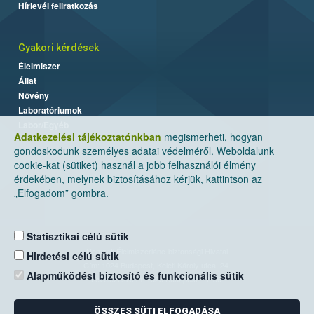
Hírlevél feliratkozás
Gyakori kérdések
Élelmiszer
Állat
Növény
Laboratóriumok
Labor/Egyéb
Adatkezelési tájékoztatónkban
megismerheti, hogyan
gondoskodunk személyes adatai védelméről. Weboldalunk
cookie-kat (sütiket) használ a jobb felhasználói élmény
érdekében, melynek biztosításához kérjük, kattintson az
„Elfogadom” gombra.
Statisztikai célú sütik
Nemzeti Élelmiszerlánc-biztonsági Hivatal
Hirdetési célú sütik
Cím: 1024 Budapest, Keleti Károly utca. 24.
Alapműködést biztosító és funkcionális sütik
Levelezési cím: 1525 Budapest. Pf. 30.
ÖSSZES SÜTI ELFOGADÁSA