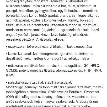
minőségirányítási rendszert üzemeltet. A laboratórium
akkreditálásának műszaki területe a bor, must, sűrített must
pezsgő, habzóbor, gyöngyözőbor, egyéb borászati termékek,
borpárlat, boralkohol, törkölypárlat, brandy, semleges alkohol,
gyümölcspárlat, köztes alkoholtermékek, törköly, borseprő
fizikai, kémiai és érzékszervi vizsgálatára terjed ki, melyeket
rendszerint borászatok (ügyfelek) megrendelésére különböző
engedélyezési eljárásokhoz, illetve hatósági ellenőrzés
részeként végzünk. A vizsgálat jellege:
• érzékszervi: leíró érzékszervi bírálat, hibák azonosítása
• klasszikus analitikai: tömegmérés, gravimetria, titrimetria,
desztilláció, vékonyréteg kromatográfi a, refraktometria
• műszeres analitikai: fotometriás, kromatográfi ás (GC, HPLC,
GCMS), potenciometriás titrálás, atomabszorpciós, FTIR, NMR,
IRMS
• palackállóság-vizsgálat: stabilitásvizsgálat
.
Módszergyűjteményünk több mint 160 eljárást tartalmaz, melyek
többségében a Nemzetközi Szőlészeti és Borászati Szervezet
(OIV) által elfogadott szabvány módszerek, valamint európai
uniós szabványok illetve magyar szabványok. A laboratórium
elkötelezett a magas szakmai színvonal, a megrendelők