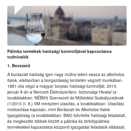
Pálinka termékek hatósági kontrolljával kapcsolatos
tudnivalók
1. Bevezető
A borászati hatóság igen nagy múltra tekint vissza az alkoholos
italok, elsősorban a borgazdaság területén végzett munkában.
1881-óta végzi a magyar borpiac hatósági kontrollját. 2013.
január 8-án a Nemzeti Élelmiszerlánc- biztonsági Hivatal (a
továbbiakban: NÉBIH) Szervezeti és Működési Szabályzatának
(1/2013 (I. 8.) VM miniszteri utasítás, a továbbiakban: Utasítás)
módosítása kapcsán, mint Borászati és Alkoholos Italok
Igazgatóság (a továbbiakban: BAII) bővítette hatósági feladatait,
és megkezdte többek között a pálinka és törkölypálinka
termékekkel kapcsolatos központi igazgatási feladatok ellátását.