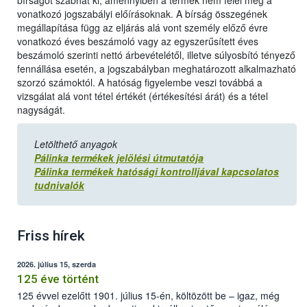
bírságot szabhat ki, amennyiben a termék nem felel meg a
vonatkozó jogszabályi előírásoknak. A bírság összegének
megállapítása függ az eljárás alá vont személy előző évre
vonatkozó éves beszámoló vagy az egyszerűsített éves
beszámoló szerinti nettó árbevételétől, illetve súlyosbító tényező
fennállása esetén, a jogszabályban meghatározott alkalmazható
szorzó számoktól. A hatóság figyelembe veszi továbbá a
vizsgálat alá vont tétel értékét (értékesítési árát) és a tétel
nagyságát.
Letölthető anyagok
Pálinka termékek jelölési útmutatója
Pálinka termékek hatósági kontrolljával kapcsolatos
tudnivalók
Friss hírek
2026. július 15, szerda
125 éve történt
125 évvel ezelőtt 1901. július 15-én, költözött be – igaz, még