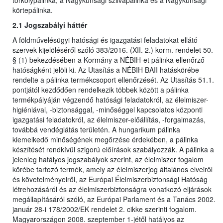
törkölypálinka, a Nagykunsági szilvapálinka és a Nagykunsági
körtepálinka.
2.1 Jogszabályi háttér
A földművelésügyi hatósági és igazgatási feladatokat ellátó
szervek kijelöléséről szóló 383/2016. (XII. 2.) korm. rendelet 50.
§ (1) bekezdésében a Kormány a NÉBIH-et pálinka ellenőrző
hatóságként jelöli ki. Az Utasítás a NÉBIH BAII hatáskörébe
rendelte a pálinka termékcsoport ellenőrzését. Az Utasítás 51.1.
pontjától kezdődően rendelkezik többek között a pálinka
termékpályáján végzendő hatósági feladatokról, az élelmiszer-
higiéniával, -biztonsággal, -minőséggel kapcsolatos központi
igazgatási feladatokról, az élelmiszer-előállítás, -forgalmazás,
továbbá vendéglátás területén. A hungarikum pálinka
kiemelkedő minőségének megőrzése érdekében, a pálinka
készítését rendkívül szigorú előírások szabályozzák. A pálinka a
jelenleg hatályos jogszabályok szerint, az élelmiszer fogalom
körébe tartozó termék, amely az élelmiszerjog általános elveiről
és követelményeiről, az Európai Élelmiszerbiztonsági Hatóság
létrehozásáról és az élelmiszerbiztonságra vonatkozó eljárások
megállapításáról szóló, az Európai Parlament és a Tanács 2002.
január 28-i 178/2002/EK rendelet 2. cikke szerinti fogalom.
Magyarországon 2008. szeptember 1-jétől hatályos az