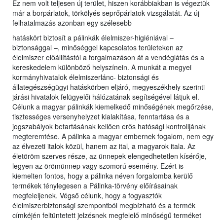
Ez nem volt teljesen új terület, hiszen korábbiakban is végeztük
már a borpárlatok, törkölyés seprőpárlatok vizsgálatát. Az új
felhatalmazás azonban egy szélesebb
hatáskört biztosít a pálinkák élelmiszer-higiéniával –
biztonsággal –, minőséggel kapcsolatos területeken az
élelmiszer előállítástól a forgalmazáson át a vendéglátás és a
kereskedelem különböző helyszínein. A munkát a megyei
kormányhivatalok élelmiszerlánc- biztonsági és
állategészségügyi hatáskörben eljáró, megyeszékhely szerinti
járási hivatalok felügyelői hálózatának segítségével látjuk el.
Célunk a magyar pálinkák kiemelkedő minőségének megőrzése,
tisztességes versenyhelyzet kialakítása, fenntartása és a
jogszabályok betartásának kellően erős hatósági kontrolljának
megteremtése. A pálinka a magyar embernek fogalom, nem egy
az élvezeti italok közül, hanem az ital, a magyarok itala. Az
életöröm szerves része, az ünnepek elengedhetetlen kísérője,
legyen az örömünnep vagy szomorú esemény. Ezért is
kiemelten fontos, hogy a pálinka néven forgalomba kerülő
termékek ténylegesen a Pálinka-törvény előírásainak
megfeleljenek. Végső célunk, hogy a fogyasztók
élelmiszerbiztonsági szempontból megbízható és a termék
címkéjén feltüntetett jelzésnek megfelelő minőségű terméket