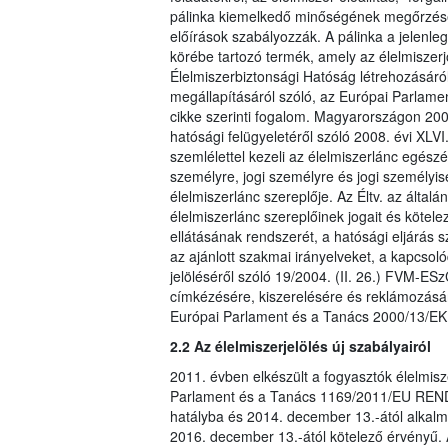
pálinka kiemelkedő minőségének megőrzése 
előírások szabályozzák. A pálinka a jelenleg
körébe tartozó termék, amely az élelmiszerj
Élelmiszerbiztonsági Hatóság létrehozásáró
megállapításáról szóló, az Európai Parlame
cikke szerinti fogalom. Magyarországon 2008
hatósági felügyeletéről szóló 2008. évi XLVI
szemlélettel kezeli az élelmiszerlánc egészé
személyre, jogi személyre és jogi személyi
élelmiszerlánc szereplője. Az Éltv. az által
élelmiszerlánc szereplőinek jogait és kötelez
ellátásának rendszerét, a hatósági eljárás 
az ajánlott szakmai irányelveket, a kapcso
jelöléséről szóló 19/2004. (II. 26.) FVM-ES
címkézésére, kiszerelésére és reklámozásár
Európai Parlament és a Tanács 2000/13/EK I
2.2 Az élelmiszerjelölés új szabályairól
2011. évben elkészült a fogyasztók élelmisz
Parlament és a Tanács 1169/2011/EU REND
hatályba és 2014. december 13.-ától alkalma
2016. december 13.-ától kötelező érvényű. 