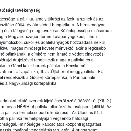
hatósági tevékenység
ssége a pálinka, amely tükrözi az ízek, a színek és az
észítése 2004. év óta védett hungarikum. A híres magyar
ag és a tájegység megnevezése. Különlegessége elsősorban
ag a Magyarországon termett alapanyagokból, itthon
án gyümölcsből, cukor és adalékanyagok hozzáadása nélkül
ndkívül magas minőségi követelményektől akár a legkisebb
tő pálinkának, a címkére nem írható e védett elnevezés.
öldrajzi árujelzővel rendelkezik maga a pálinka és a
inka, a Gönci kajszibarack pálinka, a Kecskeméti
atmári szilvapálinka, ill. az Újfehértói meggypálinka. EU
vel rendelkezik a Göcseji körtepálinka, a Pannonhalmi
 és a Nagykunsági körtepálinka.
datokat ellátó szervek kijelöléséről szóló 383/2016. (XII. 2.)
mány a NÉBIH-et pálinka ellenőrző hatóságként jelöli ki. Az
a pálinka termékcsoport ellenőrzését. Az Utasítás 51.1.
ött a pálinka termékpályáján végzendő hatósági
iztonsággal, -minőséggel kapcsolatos központi igazgatási
galmazás, továbbá vendéglátás területén. A hungarikum