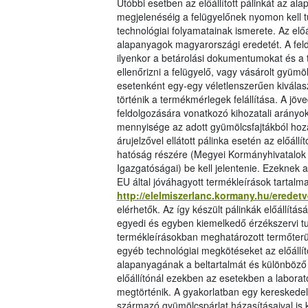
Utóbbi esetben az előállított pálinkát az 
megjelenéséig a felügyelőnek nyomon kell tu
technológiai folyamatainak ismerete. Az elő
alapanyagok magyarországi eredetét. A feld
ilyenkor a betárolási dokumentumokat és a t
ellenőrizni a felügyelő, vagy vásárolt gyümöl
esetenként egy-egy véletlenszerűen kiválasz
történik a termékmérlegek felállítása. A jö
feldolgozására vonatkozó kihozatali arányok
mennyisége az adott gyümölcsfajtákból hoz
árujelzővel ellátott pálinka esetén az előál
hatóság részére (Megyei Kormányhivatalok É
Igazgatóságai) be kell jelentenie. Ezeknek a
EU által jóváhagyott termékleírások tartalm
http://elelmiszerlanc.kormany.hu/erede
elérhetők. Az így készült pálinkák előállít
egyedi és egyben kiemelkedő érzékszervi t
termékleírásokban meghatározott termőterüle
egyéb technológiai megkötéseket az előállí
alapanyagának a beltartalmát és különböző
előállítónál ezekben az esetekben a labora
megtörténik. A gyakorlatban egy kereskedel
származó gyümölcspárlat házasításaival is 