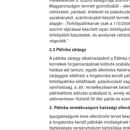
mellékletének 9. számú kategóriája szerinti
Magyarországon termett gyümölcsből – ideér
cefrézését, párlását, érlelését és palackoz
aszalványból, szárítmányból készült termék
alapján: „Törkölypálinkának csak a 110/2008
szerinti eljárással készített olyan törkölyp
törkölyéből készítettek, és amelynek cefréz
végezték.”
2.3 Pálinka zárjegy
A pálinka zárjegy alkalmazásáról a Pálinka t
termékek forgalmazásának különös szabályai
hatálya alá tartozó, egyéb alkoholos italokr
zárjeggyel ellátható a forgalomba kerülő pál
törkölypálinka előállítását, palackozását 
vámhatóság, a Jöt. rendelkezéseinek betartá
pálinkafőzés adózási szabályait is, amely a
adómentesen főzhető 50 liter párlat és ezen
3. Pálinka termékcsoport hatósági ellen
Igazgatóságunk éves ellenőrzési tervet kész
a forgalomba kerülő pálinkák minőségének bi
tisztességes versenyhelyzet biztosítása ér