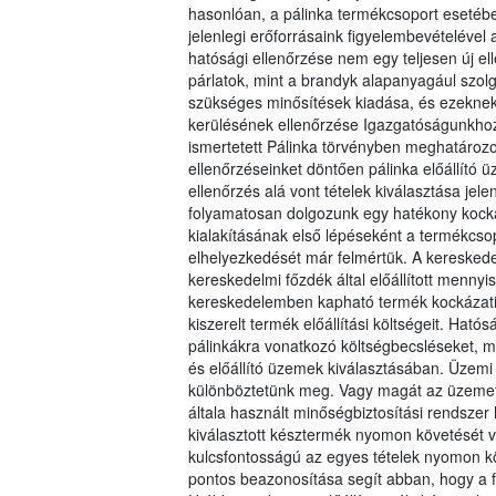
hasonlóan, a pálinka termékcsoport esetébe
jelenlegi erőforrásaink figyelembevételével a
hatósági ellenőrzése nem egy teljesen új e
párlatok, mint a brandyk alapanyagául szol
szükséges minősítések kiadása, és ezeknek
kerülésének ellenőrzése Igazgatóságunkhoz
ismertetett Pálinka törvényben meghatározott
ellenőrzéseinket döntően pálinka előállít
ellenőrzés alá vont tételek kiválasztása je
folyamatosan dolgozunk egy hatékony kocká
kialakításának első lépéseként a termékcsopo
elhelyezkedését már felmértük. A kereskedel
kereskedelmi főzdék által előállított menn
kereskedelemben kapható termék kockázati 
kiszerelt termék előállítási költségeit. Ha
pálinkákra vonatkozó költségbecsléseket, m
és előállító üzemek kiválasztásában. Üzemi 
különböztetünk meg. Vagy magát az üzemet, m
általa használt minőségbiztosítási rendsze
kiválasztott késztermék nyomon követését v
kulcsfontosságú az egyes tételek nyomon k
pontos beazonosítása segít abban, hogy a f