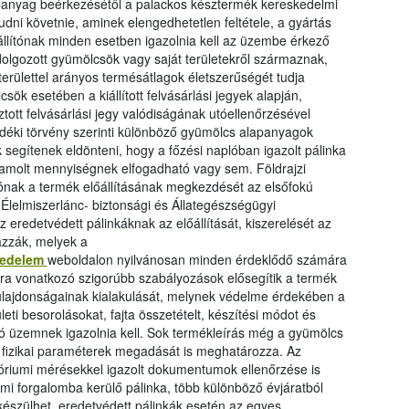
alapanyag beérkezésétől a palackos késztermék kereskedelmi
dni követnie, aminek elengedhetetlen feltétele, a gyártás
állítónak minden esetben igazolnia kell az üzembe érkező
olgozott gyümölcsök vagy saját területekről származnak,
erülettel arányos termésátlagok életszerűségét tudja
csök esetében a kiállított felvásárlási jegyek alapján,
tott felvásárlási jegy valódiságának utóellenőrzésével
vedéki törvény szerinti különböző gyümölcs alapanyagok
 segítenek eldönteni, hogy a főzési naplóban igazolt pálinka
amolt mennyiségnek elfogadható vagy sem. Földrajzi
lítónak a termék előállításának megkezdését az elsőfokú
lelmiszerlánc- biztonsági és Állategészségügyi
z eredetvédett pálinkáknak az előállítását, kiszerelését az
azzák, melyek a
tvedelem
weboldalon nyilvánosan minden érdeklődő számára
ására vonatkozó szigorúbb szabályozások elősegítik a termék
ulajdonságainak kialakulását, melynek védelme érdekében a
ti besorolásokat, fajta összetételt, készítési módot és
tó üzemnek igazolnia kell. Sok termékleírás még a gyümölcs
 fizikai paraméterek megadását is meghatározza. Az
tóriumi mérésekkel igazolt dokumentumok ellenőrzése is
mi forgalomba kerülő pálinka, több különböző évjáratból
készülhet, eredetvédett pálinkák esetén az egyes