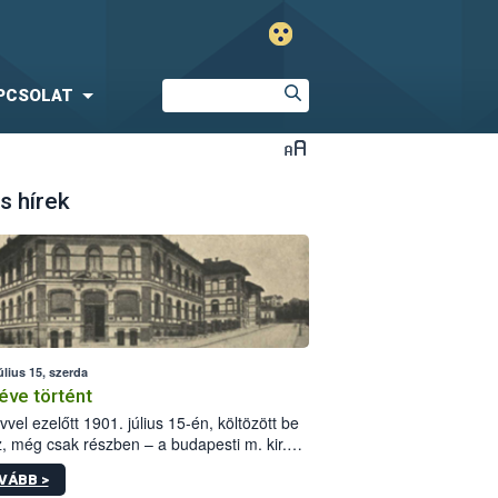
PCSOLAT
s hírek
úlius 15, szerda
éve történt
vvel ezelőtt 1901. július 15-én, költözött be
z, még csak részben – a budapesti m. kir.
i vetőmagvizsgáló állomás a Kis Rókus utca
VÁBB >
ám alatti, Czigler Győző által tervezett új