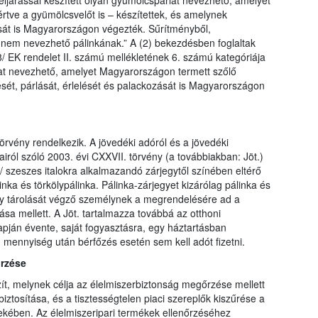
 eljárással készített olyan gyümölcspárlat nevezhető, amelyet
tve a gyümölcsvelőt is – készítettek, és amelynek
ását is Magyarországon végezték. Sűrítményből,
 nem nevezhető pálinkának.” A (2) bekezdésben foglaltak
/ EK rendelet II. számú mellékletének 6. számú kategóriája
árlat nevezhető, amelyet Magyarországon termett szőlő
ését, párlását, érlelését és palackozását is Magyarországon
örvény rendelkezik. A jövedéki adóról és a jövedéki
ról szóló 2003. évi CXXVII. törvény (a továbbiakban: Jöt.)
a/ szeszes italokra alkalmazandó zárjegytől színében eltérő
inka és törkölypálinka. Pálinka-zárjegyet kizárólag pálinka és
vagy tárolását végző személynek a megrendelésére ad a
sa mellett. A Jöt. tartalmazza továbbá az otthoni
lapján évente, saját fogyasztásra, egy háztartásban
 mennyiség után bérfőzés esetén sem kell adót fizetni.
őrzése
ít, melynek célja az élelmiszerbiztonság megőrzése mellett
ztosítása, és a tisztességtelen piaci szereplők kiszűrése a
dekében. Az élelmiszeripari termékek ellenőrzéséhez