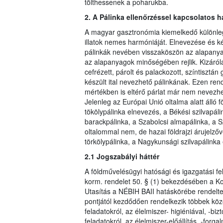
tölthessenek a poharukba.
2. A Pálinka ellenőrzéssel kapcsolatos 
A magyar gasztronómia kiemelkedő különlege
illatok nemes harmóniáját. Elnevezése és k
pálinkák nevében visszaköszön az alapany
az alapanyagok minőségében rejlik. Kizáról
cefrézett, párolt és palackozott, színtiszt
készült ital nevezhető pálinkának. Ezen re
mértékben is eltérő párlat már nem nevezhe
Jelenleg az Európai Unió oltalma alatt álló f
tökölypálinka elnevezés, a Békési szilvapál
barackpálinka, a Szabolcsi almapálinka, a Sz
oltalommal nem, de hazai földrajzi árujelző
törkölypálinka, a Nagykunsági szilvapálinka
2.1 Jogszabályi háttér
A földművelésügyi hatósági és igazgatási fela
korm. rendelet 50. § (1) bekezdésében a Kor
Utasítás a NÉBIH BAII hatáskörébe rendelte 
pontjától kezdődően rendelkezik többek köz
feladatokról, az élelmiszer- higiéniával, -b
feladatokról, az élelmiszer-előállítás, -for