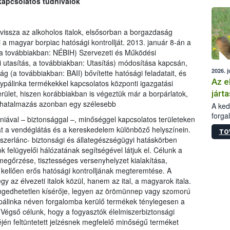
 kapcsolatos tudnivalók
épüle
 vissza az alkoholos italok, elsősorban a borgazdaság
a magyar borpiac hatósági kontrollját. 2013. január 8-án a
 (a továbbiakban: NÉBIH) Szervezeti és Működési
i utasítás, a továbbiakban: Utasítás) módosítása kapcsán,
2026. j
ág (a továbbiakban: BAII) bővítette hatósági feladatait, és
Az e
ypálinka termékekkel kapcsolatos központi igazgatási
járta
 terület, hiszen korábbiakban is végeztük már a borpárlatok,
felhatalmazás azonban egy szélesebb
A kedv
forga
iéniával – biztonsággal –, minőséggel kapcsolatos területeken
Korm.
 át a vendéglátás és a kereskedelem különböző helyszínein.
TO
sérül
zerlánc- biztonsági és állategészségügyi hatáskörben
felme
ok felügyelői hálózatának segítségével látjuk el. Célunk a
veszé
gőrzése, tisztességes versenyhelyzet kialakítása,
Ezen 
 kellően erős hatósági kontrolljának megteremtése. A
vonni
az élvezeti italok közül, hanem az ital, a magyarok itala.
jártas
ngedhetetlen kísérője, legyen az örömünnep vagy szomorú
 pálinka néven forgalomba kerülő termékek ténylegesen a
 Végső célunk, hogy a fogyasztók élelmiszerbiztonsági
én feltüntetett jelzésnek megfelelő minőségű terméket