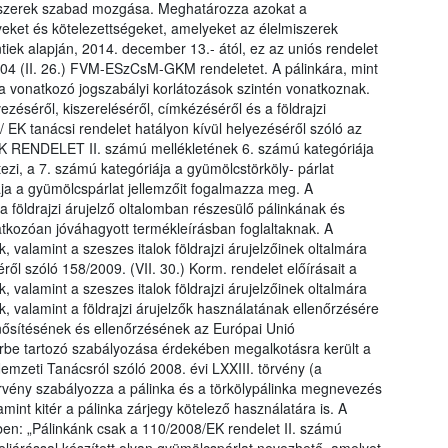
lmiszerek szabad mozgása. Meghatározza azokat a
yeket és kötelezettségeket, amelyeket az élelmiszerek
tiek alapján, 2014. december 13.- ától, ez az uniós rendelet
2004 (II. 26.) FVM-ESzCsM-GKM rendeletet. A pálinkára, mint
kra vonatkozó jogszabályi korlátozások szintén vonatkoznak.
éséről, kiszereléséről, címkézéséről és a földrajzi
/ EK tanácsi rendelet hatályon kívül helyezéséről szóló az
K RENDELET II. számú mellékletének 6. számú kategóriája
etezi, a 7. számú kategóriája a gyümölcstörköly- párlat
iája a gyümölcspárlat jellemzőit fogalmazza meg. A
a földrajzi árujelző oltalomban részesülő pálinkának és
natkozóan jóváhagyott termékleírásban foglaltaknak. A
valamint a szeszes italok földrajzi árujelzőinek oltalmára
ről szóló 158/2009. (VII. 30.) Korm. rendelet előírásait a
valamint a szeszes italok földrajzi árujelzőinek oltalmára
ek, valamint a földrajzi árujelzők használatának ellenőrzésére
minősítésének és ellenőrzésének az Európai Unió
rbe tartozó szabályozása érdekében megalkotásra került a
Nemzeti Tanácsról szóló 2008. évi LXXIII. törvény (a
örvény szabályozza a pálinka és a törkölypálinka megnevezés
lamint kitér a pálinka zárjegy kötelező használatára is. A
ben: „Pálinkánk csak a 110/2008/EK rendelet II. számú