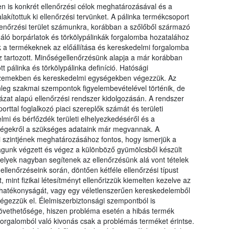
n is konkrét ellenőrzési célok meghatározásával és a
lakítottuk ki ellenőrzési tervünket. A pálinka termékcsoport
llenőrzési terület számunkra, korábban a szőlőből származó
gáló borpárlatok és törkölypálinkák forgalomba hozatalához
 a termékeknek az előállítása és kereskedelmi forgalomba
 tartozott. Minőségellenőrzésünk alapja a már korábban
 pálinka és törkölypálinka definíció. Hatósági
ó üzemekben és kereskedelmi egységekben végezzük. Az
lenleg szakmai szempontok figyelembevételével történik, de
zat alapú ellenőrzési rendszer kidolgozásán. A rendszer
rttal foglalkozó piaci szereplők számát és területi
mi és bérfőzdék területi elhelyezkedéséről és a
yiségekről a szükséges adataink már megvannak. A
szintjének meghatározásához fontos, hogy ismerjük a
tóságunk végzett és végez a különböző gyümölcsből készült
elyek nagyban segítenek az ellenőrzésünk alá vont tételek
ellenőrzéseink során, döntően kétféle ellenőrzési típust
int fizikai létesítményt ellenőrizzük kiemelten kezelve az
r hatékonyságát, vagy egy véletlenszerűen kereskedelemből
égezzük el. Élelmiszerbiztonsági szempontból is
övethetősége, hiszen probléma esetén a hibás termék
orgalomból való kivonás csak a problémás terméket érintse.