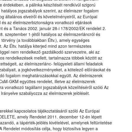
érdekében, a pálinka készítését rendkívül szigorú
 hatályos jogszabályok szerint, az élelmiszer fogalom
og általános elveiről és követelményeiről, az Európai
l és az élelmiszerbiztonságra vonatkozó eljárások
nt és a Tanács 2002. január 28-i 178/2002/EK rendelet 2.
. szeptember 1-jétől hatályos az élelmiszerláncról és
. törvény (a továbbiakban Éltv.), amely egységes
t. Az Éltv. hatálya kiterjed mind azon természetes
séggel nem rendelkező gazdálkodó szervezetre, aki az
ános rendelkezések mellett, tartalmazza többek között az
ettségeit, az élelmiszerlánc- felügyeleti állami feladatok
szabályait, a jogkövetkezményeket, a kötelező előírásokat és
lódó fogalom meghatározásokkal együtt. Az élelmiszerek
zCsM-GKM együttes rendelet, illetve az élelmiszerek
a vonatkozó tagállami jogszabályok közelítéséről szóló Az
rányelve szabályozza az élelmiszerek jelölését.
erekkel kapcsolatos tájékoztatásáról szóló Az Európai
ELETE, amely Rendelet 2011. december 12-én lépett
zandó, a tápérték-jelölés kivételével, amelynek feltüntetése
A Rendelet módosítás célja, hogy biztosítva legyen a