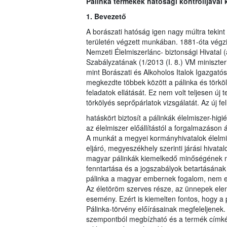
Pálinka termékek hatósági kontrolljával
1. Bevezető
A borászati hatóság igen nagy múltra tekint
területén végzett munkában. 1881-óta végzi 
Nemzeti Élelmiszerlánc- biztonsági Hivatal
Szabályzatának (1/2013 (I. 8.) VM miniszter
mint Borászati és Alkoholos Italok Igazgatós
megkezdte többek között a pálinka és törköl
feladatok ellátását. Ez nem volt teljesen új
törkölyés seprőpárlatok vizsgálatát. Az új 
hatáskört biztosít a pálinkák élelmiszer-hig
az élelmiszer előállítástól a forgalmazáson
A munkát a megyei kormányhivatalok élelmis
eljáró, megyeszékhely szerinti járási hivatal
magyar pálinkák kiemelkedő minőségének me
fenntartása és a jogszabályok betartásának
pálinka a magyar embernek fogalom, nem egy 
Az életöröm szerves része, az ünnepek ele
esemény. Ezért is kiemelten fontos, hogy a
Pálinka-törvény előírásainak megfeleljenek.
szempontból megbízható és a termék címkéj