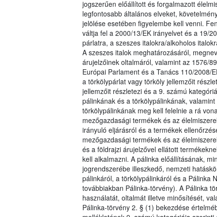
jogszerűen előállított és forgalmazott éle
legfontosabb általános elveket, követelmén
jelölése esetében figyelembe kell venni. Fen
váltja fel a 2000/13/EK irányelvet és a 19/
párlatra, a szeszes italokra/alkoholos italo
A szeszes italok meghatározásáról, megnevez
árujelzőinek oltalmáról, valamint az 1576/89
Európai Parlament és a Tanács 110/2008/E
a törkölypárlat vagy törköly jellemzőit részl
jellemzőit részletezi és a 9. számú kategór
pálinkának és a törkölypálinkának, valamint 
törkölypálinkának meg kell felelnie a rá vo
mezőgazdasági termékek és az élelmiszerek, 
irányuló eljárásról és a termékek ellenőrzésé
mezőgazdasági termékek és az élelmiszerek, 
és a földrajzi árujelzővel ellátott termékekn
kell alkalmazni. A pálinka előállításának, 
jogrendszerébe illeszkedő, nemzeti hatáskö
pálinkáról, a törkölypálinkáról és a Pálinka 
továbbiakban Pálinka-törvény). A Pálinka t
használatát, oltalmát illetve minősítését, va
Pálinka-törvény 2. § (1) bekezdése értelmé