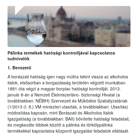
Pálinka termékek hatósági kontrolljával kapcsolatos
tudnivalók
1. Bevezető
A borászati hatóság igen nagy múltra tekint vissza az alkoholos
italok, elsősorban a borgazdaság területén végzett munkában.
1881-óta végzi a magyar borpiac hatósági kontrollját. 2013.
január 8-án a Nemzeti Élelmiszerlánc- biztonsági Hivatal (a
továbbiakban: NÉBIH) Szervezeti és Működési Szabályzatának
(1/2013 (I. 8.) VM miniszteri utasítás, a továbbiakban: Utasítás)
módosítása kapcsán, mint Borászati és Alkoholos Italok
Igazgatóság (a továbbiakban: BAII) bővítette hatósági feladatait,
és megkezdte többek között a pálinka és törkölypálinka
termékekkel kapcsolatos központi igazgatási feladatok ellátását.