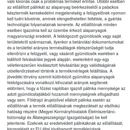
való kivonás csak a problémás terméket érintse. Utóbbi esetben
az előállított pálinkát az alapanyag beérkezésétől a palackos
késztermék kereskedelmi megjelenéséig a felügyelőnek nyomon
kell tudni követnie, aminek elengedhetetlen feltétele, a gyártás
technológiai folyamatainak ismerete. Az előállítónak minden
esetben igazolnia kell az üzembe érkező alapanyagok
magyarországi eredetét. A feldolgozott gyümölcsök vagy saját
területekről származnak, ilyenkor a betárolási dokumentumokat
és a területtel arányos termésátlagok életszerűségét tudja
ellenőrizni a felügyelő, vagy vásárolt gyümölcsök esetében a
kiállított felvásárlási jegyek alapján, esetenként egy-egy
véletlenszerűen kiválasztott felvásárlási jegy valódiságának
utóellenőrzésével történik a termékmérlegek felállítása. A
jövedéki törvény szerinti különböző gyümölcs alapanyagok
feldolgozására vonatkozó kihozatali arányok segítenek
eldönteni, hogy a főzési naplóban igazolt pálinka mennyisége az
adott gyümölcsfajtákból hozamolt mennyiségnek elfogadható
vagy sem. Földrajzi árujelzővel ellátott pálinka esetén az
előállítónak a termék előállításának megkezdését az elsőfokú
hatóság részére (Megyei Kormányhivatalok Élelmiszerlánc-
biztonsági és Állategészségügyi Igazgatóságai) be kell
jelentenie. Ezeknek az eredetvédett pálinkáknak az előállítását,
kiszerelését az EU által jóváhagyott termékleírások