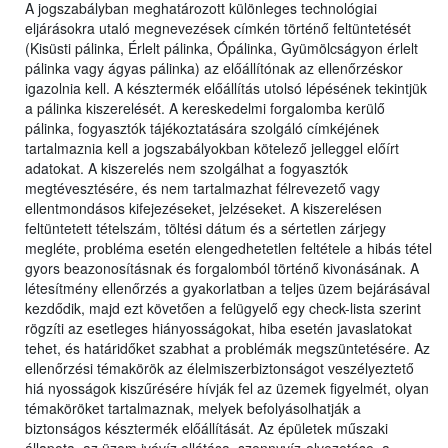
A jogszabályban meghatározott különleges technológiai
eljárásokra utaló megnevezések címkén történő feltüntetését
(Kisüsti pálinka, Érlelt pálinka, Ópálinka, Gyümölcságyon érlelt
pálinka vagy ágyas pálinka) az előállítónak az ellenőrzéskor
igazolnia kell. A késztermék előállítás utolsó lépésének tekintjük
a pálinka kiszerelését. A kereskedelmi forgalomba kerülő
pálinka, fogyasztók tájékoztatására szolgáló címkéjének
tartalmaznia kell a jogszabályokban kötelező jelleggel előírt
adatokat. A kiszerelés nem szolgálhat a fogyasztók
megtévesztésére, és nem tartalmazhat félrevezető vagy
ellentmondásos kifejezéseket, jelzéseket. A kiszerelésen
feltüntetett tételszám, töltési dátum és a sértetlen zárjegy
megléte, probléma esetén elengedhetetlen feltétele a hibás tétel
gyors beazonosításnak és forgalomból történő kivonásának. A
létesítmény ellenőrzés a gyakorlatban a teljes üzem bejárásával
kezdődik, majd ezt követően a felügyelő egy check-lista szerint
rögzíti az esetleges hiányosságokat, hiba esetén javaslatokat
tehet, és határidőket szabhat a problémák megszüntetésére. Az
ellenőrzési témakörök az élelmiszerbiztonságot veszélyeztető
hiá nyosságok kiszűrésére hívják fel az üzemek figyelmét, olyan
témaköröket tartalmaznak, melyek befolyásolhatják a
biztonságos késztermék előállítását. Az épületek műszaki