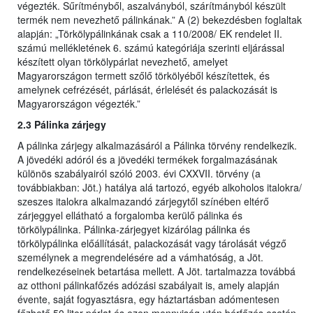
végezték. Sűrítményből, aszalványból, szárítmányból készült
termék nem nevezhető pálinkának.” A (2) bekezdésben foglaltak
alapján: „Törkölypálinkának csak a 110/2008/ EK rendelet II.
számú mellékletének 6. számú kategóriája szerinti eljárással
készített olyan törkölypárlat nevezhető, amelyet
Magyarországon termett szőlő törkölyéből készítettek, és
amelynek cefrézését, párlását, érlelését és palackozását is
Magyarországon végezték.”
2.3 Pálinka zárjegy
A pálinka zárjegy alkalmazásáról a Pálinka törvény rendelkezik.
A jövedéki adóról és a jövedéki termékek forgalmazásának
különös szabályairól szóló 2003. évi CXXVII. törvény (a
továbbiakban: Jöt.) hatálya alá tartozó, egyéb alkoholos italokra/
szeszes italokra alkalmazandó zárjegytől színében eltérő
zárjeggyel ellátható a forgalomba kerülő pálinka és
törkölypálinka. Pálinka-zárjegyet kizárólag pálinka és
törkölypálinka előállítását, palackozását vagy tárolását végző
személynek a megrendelésére ad a vámhatóság, a Jöt.
rendelkezéseinek betartása mellett. A Jöt. tartalmazza továbbá
az otthoni pálinkafőzés adózási szabályait is, amely alapján
évente, saját fogyasztásra, egy háztartásban adómentesen