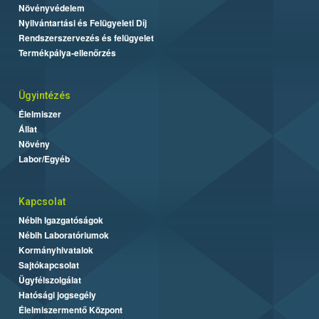
Növényvédelem
Nyilvántartási és Felügyeleti Díj
Rendszerszervezés és felügyelet
Termékpálya-ellenőrzés
Ügyintézés
Élelmiszer
Állat
Növény
Labor/Egyéb
Kapcsolat
Nébih Igazgatóságok
Nébih Laboratóriumok
Kormányhivatalok
Sajtókapcsolat
Ügyfélszolgálat
Hatósági jogsegély
Élelmiszermentő Központ