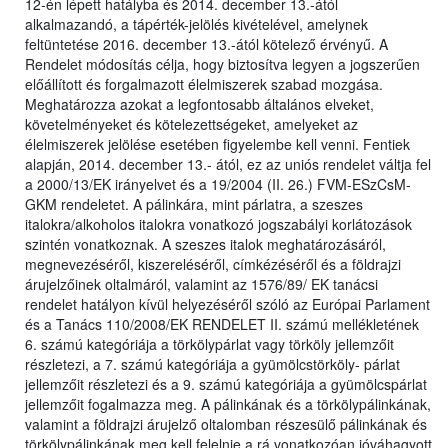
12-én lépett hatályba és 2014. december 13.-ától
alkalmazandó, a tápérték-jelölés kivételével, amelynek
feltüntetése 2016. december 13.-ától kötelező érvényű. A
Rendelet módosítás célja, hogy biztosítva legyen a jogszerűen
előállított és forgalmazott élelmiszerek szabad mozgása.
Meghatározza azokat a legfontosabb általános elveket,
követelményeket és kötelezettségeket, amelyeket az
élelmiszerek jelölése esetében figyelembe kell venni. Fentiek
alapján, 2014. december 13.- ától, ez az uniós rendelet váltja fel
a 2000/13/EK irányelvet és a 19/2004 (II. 26.) FVM-ESzCsM-
GKM rendeletet. A pálinkára, mint párlatra, a szeszes
italokra/alkoholos italokra vonatkozó jogszabályi korlátozások
szintén vonatkoznak. A szeszes italok meghatározásáról,
megnevezéséről, kiszereléséről, címkézéséről és a földrajzi
árujelzőinek oltalmáról, valamint az 1576/89/ EK tanácsi
rendelet hatályon kívül helyezéséről szóló az Európai Parlament
és a Tanács 110/2008/EK RENDELET II. számú mellékletének
6. számú kategóriája a törkölypárlat vagy törköly jellemzőit
részletezi, a 7. számú kategóriája a gyümölcstörköly- párlat
jellemzőit részletezi és a 9. számú kategóriája a gyümölcspárlat
jellemzőit fogalmazza meg. A pálinkának és a törkölypálinkának,
valamint a földrajzi árujelző oltalomban részesülő pálinkának és
törkölypálinkának meg kell felelnie a rá vonatkozóan jóváhagyott