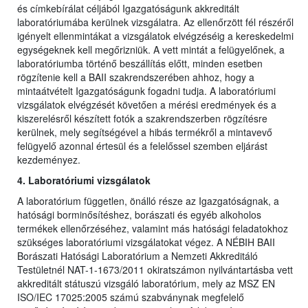
és címkebírálat céljából Igazgatóságunk akkreditált
laboratóriumába kerülnek vizsgálatra. Az ellenőrzött fél részéről
igényelt ellenmintákat a vizsgálatok elvégzéséig a kereskedelmi
egységeknek kell megőrizniük. A vett mintát a felügyelőnek, a
laboratóriumba történő beszállítás előtt, minden esetben
rögzítenie kell a BAII szakrendszerében ahhoz, hogy a
mintaátvételt Igazgatóságunk fogadni tudja. A laboratóriumi
vizsgálatok elvégzését követően a mérési eredmények és a
kiszerelésről készített fotók a szakrendszerben rögzítésre
kerülnek, mely segítségével a hibás termékről a mintavevő
felügyelő azonnal értesül és a felelőssel szemben eljárást
kezdeményez.
4. Laboratóriumi vizsgálatok
A laboratórium független, önálló része az Igazgatóságnak, a
hatósági borminősítéshez, borászati és egyéb alkoholos
termékek ellenőrzéséhez, valamint más hatósági feladatokhoz
szükséges laboratóriumi vizsgálatokat végez. A NÉBIH BAII
Borászati Hatósági Laboratórium a Nemzeti Akkreditáló
Testületnél NAT-1-1673/2011 okiratszámon nyilvántartásba vett
akkreditált státuszú vizsgáló laboratórium, mely az MSZ EN
ISO/IEC 17025:2005 számú szabványnak megfelelő