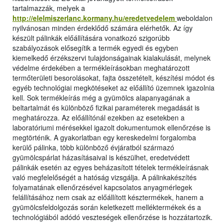
tartalmazzák, melyek a
http://elelmiszerlanc.kormany.hu/eredetvedelem
weboldalon
nyilvánosan minden érdeklődő számára elérhetők. Az így
készült pálinkák előállítására vonatkozó szigorúbb
szabályozások elősegítik a termék egyedi és egyben
kiemelkedő érzékszervi tulajdonságainak kialakulását, melynek
védelme érdekében a termékleírásokban meghatározott
termőterületi besorolásokat, fajta összetételt, készítési módot és
egyéb technológiai megkötéseket az előállító üzemnek igazolnia
kell. Sok termékleírás még a gyümölcs alapanyagának a
beltartalmát és különböző fizikai paraméterek megadását is
meghatározza. Az előállítónál ezekben az esetekben a
laboratóriumi mérésekkel igazolt dokumentumok ellenőrzése is
megtörténik. A gyakorlatban egy kereskedelmi forgalomba
kerülő pálinka, több különböző évjáratból származó
gyümölcspárlat házasításaival is készülhet, eredetvédett
pálinkák esetén az egyes beházasított tételek termékleírásnak
való megfelelőségét a hatóság vizsgálja. A pálinkakészítés
folyamatának ellenőrzésével kapcsolatos anyagmérlegek
felállításához nem csak az előállított késztermékek, hanem a
gyümölcsfeldolgozás során keletkezett melléktermékek és a
technológiából adódó veszteségek ellenőrzése is hozzátartozik.