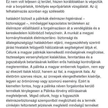
Ez nem volt teljesen új terület, hiszen korábbiakban is végeztük
már a borpárlatok, törkölyés seprőpárlatok vizsgálatát. Az új
felhatalmazás azonban egy szélesebb
hatáskört biztosít a pálinkák élelmiszer-higiéniával –
biztonsággal –, minőséggel kapcsolatos területeken az
élelmiszer előállítástól a forgalmazáson át a vendéglátás és a
kereskedelem különböző helyszínein. A munkát a megyei
kormányhivatalok élelmiszerlánc- biztonsági és
állategészségügyi hatáskörben eljáró, megyeszékhely szerinti
járási hivatalok felügyelői hálózatának segítségével látjuk el.
Célunk a magyar pálinkák kiemelkedő minőségének megőrzése,
tisztességes versenyhelyzet kialakítása, fenntartása és a
jogszabályok betartásának kellően erős hatósági kontrolljának
megteremtése. A pálinka a magyar embernek fogalom, nem egy
az élvezeti italok közül, hanem az ital, a magyarok itala. Az
életöröm szerves része, az ünnepek elengedhetetlen kísérője,
legyen az örömünnep vagy szomorú esemény. Ezért is
kiemelten fontos, hogy a pálinka néven forgalomba kerülő
termékek ténylegesen a Pálinka-törvény előírásainak
megfeleljenek. Végső célunk, hogy a fogyasztók
élelmiszerbiztonsági szempontból megbízható és a termék
címkéjén feltüntetett jelzésnek megfelelő minőségű terméket