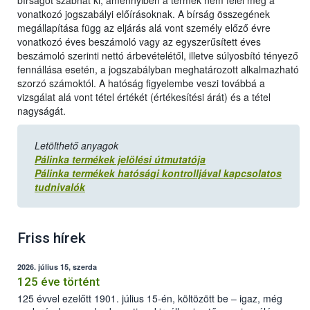
bírságot szabhat ki, amennyiben a termék nem felel meg a
vonatkozó jogszabályi előírásoknak. A bírság összegének
megállapítása függ az eljárás alá vont személy előző évre
vonatkozó éves beszámoló vagy az egyszerűsített éves
beszámoló szerinti nettó árbevételétől, illetve súlyosbító tényező
fennállása esetén, a jogszabályban meghatározott alkalmazható
szorzó számoktól. A hatóság figyelembe veszi továbbá a
vizsgálat alá vont tétel értékét (értékesítési árát) és a tétel
nagyságát.
Letölthető anyagok
Pálinka termékek jelölési útmutatója
Pálinka termékek hatósági kontrolljával kapcsolatos
tudnivalók
Friss hírek
2026. július 15, szerda
125 éve történt
125 évvel ezelőtt 1901. július 15-én, költözött be – igaz, még