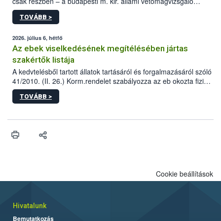
csak részben – a budapesti m. kir. állami vetőmagvizsgáló
állomás a Kis Rókus utca 15. szám alatti, Czigler Győző által
TOVÁBB >
tervezett új épületébe.
2026. július 6, hétfő
Az ebek viselkedésének megítélésében jártas
szakértők listája
A kedvtelésből tartott állatok tartásáról és forgalmazásáról szóló
41/2010. (II. 26.) Korm.rendelet szabályozza az eb okozta fizikai
sérülés, illetve ennek veszélye keletkezésekor felmerülő
TOVÁBB >
hatósági feladatokat, valamint a veszélyes eb tartását és annak
engedélyezését. Ezen eljárások során szükség esetén be kell
vonni az ebek viselkedésének megítélésében jártas szakértőt.
Cookie beállítások
Hivatalunk
Bemutatkozás