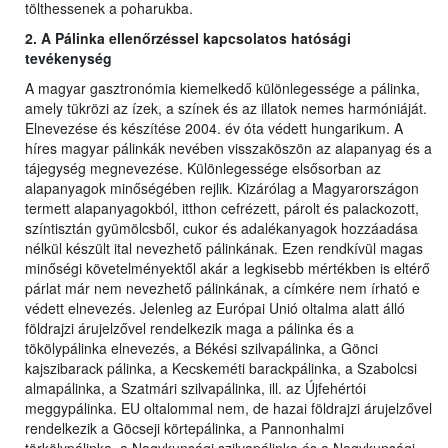
tölthessenek a poharukba.
2. A Pálinka ellenőrzéssel kapcsolatos hatósági
tevékenység
A magyar gasztronómia kiemelkedő különlegessége a pálinka,
amely tükrözi az ízek, a színek és az illatok nemes harmóniáját.
Elnevezése és készítése 2004. év óta védett hungarikum. A
híres magyar pálinkák nevében visszaköszön az alapanyag és a
tájegység megnevezése. Különlegessége elsősorban az
alapanyagok minőségében rejlik. Kizárólag a Magyarországon
termett alapanyagokból, itthon cefrézett, párolt és palackozott,
színtisztán gyümölcsből, cukor és adalékanyagok hozzáadása
nélkül készült ital nevezhető pálinkának. Ezen rendkívül magas
minőségi követelményektől akár a legkisebb mértékben is eltérő
párlat már nem nevezhető pálinkának, a címkére nem írható e
védett elnevezés. Jelenleg az Európai Unió oltalma alatt álló
földrajzi árujelzővel rendelkezik maga a pálinka és a
tökölypálinka elnevezés, a Békési szilvapálinka, a Gönci
kajszibarack pálinka, a Kecskeméti barackpálinka, a Szabolcsi
almapálinka, a Szatmári szilvapálinka, ill. az Újfehértói
meggypálinka. EU oltalommal nem, de hazai földrajzi árujelzővel
rendelkezik a Göcseji körtepálinka, a Pannonhalmi