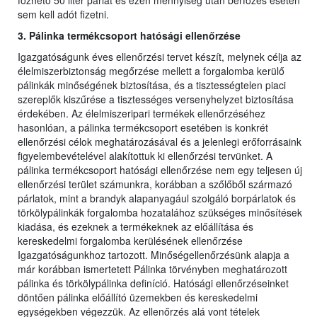
főzhető 50 liter párlat és ezen mennyiség után bérfőzés esetén
sem kell adót fizetni.
3. Pálinka termékcsoport hatósági ellenőrzése
Igazgatóságunk éves ellenőrzési tervet készít, melynek célja az
élelmiszerbiztonság megőrzése mellett a forgalomba kerülő
pálinkák minőségének biztosítása, és a tisztességtelen piaci
szereplők kiszűrése a tisztességes versenyhelyzet biztosítása
érdekében. Az élelmiszeripari termékek ellenőrzéséhez
hasonlóan, a pálinka termékcsoport esetében is konkrét
ellenőrzési célok meghatározásával és a jelenlegi erőforrásaink
figyelembevételével alakítottuk ki ellenőrzési tervünket. A
pálinka termékcsoport hatósági ellenőrzése nem egy teljesen új
ellenőrzési terület számunkra, korábban a szőlőből származó
párlatok, mint a brandyk alapanyagául szolgáló borpárlatok és
törkölypálinkák forgalomba hozatalához szükséges minősítések
kiadása, és ezeknek a termékeknek az előállítása és
kereskedelmi forgalomba kerülésének ellenőrzése
Igazgatóságunkhoz tartozott. Minőségellenőrzésünk alapja a
már korábban ismertetett Pálinka törvényben meghatározott
pálinka és törkölypálinka definíció. Hatósági ellenőrzéseinket
döntően pálinka előállító üzemekben és kereskedelmi
egységekben végezzük. Az ellenőrzés alá vont tételek