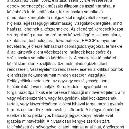
állapota, az üzem ivóvíz ellátása, szennyvíz-elvezetése, a
gépek- berendezések műszaki állapota és tisztán tartása, a
különböző fertőtlenítésekre, takarításokra vonatkozó
útmutatások megléte, a dolgozóktól megkövetelt személyi
higiénia, egészségügyi alkalmassági vizsgálatok megléte, mind
hatással lehetnek a késztermékre. Az ellenőrző kérdések között
szerepel még a humán erőforrás képzettségére, színvonalára,
oktatására, technológiára, folyamatokra, HACCPre, nyomon
követésre, jelölésre felhasznált csomagolóanyagokra, termékre,
állati kártevők elleni védekezésre, hulladék kezelésére és
szállításokra vonatkozó kérdések is. A check-lista témakörei
közül kiemelten kezeljük az üzemek minőségbiztosítási
rendszereit. Veszélyelemző rendszerek esetén a kritikus pontok
ellenőrzési dokumentumait minden esetben vizsgáljuk.
Felügyelőink esetenként az egy-egy veszélyességi pont
felülbírálatát javasolhatják. Kereskedelmi egységekben
forgalmazottpálinkák ellenőrzése hatósági mintavételt jelent, ami
vagy véletlenszerűen, vagy felügyelőink által kockázatosnak
tartott, vagy kiszerelésében jelölési hibával forgalmazott gyanús
termék esetén direkt mintavétellel történik. A felügyelő minden
esetben több példányos hatósági jegyzőkönyv felvételével
igazolja mintavételét. A hivatalosan kengyelszerűen zárt,
felcímkézett és bélyegzővel ellátott minták analitikai, érzékszervi