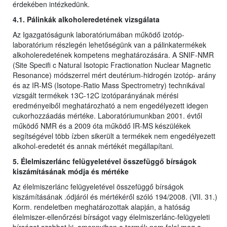
érdekében intézkedünk.
4.1. Pálinkák alkoholeredetének vizsgálata
Az Igazgatóságunk laboratóriumában működő izotóp-
laboratórium részlegén lehetőségünk van a pálinkatermékek
alkoholeredetének kompetens meghatározására. A SNIF-NMR
(Site Specifi c Natural Isotopic Fractionation Nuclear Magnetic
Resonance) módszerrel mért deutérium-hidrogén izotóp- arány
és az IR-MS (Isotope-Ratio Mass Spectrometry) technikával
vizsgált termékek 13C-12C izotóparányának mérési
eredményeiből meghatározható a nem engedélyezett idegen
cukorhozzáadás mértéke. Laboratóriumunkban 2001. évtől
működő NMR és a 2009 óta működő IR-MS készülékek
segítségével több ízben sikerült a termékek nem engedélyezett
alkohol-eredetét és annak mértékét megállapítani.
5. Élelmiszerlánc felügyeletével összefüggő bírságok
kiszámításának módja és mértéke
Az élelmiszerlánc felügyeletével összefüggő bírságok
kiszámításának .ódjáról és mértékéről szóló 194/2008. (VII. 31.)
Korm. rendeletben meghatározottak alapján, a hatóság
élelmiszer-ellenőrzési bírságot vagy élelmiszerlánc-felügyeleti