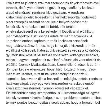
kiválasztása jelenleg szakmai szempontok figyelembevételével
történik, de folyamatosan dolgozunk egy hatékony kockázat
alapú ellenőrzési rendszer kidolgozásán. A rendszer
kialakításának első lépéseként a termékcsoporttal foglalkozó
piaci szereplők számát és területi elhelyezkedését már
felmértük. A kereskedelmi és bérfőzdék területi
elhelyezkedéséről és a kereskedelmi főzdék által előállított
mennyiségekről a szükséges adataink már megvannak. A
kereskedelemben kapható termék kockázati szintjének
meghatározásához fontos, hogy ismerjük a kiszerelt termék
előállítási költségeit. Hatóságunk végzett és végez a különböző
gyümölcsből készült pálinkákra vonatkozó költségbecsléseket,
melyek nagyban segítenek az ellenőrzésünk alá vont tételek és
előállító üzemek kiválasztásában. Üzemi ellenőrzéseink során,
döntően kétféle ellenőrzési típust különböztetünk meg. Vagy
magát az üzemet, mint fizikai létesítményt ellenőrizzük
kiemelten kezelve az általa használt minőségbiztosítási rendszer
hatékonyságát, vagy egy véletlenszerűen kereskedelemből
kiválasztott késztermék nyomon követését végezzük el.
Élelmiszerbiztonsági szempontból is kulcsfontosságú az egyes
tételek nyomon követhetősége, hiszen probléma esetén a hibás
termék pontos beazonosítása segít abban, hogy a forgalomból