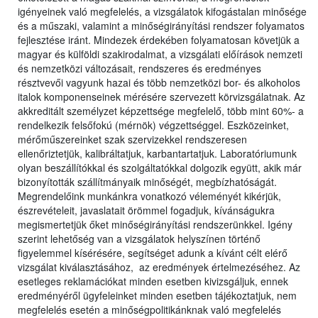
igényeinek való megfelelés, a vizsgálatok kifogástalan minősége
és a műszaki, valamint a minőségirányítási rendszer folyamatos
fejlesztése iránt. Mindezek érdekében folyamatosan követjük a
magyar és külföldi szakirodalmat, a vizsgálati előírások nemzeti
és nemzetközi változásait, rendszeres és eredményes
résztvevői vagyunk hazai és több nemzetközi bor- és alkoholos
italok komponenseinek mérésére szervezett körvizsgálatnak. Az
akkreditált személyzet képzettsége megfelelő, több mint 60%- a
rendelkezik felsőfokú (mérnök) végzettséggel. Eszközeinket,
mérőműszereinket szak szervizekkel rendszeresen
ellenőriztetjük, kalibráltatjuk, karbantartatjuk. Laboratóriumunk
olyan beszállítókkal és szolgáltatókkal dolgozik együtt, akik már
bizonyították szállítmányaik minőségét, megbízhatóságát.
Megrendelőink munkánkra vonatkozó véleményét kikérjük,
észrevételeit, javaslatait örömmel fogadjuk, kívánságukra
megismertetjük őket minőségirányítási rendszerünkkel. Igény
szerint lehetőség van a vizsgálatok helyszínen történő
figyelemmel kísérésére, segítséget adunk a kívánt célt elérő
vizsgálat kiválasztásához, az eredmények értelmezéséhez. Az
esetleges reklamációkat minden esetben kivizsgáljuk, ennek
eredményéről ügyfeleinket minden esetben tájékoztatjuk, nem
megfelelés esetén a minőségpolitikánknak való megfelelés