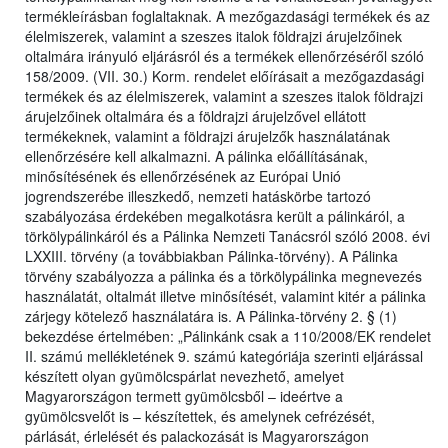
termékleírásban foglaltaknak. A mezőgazdasági termékek és az
élelmiszerek, valamint a szeszes italok földrajzi árujelzőinek
oltalmára irányuló eljárásról és a termékek ellenőrzéséről szóló
158/2009. (VII. 30.) Korm. rendelet előírásait a mezőgazdasági
termékek és az élelmiszerek, valamint a szeszes italok földrajzi
árujelzőinek oltalmára és a földrajzi árujelzővel ellátott
termékeknek, valamint a földrajzi árujelzők használatának
ellenőrzésére kell alkalmazni. A pálinka előállításának,
minősítésének és ellenőrzésének az Európai Unió
jogrendszerébe illeszkedő, nemzeti hatáskörbe tartozó
szabályozása érdekében megalkotásra került a pálinkáról, a
törkölypálinkáról és a Pálinka Nemzeti Tanácsról szóló 2008. évi
LXXIII. törvény (a továbbiakban Pálinka-törvény). A Pálinka
törvény szabályozza a pálinka és a törkölypálinka megnevezés
használatát, oltalmát illetve minősítését, valamint kitér a pálinka
zárjegy kötelező használatára is. A Pálinka-törvény 2. § (1)
bekezdése értelmében: „Pálinkánk csak a 110/2008/EK rendelet
II. számú mellékletének 9. számú kategóriája szerinti eljárással
készített olyan gyümölcspárlat nevezhető, amelyet
Magyarországon termett gyümölcsből – ideértve a
gyümölcsvelőt is – készítettek, és amelynek cefrézését,
párlását, érlelését és palackozását is Magyarországon