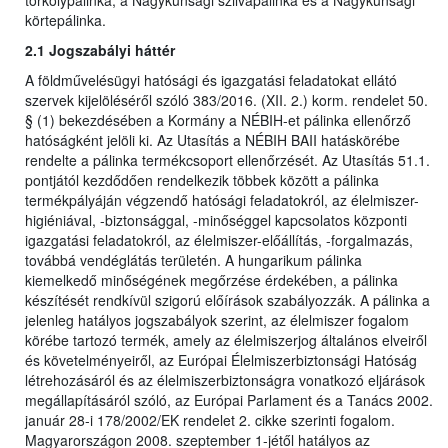
törkölypálinka, a Nagykunsági szilvapálinka és a Nagykunsági
körtepálinka.
2.1 Jogszabályi háttér
A földművelésügyi hatósági és igazgatási feladatokat ellátó
szervek kijelöléséről szóló 383/2016. (XII. 2.) korm. rendelet 50.
§ (1) bekezdésében a Kormány a NÉBIH-et pálinka ellenőrző
hatóságként jelöli ki. Az Utasítás a NÉBIH BAII hatáskörébe
rendelte a pálinka termékcsoport ellenőrzését. Az Utasítás 51.1.
pontjától kezdődően rendelkezik többek között a pálinka
termékpályáján végzendő hatósági feladatokról, az élelmiszer-
higiéniával, -biztonsággal, -minőséggel kapcsolatos központi
igazgatási feladatokról, az élelmiszer-előállítás, -forgalmazás,
továbbá vendéglátás területén. A hungarikum pálinka
kiemelkedő minőségének megőrzése érdekében, a pálinka
készítését rendkívül szigorú előírások szabályozzák. A pálinka a
jelenleg hatályos jogszabályok szerint, az élelmiszer fogalom
körébe tartozó termék, amely az élelmiszerjog általános elveiről
és követelményeiről, az Európai Élelmiszerbiztonsági Hatóság
létrehozásáról és az élelmiszerbiztonságra vonatkozó eljárások
megállapításáról szóló, az Európai Parlament és a Tanács 2002.
január 28-i 178/2002/EK rendelet 2. cikke szerinti fogalom.
Magyarországon 2008. szeptember 1-jétől hatályos az