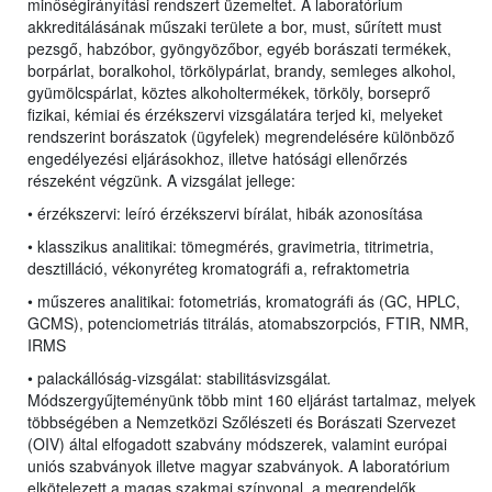
minőségirányítási rendszert üzemeltet. A laboratórium
akkreditálásának műszaki területe a bor, must, sűrített must
pezsgő, habzóbor, gyöngyözőbor, egyéb borászati termékek,
borpárlat, boralkohol, törkölypárlat, brandy, semleges alkohol,
gyümölcspárlat, köztes alkoholtermékek, törköly, borseprő
fizikai, kémiai és érzékszervi vizsgálatára terjed ki, melyeket
rendszerint borászatok (ügyfelek) megrendelésére különböző
engedélyezési eljárásokhoz, illetve hatósági ellenőrzés
részeként végzünk. A vizsgálat jellege:
• érzékszervi: leíró érzékszervi bírálat, hibák azonosítása
• klasszikus analitikai: tömegmérés, gravimetria, titrimetria,
desztilláció, vékonyréteg kromatográfi a, refraktometria
• műszeres analitikai: fotometriás, kromatográfi ás (GC, HPLC,
GCMS), potenciometriás titrálás, atomabszorpciós, FTIR, NMR,
IRMS
• palackállóság-vizsgálat: stabilitásvizsgálat
.
Módszergyűjteményünk több mint 160 eljárást tartalmaz, melyek
többségében a Nemzetközi Szőlészeti és Borászati Szervezet
(OIV) által elfogadott szabvány módszerek, valamint európai
uniós szabványok illetve magyar szabványok. A laboratórium
elkötelezett a magas szakmai színvonal, a megrendelők