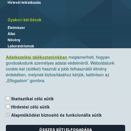
Hírlevél feliratkozás
Gyakori kérdések
Élelmiszer
Állat
Növény
Laboratóriumok
Labor/Egyéb
Adatkezelési tájékoztatónkban
megismerheti, hogyan
gondoskodunk személyes adatai védelméről. Weboldalunk
cookie-kat (sütiket) használ a jobb felhasználói élmény
érdekében, melynek biztosításához kérjük, kattintson az
„Elfogadom” gombra.
Statisztikai célú sütik
Nemzeti Élelmiszerlánc-biztonsági Hivatal
Hirdetési célú sütik
Cím: 1024 Budapest, Keleti Károly utca. 24.
Alapműködést biztosító és funkcionális sütik
Levelezési cím: 1525 Budapest. Pf. 30.
ÖSSZES SÜTI ELFOGADÁSA