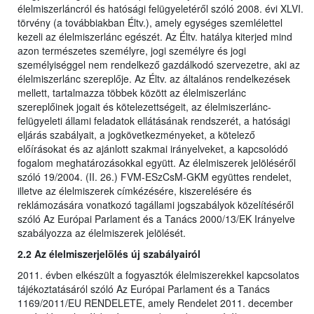
élelmiszerláncról és hatósági felügyeletéről szóló 2008. évi XLVI.
törvény (a továbbiakban Éltv.), amely egységes szemlélettel
kezeli az élelmiszerlánc egészét. Az Éltv. hatálya kiterjed mind
azon természetes személyre, jogi személyre és jogi
személyiséggel nem rendelkező gazdálkodó szervezetre, aki az
élelmiszerlánc szereplője. Az Éltv. az általános rendelkezések
mellett, tartalmazza többek között az élelmiszerlánc
szereplőinek jogait és kötelezettségeit, az élelmiszerlánc-
felügyeleti állami feladatok ellátásának rendszerét, a hatósági
eljárás szabályait, a jogkövetkezményeket, a kötelező
előírásokat és az ajánlott szakmai irányelveket, a kapcsolódó
fogalom meghatározásokkal együtt. Az élelmiszerek jelöléséről
szóló 19/2004. (II. 26.) FVM-ESzCsM-GKM együttes rendelet,
illetve az élelmiszerek címkézésére, kiszerelésére és
reklámozására vonatkozó tagállami jogszabályok közelítéséről
szóló Az Európai Parlament és a Tanács 2000/13/EK Irányelve
szabályozza az élelmiszerek jelölését.
2.2 Az élelmiszerjelölés új szabályairól
2011. évben elkészült a fogyasztók élelmiszerekkel kapcsolatos
tájékoztatásáról szóló Az Európai Parlament és a Tanács
1169/2011/EU RENDELETE, amely Rendelet 2011. december