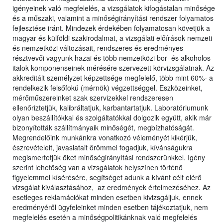
igényeinek való megfelelés, a vizsgálatok kifogástalan minősége
és a műszaki, valamint a minőségirányítási rendszer folyamatos
fejlesztése iránt. Mindezek érdekében folyamatosan követjük a
magyar és külföldi szakirodalmat, a vizsgálati előírások nemzeti
és nemzetközi változásait, rendszeres és eredményes
résztvevői vagyunk hazai és több nemzetközi bor- és alkoholos
italok komponenseinek mérésére szervezett körvizsgálatnak. Az
akkreditált személyzet képzettsége megfelelő, több mint 60%- a
rendelkezik felsőfokú (mérnök) végzettséggel. Eszközeinket,
mérőműszereinket szak szervizekkel rendszeresen
ellenőriztetjük, kalibráltatjuk, karbantartatjuk. Laboratóriumunk
olyan beszállítókkal és szolgáltatókkal dolgozik együtt, akik már
bizonyították szállítmányaik minőségét, megbízhatóságát.
Megrendelőink munkánkra vonatkozó véleményét kikérjük,
észrevételeit, javaslatait örömmel fogadjuk, kívánságukra
megismertetjük őket minőségirányítási rendszerünkkel. Igény
szerint lehetőség van a vizsgálatok helyszínen történő
figyelemmel kísérésére, segítséget adunk a kívánt célt elérő
vizsgálat kiválasztásához, az eredmények értelmezéséhez. Az
esetleges reklamációkat minden esetben kivizsgáljuk, ennek
eredményéről ügyfeleinket minden esetben tájékoztatjuk, nem
megfelelés esetén a minőségpolitikánknak való megfelelés