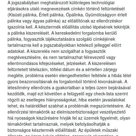
A jogszabályban meghatározott különleges technológiai
eljárásokra utaló megnevezések címkén történő feltüntetését
(Kisüsti pálinka, Érlelt pálinka, Ópálinka, Gyümölcságyon érlelt
pálinka vagy ágyas pálinka) az előállítónak az ellenőrzéskor
igazolnia kell. A késztermék előállítás utolsó lépésének tekintjük
a pálinka kiszerelését. A kereskedelmi forgalomba kerülő
pálinka, fogyasztók tájékoztatására szolgáló címkéjének
tartalmaznia kell a jogszabályokban kötelező jelleggel előírt
adatokat. A kiszerelés nem szolgálhat a fogyasztók
megtévesztésére, és nem tartalmazhat félrevezető vagy
ellentmondásos kifejezéseket, jelzéseket. A kiszerelésen
feltüntetett tételszám, töltési dátum és a sértetlen zárjegy
megléte, probléma esetén elengedhetetlen feltétele a hibás tétel
gyors beazonosításnak és forgalomból történő kivonásának. A
létesítmény ellenőrzés a gyakorlatban a teljes üzem bejárásával
kezdődik, majd ezt követően a felügyelő egy check-lista szerint
rögzíti az esetleges hiányosságokat, hiba esetén javaslatokat
tehet, és határidőket szabhat a problémák megszüntetésére. Az
ellenőrzési témakörök az élelmiszerbiztonságot veszélyeztető
hiá nyosságok kiszűrésére hívják fel az üzemek figyelmét, olyan
témaköröket tartalmaznak, melyek befolyásolhatják a
biztonságos késztermék előállítását. Az épületek műszaki