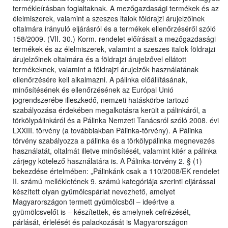
termékleírásban foglaltaknak. A mezőgazdasági termékek és az
élelmiszerek, valamint a szeszes italok földrajzi árujelzőinek
oltalmára irányuló eljárásról és a termékek ellenőrzéséről szóló
158/2009. (VII. 30.) Korm. rendelet előírásait a mezőgazdasági
termékek és az élelmiszerek, valamint a szeszes italok földrajzi
árujelzőinek oltalmára és a földrajzi árujelzővel ellátott
termékeknek, valamint a földrajzi árujelzők használatának
ellenőrzésére kell alkalmazni. A pálinka előállításának,
minősítésének és ellenőrzésének az Európai Unió
jogrendszerébe illeszkedő, nemzeti hatáskörbe tartozó
szabályozása érdekében megalkotásra került a pálinkáról, a
törkölypálinkáról és a Pálinka Nemzeti Tanácsról szóló 2008. évi
LXXIII. törvény (a továbbiakban Pálinka-törvény). A Pálinka
törvény szabályozza a pálinka és a törkölypálinka megnevezés
használatát, oltalmát illetve minősítését, valamint kitér a pálinka
zárjegy kötelező használatára is. A Pálinka-törvény 2. § (1)
bekezdése értelmében: „Pálinkánk csak a 110/2008/EK rendelet
II. számú mellékletének 9. számú kategóriája szerinti eljárással
készített olyan gyümölcspárlat nevezhető, amelyet
Magyarországon termett gyümölcsből – ideértve a
gyümölcsvelőt is – készítettek, és amelynek cefrézését,
párlását, érlelését és palackozását is Magyarországon