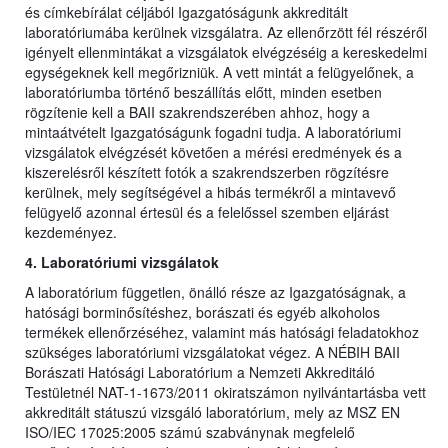
és címkebírálat céljából Igazgatóságunk akkreditált
laboratóriumába kerülnek vizsgálatra. Az ellenőrzött fél részéről
igényelt ellenmintákat a vizsgálatok elvégzéséig a kereskedelmi
egységeknek kell megőrizniük. A vett mintát a felügyelőnek, a
laboratóriumba történő beszállítás előtt, minden esetben
rögzítenie kell a BAII szakrendszerében ahhoz, hogy a
mintaátvételt Igazgatóságunk fogadni tudja. A laboratóriumi
vizsgálatok elvégzését követően a mérési eredmények és a
kiszerelésről készített fotók a szakrendszerben rögzítésre
kerülnek, mely segítségével a hibás termékről a mintavevő
felügyelő azonnal értesül és a felelőssel szemben eljárást
kezdeményez.
4. Laboratóriumi vizsgálatok
A laboratórium független, önálló része az Igazgatóságnak, a
hatósági borminősítéshez, borászati és egyéb alkoholos
termékek ellenőrzéséhez, valamint más hatósági feladatokhoz
szükséges laboratóriumi vizsgálatokat végez. A NÉBIH BAII
Borászati Hatósági Laboratórium a Nemzeti Akkreditáló
Testületnél NAT-1-1673/2011 okiratszámon nyilvántartásba vett
akkreditált státuszú vizsgáló laboratórium, mely az MSZ EN
ISO/IEC 17025:2005 számú szabványnak megfelelő