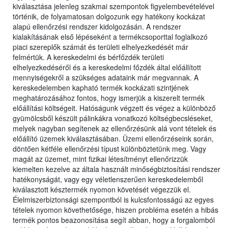
kiválasztása jelenleg szakmai szempontok figyelembevételével
történik, de folyamatosan dolgozunk egy hatékony kockázat
alapú ellenőrzési rendszer kidolgozásán. A rendszer
kialakításának első lépéseként a termékcsoporttal foglalkozó
piaci szereplők számát és területi elhelyezkedését már
felmértük. A kereskedelmi és bérfőzdék területi
elhelyezkedéséről és a kereskedelmi főzdék által előállított
mennyiségekről a szükséges adataink már megvannak. A
kereskedelemben kapható termék kockázati szintjének
meghatározásához fontos, hogy ismerjük a kiszerelt termék
előállítási költségeit. Hatóságunk végzett és végez a különböző
gyümölcsből készült pálinkákra vonatkozó költségbecsléseket,
melyek nagyban segítenek az ellenőrzésünk alá vont tételek és
előállító üzemek kiválasztásában. Üzemi ellenőrzéseink során,
döntően kétféle ellenőrzési típust különböztetünk meg. Vagy
magát az üzemet, mint fizikai létesítményt ellenőrizzük
kiemelten kezelve az általa használt minőségbiztosítási rendszer
hatékonyságát, vagy egy véletlenszerűen kereskedelemből
kiválasztott késztermék nyomon követését végezzük el.
Élelmiszerbiztonsági szempontból is kulcsfontosságú az egyes
tételek nyomon követhetősége, hiszen probléma esetén a hibás
termék pontos beazonosítása segít abban, hogy a forgalomból