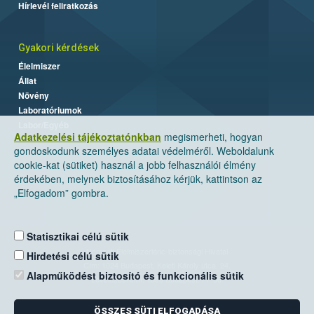
Hírlevél feliratkozás
Gyakori kérdések
Élelmiszer
Állat
Növény
Laboratóriumok
Labor/Egyéb
Adatkezelési tájékoztatónkban
megismerheti, hogyan
gondoskodunk személyes adatai védelméről. Weboldalunk
cookie-kat (sütiket) használ a jobb felhasználói élmény
érdekében, melynek biztosításához kérjük, kattintson az
„Elfogadom” gombra.
Statisztikai célú sütik
Nemzeti Élelmiszerlánc-biztonsági Hivatal
Hirdetési célú sütik
Cím: 1024 Budapest, Keleti Károly utca. 24.
Alapműködést biztosító és funkcionális sütik
Levelezési cím: 1525 Budapest. Pf. 30.
ÖSSZES SÜTI ELFOGADÁSA