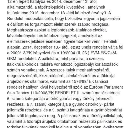
12-én lépett hatályba és 2014. december 13.-ától
alkalmazandó, a tápérték-jelölés kivételével, amelynek
feltüntetése 2016. december 13.-ától kötelező érvényű. A
Rendelet módosítás célja, hogy biztosítva legyen a jogszerűen
előállított és forgalmazott élelmiszerek szabad mozgása.
Meghatározza azokat a legfontosabb általános elveket,
követelményeket és kötelezettségeket, amelyeket az
élelmiszerek jelölése esetében figyelembe kell venni. Fentiek
alapján, 2014. december 13.- ától, ez az uniós rendelet váltja fel
a 2000/13/EK irányelvet és a 19/2004 (II. 26.) FVM-ESzCsM-
GKM rendeletet. A pálinkára, mint párlatra, a szeszes
italokra/alkoholos italokra vonatkozó jogszabályi korlátozások
szintén vonatkoznak. A szeszes italok meghatározásáról,
megnevezéséről, kiszereléséről, címkézéséről és a földrajzi
árujelzőinek oltalmáról, valamint az 1576/89/ EK tanácsi
rendelet hatályon kívül helyezéséről szóló az Európai Parlament
és a Tanács 110/2008/EK RENDELET II. számú mellékletének
6. számú kategóriája a törkölypárlat vagy törköly jellemzőit
részletezi, a 7. számú kategóriája a gyümölcstörköly- párlat
jellemzőit részletezi és a 9. számú kategóriája a gyümölcspárlat
jellemzőit fogalmazza meg. A pálinkának és a törkölypálinkának,
valamint a földrajzi árujelző oltalomban részesülő pálinkának és
törkölypálinkának meg kell felelnie a rá vonatkozóan jóváhagyott