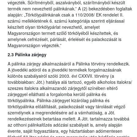
végezték. Sűrítményből, aszalványból, szárítmányból készült
termék nem nevezhető pálinkának.” A (2) bekezdésben foglaltak
alapján: „Törkölypálinkának csak a 110/2008/ EK rendelet II.
számú mellékletének 6. számú kategóriája szerinti eljárással
készített olyan törkölypárlat nevezhető, amelyet
Magyarországon termett szőlő törkölyéből készítettek, és
amelynek cefrézését, párlását, érlelését és palackozását is
Magyarországon végezték.”
2.3 Pálinka zárjegy
A pálinka zárjegy alkalmazásáról a Pálinka törvény rendelkezik.
A jövedéki adóról és a jövedéki termékek forgalmazásának
különös szabályairól szóló 2003. évi CXXVII. törvény (a
továbbiakban: Jöt.) hatálya alá tartozó, egyéb alkoholos italokra/
szeszes italokra alkalmazandó zárjegytől színében eltérő
zárjeggyel ellátható a forgalomba kerülő pálinka és
törkölypálinka. Pálinka-zárjegyet kizárólag pálinka és
törkölypálinka előállítását, palackozását vagy tárolását végző
személynek a megrendelésére ad a vámhatóság, a Jöt.
rendelkezéseinek betartása mellett. A Jöt. tartalmazza továbbá
az otthoni pálinkafőzés adózási szabályait is, amely alapján
évente, saját fogyasztásra, egy háztartásban adómentesen