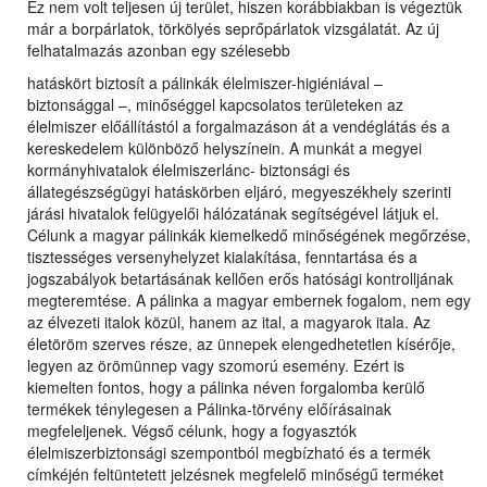
Ez nem volt teljesen új terület, hiszen korábbiakban is végeztük
már a borpárlatok, törkölyés seprőpárlatok vizsgálatát. Az új
felhatalmazás azonban egy szélesebb
hatáskört biztosít a pálinkák élelmiszer-higiéniával –
biztonsággal –, minőséggel kapcsolatos területeken az
élelmiszer előállítástól a forgalmazáson át a vendéglátás és a
kereskedelem különböző helyszínein. A munkát a megyei
kormányhivatalok élelmiszerlánc- biztonsági és
állategészségügyi hatáskörben eljáró, megyeszékhely szerinti
járási hivatalok felügyelői hálózatának segítségével látjuk el.
Célunk a magyar pálinkák kiemelkedő minőségének megőrzése,
tisztességes versenyhelyzet kialakítása, fenntartása és a
jogszabályok betartásának kellően erős hatósági kontrolljának
megteremtése. A pálinka a magyar embernek fogalom, nem egy
az élvezeti italok közül, hanem az ital, a magyarok itala. Az
életöröm szerves része, az ünnepek elengedhetetlen kísérője,
legyen az örömünnep vagy szomorú esemény. Ezért is
kiemelten fontos, hogy a pálinka néven forgalomba kerülő
termékek ténylegesen a Pálinka-törvény előírásainak
megfeleljenek. Végső célunk, hogy a fogyasztók
élelmiszerbiztonsági szempontból megbízható és a termék
címkéjén feltüntetett jelzésnek megfelelő minőségű terméket