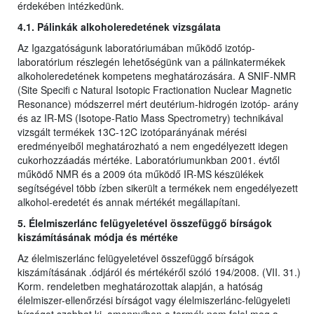
érdekében intézkedünk.
4.1. Pálinkák alkoholeredetének vizsgálata
Az Igazgatóságunk laboratóriumában működő izotóp-
laboratórium részlegén lehetőségünk van a pálinkatermékek
alkoholeredetének kompetens meghatározására. A SNIF-NMR
(Site Specifi c Natural Isotopic Fractionation Nuclear Magnetic
Resonance) módszerrel mért deutérium-hidrogén izotóp- arány
és az IR-MS (Isotope-Ratio Mass Spectrometry) technikával
vizsgált termékek 13C-12C izotóparányának mérési
eredményeiből meghatározható a nem engedélyezett idegen
cukorhozzáadás mértéke. Laboratóriumunkban 2001. évtől
működő NMR és a 2009 óta működő IR-MS készülékek
segítségével több ízben sikerült a termékek nem engedélyezett
alkohol-eredetét és annak mértékét megállapítani.
5. Élelmiszerlánc felügyeletével összefüggő bírságok
kiszámításának módja és mértéke
Az élelmiszerlánc felügyeletével összefüggő bírságok
kiszámításának .ódjáról és mértékéről szóló 194/2008. (VII. 31.)
Korm. rendeletben meghatározottak alapján, a hatóság
élelmiszer-ellenőrzési bírságot vagy élelmiszerlánc-felügyeleti