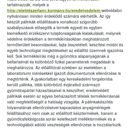
tartalmazzák, melyek a
http://elelmiszerlanc.kormany.hu/eredetvedelem
weboldalon
nyilvánosan minden érdeklődő számára elérhetők. Az így
készült pálinkák előállítására vonatkozó szigorúbb
szabályozások elősegítik a termék egyedi és egyben
kiemelkedő érzékszervi tulajdonságainak kialakulását, melynek
védelme érdekében a termékleírásokban meghatározott
termőterületi besorolásokat, fajta összetételt, készítési módot és
egyéb technológiai megkötéseket az előállító üzemnek igazolnia
kell. Sok termékleírás még a gyümölcs alapanyagának a
beltartalmát és különböző fizikai paraméterek megadását is
meghatározza. Az előállítónál ezekben az esetekben a
laboratóriumi mérésekkel igazolt dokumentumok ellenőrzése is
megtörténik. A gyakorlatban egy kereskedelmi forgalomba
kerülő pálinka, több különböző évjáratból származó
gyümölcspárlat házasításaival is készülhet, eredetvédett
pálinkák esetén az egyes beházasított tételek termékleírásnak
való megfelelőségét a hatóság vizsgálja. A pálinkakészítés
folyamatának ellenőrzésével kapcsolatos anyagmérlegek
felállításához nem csak az előállított késztermékek, hanem a
gyümölcsfeldolgozás során keletkezett melléktermékek és a
technológiából adódó veszteségek ellenőrzése is hozzátartozik.