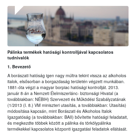
Pálinka termékek hatósági kontrolljával kapcsolatos
tudnivalók
1. Bevezető
A borászati hatóság igen nagy múltra tekint vissza az alkoholos
italok, elsősorban a borgazdaság területén végzett munkában.
1881-óta végzi a magyar borpiac hatósági kontrollját. 2013.
január 8-án a Nemzeti Élelmiszerlánc- biztonsági Hivatal (a
továbbiakban: NÉBIH) Szervezeti és Működési Szabályzatának
(1/2013 (I. 8.) VM miniszteri utasítás, a továbbiakban: Utasítás)
módosítása kapcsán, mint Borászati és Alkoholos Italok
Igazgatóság (a továbbiakban: BAII) bővítette hatósági feladatait,
és megkezdte többek között a pálinka és törkölypálinka
termékekkel kapcsolatos központi igazgatási feladatok ellátását.