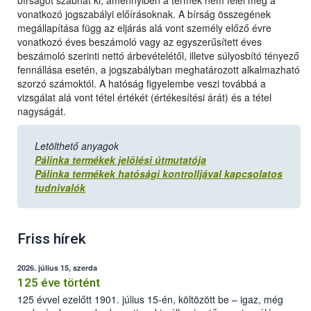
bírságot szabhat ki, amennyiben a termék nem felel meg a
vonatkozó jogszabályi előírásoknak. A bírság összegének
megállapítása függ az eljárás alá vont személy előző évre
vonatkozó éves beszámoló vagy az egyszerűsített éves
beszámoló szerinti nettó árbevételétől, illetve súlyosbító tényező
fennállása esetén, a jogszabályban meghatározott alkalmazható
szorzó számoktól. A hatóság figyelembe veszi továbbá a
vizsgálat alá vont tétel értékét (értékesítési árát) és a tétel
nagyságát.
Letölthető anyagok
Pálinka termékek jelölési útmutatója
Pálinka termékek hatósági kontrolljával kapcsolatos
tudnivalók
Friss hírek
2026. július 15, szerda
125 éve történt
125 évvel ezelőtt 1901. július 15-én, költözött be – igaz, még