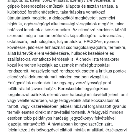
állapota, az üzem ivóvíz ellátása, szennyvíz-elvezetése, a
gépek- berendezések műszaki állapota és tisztán tartása, a
különböző fertőtlenítésekre, takarításokra vonatkozó
útmutatások megléte, a dolgozóktól megkövetelt személyi
higiénia, egészségügyi alkalmassági vizsgálatok megléte, mind
hatással lehetnek a késztermékre. Az ellenőrző kérdések között
szerepel még a humán erőforrás képzettségére, színvonalára,
oktatására, technológiára, folyamatokra, HACCPre, nyomon
követésre, jelölésre felhasznált csomagolóanyagokra, termékre,
állati kártevők elleni védekezésre, hulladék kezelésére és
szállításokra vonatkozó kérdések is. A check-lista témakörei
közül kiemelten kezeljük az üzemek minőségbiztosítási
rendszereit. Veszélyelemző rendszerek esetén a kritikus pontok
ellenőrzési dokumentumait minden esetben vizsgáljuk.
Felügyelőink esetenként az egy-egy veszélyességi pont
felülbírálatát javasolhatják. Kereskedelmi egységekben
forgalmazottpálinkák ellenőrzése hatósági mintavételt jelent, ami
vagy véletlenszerűen, vagy felügyelőink által kockázatosnak
tartott, vagy kiszerelésében jelölési hibával forgalmazott gyanús
termék esetén direkt mintavétellel történik. A felügyelő minden
esetben több példányos hatósági jegyzőkönyv felvételével
igazolja mintavételét. A hivatalosan kengyelszerűen zárt,
felcímkézett és bélyegzővel ellátott minták analitikai, érzékszervi