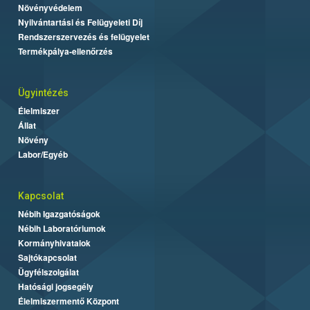
Növényvédelem
Nyilvántartási és Felügyeleti Díj
Rendszerszervezés és felügyelet
Termékpálya-ellenőrzés
Ügyintézés
Élelmiszer
Állat
Növény
Labor/Egyéb
Kapcsolat
Nébih Igazgatóságok
Nébih Laboratóriumok
Kormányhivatalok
Sajtókapcsolat
Ügyfélszolgálat
Hatósági jogsegély
Élelmiszermentő Központ