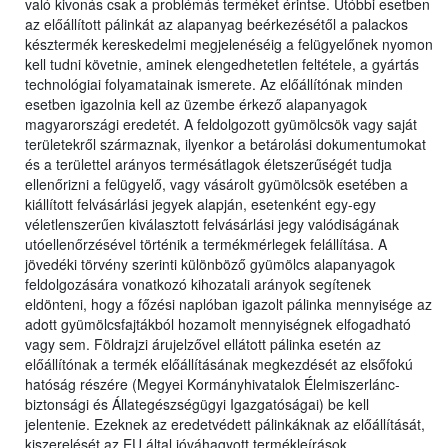
való kivonás csak a problémás terméket érintse. Utóbbi esetben
az előállított pálinkát az alapanyag beérkezésétől a palackos
késztermék kereskedelmi megjelenéséig a felügyelőnek nyomon
kell tudni követnie, aminek elengedhetetlen feltétele, a gyártás
technológiai folyamatainak ismerete. Az előállítónak minden
esetben igazolnia kell az üzembe érkező alapanyagok
magyarországi eredetét. A feldolgozott gyümölcsök vagy saját
területekről származnak, ilyenkor a betárolási dokumentumokat
és a területtel arányos termésátlagok életszerűségét tudja
ellenőrizni a felügyelő, vagy vásárolt gyümölcsök esetében a
kiállított felvásárlási jegyek alapján, esetenként egy-egy
véletlenszerűen kiválasztott felvásárlási jegy valódiságának
utóellenőrzésével történik a termékmérlegek felállítása. A
jövedéki törvény szerinti különböző gyümölcs alapanyagok
feldolgozására vonatkozó kihozatali arányok segítenek
eldönteni, hogy a főzési naplóban igazolt pálinka mennyisége az
adott gyümölcsfajtákból hozamolt mennyiségnek elfogadható
vagy sem. Földrajzi árujelzővel ellátott pálinka esetén az
előállítónak a termék előállításának megkezdését az elsőfokú
hatóság részére (Megyei Kormányhivatalok Élelmiszerlánc-
biztonsági és Állategészségügyi Igazgatóságai) be kell
jelentenie. Ezeknek az eredetvédett pálinkáknak az előállítását,
kiszerelését az EU által jóváhagyott termékleírások