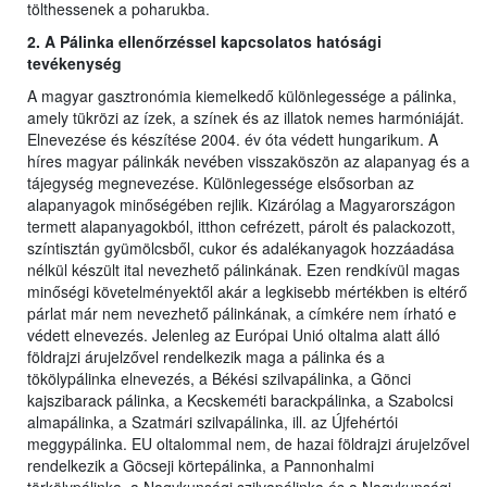
tölthessenek a poharukba.
2. A Pálinka ellenőrzéssel kapcsolatos hatósági
tevékenység
A magyar gasztronómia kiemelkedő különlegessége a pálinka,
amely tükrözi az ízek, a színek és az illatok nemes harmóniáját.
Elnevezése és készítése 2004. év óta védett hungarikum. A
híres magyar pálinkák nevében visszaköszön az alapanyag és a
tájegység megnevezése. Különlegessége elsősorban az
alapanyagok minőségében rejlik. Kizárólag a Magyarországon
termett alapanyagokból, itthon cefrézett, párolt és palackozott,
színtisztán gyümölcsből, cukor és adalékanyagok hozzáadása
nélkül készült ital nevezhető pálinkának. Ezen rendkívül magas
minőségi követelményektől akár a legkisebb mértékben is eltérő
párlat már nem nevezhető pálinkának, a címkére nem írható e
védett elnevezés. Jelenleg az Európai Unió oltalma alatt álló
földrajzi árujelzővel rendelkezik maga a pálinka és a
tökölypálinka elnevezés, a Békési szilvapálinka, a Gönci
kajszibarack pálinka, a Kecskeméti barackpálinka, a Szabolcsi
almapálinka, a Szatmári szilvapálinka, ill. az Újfehértói
meggypálinka. EU oltalommal nem, de hazai földrajzi árujelzővel
rendelkezik a Göcseji körtepálinka, a Pannonhalmi