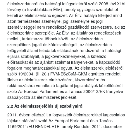
élelmiszerláncról és hatósági felügyeletéről szóló 2008. évi XLVI.
törvény (a továbbiakban Éltv.), amely egységes szemlélettel
kezeli az élelmiszerlánc egészét. Az Éltv. hatálya kiterjed mind
azon természetes személyre, jogi személyre és jogi
személyiséggel nem rendelkező gazdálkodó szervezetre, aki az
élelmiszerlánc szereplője. Az Éltv. az általános rendelkezések
mellett, tartalmazza többek között az élelmiszerlánc
szereplőinek jogait és kötelezettségeit, az élelmiszerlánc-
felügyeleti állami feladatok ellátásának rendszerét, a hatósági
eljárás szabályait, a jogkövetkezményeket, a kötelező
előírásokat és az ajánlott szakmai irányelveket, a kapcsolódó
fogalom meghatározásokkal együtt. Az élelmiszerek jelöléséről
szóló 19/2004. (II. 26.) FVM-ESzCsM-GKM együttes rendelet,
illetve az élelmiszerek címkézésére, kiszerelésére és
reklámozására vonatkozó tagállami jogszabályok közelítéséről
szóló Az Európai Parlament és a Tanács 2000/13/EK Irányelve
szabályozza az élelmiszerek jelölését.
2.2 Az élelmiszerjelölés új szabályairól
2011. évben elkészült a fogyasztók élelmiszerekkel kapcsolatos
tájékoztatásáról szóló Az Európai Parlament és a Tanács
1169/2011/EU RENDELETE, amely Rendelet 2011. december