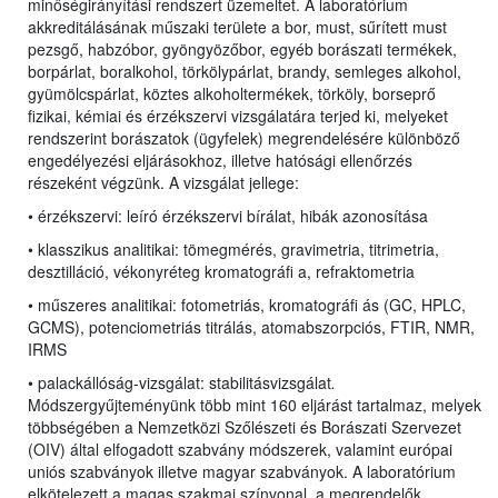
minőségirányítási rendszert üzemeltet. A laboratórium
akkreditálásának műszaki területe a bor, must, sűrített must
pezsgő, habzóbor, gyöngyözőbor, egyéb borászati termékek,
borpárlat, boralkohol, törkölypárlat, brandy, semleges alkohol,
gyümölcspárlat, köztes alkoholtermékek, törköly, borseprő
fizikai, kémiai és érzékszervi vizsgálatára terjed ki, melyeket
rendszerint borászatok (ügyfelek) megrendelésére különböző
engedélyezési eljárásokhoz, illetve hatósági ellenőrzés
részeként végzünk. A vizsgálat jellege:
• érzékszervi: leíró érzékszervi bírálat, hibák azonosítása
• klasszikus analitikai: tömegmérés, gravimetria, titrimetria,
desztilláció, vékonyréteg kromatográfi a, refraktometria
• műszeres analitikai: fotometriás, kromatográfi ás (GC, HPLC,
GCMS), potenciometriás titrálás, atomabszorpciós, FTIR, NMR,
IRMS
• palackállóság-vizsgálat: stabilitásvizsgálat
.
Módszergyűjteményünk több mint 160 eljárást tartalmaz, melyek
többségében a Nemzetközi Szőlészeti és Borászati Szervezet
(OIV) által elfogadott szabvány módszerek, valamint európai
uniós szabványok illetve magyar szabványok. A laboratórium
elkötelezett a magas szakmai színvonal, a megrendelők