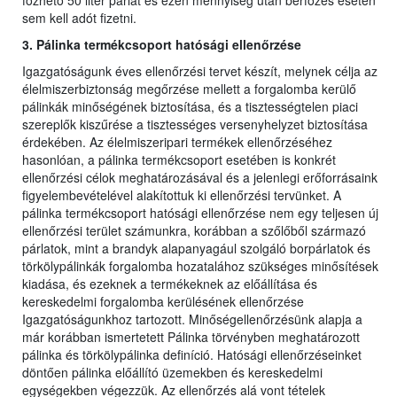
főzhető 50 liter párlat és ezen mennyiség után bérfőzés esetén
sem kell adót fizetni.
3. Pálinka termékcsoport hatósági ellenőrzése
Igazgatóságunk éves ellenőrzési tervet készít, melynek célja az
élelmiszerbiztonság megőrzése mellett a forgalomba kerülő
pálinkák minőségének biztosítása, és a tisztességtelen piaci
szereplők kiszűrése a tisztességes versenyhelyzet biztosítása
érdekében. Az élelmiszeripari termékek ellenőrzéséhez
hasonlóan, a pálinka termékcsoport esetében is konkrét
ellenőrzési célok meghatározásával és a jelenlegi erőforrásaink
figyelembevételével alakítottuk ki ellenőrzési tervünket. A
pálinka termékcsoport hatósági ellenőrzése nem egy teljesen új
ellenőrzési terület számunkra, korábban a szőlőből származó
párlatok, mint a brandyk alapanyagául szolgáló borpárlatok és
törkölypálinkák forgalomba hozatalához szükséges minősítések
kiadása, és ezeknek a termékeknek az előállítása és
kereskedelmi forgalomba kerülésének ellenőrzése
Igazgatóságunkhoz tartozott. Minőségellenőrzésünk alapja a
már korábban ismertetett Pálinka törvényben meghatározott
pálinka és törkölypálinka definíció. Hatósági ellenőrzéseinket
döntően pálinka előállító üzemekben és kereskedelmi
egységekben végezzük. Az ellenőrzés alá vont tételek