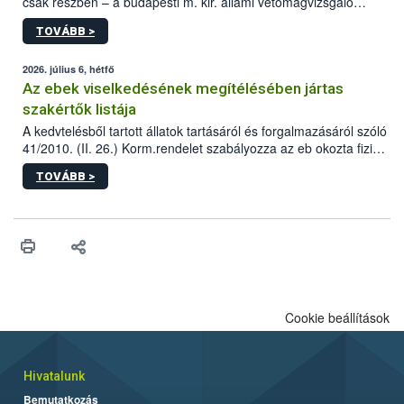
csak részben – a budapesti m. kir. állami vetőmagvizsgáló
állomás a Kis Rókus utca 15. szám alatti, Czigler Győző által
TOVÁBB >
tervezett új épületébe.
2026. július 6, hétfő
Az ebek viselkedésének megítélésében jártas
szakértők listája
A kedvtelésből tartott állatok tartásáról és forgalmazásáról szóló
41/2010. (II. 26.) Korm.rendelet szabályozza az eb okozta fizikai
sérülés, illetve ennek veszélye keletkezésekor felmerülő
TOVÁBB >
hatósági feladatokat, valamint a veszélyes eb tartását és annak
engedélyezését. Ezen eljárások során szükség esetén be kell
vonni az ebek viselkedésének megítélésében jártas szakértőt.
Cookie beállítások
Hivatalunk
Bemutatkozás