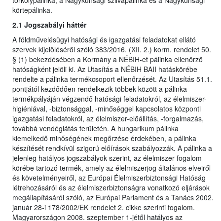
törkölypálinka, a Nagykunsági szilvapálinka és a Nagykunsági
körtepálinka.
2.1 Jogszabályi háttér
A földművelésügyi hatósági és igazgatási feladatokat ellátó
szervek kijelöléséről szóló 383/2016. (XII. 2.) korm. rendelet 50.
§ (1) bekezdésében a Kormány a NÉBIH-et pálinka ellenőrző
hatóságként jelöli ki. Az Utasítás a NÉBIH BAII hatáskörébe
rendelte a pálinka termékcsoport ellenőrzését. Az Utasítás 51.1.
pontjától kezdődően rendelkezik többek között a pálinka
termékpályáján végzendő hatósági feladatokról, az élelmiszer-
higiéniával, -biztonsággal, -minőséggel kapcsolatos központi
igazgatási feladatokról, az élelmiszer-előállítás, -forgalmazás,
továbbá vendéglátás területén. A hungarikum pálinka
kiemelkedő minőségének megőrzése érdekében, a pálinka
készítését rendkívül szigorú előírások szabályozzák. A pálinka a
jelenleg hatályos jogszabályok szerint, az élelmiszer fogalom
körébe tartozó termék, amely az élelmiszerjog általános elveiről
és követelményeiről, az Európai Élelmiszerbiztonsági Hatóság
létrehozásáról és az élelmiszerbiztonságra vonatkozó eljárások
megállapításáról szóló, az Európai Parlament és a Tanács 2002.
január 28-i 178/2002/EK rendelet 2. cikke szerinti fogalom.
Magyarországon 2008. szeptember 1-jétől hatályos az