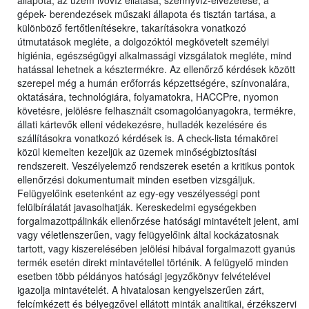
állapota, az üzem ivóvíz ellátása, szennyvíz-elvezetése, a
gépek- berendezések műszaki állapota és tisztán tartása, a
különböző fertőtlenítésekre, takarításokra vonatkozó
útmutatások megléte, a dolgozóktól megkövetelt személyi
higiénia, egészségügyi alkalmassági vizsgálatok megléte, mind
hatással lehetnek a késztermékre. Az ellenőrző kérdések között
szerepel még a humán erőforrás képzettségére, színvonalára,
oktatására, technológiára, folyamatokra, HACCPre, nyomon
követésre, jelölésre felhasznált csomagolóanyagokra, termékre,
állati kártevők elleni védekezésre, hulladék kezelésére és
szállításokra vonatkozó kérdések is. A check-lista témakörei
közül kiemelten kezeljük az üzemek minőségbiztosítási
rendszereit. Veszélyelemző rendszerek esetén a kritikus pontok
ellenőrzési dokumentumait minden esetben vizsgáljuk.
Felügyelőink esetenként az egy-egy veszélyességi pont
felülbírálatát javasolhatják. Kereskedelmi egységekben
forgalmazottpálinkák ellenőrzése hatósági mintavételt jelent, ami
vagy véletlenszerűen, vagy felügyelőink által kockázatosnak
tartott, vagy kiszerelésében jelölési hibával forgalmazott gyanús
termék esetén direkt mintavétellel történik. A felügyelő minden
esetben több példányos hatósági jegyzőkönyv felvételével
igazolja mintavételét. A hivatalosan kengyelszerűen zárt,
felcímkézett és bélyegzővel ellátott minták analitikai, érzékszervi