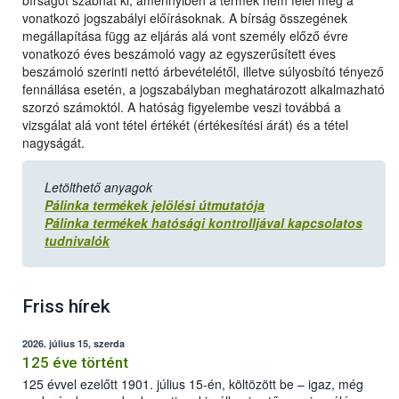
bírságot szabhat ki, amennyiben a termék nem felel meg a
vonatkozó jogszabályi előírásoknak. A bírság összegének
megállapítása függ az eljárás alá vont személy előző évre
vonatkozó éves beszámoló vagy az egyszerűsített éves
beszámoló szerinti nettó árbevételétől, illetve súlyosbító tényező
fennállása esetén, a jogszabályban meghatározott alkalmazható
szorzó számoktól. A hatóság figyelembe veszi továbbá a
vizsgálat alá vont tétel értékét (értékesítési árát) és a tétel
nagyságát.
Letölthető anyagok
Pálinka termékek jelölési útmutatója
Pálinka termékek hatósági kontrolljával kapcsolatos
tudnivalók
Friss hírek
2026. július 15, szerda
125 éve történt
125 évvel ezelőtt 1901. július 15-én, költözött be – igaz, még