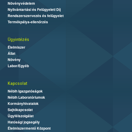
Növényvédelem
Nyilvántartási és Felügyeleti Díj
Rendszerszervezés és felügyelet
Termékpálya-ellenőrzés
Ügyintézés
Élelmiszer
Állat
Növény
Labor/Egyéb
Kapcsolat
Nébih Igazgatóságok
Nébih Laboratóriumok
Kormányhivatalok
Sajtókapcsolat
Ügyfélszolgálat
Hatósági jogsegély
Élelmiszermentő Központ