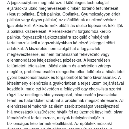
A jogszabályban meghatározott különleges technológiai
eljárásokra utaló megnevezések címkén történő feltüntetését
(Kisüsti pálinka, Érlelt pálinka, Ópálinka, Gyümölcságyon érlelt
pálinka vagy ágyas pálinka) az előállítónak az ellenőrzéskor
igazolnia kell. A késztermék előállítás utolsó lépésének tekintjük
a pálinka kiszerelését. A kereskedelmi forgalomba kerülő
pálinka, fogyasztók tájékoztatására szolgáló címkéjének
tartalmaznia kell a jogszabályokban kötelező jelleggel előírt
adatokat. A kiszerelés nem szolgálhat a fogyasztók
megtévesztésére, és nem tartalmazhat félrevezető vagy
ellentmondásos kifejezéseket, jelzéseket. A kiszerelésen
feltüntetett tételszám, töltési dátum és a sértetlen zárjegy
megléte, probléma esetén elengedhetetlen feltétele a hibás tétel
gyors beazonosításnak és forgalomból történő kivonásának. A
létesítmény ellenőrzés a gyakorlatban a teljes üzem bejárásával
kezdődik, majd ezt követően a felügyelő egy check-lista szerint
rögzíti az esetleges hiányosságokat, hiba esetén javaslatokat
tehet, és határidőket szabhat a problémák megszüntetésére. Az
ellenőrzési témakörök az élelmiszerbiztonságot veszélyeztető
hiá nyosságok kiszűrésére hívják fel az üzemek figyelmét, olyan
témaköröket tartalmaznak, melyek befolyásolhatják a
biztonságos késztermék előállítását. Az épületek műszaki