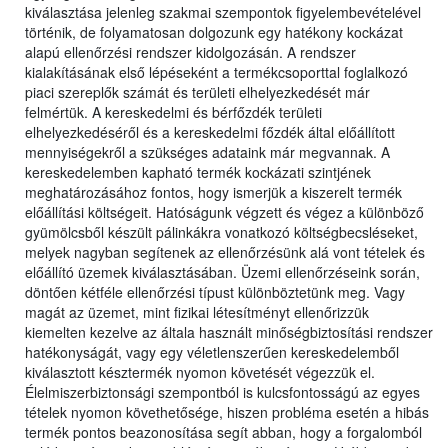
kiválasztása jelenleg szakmai szempontok figyelembevételével
történik, de folyamatosan dolgozunk egy hatékony kockázat
alapú ellenőrzési rendszer kidolgozásán. A rendszer
kialakításának első lépéseként a termékcsoporttal foglalkozó
piaci szereplők számát és területi elhelyezkedését már
felmértük. A kereskedelmi és bérfőzdék területi
elhelyezkedéséről és a kereskedelmi főzdék által előállított
mennyiségekről a szükséges adataink már megvannak. A
kereskedelemben kapható termék kockázati szintjének
meghatározásához fontos, hogy ismerjük a kiszerelt termék
előállítási költségeit. Hatóságunk végzett és végez a különböző
gyümölcsből készült pálinkákra vonatkozó költségbecsléseket,
melyek nagyban segítenek az ellenőrzésünk alá vont tételek és
előállító üzemek kiválasztásában. Üzemi ellenőrzéseink során,
döntően kétféle ellenőrzési típust különböztetünk meg. Vagy
magát az üzemet, mint fizikai létesítményt ellenőrizzük
kiemelten kezelve az általa használt minőségbiztosítási rendszer
hatékonyságát, vagy egy véletlenszerűen kereskedelemből
kiválasztott késztermék nyomon követését végezzük el.
Élelmiszerbiztonsági szempontból is kulcsfontosságú az egyes
tételek nyomon követhetősége, hiszen probléma esetén a hibás
termék pontos beazonosítása segít abban, hogy a forgalomból