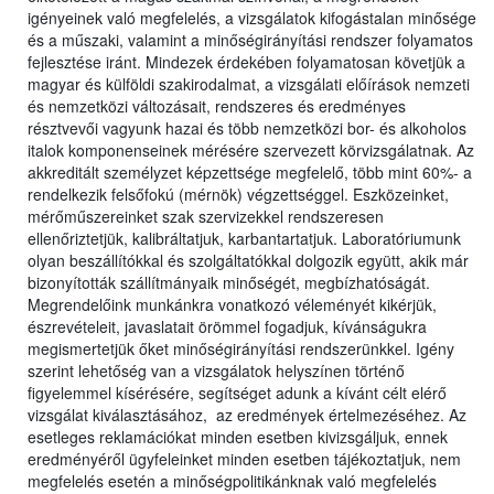
igényeinek való megfelelés, a vizsgálatok kifogástalan minősége
és a műszaki, valamint a minőségirányítási rendszer folyamatos
fejlesztése iránt. Mindezek érdekében folyamatosan követjük a
magyar és külföldi szakirodalmat, a vizsgálati előírások nemzeti
és nemzetközi változásait, rendszeres és eredményes
résztvevői vagyunk hazai és több nemzetközi bor- és alkoholos
italok komponenseinek mérésére szervezett körvizsgálatnak. Az
akkreditált személyzet képzettsége megfelelő, több mint 60%- a
rendelkezik felsőfokú (mérnök) végzettséggel. Eszközeinket,
mérőműszereinket szak szervizekkel rendszeresen
ellenőriztetjük, kalibráltatjuk, karbantartatjuk. Laboratóriumunk
olyan beszállítókkal és szolgáltatókkal dolgozik együtt, akik már
bizonyították szállítmányaik minőségét, megbízhatóságát.
Megrendelőink munkánkra vonatkozó véleményét kikérjük,
észrevételeit, javaslatait örömmel fogadjuk, kívánságukra
megismertetjük őket minőségirányítási rendszerünkkel. Igény
szerint lehetőség van a vizsgálatok helyszínen történő
figyelemmel kísérésére, segítséget adunk a kívánt célt elérő
vizsgálat kiválasztásához, az eredmények értelmezéséhez. Az
esetleges reklamációkat minden esetben kivizsgáljuk, ennek
eredményéről ügyfeleinket minden esetben tájékoztatjuk, nem
megfelelés esetén a minőségpolitikánknak való megfelelés