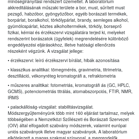
minőségirányítási rendszert üzemeltet. A laboratórium
akkreditálásának műszaki területe a bor, must, sűrített must
pezsgő, habzóbor, gyöngyözőbor, egyéb borászati termékek,
borpárlat, boralkohol, törkölypárlat, brandy, semleges alkohol,
gyümölcspárlat, köztes alkoholtermékek, törköly, borseprő
fizikai, kémiai és érzékszervi vizsgálatára terjed ki, melyeket
rendszerint borászatok (ügyfelek) megrendelésére különböző
engedélyezési eljárásokhoz, illetve hatósági ellenőrzés
részeként végzünk. A vizsgálat jellege:
• érzékszervi: leíró érzékszervi bírálat, hibák azonosítása
• klasszikus analitikai: tömegmérés, gravimetria, titrimetria,
desztilláció, vékonyréteg kromatográfi a, refraktometria
• műszeres analitikai: fotometriás, kromatográfi ás (GC, HPLC,
GCMS), potenciometriás titrálás, atomabszorpciós, FTIR, NMR,
IRMS
• palackállóság-vizsgálat: stabilitásvizsgálat
.
Módszergyűjteményünk több mint 160 eljárást tartalmaz, melyek
többségében a Nemzetközi Szőlészeti és Borászati Szervezet
(OIV) által elfogadott szabvány módszerek, valamint európai
uniós szabványok illetve magyar szabványok. A laboratórium
elkötelezett a magas szakmai színvonal, a megrendelők