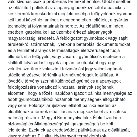
való kivonás csak a problémás terméket érintse. Utóbbi esetben
az előállított pálinkát az alapanyag beérkezésétől a palackos
késztermék kereskedelmi megjelenéséig a felügyelőnek nyomon
kell tudni követnie, aminek elengedhetetlen feltétele, a gyártás
technológiai folyamatainak ismerete. Az előállítónak minden
esetben igazolnia kell az üzembe érkező alapanyagok
magyarországi eredetét. A feldolgozott gyümölcsök vagy saját
területekről származnak, ilyenkor a betárolási dokumentumokat
és a területtel arányos termésátlagok életszerűségét tudja
ellenőrizni a felügyelő, vagy vásárolt gyümölcsök esetében a
kiállított felvásárlási jegyek alapján, esetenként egy-egy
véletlenszerűen kiválasztott felvásárlási jegy valódiságának
utóellenőrzésével történik a termékmérlegek felállítása. A
jövedéki törvény szerinti különböző gyümölcs alapanyagok
feldolgozására vonatkozó kihozatali arányok segítenek
eldönteni, hogy a főzési naplóban igazolt pálinka mennyisége az
adott gyümölcsfajtákból hozamolt mennyiségnek elfogadható
vagy sem. Földrajzi árujelzővel ellátott pálinka esetén az
előállítónak a termék előállításának megkezdését az elsőfokú
hatóság részére (Megyei Kormányhivatalok Élelmiszerlánc-
biztonsági és Állategészségügyi Igazgatóságai) be kell
jelentenie. Ezeknek az eredetvédett pálinkáknak az előállítását,
kiszerelését az EU által jóváhagyott termékleírások