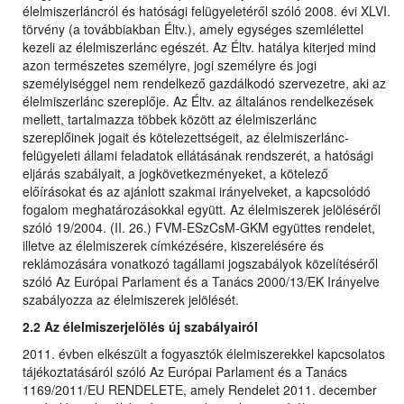
élelmiszerláncról és hatósági felügyeletéről szóló 2008. évi XLVI.
törvény (a továbbiakban Éltv.), amely egységes szemlélettel
kezeli az élelmiszerlánc egészét. Az Éltv. hatálya kiterjed mind
azon természetes személyre, jogi személyre és jogi
személyiséggel nem rendelkező gazdálkodó szervezetre, aki az
élelmiszerlánc szereplője. Az Éltv. az általános rendelkezések
mellett, tartalmazza többek között az élelmiszerlánc
szereplőinek jogait és kötelezettségeit, az élelmiszerlánc-
felügyeleti állami feladatok ellátásának rendszerét, a hatósági
eljárás szabályait, a jogkövetkezményeket, a kötelező
előírásokat és az ajánlott szakmai irányelveket, a kapcsolódó
fogalom meghatározásokkal együtt. Az élelmiszerek jelöléséről
szóló 19/2004. (II. 26.) FVM-ESzCsM-GKM együttes rendelet,
illetve az élelmiszerek címkézésére, kiszerelésére és
reklámozására vonatkozó tagállami jogszabályok közelítéséről
szóló Az Európai Parlament és a Tanács 2000/13/EK Irányelve
szabályozza az élelmiszerek jelölését.
2.2 Az élelmiszerjelölés új szabályairól
2011. évben elkészült a fogyasztók élelmiszerekkel kapcsolatos
tájékoztatásáról szóló Az Európai Parlament és a Tanács
1169/2011/EU RENDELETE, amely Rendelet 2011. december