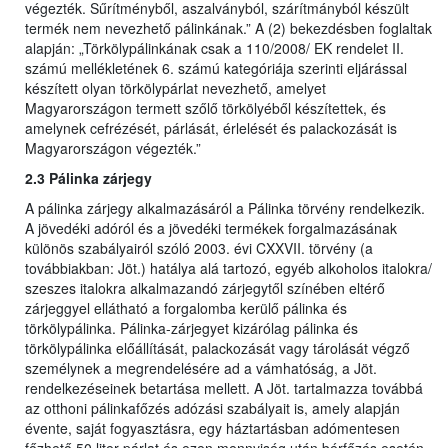
végezték. Sűrítményből, aszalványból, szárítmányból készült
termék nem nevezhető pálinkának.” A (2) bekezdésben foglaltak
alapján: „Törkölypálinkának csak a 110/2008/ EK rendelet II.
számú mellékletének 6. számú kategóriája szerinti eljárással
készített olyan törkölypárlat nevezhető, amelyet
Magyarországon termett szőlő törkölyéből készítettek, és
amelynek cefrézését, párlását, érlelését és palackozását is
Magyarországon végezték.”
2.3 Pálinka zárjegy
A pálinka zárjegy alkalmazásáról a Pálinka törvény rendelkezik.
A jövedéki adóról és a jövedéki termékek forgalmazásának
különös szabályairól szóló 2003. évi CXXVII. törvény (a
továbbiakban: Jöt.) hatálya alá tartozó, egyéb alkoholos italokra/
szeszes italokra alkalmazandó zárjegytől színében eltérő
zárjeggyel ellátható a forgalomba kerülő pálinka és
törkölypálinka. Pálinka-zárjegyet kizárólag pálinka és
törkölypálinka előállítását, palackozását vagy tárolását végző
személynek a megrendelésére ad a vámhatóság, a Jöt.
rendelkezéseinek betartása mellett. A Jöt. tartalmazza továbbá
az otthoni pálinkafőzés adózási szabályait is, amely alapján
évente, saját fogyasztásra, egy háztartásban adómentesen