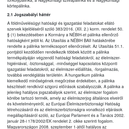
törkölypálinka, a Nagykunsági szilvapálinka és a Nagykunsági
körtepálinka.
2.1 Jogszabályi háttér
A földművelésügyi hatósági és igazgatási feladatokat ellátó
szervek kijelöléséről szóló 383/2016. (XII. 2.) korm. rendelet 50.
§ (1) bekezdésében a Kormány a NÉBIH-et pálinka ellenőrző
hatóságként jelöli ki. Az Utasítás a NÉBIH BAII hatáskörébe
rendelte a pálinka termékcsoport ellenőrzését. Az Utasítás 51.1.
pontjától kezdődően rendelkezik többek között a pálinka
termékpályáján végzendő hatósági feladatokról, az élelmiszer-
higiéniával, -biztonsággal, -minőséggel kapcsolatos központi
igazgatási feladatokról, az élelmiszer-előállítás, -forgalmazás,
továbbá vendéglátás területén. A hungarikum pálinka
kiemelkedő minőségének megőrzése érdekében, a pálinka
készítését rendkívül szigorú előírások szabályozzák. A pálinka a
jelenleg hatályos jogszabályok szerint, az élelmiszer fogalom
körébe tartozó termék, amely az élelmiszerjog általános elveiről
és követelményeiről, az Európai Élelmiszerbiztonsági Hatóság
létrehozásáról és az élelmiszerbiztonságra vonatkozó eljárások
megállapításáról szóló, az Európai Parlament és a Tanács 2002.
január 28-i 178/2002/EK rendelet 2. cikke szerinti fogalom.
Magyarországon 2008. szeptember 1-jétől hatályos az