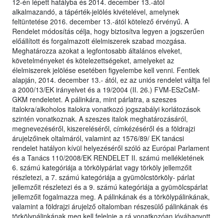
12-én lépett hatályba és 2014. december 13.-ától
alkalmazandó, a tápérték-jelölés kivételével, amelynek
feltüntetése 2016. december 13.-ától kötelező érvényű. A
Rendelet módosítás célja, hogy biztosítva legyen a jogszerűen
előállított és forgalmazott élelmiszerek szabad mozgása.
Meghatározza azokat a legfontosabb általános elveket,
követelményeket és kötelezettségeket, amelyeket az
élelmiszerek jelölése esetében figyelembe kell venni. Fentiek
alapján, 2014. december 13.- ától, ez az uniós rendelet váltja fel
a 2000/13/EK irányelvet és a 19/2004 (II. 26.) FVM-ESzCsM-
GKM rendeletet. A pálinkára, mint párlatra, a szeszes
italokra/alkoholos italokra vonatkozó jogszabályi korlátozások
szintén vonatkoznak. A szeszes italok meghatározásáról,
megnevezéséről, kiszereléséről, címkézéséről és a földrajzi
árujelzőinek oltalmáról, valamint az 1576/89/ EK tanácsi
rendelet hatályon kívül helyezéséről szóló az Európai Parlament
és a Tanács 110/2008/EK RENDELET II. számú mellékletének
6. számú kategóriája a törkölypárlat vagy törköly jellemzőit
részletezi, a 7. számú kategóriája a gyümölcstörköly- párlat
jellemzőit részletezi és a 9. számú kategóriája a gyümölcspárlat
jellemzőit fogalmazza meg. A pálinkának és a törkölypálinkának,
valamint a földrajzi árujelző oltalomban részesülő pálinkának és
törkölypálinkának meg kell felelnie a rá vonatkozóan jóváhagyott