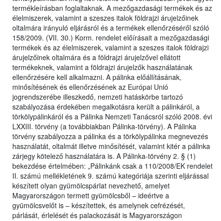
termékleírásban foglaltaknak. A mezőgazdasági termékek és az
élelmiszerek, valamint a szeszes italok földrajzi árujelzőinek
oltalmára irányuló eljárásról és a termékek ellenőrzéséről szóló
158/2009. (VII. 30.) Korm. rendelet előírásait a mezőgazdasági
termékek és az élelmiszerek, valamint a szeszes italok földrajzi
árujelzőinek oltalmára és a földrajzi árujelzővel ellátott
termékeknek, valamint a földrajzi árujelzők használatának
ellenőrzésére kell alkalmazni. A pálinka előállításának,
minősítésének és ellenőrzésének az Európai Unió
jogrendszerébe illeszkedő, nemzeti hatáskörbe tartozó
szabályozása érdekében megalkotásra került a pálinkáról, a
törkölypálinkáról és a Pálinka Nemzeti Tanácsról szóló 2008. évi
LXXIII. törvény (a továbbiakban Pálinka-törvény). A Pálinka
törvény szabályozza a pálinka és a törkölypálinka megnevezés
használatát, oltalmát illetve minősítését, valamint kitér a pálinka
zárjegy kötelező használatára is. A Pálinka-törvény 2. § (1)
bekezdése értelmében: „Pálinkánk csak a 110/2008/EK rendelet
II. számú mellékletének 9. számú kategóriája szerinti eljárással
készített olyan gyümölcspárlat nevezhető, amelyet
Magyarországon termett gyümölcsből – ideértve a
gyümölcsvelőt is – készítettek, és amelynek cefrézését,
párlását, érlelését és palackozását is Magyarországon