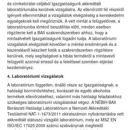
és címkebírálat céljából Igazgatóságunk akkreditált
laboratóriumába kerülnek vizsgálatra. Az ellenőrzött fél részéről
igényelt ellenmintákat a vizsgálatok elvégzéséig a kereskedelmi
egységeknek kell megőrizniük. A vett mintát a felügyelőnek, a
laboratóriumba történő beszállítás előtt, minden esetben
rögzítenie kell a BAII szakrendszerében ahhoz, hogy a
mintaátvételt Igazgatóságunk fogadni tudja. A laboratóriumi
vizsgálatok elvégzését követően a mérési eredmények és a
kiszerelésről készített fotók a szakrendszerben rögzítésre
kerülnek, mely segítségével a hibás termékről a mintavevő
felügyelő azonnal értesül és a felelőssel szemben eljárást
kezdeményez.
4. Laboratóriumi vizsgálatok
A laboratórium független, önálló része az Igazgatóságnak, a
hatósági borminősítéshez, borászati és egyéb alkoholos
termékek ellenőrzéséhez, valamint más hatósági feladatokhoz
szükséges laboratóriumi vizsgálatokat végez. A NÉBIH BAII
Borászati Hatósági Laboratórium a Nemzeti Akkreditáló
Testületnél NAT-1-1673/2011 okiratszámon nyilvántartásba vett
akkreditált státuszú vizsgáló laboratórium, mely az MSZ EN
ISO/IEC 17025:2005 számú szabványnak megfelelő