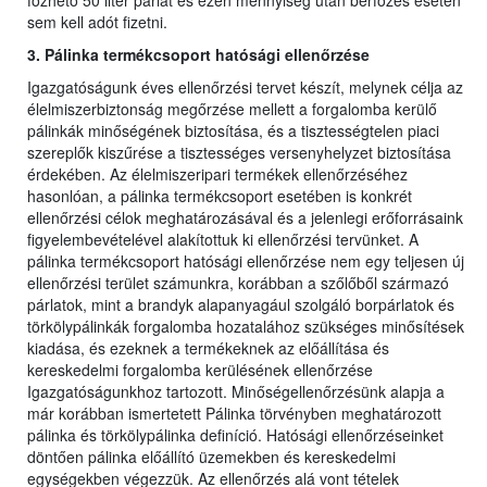
főzhető 50 liter párlat és ezen mennyiség után bérfőzés esetén
sem kell adót fizetni.
3. Pálinka termékcsoport hatósági ellenőrzése
Igazgatóságunk éves ellenőrzési tervet készít, melynek célja az
élelmiszerbiztonság megőrzése mellett a forgalomba kerülő
pálinkák minőségének biztosítása, és a tisztességtelen piaci
szereplők kiszűrése a tisztességes versenyhelyzet biztosítása
érdekében. Az élelmiszeripari termékek ellenőrzéséhez
hasonlóan, a pálinka termékcsoport esetében is konkrét
ellenőrzési célok meghatározásával és a jelenlegi erőforrásaink
figyelembevételével alakítottuk ki ellenőrzési tervünket. A
pálinka termékcsoport hatósági ellenőrzése nem egy teljesen új
ellenőrzési terület számunkra, korábban a szőlőből származó
párlatok, mint a brandyk alapanyagául szolgáló borpárlatok és
törkölypálinkák forgalomba hozatalához szükséges minősítések
kiadása, és ezeknek a termékeknek az előállítása és
kereskedelmi forgalomba kerülésének ellenőrzése
Igazgatóságunkhoz tartozott. Minőségellenőrzésünk alapja a
már korábban ismertetett Pálinka törvényben meghatározott
pálinka és törkölypálinka definíció. Hatósági ellenőrzéseinket
döntően pálinka előállító üzemekben és kereskedelmi
egységekben végezzük. Az ellenőrzés alá vont tételek