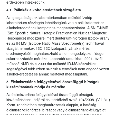
érdekében intézkedünk.
4.1. Pálinkák alkoholeredetének vizsgálata
Az Igazgatóságunk laboratóriumában működő izotóp-
laboratórium részlegén lehetőségünk van a pálinkatermékek
alkoholeredetének kompetens meghatározására. A SNIF-NMR
(Site Specifi c Natural Isotopic Fractionation Nuclear Magnetic
Resonance) módszerrel mért deutérium-hidrogén izotóp- arány
és az IR-MS (Isotope-Ratio Mass Spectrometry) technikával
vizsgált termékek 13C-12C izotóparányának mérési
eredményeiből meghatározható a nem engedélyezett idegen
cukorhozzáadás mértéke. Laboratóriumunkban 2001. évtől
működő NMR és a 2009 óta működő IR-MS készülékek
segítségével több ízben sikerült a termékek nem engedélyezett
alkohol-eredetét és annak mértékét megállapítani.
5. Élelmiszerlánc felügyeletével összefüggő bírságok
kiszámításának módja és mértéke
Az élelmiszerlánc felügyeletével összefüggő bírságok
kiszámításának .ódjáról és mértékéről szóló 194/2008. (VII. 31.)
Korm. rendeletben meghatározottak alapján, a hatóság
élelmiszer-ellenőrzési bírságot vagy élelmiszerlánc-felügyeleti