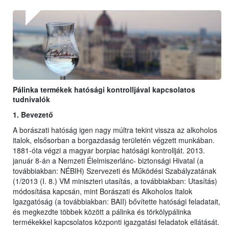
Pálinka termékek hatósági kontrolljával kapcsolatos
tudnivalók
1. Bevezető
A borászati hatóság igen nagy múltra tekint vissza az alkoholos
italok, elsősorban a borgazdaság területén végzett munkában.
1881-óta végzi a magyar borpiac hatósági kontrollját. 2013.
január 8-án a Nemzeti Élelmiszerlánc- biztonsági Hivatal (a
továbbiakban: NÉBIH) Szervezeti és Működési Szabályzatának
(1/2013 (I. 8.) VM miniszteri utasítás, a továbbiakban: Utasítás)
módosítása kapcsán, mint Borászati és Alkoholos Italok
Igazgatóság (a továbbiakban: BAII) bővítette hatósági feladatait,
és megkezdte többek között a pálinka és törkölypálinka
termékekkel kapcsolatos központi igazgatási feladatok ellátását.