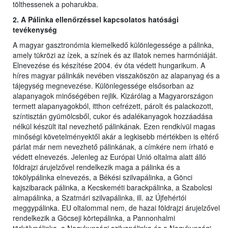
tölthessenek a poharukba.
2. A Pálinka ellenőrzéssel kapcsolatos hatósági
tevékenység
A magyar gasztronómia kiemelkedő különlegessége a pálinka,
amely tükrözi az ízek, a színek és az illatok nemes harmóniáját.
Elnevezése és készítése 2004. év óta védett hungarikum. A
híres magyar pálinkák nevében visszaköszön az alapanyag és a
tájegység megnevezése. Különlegessége elsősorban az
alapanyagok minőségében rejlik. Kizárólag a Magyarországon
termett alapanyagokból, itthon cefrézett, párolt és palackozott,
színtisztán gyümölcsből, cukor és adalékanyagok hozzáadása
nélkül készült ital nevezhető pálinkának. Ezen rendkívül magas
minőségi követelményektől akár a legkisebb mértékben is eltérő
párlat már nem nevezhető pálinkának, a címkére nem írható e
védett elnevezés. Jelenleg az Európai Unió oltalma alatt álló
földrajzi árujelzővel rendelkezik maga a pálinka és a
tökölypálinka elnevezés, a Békési szilvapálinka, a Gönci
kajszibarack pálinka, a Kecskeméti barackpálinka, a Szabolcsi
almapálinka, a Szatmári szilvapálinka, ill. az Újfehértói
meggypálinka. EU oltalommal nem, de hazai földrajzi árujelzővel
rendelkezik a Göcseji körtepálinka, a Pannonhalmi