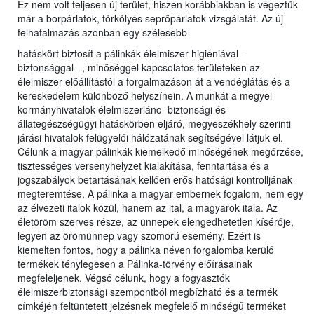
Ez nem volt teljesen új terület, hiszen korábbiakban is végeztük
már a borpárlatok, törkölyés seprőpárlatok vizsgálatát. Az új
felhatalmazás azonban egy szélesebb
hatáskört biztosít a pálinkák élelmiszer-higiéniával –
biztonsággal –, minőséggel kapcsolatos területeken az
élelmiszer előállítástól a forgalmazáson át a vendéglátás és a
kereskedelem különböző helyszínein. A munkát a megyei
kormányhivatalok élelmiszerlánc- biztonsági és
állategészségügyi hatáskörben eljáró, megyeszékhely szerinti
járási hivatalok felügyelői hálózatának segítségével látjuk el.
Célunk a magyar pálinkák kiemelkedő minőségének megőrzése,
tisztességes versenyhelyzet kialakítása, fenntartása és a
jogszabályok betartásának kellően erős hatósági kontrolljának
megteremtése. A pálinka a magyar embernek fogalom, nem egy
az élvezeti italok közül, hanem az ital, a magyarok itala. Az
életöröm szerves része, az ünnepek elengedhetetlen kísérője,
legyen az örömünnep vagy szomorú esemény. Ezért is
kiemelten fontos, hogy a pálinka néven forgalomba kerülő
termékek ténylegesen a Pálinka-törvény előírásainak
megfeleljenek. Végső célunk, hogy a fogyasztók
élelmiszerbiztonsági szempontból megbízható és a termék
címkéjén feltüntetett jelzésnek megfelelő minőségű terméket