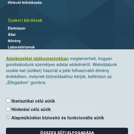
Hírlevél feliratkozás
Gyakori kérdések
Élelmiszer
Állat
Növény
Laboratóriumok
Labor/Egyéb
Adatkezelési tájékoztatónkban
megismerheti, hogyan
gondoskodunk személyes adatai védelméről. Weboldalunk
cookie-kat (sütiket) használ a jobb felhasználói élmény
érdekében, melynek biztosításához kérjük, kattintson az
„Elfogadom” gombra.
Statisztikai célú sütik
Nemzeti Élelmiszerlánc-biztonsági Hivatal
Hirdetési célú sütik
Cím: 1024 Budapest, Keleti Károly utca. 24.
Alapműködést biztosító és funkcionális sütik
Levelezési cím: 1525 Budapest. Pf. 30.
ÖSSZES SÜTI ELFOGADÁSA