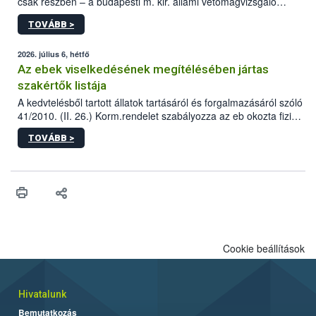
csak részben – a budapesti m. kir. állami vetőmagvizsgáló
állomás a Kis Rókus utca 15. szám alatti, Czigler Győző által
TOVÁBB >
tervezett új épületébe.
2026. július 6, hétfő
Az ebek viselkedésének megítélésében jártas
szakértők listája
A kedvtelésből tartott állatok tartásáról és forgalmazásáról szóló
41/2010. (II. 26.) Korm.rendelet szabályozza az eb okozta fizikai
sérülés, illetve ennek veszélye keletkezésekor felmerülő
TOVÁBB >
hatósági feladatokat, valamint a veszélyes eb tartását és annak
engedélyezését. Ezen eljárások során szükség esetén be kell
vonni az ebek viselkedésének megítélésében jártas szakértőt.
Cookie beállítások
Hivatalunk
Bemutatkozás