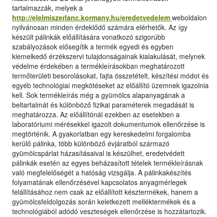
tartalmazzák, melyek a
http://elelmiszerlanc.kormany.hu/eredetvedelem
weboldalon
nyilvánosan minden érdeklődő számára elérhetők. Az így
készült pálinkák előállítására vonatkozó szigorúbb
szabályozások elősegítik a termék egyedi és egyben
kiemelkedő érzékszervi tulajdonságainak kialakulását, melynek
védelme érdekében a termékleírásokban meghatározott
termőterületi besorolásokat, fajta összetételt, készítési módot és
egyéb technológiai megkötéseket az előállító üzemnek igazolnia
kell. Sok termékleírás még a gyümölcs alapanyagának a
beltartalmát és különböző fizikai paraméterek megadását is
meghatározza. Az előállítónál ezekben az esetekben a
laboratóriumi mérésekkel igazolt dokumentumok ellenőrzése is
megtörténik. A gyakorlatban egy kereskedelmi forgalomba
kerülő pálinka, több különböző évjáratból származó
gyümölcspárlat házasításaival is készülhet, eredetvédett
pálinkák esetén az egyes beházasított tételek termékleírásnak
való megfelelőségét a hatóság vizsgálja. A pálinkakészítés
folyamatának ellenőrzésével kapcsolatos anyagmérlegek
felállításához nem csak az előállított késztermékek, hanem a
gyümölcsfeldolgozás során keletkezett melléktermékek és a
technológiából adódó veszteségek ellenőrzése is hozzátartozik.