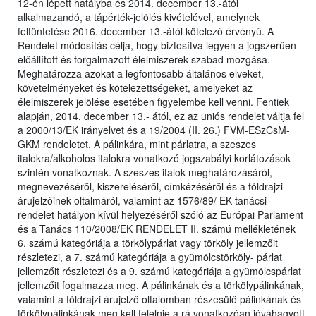
12-én lépett hatályba és 2014. december 13.-ától
alkalmazandó, a tápérték-jelölés kivételével, amelynek
feltüntetése 2016. december 13.-ától kötelező érvényű. A
Rendelet módosítás célja, hogy biztosítva legyen a jogszerűen
előállított és forgalmazott élelmiszerek szabad mozgása.
Meghatározza azokat a legfontosabb általános elveket,
követelményeket és kötelezettségeket, amelyeket az
élelmiszerek jelölése esetében figyelembe kell venni. Fentiek
alapján, 2014. december 13.- ától, ez az uniós rendelet váltja fel
a 2000/13/EK irányelvet és a 19/2004 (II. 26.) FVM-ESzCsM-
GKM rendeletet. A pálinkára, mint párlatra, a szeszes
italokra/alkoholos italokra vonatkozó jogszabályi korlátozások
szintén vonatkoznak. A szeszes italok meghatározásáról,
megnevezéséről, kiszereléséről, címkézéséről és a földrajzi
árujelzőinek oltalmáról, valamint az 1576/89/ EK tanácsi
rendelet hatályon kívül helyezéséről szóló az Európai Parlament
és a Tanács 110/2008/EK RENDELET II. számú mellékletének
6. számú kategóriája a törkölypárlat vagy törköly jellemzőit
részletezi, a 7. számú kategóriája a gyümölcstörköly- párlat
jellemzőit részletezi és a 9. számú kategóriája a gyümölcspárlat
jellemzőit fogalmazza meg. A pálinkának és a törkölypálinkának,
valamint a földrajzi árujelző oltalomban részesülő pálinkának és
törkölypálinkának meg kell felelnie a rá vonatkozóan jóváhagyott