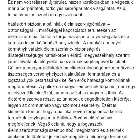
Ez nem volt teljesen új terület, hiszen korábbiakban is végeztük
már a borpárlatok, törkölyés seprőpárlatok vizsgálatát. Az új
felhatalmazás azonban egy szélesebb
hatáskört biztosít a pálinkák élelmiszer-higiéniával –
biztonsággal –, minőséggel kapcsolatos területeken az
élelmiszer előállítástól a forgalmazáson át a vendéglátás és a
kereskedelem különböző helyszínein. A munkát a megyei
kormányhivatalok élelmiszerlánc- biztonsági és
állategészségügyi hatáskörben eljáró, megyeszékhely szerinti
járási hivatalok felügyelői hálózatának segítségével látjuk el.
Célunk a magyar pálinkák kiemelkedő minőségének megőrzése,
tisztességes versenyhelyzet kialakítása, fenntartása és a
jogszabályok betartásának kellően erős hatósági kontrolljának
megteremtése. A pálinka a magyar embernek fogalom, nem egy
az élvezeti italok közül, hanem az ital, a magyarok itala. Az
életöröm szerves része, az ünnepek elengedhetetlen kísérője,
legyen az örömünnep vagy szomorú esemény. Ezért is
kiemelten fontos, hogy a pálinka néven forgalomba kerülő
termékek ténylegesen a Pálinka-törvény előírásainak
megfeleljenek. Végső célunk, hogy a fogyasztók
élelmiszerbiztonsági szempontból megbízható és a termék
címkéjén feltüntetett jelzésnek megfelelő minőségű terméket