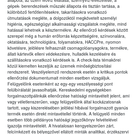
állapota, az üzem ivóvíz ellátása, szennyvíz-elvezetése, a
gépek- berendezések műszaki állapota és tisztán tartása, a
különböző fertőtlenítésekre, takarításokra vonatkozó
útmutatások megléte, a dolgozóktól megkövetelt személyi
higiénia, egészségügyi alkalmassági vizsgálatok megléte, mind
hatással lehetnek a késztermékre. Az ellenőrző kérdések között
szerepel még a humán erőforrás képzettségére, színvonalára,
oktatására, technológiára, folyamatokra, HACCPre, nyomon
követésre, jelölésre felhasznált csomagolóanyagokra, termékre,
állati kártevők elleni védekezésre, hulladék kezelésére és
szállításokra vonatkozó kérdések is. A check-lista témakörei
közül kiemelten kezeljük az üzemek minőségbiztosítási
rendszereit. Veszélyelemző rendszerek esetén a kritikus pontok
ellenőrzési dokumentumait minden esetben vizsgáljuk.
Felügyelőink esetenként az egy-egy veszélyességi pont
felülbírálatát javasolhatják. Kereskedelmi egységekben
forgalmazottpálinkák ellenőrzése hatósági mintavételt jelent, ami
vagy véletlenszerűen, vagy felügyelőink által kockázatosnak
tartott, vagy kiszerelésében jelölési hibával forgalmazott gyanús
termék esetén direkt mintavétellel történik. A felügyelő minden
esetben több példányos hatósági jegyzőkönyv felvételével
igazolja mintavételét. A hivatalosan kengyelszerűen zárt,
felcímkézett és bélyegzővel ellátott minták analitikai, érzékszervi