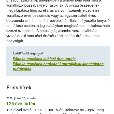
bírságot szabhat ki, amennyiben a termék nem felel meg a
vonatkozó jogszabályi előírásoknak. A bírság összegének
megállapítása függ az eljárás alá vont személy előző évre
vonatkozó éves beszámoló vagy az egyszerűsített éves
beszámoló szerinti nettó árbevételétől, illetve súlyosbító tényező
fennállása esetén, a jogszabályban meghatározott alkalmazható
szorzó számoktól. A hatóság figyelembe veszi továbbá a
vizsgálat alá vont tétel értékét (értékesítési árát) és a tétel
nagyságát.
Letölthető anyagok
Pálinka termékek jelölési útmutatója
Pálinka termékek hatósági kontrolljával kapcsolatos
tudnivalók
Friss hírek
2026. július 15, szerda
125 éve történt
125 évvel ezelőtt 1901. július 15-én, költözött be – igaz, még