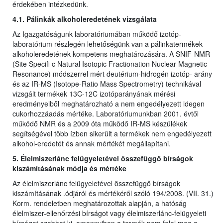
érdekében intézkedünk.
4.1. Pálinkák alkoholeredetének vizsgálata
Az Igazgatóságunk laboratóriumában működő izotóp-
laboratórium részlegén lehetőségünk van a pálinkatermékek
alkoholeredetének kompetens meghatározására. A SNIF-NMR
(Site Specifi c Natural Isotopic Fractionation Nuclear Magnetic
Resonance) módszerrel mért deutérium-hidrogén izotóp- arány
és az IR-MS (Isotope-Ratio Mass Spectrometry) technikával
vizsgált termékek 13C-12C izotóparányának mérési
eredményeiből meghatározható a nem engedélyezett idegen
cukorhozzáadás mértéke. Laboratóriumunkban 2001. évtől
működő NMR és a 2009 óta működő IR-MS készülékek
segítségével több ízben sikerült a termékek nem engedélyezett
alkohol-eredetét és annak mértékét megállapítani.
5. Élelmiszerlánc felügyeletével összefüggő bírságok
kiszámításának módja és mértéke
Az élelmiszerlánc felügyeletével összefüggő bírságok
kiszámításának .ódjáról és mértékéről szóló 194/2008. (VII. 31.)
Korm. rendeletben meghatározottak alapján, a hatóság
élelmiszer-ellenőrzési bírságot vagy élelmiszerlánc-felügyeleti