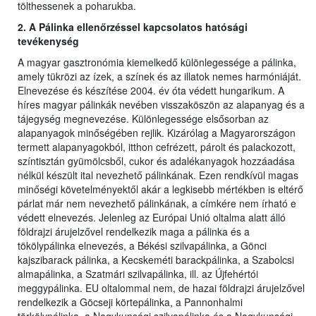
tölthessenek a poharukba.
2. A Pálinka ellenőrzéssel kapcsolatos hatósági
tevékenység
A magyar gasztronómia kiemelkedő különlegessége a pálinka,
amely tükrözi az ízek, a színek és az illatok nemes harmóniáját.
Elnevezése és készítése 2004. év óta védett hungarikum. A
híres magyar pálinkák nevében visszaköszön az alapanyag és a
tájegység megnevezése. Különlegessége elsősorban az
alapanyagok minőségében rejlik. Kizárólag a Magyarországon
termett alapanyagokból, itthon cefrézett, párolt és palackozott,
színtisztán gyümölcsből, cukor és adalékanyagok hozzáadása
nélkül készült ital nevezhető pálinkának. Ezen rendkívül magas
minőségi követelményektől akár a legkisebb mértékben is eltérő
párlat már nem nevezhető pálinkának, a címkére nem írható e
védett elnevezés. Jelenleg az Európai Unió oltalma alatt álló
földrajzi árujelzővel rendelkezik maga a pálinka és a
tökölypálinka elnevezés, a Békési szilvapálinka, a Gönci
kajszibarack pálinka, a Kecskeméti barackpálinka, a Szabolcsi
almapálinka, a Szatmári szilvapálinka, ill. az Újfehértói
meggypálinka. EU oltalommal nem, de hazai földrajzi árujelzővel
rendelkezik a Göcseji körtepálinka, a Pannonhalmi