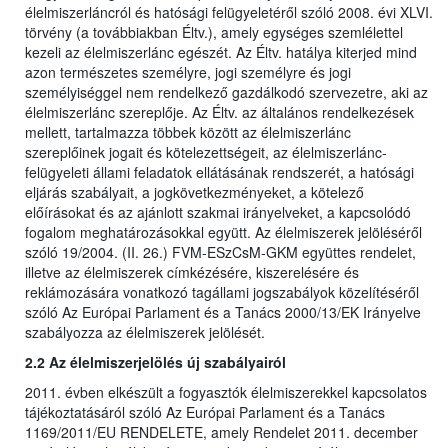
élelmiszerláncról és hatósági felügyeletéről szóló 2008. évi XLVI.
törvény (a továbbiakban Éltv.), amely egységes szemlélettel
kezeli az élelmiszerlánc egészét. Az Éltv. hatálya kiterjed mind
azon természetes személyre, jogi személyre és jogi
személyiséggel nem rendelkező gazdálkodó szervezetre, aki az
élelmiszerlánc szereplője. Az Éltv. az általános rendelkezések
mellett, tartalmazza többek között az élelmiszerlánc
szereplőinek jogait és kötelezettségeit, az élelmiszerlánc-
felügyeleti állami feladatok ellátásának rendszerét, a hatósági
eljárás szabályait, a jogkövetkezményeket, a kötelező
előírásokat és az ajánlott szakmai irányelveket, a kapcsolódó
fogalom meghatározásokkal együtt. Az élelmiszerek jelöléséről
szóló 19/2004. (II. 26.) FVM-ESzCsM-GKM együttes rendelet,
illetve az élelmiszerek címkézésére, kiszerelésére és
reklámozására vonatkozó tagállami jogszabályok közelítéséről
szóló Az Európai Parlament és a Tanács 2000/13/EK Irányelve
szabályozza az élelmiszerek jelölését.
2.2 Az élelmiszerjelölés új szabályairól
2011. évben elkészült a fogyasztók élelmiszerekkel kapcsolatos
tájékoztatásáról szóló Az Európai Parlament és a Tanács
1169/2011/EU RENDELETE, amely Rendelet 2011. december