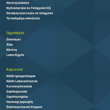
Növényvédelem
Nyilvántartási és Felügyeleti Díj
Rendszerszervezés és felügyelet
Termékpálya-ellenőrzés
Ügyintézés
Élelmiszer
Állat
Növény
Labor/Egyéb
Kapcsolat
Nébih Igazgatóságok
Nébih Laboratóriumok
Kormányhivatalok
Sajtókapcsolat
Ügyfélszolgálat
Hatósági jogsegély
Élelmiszermentő Központ