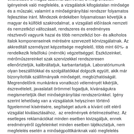
igényeinek való megfelelés, a vizsgálatok kifogástalan minősége
és a műszaki, valamint a minőségirányítási rendszer folyamatos
fejlesztése iránt. Mindezek érdekében folyamatosan követjük a
magyar és külföldi szakirodalmat, a vizsgálati előírások nemzeti
és nemzetközi változásait, rendszeres és eredményes
résztvevői vagyunk hazai és több nemzetközi bor- és alkoholos
italok komponenseinek mérésére szervezett körvizsgálatnak. Az
akkreditált személyzet képzettsége megfelelő, több mint 60%- a
rendelkezik felsőfokú (mérnök) végzettséggel. Eszközeinket,
mérőműszereinket szak szervizekkel rendszeresen
ellenőriztetjük, kalibráltatjuk, karbantartatjuk. Laboratóriumunk
olyan beszállítókkal és szolgáltatókkal dolgozik együtt, akik már
bizonyították szállítmányaik minőségét, megbízhatóságát.
Megrendelőink munkánkra vonatkozó véleményét kikérjük,
észrevételeit, javaslatait örömmel fogadjuk, kívánságukra
megismertetjük őket minőségirányítási rendszerünkkel. Igény
szerint lehetőség van a vizsgálatok helyszínen történő
figyelemmel kísérésére, segítséget adunk a kívánt célt elérő
vizsgálat kiválasztásához, az eredmények értelmezéséhez. Az
esetleges reklamációkat minden esetben kivizsgáljuk, ennek
eredményéről ügyfeleinket minden esetben tájékoztatjuk, nem
megfelelés esetén a minőségpolitikánknak való megfelelés