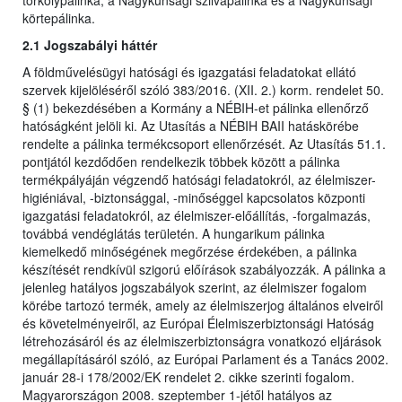
törkölypálinka, a Nagykunsági szilvapálinka és a Nagykunsági
körtepálinka.
2.1 Jogszabályi háttér
A földművelésügyi hatósági és igazgatási feladatokat ellátó
szervek kijelöléséről szóló 383/2016. (XII. 2.) korm. rendelet 50.
§ (1) bekezdésében a Kormány a NÉBIH-et pálinka ellenőrző
hatóságként jelöli ki. Az Utasítás a NÉBIH BAII hatáskörébe
rendelte a pálinka termékcsoport ellenőrzését. Az Utasítás 51.1.
pontjától kezdődően rendelkezik többek között a pálinka
termékpályáján végzendő hatósági feladatokról, az élelmiszer-
higiéniával, -biztonsággal, -minőséggel kapcsolatos központi
igazgatási feladatokról, az élelmiszer-előállítás, -forgalmazás,
továbbá vendéglátás területén. A hungarikum pálinka
kiemelkedő minőségének megőrzése érdekében, a pálinka
készítését rendkívül szigorú előírások szabályozzák. A pálinka a
jelenleg hatályos jogszabályok szerint, az élelmiszer fogalom
körébe tartozó termék, amely az élelmiszerjog általános elveiről
és követelményeiről, az Európai Élelmiszerbiztonsági Hatóság
létrehozásáról és az élelmiszerbiztonságra vonatkozó eljárások
megállapításáról szóló, az Európai Parlament és a Tanács 2002.
január 28-i 178/2002/EK rendelet 2. cikke szerinti fogalom.
Magyarországon 2008. szeptember 1-jétől hatályos az