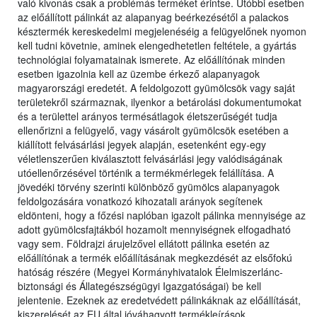
való kivonás csak a problémás terméket érintse. Utóbbi esetben
az előállított pálinkát az alapanyag beérkezésétől a palackos
késztermék kereskedelmi megjelenéséig a felügyelőnek nyomon
kell tudni követnie, aminek elengedhetetlen feltétele, a gyártás
technológiai folyamatainak ismerete. Az előállítónak minden
esetben igazolnia kell az üzembe érkező alapanyagok
magyarországi eredetét. A feldolgozott gyümölcsök vagy saját
területekről származnak, ilyenkor a betárolási dokumentumokat
és a területtel arányos termésátlagok életszerűségét tudja
ellenőrizni a felügyelő, vagy vásárolt gyümölcsök esetében a
kiállított felvásárlási jegyek alapján, esetenként egy-egy
véletlenszerűen kiválasztott felvásárlási jegy valódiságának
utóellenőrzésével történik a termékmérlegek felállítása. A
jövedéki törvény szerinti különböző gyümölcs alapanyagok
feldolgozására vonatkozó kihozatali arányok segítenek
eldönteni, hogy a főzési naplóban igazolt pálinka mennyisége az
adott gyümölcsfajtákból hozamolt mennyiségnek elfogadható
vagy sem. Földrajzi árujelzővel ellátott pálinka esetén az
előállítónak a termék előállításának megkezdését az elsőfokú
hatóság részére (Megyei Kormányhivatalok Élelmiszerlánc-
biztonsági és Állategészségügyi Igazgatóságai) be kell
jelentenie. Ezeknek az eredetvédett pálinkáknak az előállítását,
kiszerelését az EU által jóváhagyott termékleírások