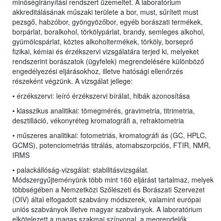
minőségirányítási rendszert üzemeltet. A laboratórium
akkreditálásának műszaki területe a bor, must, sűrített must
pezsgő, habzóbor, gyöngyözőbor, egyéb borászati termékek,
borpárlat, boralkohol, törkölypárlat, brandy, semleges alkohol,
gyümölcspárlat, köztes alkoholtermékek, törköly, borseprő
fizikai, kémiai és érzékszervi vizsgálatára terjed ki, melyeket
rendszerint borászatok (ügyfelek) megrendelésére különböző
engedélyezési eljárásokhoz, illetve hatósági ellenőrzés
részeként végzünk. A vizsgálat jellege:
• érzékszervi: leíró érzékszervi bírálat, hibák azonosítása
• klasszikus analitikai: tömegmérés, gravimetria, titrimetria,
desztilláció, vékonyréteg kromatográfi a, refraktometria
• műszeres analitikai: fotometriás, kromatográfi ás (GC, HPLC,
GCMS), potenciometriás titrálás, atomabszorpciós, FTIR, NMR,
IRMS
• palackállóság-vizsgálat: stabilitásvizsgálat
.
Módszergyűjteményünk több mint 160 eljárást tartalmaz, melyek
többségében a Nemzetközi Szőlészeti és Borászati Szervezet
(OIV) által elfogadott szabvány módszerek, valamint európai
uniós szabványok illetve magyar szabványok. A laboratórium
elkötelezett a magas szakmai színvonal, a megrendelők