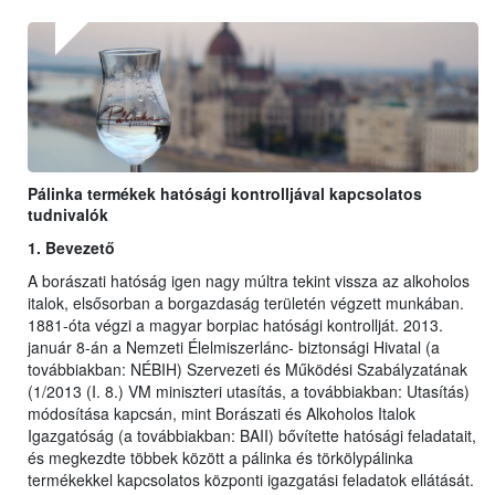
Pálinka termékek hatósági kontrolljával kapcsolatos
tudnivalók
1. Bevezető
A borászati hatóság igen nagy múltra tekint vissza az alkoholos
italok, elsősorban a borgazdaság területén végzett munkában.
1881-óta végzi a magyar borpiac hatósági kontrollját. 2013.
január 8-án a Nemzeti Élelmiszerlánc- biztonsági Hivatal (a
továbbiakban: NÉBIH) Szervezeti és Működési Szabályzatának
(1/2013 (I. 8.) VM miniszteri utasítás, a továbbiakban: Utasítás)
módosítása kapcsán, mint Borászati és Alkoholos Italok
Igazgatóság (a továbbiakban: BAII) bővítette hatósági feladatait,
és megkezdte többek között a pálinka és törkölypálinka
termékekkel kapcsolatos központi igazgatási feladatok ellátását.