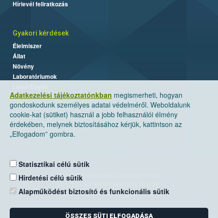
Hírlevél feliratkozás
Gyakori kérdések
Élelmiszer
Állat
Növény
Laboratóriumok
Labor/Egyéb
Adatkezelési tájékoztatónkban
megismerheti, hogyan
gondoskodunk személyes adatai védelméről. Weboldalunk
cookie-kat (sütiket) használ a jobb felhasználói élmény
érdekében, melynek biztosításához kérjük, kattintson az
„Elfogadom” gombra.
Statisztikai célú sütik
Nemzeti Élelmiszerlánc-biztonsági Hivatal
Hirdetési célú sütik
Cím: 1024 Budapest, Keleti Károly utca. 24.
Alapműködést biztosító és funkcionális sütik
Levelezési cím: 1525 Budapest. Pf. 30.
ÖSSZES SÜTI ELFOGADÁSA