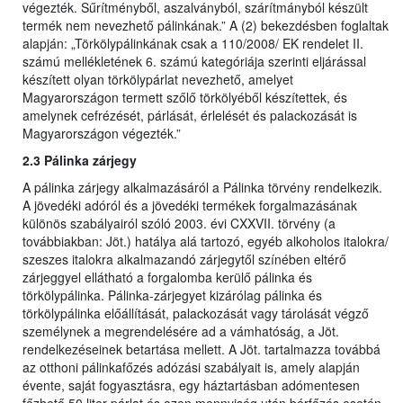
végezték. Sűrítményből, aszalványból, szárítmányból készült
termék nem nevezhető pálinkának.” A (2) bekezdésben foglaltak
alapján: „Törkölypálinkának csak a 110/2008/ EK rendelet II.
számú mellékletének 6. számú kategóriája szerinti eljárással
készített olyan törkölypárlat nevezhető, amelyet
Magyarországon termett szőlő törkölyéből készítettek, és
amelynek cefrézését, párlását, érlelését és palackozását is
Magyarországon végezték.”
2.3 Pálinka zárjegy
A pálinka zárjegy alkalmazásáról a Pálinka törvény rendelkezik.
A jövedéki adóról és a jövedéki termékek forgalmazásának
különös szabályairól szóló 2003. évi CXXVII. törvény (a
továbbiakban: Jöt.) hatálya alá tartozó, egyéb alkoholos italokra/
szeszes italokra alkalmazandó zárjegytől színében eltérő
zárjeggyel ellátható a forgalomba kerülő pálinka és
törkölypálinka. Pálinka-zárjegyet kizárólag pálinka és
törkölypálinka előállítását, palackozását vagy tárolását végző
személynek a megrendelésére ad a vámhatóság, a Jöt.
rendelkezéseinek betartása mellett. A Jöt. tartalmazza továbbá
az otthoni pálinkafőzés adózási szabályait is, amely alapján
évente, saját fogyasztásra, egy háztartásban adómentesen