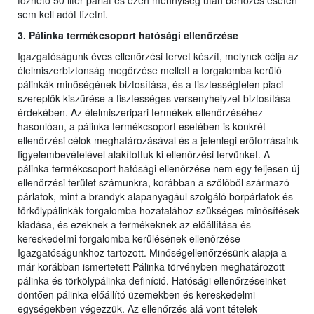
főzhető 50 liter párlat és ezen mennyiség után bérfőzés esetén
sem kell adót fizetni.
3. Pálinka termékcsoport hatósági ellenőrzése
Igazgatóságunk éves ellenőrzési tervet készít, melynek célja az
élelmiszerbiztonság megőrzése mellett a forgalomba kerülő
pálinkák minőségének biztosítása, és a tisztességtelen piaci
szereplők kiszűrése a tisztességes versenyhelyzet biztosítása
érdekében. Az élelmiszeripari termékek ellenőrzéséhez
hasonlóan, a pálinka termékcsoport esetében is konkrét
ellenőrzési célok meghatározásával és a jelenlegi erőforrásaink
figyelembevételével alakítottuk ki ellenőrzési tervünket. A
pálinka termékcsoport hatósági ellenőrzése nem egy teljesen új
ellenőrzési terület számunkra, korábban a szőlőből származó
párlatok, mint a brandyk alapanyagául szolgáló borpárlatok és
törkölypálinkák forgalomba hozatalához szükséges minősítések
kiadása, és ezeknek a termékeknek az előállítása és
kereskedelmi forgalomba kerülésének ellenőrzése
Igazgatóságunkhoz tartozott. Minőségellenőrzésünk alapja a
már korábban ismertetett Pálinka törvényben meghatározott
pálinka és törkölypálinka definíció. Hatósági ellenőrzéseinket
döntően pálinka előállító üzemekben és kereskedelmi
egységekben végezzük. Az ellenőrzés alá vont tételek