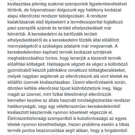
kiválasztása jelenleg szakmai szempontok figyelembevételével
történik, de folyamatosan dolgozunk egy hatékony kockázat
alapú ellenőrzési rendszer kidolgozásán. A rendszer
kialakításának első lépéseként a termékcsoporttal foglalkozó
piaci szereplők számát és területi elhelyezkedését már
felmértük. A kereskedelmi és bérfőzdék területi
elhelyezkedéséről és a kereskedelmi főzdék által előállított
mennyiségekről a szükséges adataink már megvannak. A
kereskedelemben kapható termék kockázati szintjének
meghatározásához fontos, hogy ismerjük a kiszerelt termék
előállítási költségeit. Hatóságunk végzett és végez a különböző
gyümölcsből készült pálinkákra vonatkozó költségbecsléseket,
melyek nagyban segítenek az ellenőrzésünk alá vont tételek és
előállító üzemek kiválasztásában. Üzemi ellenőrzéseink során,
döntően kétféle ellenőrzési típust különböztetünk meg. Vagy
magát az üzemet, mint fizikai létesítményt ellenőrizzük
kiemelten kezelve az általa használt minőségbiztosítási rendszer
hatékonyságát, vagy egy véletlenszerűen kereskedelemből
kiválasztott késztermék nyomon követését végezzük el.
Élelmiszerbiztonsági szempontból is kulcsfontosságú az egyes
tételek nyomon követhetősége, hiszen probléma esetén a hibás
termék pontos beazonosítása segít abban, hogy a forgalomból