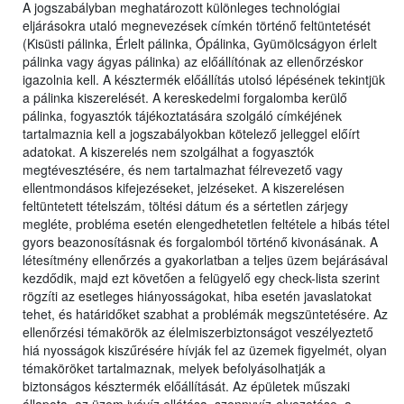
A jogszabályban meghatározott különleges technológiai
eljárásokra utaló megnevezések címkén történő feltüntetését
(Kisüsti pálinka, Érlelt pálinka, Ópálinka, Gyümölcságyon érlelt
pálinka vagy ágyas pálinka) az előállítónak az ellenőrzéskor
igazolnia kell. A késztermék előállítás utolsó lépésének tekintjük
a pálinka kiszerelését. A kereskedelmi forgalomba kerülő
pálinka, fogyasztók tájékoztatására szolgáló címkéjének
tartalmaznia kell a jogszabályokban kötelező jelleggel előírt
adatokat. A kiszerelés nem szolgálhat a fogyasztók
megtévesztésére, és nem tartalmazhat félrevezető vagy
ellentmondásos kifejezéseket, jelzéseket. A kiszerelésen
feltüntetett tételszám, töltési dátum és a sértetlen zárjegy
megléte, probléma esetén elengedhetetlen feltétele a hibás tétel
gyors beazonosításnak és forgalomból történő kivonásának. A
létesítmény ellenőrzés a gyakorlatban a teljes üzem bejárásával
kezdődik, majd ezt követően a felügyelő egy check-lista szerint
rögzíti az esetleges hiányosságokat, hiba esetén javaslatokat
tehet, és határidőket szabhat a problémák megszüntetésére. Az
ellenőrzési témakörök az élelmiszerbiztonságot veszélyeztető
hiá nyosságok kiszűrésére hívják fel az üzemek figyelmét, olyan
témaköröket tartalmaznak, melyek befolyásolhatják a
biztonságos késztermék előállítását. Az épületek műszaki