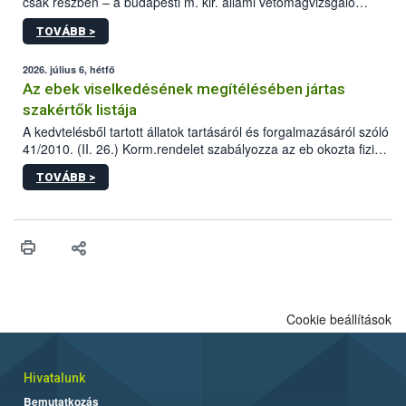
csak részben – a budapesti m. kir. állami vetőmagvizsgáló
állomás a Kis Rókus utca 15. szám alatti, Czigler Győző által
TOVÁBB >
tervezett új épületébe.
2026. július 6, hétfő
Az ebek viselkedésének megítélésében jártas
szakértők listája
A kedvtelésből tartott állatok tartásáról és forgalmazásáról szóló
41/2010. (II. 26.) Korm.rendelet szabályozza az eb okozta fizikai
sérülés, illetve ennek veszélye keletkezésekor felmerülő
TOVÁBB >
hatósági feladatokat, valamint a veszélyes eb tartását és annak
engedélyezését. Ezen eljárások során szükség esetén be kell
vonni az ebek viselkedésének megítélésében jártas szakértőt.
Cookie beállítások
Hivatalunk
Bemutatkozás