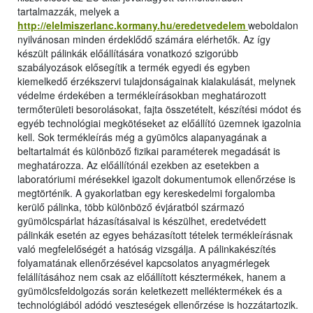
tartalmazzák, melyek a
http://elelmiszerlanc.kormany.hu/eredetvedelem
weboldalon
nyilvánosan minden érdeklődő számára elérhetők. Az így
készült pálinkák előállítására vonatkozó szigorúbb
szabályozások elősegítik a termék egyedi és egyben
kiemelkedő érzékszervi tulajdonságainak kialakulását, melynek
védelme érdekében a termékleírásokban meghatározott
termőterületi besorolásokat, fajta összetételt, készítési módot és
egyéb technológiai megkötéseket az előállító üzemnek igazolnia
kell. Sok termékleírás még a gyümölcs alapanyagának a
beltartalmát és különböző fizikai paraméterek megadását is
meghatározza. Az előállítónál ezekben az esetekben a
laboratóriumi mérésekkel igazolt dokumentumok ellenőrzése is
megtörténik. A gyakorlatban egy kereskedelmi forgalomba
kerülő pálinka, több különböző évjáratból származó
gyümölcspárlat házasításaival is készülhet, eredetvédett
pálinkák esetén az egyes beházasított tételek termékleírásnak
való megfelelőségét a hatóság vizsgálja. A pálinkakészítés
folyamatának ellenőrzésével kapcsolatos anyagmérlegek
felállításához nem csak az előállított késztermékek, hanem a
gyümölcsfeldolgozás során keletkezett melléktermékek és a
technológiából adódó veszteségek ellenőrzése is hozzátartozik.