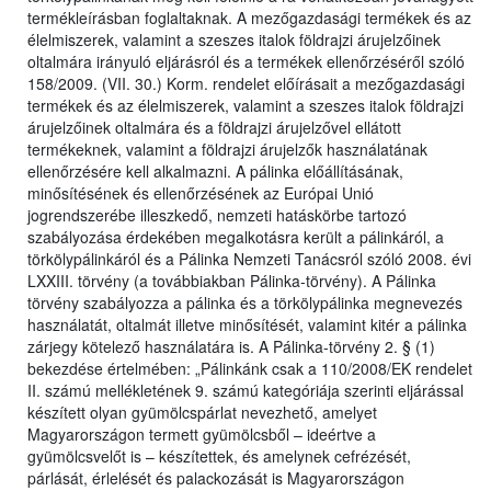
termékleírásban foglaltaknak. A mezőgazdasági termékek és az
élelmiszerek, valamint a szeszes italok földrajzi árujelzőinek
oltalmára irányuló eljárásról és a termékek ellenőrzéséről szóló
158/2009. (VII. 30.) Korm. rendelet előírásait a mezőgazdasági
termékek és az élelmiszerek, valamint a szeszes italok földrajzi
árujelzőinek oltalmára és a földrajzi árujelzővel ellátott
termékeknek, valamint a földrajzi árujelzők használatának
ellenőrzésére kell alkalmazni. A pálinka előállításának,
minősítésének és ellenőrzésének az Európai Unió
jogrendszerébe illeszkedő, nemzeti hatáskörbe tartozó
szabályozása érdekében megalkotásra került a pálinkáról, a
törkölypálinkáról és a Pálinka Nemzeti Tanácsról szóló 2008. évi
LXXIII. törvény (a továbbiakban Pálinka-törvény). A Pálinka
törvény szabályozza a pálinka és a törkölypálinka megnevezés
használatát, oltalmát illetve minősítését, valamint kitér a pálinka
zárjegy kötelező használatára is. A Pálinka-törvény 2. § (1)
bekezdése értelmében: „Pálinkánk csak a 110/2008/EK rendelet
II. számú mellékletének 9. számú kategóriája szerinti eljárással
készített olyan gyümölcspárlat nevezhető, amelyet
Magyarországon termett gyümölcsből – ideértve a
gyümölcsvelőt is – készítettek, és amelynek cefrézését,
párlását, érlelését és palackozását is Magyarországon