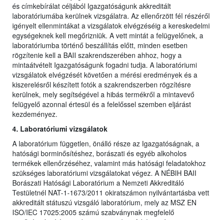
és címkebírálat céljából Igazgatóságunk akkreditált
laboratóriumába kerülnek vizsgálatra. Az ellenőrzött fél részéről
igényelt ellenmintákat a vizsgálatok elvégzéséig a kereskedelmi
egységeknek kell megőrizniük. A vett mintát a felügyelőnek, a
laboratóriumba történő beszállítás előtt, minden esetben
rögzítenie kell a BAII szakrendszerében ahhoz, hogy a
mintaátvételt Igazgatóságunk fogadni tudja. A laboratóriumi
vizsgálatok elvégzését követően a mérési eredmények és a
kiszerelésről készített fotók a szakrendszerben rögzítésre
kerülnek, mely segítségével a hibás termékről a mintavevő
felügyelő azonnal értesül és a felelőssel szemben eljárást
kezdeményez.
4. Laboratóriumi vizsgálatok
A laboratórium független, önálló része az Igazgatóságnak, a
hatósági borminősítéshez, borászati és egyéb alkoholos
termékek ellenőrzéséhez, valamint más hatósági feladatokhoz
szükséges laboratóriumi vizsgálatokat végez. A NÉBIH BAII
Borászati Hatósági Laboratórium a Nemzeti Akkreditáló
Testületnél NAT-1-1673/2011 okiratszámon nyilvántartásba vett
akkreditált státuszú vizsgáló laboratórium, mely az MSZ EN
ISO/IEC 17025:2005 számú szabványnak megfelelő