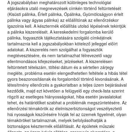
A jogszabályban meghatározott különleges technológiai
eljárásokra utaló megnevezések címkén történő feltüntetését
(Kisüsti pálinka, Érlelt pálinka, Ópálinka, Gyümölcságyon érlelt
pálinka vagy ágyas pálinka) az előállítónak az ellenőrzéskor
igazolnia kell. A késztermék előállítás utolsó lépésének tekintjük
a pálinka kiszerelését. A kereskedelmi forgalomba kerülő
pálinka, fogyasztók tájékoztatására szolgáló címkéjének
tartalmaznia kell a jogszabályokban kötelező jelleggel előírt
adatokat. A kiszerelés nem szolgálhat a fogyasztók
megtévesztésére, és nem tartalmazhat félrevezető vagy
ellentmondásos kifejezéseket, jelzéseket. A kiszerelésen
feltüntetett tételszám, töltési dátum és a sértetlen zárjegy
megléte, probléma esetén elengedhetetlen feltétele a hibás tétel
gyors beazonosításnak és forgalomból történő kivonásának. A
létesítmény ellenőrzés a gyakorlatban a teljes üzem bejárásával
kezdődik, majd ezt követően a felügyelő egy check-lista szerint
rögzíti az esetleges hiányosságokat, hiba esetén javaslatokat
tehet, és határidőket szabhat a problémák megszüntetésére. Az
ellenőrzési témakörök az élelmiszerbiztonságot veszélyeztető
hiá nyosságok kiszűrésére hívják fel az üzemek figyelmét, olyan
témaköröket tartalmaznak, melyek befolyásolhatják a
biztonságos késztermék előállítását. Az épületek műszaki