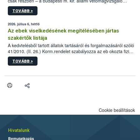
csak részben – a budapesti m. kir. állami vetőmagvizsgáló
állomás a Kis Rókus utca 15. szám alatti, Czigler Győző által
TOVÁBB >
tervezett új épületébe.
2026. július 6, hétfő
Az ebek viselkedésének megítélésében jártas
szakértők listája
A kedvtelésből tartott állatok tartásáról és forgalmazásáról szóló
41/2010. (II. 26.) Korm.rendelet szabályozza az eb okozta fizikai
sérülés, illetve ennek veszélye keletkezésekor felmerülő
TOVÁBB >
hatósági feladatokat, valamint a veszélyes eb tartását és annak
engedélyezését. Ezen eljárások során szükség esetén be kell
vonni az ebek viselkedésének megítélésében jártas szakértőt.
Cookie beállítások
Hivatalunk
Bemutatkozás