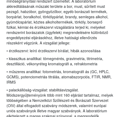
minőségirányítási rendszert üzemeltet. A laboratórium
akkreditálásának műszaki területe a bor, must, sűrített must
pezsgő, habzóbor, gyöngyözőbor, egyéb borászati termékek,
borpárlat, boralkohol, törkölypárlat, brandy, semleges alkohol,
gyümölcspárlat, köztes alkoholtermékek, törköly, borseprő
fizikai, kémiai és érzékszervi vizsgálatára terjed ki, melyeket
rendszerint borászatok (ügyfelek) megrendelésére különböző
engedélyezési eljárásokhoz, illetve hatósági ellenőrzés
részeként végzünk. A vizsgálat jellege:
• érzékszervi: leíró érzékszervi bírálat, hibák azonosítása
• klasszikus analitikai: tömegmérés, gravimetria, titrimetria,
desztilláció, vékonyréteg kromatográfi a, refraktometria
• műszeres analitikai: fotometriás, kromatográfi ás (GC, HPLC,
GCMS), potenciometriás titrálás, atomabszorpciós, FTIR, NMR,
IRMS
• palackállóság-vizsgálat: stabilitásvizsgálat
.
Módszergyűjteményünk több mint 160 eljárást tartalmaz, melyek
többségében a Nemzetközi Szőlészeti és Borászati Szervezet
(OIV) által elfogadott szabvány módszerek, valamint európai
uniós szabványok illetve magyar szabványok. A laboratórium
elkötelezett a magas szakmai színvonal, a megrendelők