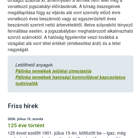
bírságot szabhat ki, amennyiben a termék nem felel meg a
vonatkozó jogszabályi előírásoknak. A bírság összegének
megállapítása függ az eljárás alá vont személy előző évre
vonatkozó éves beszámoló vagy az egyszerűsített éves
beszámoló szerinti nettó árbevételétől, illetve súlyosbító tényező
fennállása esetén, a jogszabályban meghatározott alkalmazható
szorzó számoktól. A hatóság figyelembe veszi továbbá a
vizsgálat alá vont tétel értékét (értékesítési árát) és a tétel
nagyságát.
Letölthető anyagok
Pálinka termékek jelölési útmutatója
Pálinka termékek hatósági kontrolljával kapcsolatos
tudnivalók
Friss hírek
2026. július 15, szerda
125 éve történt
125 évvel ezelőtt 1901. július 15-én, költözött be – igaz, még