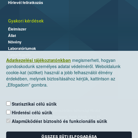
Hírlevél feliratkozás
Gyakori kérdések
Élelmiszer
Állat
Növény
Laboratóriumok
Labor/Egyéb
Adatkezelési tájékoztatónkban
megismerheti, hogyan
gondoskodunk személyes adatai védelméről. Weboldalunk
cookie-kat (sütiket) használ a jobb felhasználói élmény
érdekében, melynek biztosításához kérjük, kattintson az
„Elfogadom” gombra.
Statisztikai célú sütik
Nemzeti Élelmiszerlánc-biztonsági Hivatal
Hirdetési célú sütik
Cím: 1024 Budapest, Keleti Károly utca. 24.
Alapműködést biztosító és funkcionális sütik
Levelezési cím: 1525 Budapest. Pf. 30.
ÖSSZES SÜTI ELFOGADÁSA