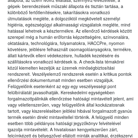
állapota, az üzem ivóvíz ellátása, szennyvíz-elvezetése, a
gépek- berendezések műszaki állapota és tisztán tartása, a
különböző fertőtlenítésekre, takarításokra vonatkozó
útmutatások megléte, a dolgozóktól megkövetelt személyi
higiénia, egészségügyi alkalmassági vizsgálatok megléte, mind
hatással lehetnek a késztermékre. Az ellenőrző kérdések között
szerepel még a humán erőforrás képzettségére, színvonalára,
oktatására, technológiára, folyamatokra, HACCPre, nyomon
követésre, jelölésre felhasznált csomagolóanyagokra, termékre,
állati kártevők elleni védekezésre, hulladék kezelésére és
szállításokra vonatkozó kérdések is. A check-lista témakörei
közül kiemelten kezeljük az üzemek minőségbiztosítási
rendszereit. Veszélyelemző rendszerek esetén a kritikus pontok
ellenőrzési dokumentumait minden esetben vizsgáljuk.
Felügyelőink esetenként az egy-egy veszélyességi pont
felülbírálatát javasolhatják. Kereskedelmi egységekben
forgalmazottpálinkák ellenőrzése hatósági mintavételt jelent, ami
vagy véletlenszerűen, vagy felügyelőink által kockázatosnak
tartott, vagy kiszerelésében jelölési hibával forgalmazott gyanús
termék esetén direkt mintavétellel történik. A felügyelő minden
esetben több példányos hatósági jegyzőkönyv felvételével
igazolja mintavételét. A hivatalosan kengyelszerűen zárt,
felcímkézett és bélyegzővel ellátott minták analitikai, érzékszervi