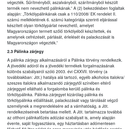
végezték. Sűrítményből, aszalványból, szárítmányból készült
termék nem nevezhető pálinkának.” A (2) bekezdésben foglaltak
alapján: „Törkölypálinkának csak a 110/2008/ EK rendelet II.
számú mellékletének 6. számú kategóriája szerinti eljárással
készített olyan törkölypárlat nevezhető, amelyet
Magyarországon termett szőlő törkölyéből készítettek, és
amelynek cefrézését, párlását, érlelését és palackozását is
Magyarországon végezték.”
2.3 Pálinka zárjegy
A pálinka zárjegy alkalmazásáról a Pálinka törvény rendelkezik.
A jövedéki adóról és a jövedéki termékek forgalmazásának
különös szabályairól szóló 2003. évi CXXVII. törvény (a
továbbiakban: Jöt.) hatálya alá tartozó, egyéb alkoholos italokra/
szeszes italokra alkalmazandó zárjegytől színében eltérő
zárjeggyel ellátható a forgalomba kerülő pálinka és
törkölypálinka. Pálinka-zárjegyet kizárólag pálinka és
törkölypálinka előállítását, palackozását vagy tárolását végző
személynek a megrendelésére ad a vámhatóság, a Jöt.
rendelkezéseinek betartása mellett. A Jöt. tartalmazza továbbá
az otthoni pálinkafőzés adózási szabályait is, amely alapján
évente, saját fogyasztásra, egy háztartásban adómentesen