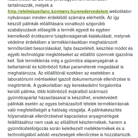
tartalmazzák, melyek a
http://elelmiszerlanc.kormany.hu/eredetvedelem
weboldalon
nyilvánosan minden érdeklődő számára elérhetők. Az így
készült pálinkák előállítására vonatkozó szigorúbb
szabályozások elősegítik a termék egyedi és egyben
kiemelkedő érzékszervi tulajdonságainak kialakulását, melynek
védelme érdekében a termékleírásokban meghatározott
termőterületi besorolásokat, fajta összetételt, készítési módot és
egyéb technológiai megkötéseket az előállító üzemnek igazolnia
kell. Sok termékleírás még a gyümölcs alapanyagának a
beltartalmát és különböző fizikai paraméterek megadását is
meghatározza. Az előállítónál ezekben az esetekben a
laboratóriumi mérésekkel igazolt dokumentumok ellenőrzése is
megtörténik. A gyakorlatban egy kereskedelmi forgalomba
kerülő pálinka, több különböző évjáratból származó
gyümölcspárlat házasításaival is készülhet, eredetvédett
pálinkák esetén az egyes beházasított tételek termékleírásnak
való megfelelőségét a hatóság vizsgálja. A pálinkakészítés
folyamatának ellenőrzésével kapcsolatos anyagmérlegek
felállításához nem csak az előállított késztermékek, hanem a
gyümölcsfeldolgozás során keletkezett melléktermékek és a
technológiából adódó veszteségek ellenőrzése is hozzátartozik.