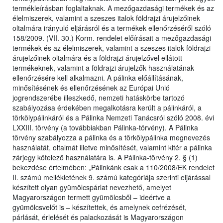
termékleírásban foglaltaknak. A mezőgazdasági termékek és az
élelmiszerek, valamint a szeszes italok földrajzi árujelzőinek
oltalmára irányuló eljárásról és a termékek ellenőrzéséről szóló
158/2009. (VII. 30.) Korm. rendelet előírásait a mezőgazdasági
termékek és az élelmiszerek, valamint a szeszes italok földrajzi
árujelzőinek oltalmára és a földrajzi árujelzővel ellátott
termékeknek, valamint a földrajzi árujelzők használatának
ellenőrzésére kell alkalmazni. A pálinka előállításának,
minősítésének és ellenőrzésének az Európai Unió
jogrendszerébe illeszkedő, nemzeti hatáskörbe tartozó
szabályozása érdekében megalkotásra került a pálinkáról, a
törkölypálinkáról és a Pálinka Nemzeti Tanácsról szóló 2008. évi
LXXIII. törvény (a továbbiakban Pálinka-törvény). A Pálinka
törvény szabályozza a pálinka és a törkölypálinka megnevezés
használatát, oltalmát illetve minősítését, valamint kitér a pálinka
zárjegy kötelező használatára is. A Pálinka-törvény 2. § (1)
bekezdése értelmében: „Pálinkánk csak a 110/2008/EK rendelet
II. számú mellékletének 9. számú kategóriája szerinti eljárással
készített olyan gyümölcspárlat nevezhető, amelyet
Magyarországon termett gyümölcsből – ideértve a
gyümölcsvelőt is – készítettek, és amelynek cefrézését,
párlását, érlelését és palackozását is Magyarországon