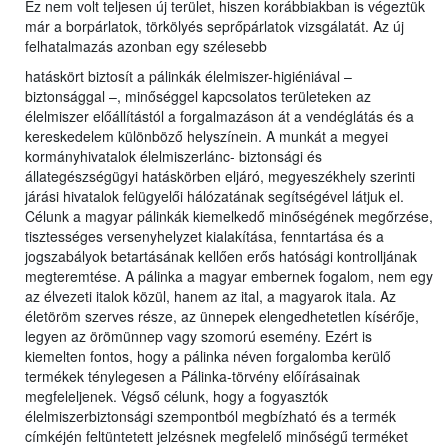
Ez nem volt teljesen új terület, hiszen korábbiakban is végeztük
már a borpárlatok, törkölyés seprőpárlatok vizsgálatát. Az új
felhatalmazás azonban egy szélesebb
hatáskört biztosít a pálinkák élelmiszer-higiéniával –
biztonsággal –, minőséggel kapcsolatos területeken az
élelmiszer előállítástól a forgalmazáson át a vendéglátás és a
kereskedelem különböző helyszínein. A munkát a megyei
kormányhivatalok élelmiszerlánc- biztonsági és
állategészségügyi hatáskörben eljáró, megyeszékhely szerinti
járási hivatalok felügyelői hálózatának segítségével látjuk el.
Célunk a magyar pálinkák kiemelkedő minőségének megőrzése,
tisztességes versenyhelyzet kialakítása, fenntartása és a
jogszabályok betartásának kellően erős hatósági kontrolljának
megteremtése. A pálinka a magyar embernek fogalom, nem egy
az élvezeti italok közül, hanem az ital, a magyarok itala. Az
életöröm szerves része, az ünnepek elengedhetetlen kísérője,
legyen az örömünnep vagy szomorú esemény. Ezért is
kiemelten fontos, hogy a pálinka néven forgalomba kerülő
termékek ténylegesen a Pálinka-törvény előírásainak
megfeleljenek. Végső célunk, hogy a fogyasztók
élelmiszerbiztonsági szempontból megbízható és a termék
címkéjén feltüntetett jelzésnek megfelelő minőségű terméket