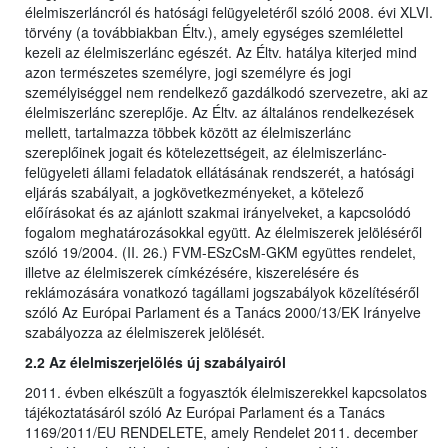
élelmiszerláncról és hatósági felügyeletéről szóló 2008. évi XLVI.
törvény (a továbbiakban Éltv.), amely egységes szemlélettel
kezeli az élelmiszerlánc egészét. Az Éltv. hatálya kiterjed mind
azon természetes személyre, jogi személyre és jogi
személyiséggel nem rendelkező gazdálkodó szervezetre, aki az
élelmiszerlánc szereplője. Az Éltv. az általános rendelkezések
mellett, tartalmazza többek között az élelmiszerlánc
szereplőinek jogait és kötelezettségeit, az élelmiszerlánc-
felügyeleti állami feladatok ellátásának rendszerét, a hatósági
eljárás szabályait, a jogkövetkezményeket, a kötelező
előírásokat és az ajánlott szakmai irányelveket, a kapcsolódó
fogalom meghatározásokkal együtt. Az élelmiszerek jelöléséről
szóló 19/2004. (II. 26.) FVM-ESzCsM-GKM együttes rendelet,
illetve az élelmiszerek címkézésére, kiszerelésére és
reklámozására vonatkozó tagállami jogszabályok közelítéséről
szóló Az Európai Parlament és a Tanács 2000/13/EK Irányelve
szabályozza az élelmiszerek jelölését.
2.2 Az élelmiszerjelölés új szabályairól
2011. évben elkészült a fogyasztók élelmiszerekkel kapcsolatos
tájékoztatásáról szóló Az Európai Parlament és a Tanács
1169/2011/EU RENDELETE, amely Rendelet 2011. december