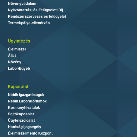
Növényvédelem
Nyilvántartási és Felügyeleti Díj
Rendszerszervezés és felügyelet
Termékpálya-ellenőrzés
Ügyintézés
Élelmiszer
Állat
Növény
Labor/Egyéb
Kapcsolat
Nébih Igazgatóságok
Nébih Laboratóriumok
Kormányhivatalok
Sajtókapcsolat
Ügyfélszolgálat
Hatósági jogsegély
Élelmiszermentő Központ