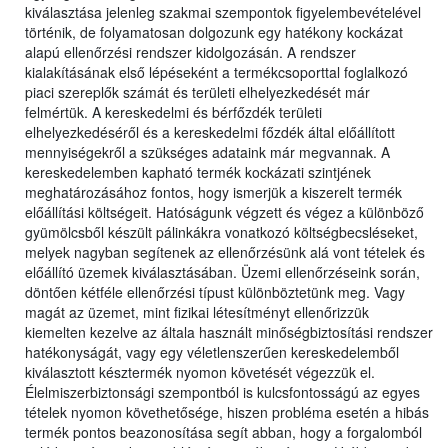
kiválasztása jelenleg szakmai szempontok figyelembevételével
történik, de folyamatosan dolgozunk egy hatékony kockázat
alapú ellenőrzési rendszer kidolgozásán. A rendszer
kialakításának első lépéseként a termékcsoporttal foglalkozó
piaci szereplők számát és területi elhelyezkedését már
felmértük. A kereskedelmi és bérfőzdék területi
elhelyezkedéséről és a kereskedelmi főzdék által előállított
mennyiségekről a szükséges adataink már megvannak. A
kereskedelemben kapható termék kockázati szintjének
meghatározásához fontos, hogy ismerjük a kiszerelt termék
előállítási költségeit. Hatóságunk végzett és végez a különböző
gyümölcsből készült pálinkákra vonatkozó költségbecsléseket,
melyek nagyban segítenek az ellenőrzésünk alá vont tételek és
előállító üzemek kiválasztásában. Üzemi ellenőrzéseink során,
döntően kétféle ellenőrzési típust különböztetünk meg. Vagy
magát az üzemet, mint fizikai létesítményt ellenőrizzük
kiemelten kezelve az általa használt minőségbiztosítási rendszer
hatékonyságát, vagy egy véletlenszerűen kereskedelemből
kiválasztott késztermék nyomon követését végezzük el.
Élelmiszerbiztonsági szempontból is kulcsfontosságú az egyes
tételek nyomon követhetősége, hiszen probléma esetén a hibás
termék pontos beazonosítása segít abban, hogy a forgalomból