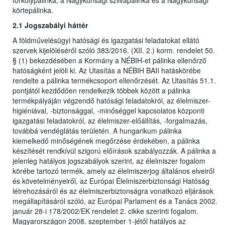
törkölypálinka, a Nagykunsági szilvapálinka és a Nagykunsági
körtepálinka.
2.1 Jogszabályi háttér
A földművelésügyi hatósági és igazgatási feladatokat ellátó
szervek kijelöléséről szóló 383/2016. (XII. 2.) korm. rendelet 50.
§ (1) bekezdésében a Kormány a NÉBIH-et pálinka ellenőrző
hatóságként jelöli ki. Az Utasítás a NÉBIH BAII hatáskörébe
rendelte a pálinka termékcsoport ellenőrzését. Az Utasítás 51.1.
pontjától kezdődően rendelkezik többek között a pálinka
termékpályáján végzendő hatósági feladatokról, az élelmiszer-
higiéniával, -biztonsággal, -minőséggel kapcsolatos központi
igazgatási feladatokról, az élelmiszer-előállítás, -forgalmazás,
továbbá vendéglátás területén. A hungarikum pálinka
kiemelkedő minőségének megőrzése érdekében, a pálinka
készítését rendkívül szigorú előírások szabályozzák. A pálinka a
jelenleg hatályos jogszabályok szerint, az élelmiszer fogalom
körébe tartozó termék, amely az élelmiszerjog általános elveiről
és követelményeiről, az Európai Élelmiszerbiztonsági Hatóság
létrehozásáról és az élelmiszerbiztonságra vonatkozó eljárások
megállapításáról szóló, az Európai Parlament és a Tanács 2002.
január 28-i 178/2002/EK rendelet 2. cikke szerinti fogalom.
Magyarországon 2008. szeptember 1-jétől hatályos az