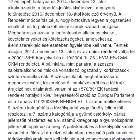
12-én lépett hatályba és 2014. december 13.-ától
alkalmazandó, a tápérték-jelölés kivételével, amelynek
feltüntetése 2016. december 13.-ától kötelező érvényű. A
Rendelet módosítás célja, hogy biztosítva legyen a jogszerűen
előállított és forgalmazott élelmiszerek szabad mozgása.
Meghatározza azokat a legfontosabb általános elveket,
követelményeket és kötelezettségeket, amelyeket az
élelmiszerek jelölése esetében figyelembe kell venni. Fentiek
alapján, 2014. december 13.- ától, ez az uniós rendelet váltja fel
a 2000/13/EK irányelvet és a 19/2004 (II. 26.) FVM-ESzCsM-
GKM rendeletet. A pálinkára, mint párlatra, a szeszes
italokra/alkoholos italokra vonatkozó jogszabályi korlátozások
szintén vonatkoznak. A szeszes italok meghatározásáról,
megnevezéséről, kiszereléséről, címkézéséről és a földrajzi
árujelzőinek oltalmáról, valamint az 1576/89/ EK tanácsi
rendelet hatályon kívül helyezéséről szóló az Európai Parlament
és a Tanács 110/2008/EK RENDELET II. számú mellékletének
6. számú kategóriája a törkölypárlat vagy törköly jellemzőit
részletezi, a 7. számú kategóriája a gyümölcstörköly- párlat
jellemzőit részletezi és a 9. számú kategóriája a gyümölcspárlat
jellemzőit fogalmazza meg. A pálinkának és a törkölypálinkának,
valamint a földrajzi árujelző oltalomban részesülő pálinkának és
törkölypálinkának meg kell felelnie a rá vonatkozóan jóváhagyott