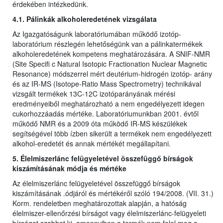
érdekében intézkedünk.
4.1. Pálinkák alkoholeredetének vizsgálata
Az Igazgatóságunk laboratóriumában működő izotóp-
laboratórium részlegén lehetőségünk van a pálinkatermékek
alkoholeredetének kompetens meghatározására. A SNIF-NMR
(Site Specifi c Natural Isotopic Fractionation Nuclear Magnetic
Resonance) módszerrel mért deutérium-hidrogén izotóp- arány
és az IR-MS (Isotope-Ratio Mass Spectrometry) technikával
vizsgált termékek 13C-12C izotóparányának mérési
eredményeiből meghatározható a nem engedélyezett idegen
cukorhozzáadás mértéke. Laboratóriumunkban 2001. évtől
működő NMR és a 2009 óta működő IR-MS készülékek
segítségével több ízben sikerült a termékek nem engedélyezett
alkohol-eredetét és annak mértékét megállapítani.
5. Élelmiszerlánc felügyeletével összefüggő bírságok
kiszámításának módja és mértéke
Az élelmiszerlánc felügyeletével összefüggő bírságok
kiszámításának .ódjáról és mértékéről szóló 194/2008. (VII. 31.)
Korm. rendeletben meghatározottak alapján, a hatóság
élelmiszer-ellenőrzési bírságot vagy élelmiszerlánc-felügyeleti