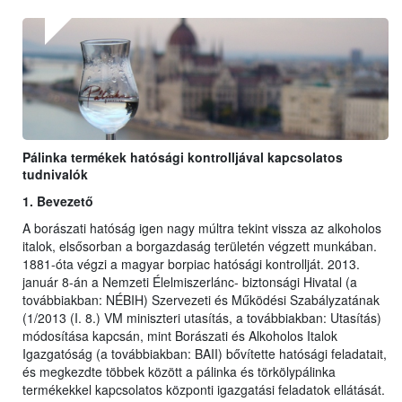
Pálinka termékek hatósági kontrolljával kapcsolatos
tudnivalók
1. Bevezető
A borászati hatóság igen nagy múltra tekint vissza az alkoholos
italok, elsősorban a borgazdaság területén végzett munkában.
1881-óta végzi a magyar borpiac hatósági kontrollját. 2013.
január 8-án a Nemzeti Élelmiszerlánc- biztonsági Hivatal (a
továbbiakban: NÉBIH) Szervezeti és Működési Szabályzatának
(1/2013 (I. 8.) VM miniszteri utasítás, a továbbiakban: Utasítás)
módosítása kapcsán, mint Borászati és Alkoholos Italok
Igazgatóság (a továbbiakban: BAII) bővítette hatósági feladatait,
és megkezdte többek között a pálinka és törkölypálinka
termékekkel kapcsolatos központi igazgatási feladatok ellátását.