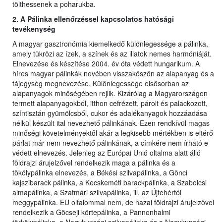
tölthessenek a poharukba.
2. A Pálinka ellenőrzéssel kapcsolatos hatósági
tevékenység
A magyar gasztronómia kiemelkedő különlegessége a pálinka,
amely tükrözi az ízek, a színek és az illatok nemes harmóniáját.
Elnevezése és készítése 2004. év óta védett hungarikum. A
híres magyar pálinkák nevében visszaköszön az alapanyag és a
tájegység megnevezése. Különlegessége elsősorban az
alapanyagok minőségében rejlik. Kizárólag a Magyarországon
termett alapanyagokból, itthon cefrézett, párolt és palackozott,
színtisztán gyümölcsből, cukor és adalékanyagok hozzáadása
nélkül készült ital nevezhető pálinkának. Ezen rendkívül magas
minőségi követelményektől akár a legkisebb mértékben is eltérő
párlat már nem nevezhető pálinkának, a címkére nem írható e
védett elnevezés. Jelenleg az Európai Unió oltalma alatt álló
földrajzi árujelzővel rendelkezik maga a pálinka és a
tökölypálinka elnevezés, a Békési szilvapálinka, a Gönci
kajszibarack pálinka, a Kecskeméti barackpálinka, a Szabolcsi
almapálinka, a Szatmári szilvapálinka, ill. az Újfehértói
meggypálinka. EU oltalommal nem, de hazai földrajzi árujelzővel
rendelkezik a Göcseji körtepálinka, a Pannonhalmi