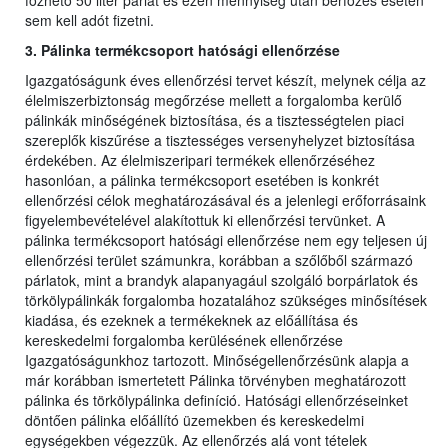
főzhető 50 liter párlat és ezen mennyiség után bérfőzés esetén
sem kell adót fizetni.
3. Pálinka termékcsoport hatósági ellenőrzése
Igazgatóságunk éves ellenőrzési tervet készít, melynek célja az
élelmiszerbiztonság megőrzése mellett a forgalomba kerülő
pálinkák minőségének biztosítása, és a tisztességtelen piaci
szereplők kiszűrése a tisztességes versenyhelyzet biztosítása
érdekében. Az élelmiszeripari termékek ellenőrzéséhez
hasonlóan, a pálinka termékcsoport esetében is konkrét
ellenőrzési célok meghatározásával és a jelenlegi erőforrásaink
figyelembevételével alakítottuk ki ellenőrzési tervünket. A
pálinka termékcsoport hatósági ellenőrzése nem egy teljesen új
ellenőrzési terület számunkra, korábban a szőlőből származó
párlatok, mint a brandyk alapanyagául szolgáló borpárlatok és
törkölypálinkák forgalomba hozatalához szükséges minősítések
kiadása, és ezeknek a termékeknek az előállítása és
kereskedelmi forgalomba kerülésének ellenőrzése
Igazgatóságunkhoz tartozott. Minőségellenőrzésünk alapja a
már korábban ismertetett Pálinka törvényben meghatározott
pálinka és törkölypálinka definíció. Hatósági ellenőrzéseinket
döntően pálinka előállító üzemekben és kereskedelmi
egységekben végezzük. Az ellenőrzés alá vont tételek