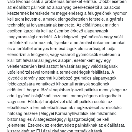
való kivonás csak a problémás terméket érintse. Utóbbi esetben
az előállított pálinkát az alapanyag beérkezésétől a palackos
késztermék kereskedelmi megjelenéséig a felügyelőnek nyomon
kell tudni követnie, aminek elengedhetetlen feltétele, a gyártás
technológiai folyamatainak ismerete. Az előállítónak minden
esetben igazolnia kell az üzembe érkező alapanyagok
magyarországi eredetét. A feldolgozott gyümölcsök vagy saját
területekről származnak, ilyenkor a betárolási dokumentumokat
és a területtel arányos termésátlagok életszerűségét tudja
ellenőrizni a felügyelő, vagy vásárolt gyümölcsök esetében a
kiállított felvásárlási jegyek alapján, esetenként egy-egy
véletlenszerűen kiválasztott felvásárlási jegy valódiságának
utóellenőrzésével történik a termékmérlegek felállítása. A
jövedéki törvény szerinti különböző gyümölcs alapanyagok
feldolgozására vonatkozó kihozatali arányok segítenek
eldönteni, hogy a főzési naplóban igazolt pálinka mennyisége az
adott gyümölcsfajtákból hozamolt mennyiségnek elfogadható
vagy sem. Földrajzi árujelzővel ellátott pálinka esetén az
előállítónak a termék előállításának megkezdését az elsőfokú
hatóság részére (Megyei Kormányhivatalok Élelmiszerlánc-
biztonsági és Állategészségügyi Igazgatóságai) be kell
jelentenie. Ezeknek az eredetvédett pálinkáknak az előállítását,
kiszerelését az EU által jóváhagyott termékleírások