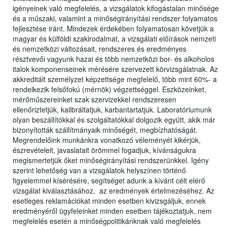
igényeinek való megfelelés, a vizsgálatok kifogástalan minősége
és a műszaki, valamint a minőségirányítási rendszer folyamatos
fejlesztése iránt. Mindezek érdekében folyamatosan követjük a
magyar és külföldi szakirodalmat, a vizsgálati előírások nemzeti
és nemzetközi változásait, rendszeres és eredményes
résztvevői vagyunk hazai és több nemzetközi bor- és alkoholos
italok komponenseinek mérésére szervezett körvizsgálatnak. Az
akkreditált személyzet képzettsége megfelelő, több mint 60%- a
rendelkezik felsőfokú (mérnök) végzettséggel. Eszközeinket,
mérőműszereinket szak szervizekkel rendszeresen
ellenőriztetjük, kalibráltatjuk, karbantartatjuk. Laboratóriumunk
olyan beszállítókkal és szolgáltatókkal dolgozik együtt, akik már
bizonyították szállítmányaik minőségét, megbízhatóságát.
Megrendelőink munkánkra vonatkozó véleményét kikérjük,
észrevételeit, javaslatait örömmel fogadjuk, kívánságukra
megismertetjük őket minőségirányítási rendszerünkkel. Igény
szerint lehetőség van a vizsgálatok helyszínen történő
figyelemmel kísérésére, segítséget adunk a kívánt célt elérő
vizsgálat kiválasztásához, az eredmények értelmezéséhez. Az
esetleges reklamációkat minden esetben kivizsgáljuk, ennek
eredményéről ügyfeleinket minden esetben tájékoztatjuk, nem
megfelelés esetén a minőségpolitikánknak való megfelelés