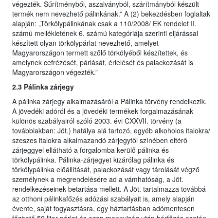
végezték. Sűrítményből, aszalványból, szárítmányból készült
termék nem nevezhető pálinkának.” A (2) bekezdésben foglaltak
alapján: „Törkölypálinkának csak a 110/2008/ EK rendelet II.
számú mellékletének 6. számú kategóriája szerinti eljárással
készített olyan törkölypárlat nevezhető, amelyet
Magyarországon termett szőlő törkölyéből készítettek, és
amelynek cefrézését, párlását, érlelését és palackozását is
Magyarországon végezték.”
2.3 Pálinka zárjegy
A pálinka zárjegy alkalmazásáról a Pálinka törvény rendelkezik.
A jövedéki adóról és a jövedéki termékek forgalmazásának
különös szabályairól szóló 2003. évi CXXVII. törvény (a
továbbiakban: Jöt.) hatálya alá tartozó, egyéb alkoholos italokra/
szeszes italokra alkalmazandó zárjegytől színében eltérő
zárjeggyel ellátható a forgalomba kerülő pálinka és
törkölypálinka. Pálinka-zárjegyet kizárólag pálinka és
törkölypálinka előállítását, palackozását vagy tárolását végző
személynek a megrendelésére ad a vámhatóság, a Jöt.
rendelkezéseinek betartása mellett. A Jöt. tartalmazza továbbá
az otthoni pálinkafőzés adózási szabályait is, amely alapján
évente, saját fogyasztásra, egy háztartásban adómentesen