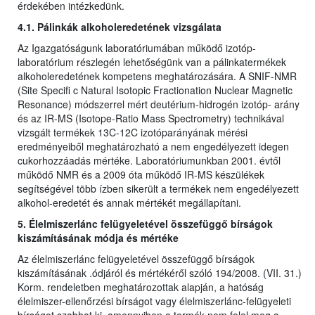
érdekében intézkedünk.
4.1. Pálinkák alkoholeredetének vizsgálata
Az Igazgatóságunk laboratóriumában működő izotóp-
laboratórium részlegén lehetőségünk van a pálinkatermékek
alkoholeredetének kompetens meghatározására. A SNIF-NMR
(Site Specifi c Natural Isotopic Fractionation Nuclear Magnetic
Resonance) módszerrel mért deutérium-hidrogén izotóp- arány
és az IR-MS (Isotope-Ratio Mass Spectrometry) technikával
vizsgált termékek 13C-12C izotóparányának mérési
eredményeiből meghatározható a nem engedélyezett idegen
cukorhozzáadás mértéke. Laboratóriumunkban 2001. évtől
működő NMR és a 2009 óta működő IR-MS készülékek
segítségével több ízben sikerült a termékek nem engedélyezett
alkohol-eredetét és annak mértékét megállapítani.
5. Élelmiszerlánc felügyeletével összefüggő bírságok
kiszámításának módja és mértéke
Az élelmiszerlánc felügyeletével összefüggő bírságok
kiszámításának .ódjáról és mértékéről szóló 194/2008. (VII. 31.)
Korm. rendeletben meghatározottak alapján, a hatóság
élelmiszer-ellenőrzési bírságot vagy élelmiszerlánc-felügyeleti