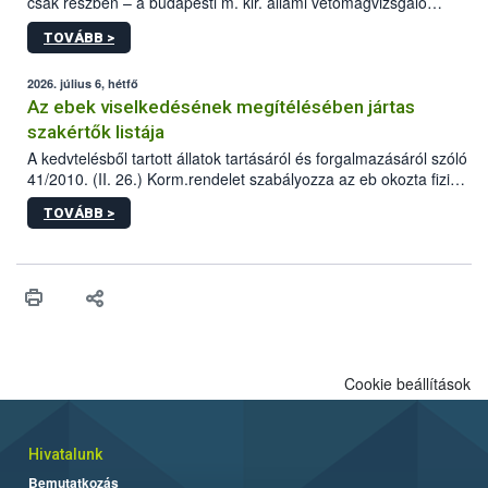
csak részben – a budapesti m. kir. állami vetőmagvizsgáló
állomás a Kis Rókus utca 15. szám alatti, Czigler Győző által
TOVÁBB >
tervezett új épületébe.
2026. július 6, hétfő
Az ebek viselkedésének megítélésében jártas
szakértők listája
A kedvtelésből tartott állatok tartásáról és forgalmazásáról szóló
41/2010. (II. 26.) Korm.rendelet szabályozza az eb okozta fizikai
sérülés, illetve ennek veszélye keletkezésekor felmerülő
TOVÁBB >
hatósági feladatokat, valamint a veszélyes eb tartását és annak
engedélyezését. Ezen eljárások során szükség esetén be kell
vonni az ebek viselkedésének megítélésében jártas szakértőt.
Cookie beállítások
Hivatalunk
Bemutatkozás