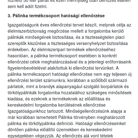
főzhető 50 liter párlat és ezen mennyiség után bérfőzés esetén
sem kell adót fizetni.
3. Pálinka termékcsoport hatósági ellenőrzése
Igazgatóságunk éves ellenőrzési tervet készít, melynek célja az
élelmiszerbiztonság megőrzése mellett a forgalomba kerülő
pálinkák minőségének biztosítása, és a tisztességtelen piaci
szereplők kiszűrése a tisztességes versenyhelyzet biztosítása
érdekében. Az élelmiszeripari termékek ellenőrzéséhez
hasonlóan, a pálinka termékcsoport esetében is konkrét
ellenőrzési célok meghatározásával és a jelenlegi erőforrásaink
figyelembevételével alakítottuk ki ellenőrzési tervünket. A
pálinka termékcsoport hatósági ellenőrzése nem egy teljesen új
ellenőrzési terület számunkra, korábban a szőlőből származó
párlatok, mint a brandyk alapanyagául szolgáló borpárlatok és
törkölypálinkák forgalomba hozatalához szükséges minősítések
kiadása, és ezeknek a termékeknek az előállítása és
kereskedelmi forgalomba kerülésének ellenőrzése
Igazgatóságunkhoz tartozott. Minőségellenőrzésünk alapja a
már korábban ismertetett Pálinka törvényben meghatározott
pálinka és törkölypálinka definíció. Hatósági ellenőrzéseinket
döntően pálinka előállító üzemekben és kereskedelmi
egységekben végezzük. Az ellenőrzés alá vont tételek