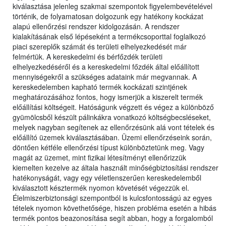
kiválasztása jelenleg szakmai szempontok figyelembevételével
történik, de folyamatosan dolgozunk egy hatékony kockázat
alapú ellenőrzési rendszer kidolgozásán. A rendszer
kialakításának első lépéseként a termékcsoporttal foglalkozó
piaci szereplők számát és területi elhelyezkedését már
felmértük. A kereskedelmi és bérfőzdék területi
elhelyezkedéséről és a kereskedelmi főzdék által előállított
mennyiségekről a szükséges adataink már megvannak. A
kereskedelemben kapható termék kockázati szintjének
meghatározásához fontos, hogy ismerjük a kiszerelt termék
előállítási költségeit. Hatóságunk végzett és végez a különböző
gyümölcsből készült pálinkákra vonatkozó költségbecsléseket,
melyek nagyban segítenek az ellenőrzésünk alá vont tételek és
előállító üzemek kiválasztásában. Üzemi ellenőrzéseink során,
döntően kétféle ellenőrzési típust különböztetünk meg. Vagy
magát az üzemet, mint fizikai létesítményt ellenőrizzük
kiemelten kezelve az általa használt minőségbiztosítási rendszer
hatékonyságát, vagy egy véletlenszerűen kereskedelemből
kiválasztott késztermék nyomon követését végezzük el.
Élelmiszerbiztonsági szempontból is kulcsfontosságú az egyes
tételek nyomon követhetősége, hiszen probléma esetén a hibás
termék pontos beazonosítása segít abban, hogy a forgalomból