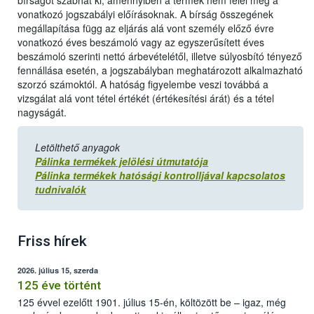
bírságot szabhat ki, amennyiben a termék nem felel meg a
vonatkozó jogszabályi előírásoknak. A bírság összegének
megállapítása függ az eljárás alá vont személy előző évre
vonatkozó éves beszámoló vagy az egyszerűsített éves
beszámoló szerinti nettó árbevételétől, illetve súlyosbító tényező
fennállása esetén, a jogszabályban meghatározott alkalmazható
szorzó számoktól. A hatóság figyelembe veszi továbbá a
vizsgálat alá vont tétel értékét (értékesítési árát) és a tétel
nagyságát.
Letölthető anyagok
Pálinka termékek jelölési útmutatója
Pálinka termékek hatósági kontrolljával kapcsolatos
tudnivalók
Friss hírek
2026. július 15, szerda
125 éve történt
125 évvel ezelőtt 1901. július 15-én, költözött be – igaz, még