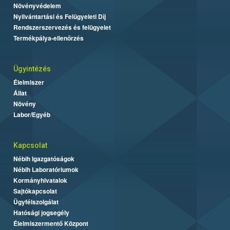
Növényvédelem
Nyilvántartási és Felügyeleti Díj
Rendszerszervezés és felügyelet
Termékpálya-ellenőrzés
Ügyintézés
Élelmiszer
Állat
Növény
Labor/Egyéb
Kapcsolat
Nébih Igazgatóságok
Nébih Laboratóriumok
Kormányhivatalok
Sajtókapcsolat
Ügyfélszolgálat
Hatósági jogsegély
Élelmiszermentő Központ