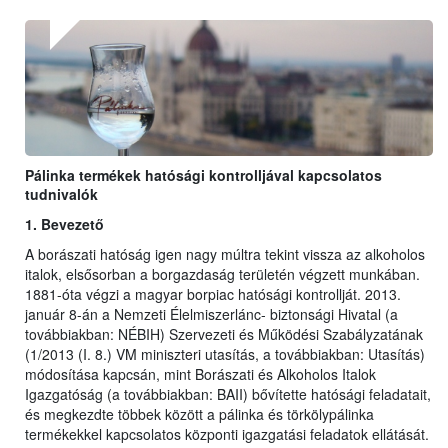
Pálinka termékek hatósági kontrolljával kapcsolatos
tudnivalók
1. Bevezető
A borászati hatóság igen nagy múltra tekint vissza az alkoholos
italok, elsősorban a borgazdaság területén végzett munkában.
1881-óta végzi a magyar borpiac hatósági kontrollját. 2013.
január 8-án a Nemzeti Élelmiszerlánc- biztonsági Hivatal (a
továbbiakban: NÉBIH) Szervezeti és Működési Szabályzatának
(1/2013 (I. 8.) VM miniszteri utasítás, a továbbiakban: Utasítás)
módosítása kapcsán, mint Borászati és Alkoholos Italok
Igazgatóság (a továbbiakban: BAII) bővítette hatósági feladatait,
és megkezdte többek között a pálinka és törkölypálinka
termékekkel kapcsolatos központi igazgatási feladatok ellátását.