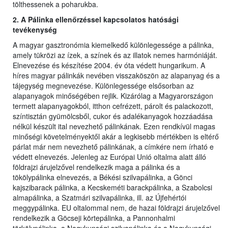
tölthessenek a poharukba.
2. A Pálinka ellenőrzéssel kapcsolatos hatósági
tevékenység
A magyar gasztronómia kiemelkedő különlegessége a pálinka,
amely tükrözi az ízek, a színek és az illatok nemes harmóniáját.
Elnevezése és készítése 2004. év óta védett hungarikum. A
híres magyar pálinkák nevében visszaköszön az alapanyag és a
tájegység megnevezése. Különlegessége elsősorban az
alapanyagok minőségében rejlik. Kizárólag a Magyarországon
termett alapanyagokból, itthon cefrézett, párolt és palackozott,
színtisztán gyümölcsből, cukor és adalékanyagok hozzáadása
nélkül készült ital nevezhető pálinkának. Ezen rendkívül magas
minőségi követelményektől akár a legkisebb mértékben is eltérő
párlat már nem nevezhető pálinkának, a címkére nem írható e
védett elnevezés. Jelenleg az Európai Unió oltalma alatt álló
földrajzi árujelzővel rendelkezik maga a pálinka és a
tökölypálinka elnevezés, a Békési szilvapálinka, a Gönci
kajszibarack pálinka, a Kecskeméti barackpálinka, a Szabolcsi
almapálinka, a Szatmári szilvapálinka, ill. az Újfehértói
meggypálinka. EU oltalommal nem, de hazai földrajzi árujelzővel
rendelkezik a Göcseji körtepálinka, a Pannonhalmi