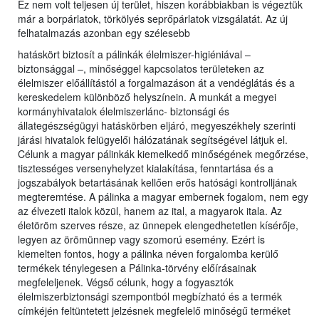
Ez nem volt teljesen új terület, hiszen korábbiakban is végeztük
már a borpárlatok, törkölyés seprőpárlatok vizsgálatát. Az új
felhatalmazás azonban egy szélesebb
hatáskört biztosít a pálinkák élelmiszer-higiéniával –
biztonsággal –, minőséggel kapcsolatos területeken az
élelmiszer előállítástól a forgalmazáson át a vendéglátás és a
kereskedelem különböző helyszínein. A munkát a megyei
kormányhivatalok élelmiszerlánc- biztonsági és
állategészségügyi hatáskörben eljáró, megyeszékhely szerinti
járási hivatalok felügyelői hálózatának segítségével látjuk el.
Célunk a magyar pálinkák kiemelkedő minőségének megőrzése,
tisztességes versenyhelyzet kialakítása, fenntartása és a
jogszabályok betartásának kellően erős hatósági kontrolljának
megteremtése. A pálinka a magyar embernek fogalom, nem egy
az élvezeti italok közül, hanem az ital, a magyarok itala. Az
életöröm szerves része, az ünnepek elengedhetetlen kísérője,
legyen az örömünnep vagy szomorú esemény. Ezért is
kiemelten fontos, hogy a pálinka néven forgalomba kerülő
termékek ténylegesen a Pálinka-törvény előírásainak
megfeleljenek. Végső célunk, hogy a fogyasztók
élelmiszerbiztonsági szempontból megbízható és a termék
címkéjén feltüntetett jelzésnek megfelelő minőségű terméket