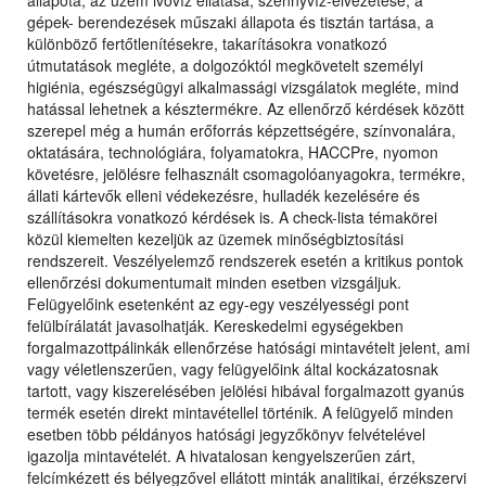
állapota, az üzem ivóvíz ellátása, szennyvíz-elvezetése, a
gépek- berendezések műszaki állapota és tisztán tartása, a
különböző fertőtlenítésekre, takarításokra vonatkozó
útmutatások megléte, a dolgozóktól megkövetelt személyi
higiénia, egészségügyi alkalmassági vizsgálatok megléte, mind
hatással lehetnek a késztermékre. Az ellenőrző kérdések között
szerepel még a humán erőforrás képzettségére, színvonalára,
oktatására, technológiára, folyamatokra, HACCPre, nyomon
követésre, jelölésre felhasznált csomagolóanyagokra, termékre,
állati kártevők elleni védekezésre, hulladék kezelésére és
szállításokra vonatkozó kérdések is. A check-lista témakörei
közül kiemelten kezeljük az üzemek minőségbiztosítási
rendszereit. Veszélyelemző rendszerek esetén a kritikus pontok
ellenőrzési dokumentumait minden esetben vizsgáljuk.
Felügyelőink esetenként az egy-egy veszélyességi pont
felülbírálatát javasolhatják. Kereskedelmi egységekben
forgalmazottpálinkák ellenőrzése hatósági mintavételt jelent, ami
vagy véletlenszerűen, vagy felügyelőink által kockázatosnak
tartott, vagy kiszerelésében jelölési hibával forgalmazott gyanús
termék esetén direkt mintavétellel történik. A felügyelő minden
esetben több példányos hatósági jegyzőkönyv felvételével
igazolja mintavételét. A hivatalosan kengyelszerűen zárt,
felcímkézett és bélyegzővel ellátott minták analitikai, érzékszervi