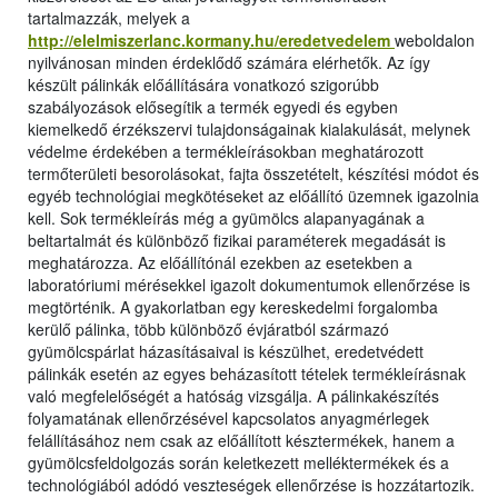
tartalmazzák, melyek a
http://elelmiszerlanc.kormany.hu/eredetvedelem
weboldalon
nyilvánosan minden érdeklődő számára elérhetők. Az így
készült pálinkák előállítására vonatkozó szigorúbb
szabályozások elősegítik a termék egyedi és egyben
kiemelkedő érzékszervi tulajdonságainak kialakulását, melynek
védelme érdekében a termékleírásokban meghatározott
termőterületi besorolásokat, fajta összetételt, készítési módot és
egyéb technológiai megkötéseket az előállító üzemnek igazolnia
kell. Sok termékleírás még a gyümölcs alapanyagának a
beltartalmát és különböző fizikai paraméterek megadását is
meghatározza. Az előállítónál ezekben az esetekben a
laboratóriumi mérésekkel igazolt dokumentumok ellenőrzése is
megtörténik. A gyakorlatban egy kereskedelmi forgalomba
kerülő pálinka, több különböző évjáratból származó
gyümölcspárlat házasításaival is készülhet, eredetvédett
pálinkák esetén az egyes beházasított tételek termékleírásnak
való megfelelőségét a hatóság vizsgálja. A pálinkakészítés
folyamatának ellenőrzésével kapcsolatos anyagmérlegek
felállításához nem csak az előállított késztermékek, hanem a
gyümölcsfeldolgozás során keletkezett melléktermékek és a
technológiából adódó veszteségek ellenőrzése is hozzátartozik.