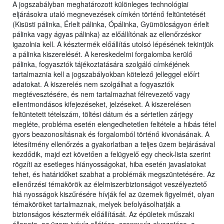
A jogszabályban meghatározott különleges technológiai
eljárásokra utaló megnevezések címkén történő feltüntetését
(Kisüsti pálinka, Érlelt pálinka, Ópálinka, Gyümölcságyon érlelt
pálinka vagy ágyas pálinka) az előállítónak az ellenőrzéskor
igazolnia kell. A késztermék előállítás utolsó lépésének tekintjük
a pálinka kiszerelését. A kereskedelmi forgalomba kerülő
pálinka, fogyasztók tájékoztatására szolgáló címkéjének
tartalmaznia kell a jogszabályokban kötelező jelleggel előírt
adatokat. A kiszerelés nem szolgálhat a fogyasztók
megtévesztésére, és nem tartalmazhat félrevezető vagy
ellentmondásos kifejezéseket, jelzéseket. A kiszerelésen
feltüntetett tételszám, töltési dátum és a sértetlen zárjegy
megléte, probléma esetén elengedhetetlen feltétele a hibás tétel
gyors beazonosításnak és forgalomból történő kivonásának. A
létesítmény ellenőrzés a gyakorlatban a teljes üzem bejárásával
kezdődik, majd ezt követően a felügyelő egy check-lista szerint
rögzíti az esetleges hiányosságokat, hiba esetén javaslatokat
tehet, és határidőket szabhat a problémák megszüntetésére. Az
ellenőrzési témakörök az élelmiszerbiztonságot veszélyeztető
hiá nyosságok kiszűrésére hívják fel az üzemek figyelmét, olyan
témaköröket tartalmaznak, melyek befolyásolhatják a
biztonságos késztermék előállítását. Az épületek műszaki