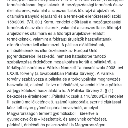
termékleírásban foglaltaknak. A mezőgazdasági termékek és az
élelmiszerek, valamint a szeszes italok földrajzi árujelzőinek
oltalmára irányuló eljárásról és a termékek ellenőrzéséről szóló
158/2009. (VII. 30.) Korm. rendelet előírásait a mezőgazdasági
termékek és az élelmiszerek, valamint a szeszes italok földrajzi
árujelzőinek oltalmára és a földrajzi árujelzővel ellátott
termékeknek, valamint a földrajzi árujelzők használatának
ellenőrzésére kell alkalmazni. A pálinka előállításának,
minősítésének és ellenőrzésének az Európai Unió
jogrendszerébe illeszkedő, nemzeti hatáskörbe tartozó
szabályozása érdekében megalkotásra került a pálinkáról, a
törkölypálinkáról és a Pálinka Nemzeti Tanácsról szóló 2008. évi
LXXIII. törvény (a továbbiakban Pálinka-törvény). A Pálinka
törvény szabályozza a pálinka és a törkölypálinka megnevezés
használatát, oltalmát illetve minősítését, valamint kitér a pálinka
zárjegy kötelező használatára is. A Pálinka-törvény 2. § (1)
bekezdése értelmében: „Pálinkánk csak a 110/2008/EK rendelet
II. számú mellékletének 9. számú kategóriája szerinti eljárással
készített olyan gyümölcspárlat nevezhető, amelyet
Magyarországon termett gyümölcsből – ideértve a
gyümölcsvelőt is – készítettek, és amelynek cefrézését,
párlását, érlelését és palackozását is Magyarországon