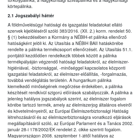
törkölypálinka, a Nagykunsági szilvapálinka és a Nagykunsági
körtepálinka.
2.1 Jogszabályi háttér
A földművelésügyi hatósági és igazgatási feladatokat ellátó
szervek kijelöléséről szóló 383/2016. (XII. 2.) korm. rendelet 50.
§ (1) bekezdésében a Kormány a NÉBIH-et pálinka ellenőrző
hatóságként jelöli ki. Az Utasítás a NÉBIH BAII hatáskörébe
rendelte a pálinka termékcsoport ellenőrzését. Az Utasítás 51.1.
pontjától kezdődően rendelkezik többek között a pálinka
termékpályáján végzendő hatósági feladatokról, az élelmiszer-
higiéniával, -biztonsággal, -minőséggel kapcsolatos központi
igazgatási feladatokról, az élelmiszer-előállítás, -forgalmazás,
továbbá vendéglátás területén. A hungarikum pálinka
kiemelkedő minőségének megőrzése érdekében, a pálinka
készítését rendkívül szigorú előírások szabályozzák. A pálinka a
jelenleg hatályos jogszabályok szerint, az élelmiszer fogalom
körébe tartozó termék, amely az élelmiszerjog általános elveiről
és követelményeiről, az Európai Élelmiszerbiztonsági Hatóság
létrehozásáról és az élelmiszerbiztonságra vonatkozó eljárások
megállapításáról szóló, az Európai Parlament és a Tanács 2002.
január 28-i 178/2002/EK rendelet 2. cikke szerinti fogalom.
Magyarországon 2008. szeptember 1-jétől hatályos az