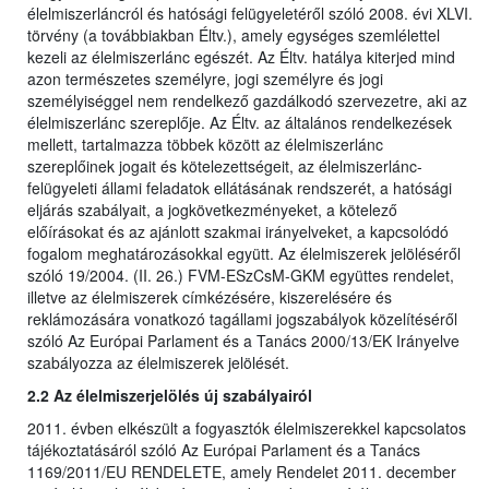
élelmiszerláncról és hatósági felügyeletéről szóló 2008. évi XLVI.
törvény (a továbbiakban Éltv.), amely egységes szemlélettel
kezeli az élelmiszerlánc egészét. Az Éltv. hatálya kiterjed mind
azon természetes személyre, jogi személyre és jogi
személyiséggel nem rendelkező gazdálkodó szervezetre, aki az
élelmiszerlánc szereplője. Az Éltv. az általános rendelkezések
mellett, tartalmazza többek között az élelmiszerlánc
szereplőinek jogait és kötelezettségeit, az élelmiszerlánc-
felügyeleti állami feladatok ellátásának rendszerét, a hatósági
eljárás szabályait, a jogkövetkezményeket, a kötelező
előírásokat és az ajánlott szakmai irányelveket, a kapcsolódó
fogalom meghatározásokkal együtt. Az élelmiszerek jelöléséről
szóló 19/2004. (II. 26.) FVM-ESzCsM-GKM együttes rendelet,
illetve az élelmiszerek címkézésére, kiszerelésére és
reklámozására vonatkozó tagállami jogszabályok közelítéséről
szóló Az Európai Parlament és a Tanács 2000/13/EK Irányelve
szabályozza az élelmiszerek jelölését.
2.2 Az élelmiszerjelölés új szabályairól
2011. évben elkészült a fogyasztók élelmiszerekkel kapcsolatos
tájékoztatásáról szóló Az Európai Parlament és a Tanács
1169/2011/EU RENDELETE, amely Rendelet 2011. december