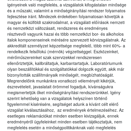
igényeinek való megfelelés, a vizsgálatok kifogástalan minősége
és a műszaki, valamint a minőségirányítási rendszer folyamatos
fejlesztése iránt. Mindezek érdekében folyamatosan követjük a
magyar és külföldi szakirodalmat, a vizsgálati előírások nemzeti
és nemzetközi változásait, rendszeres és eredményes
résztvevői vagyunk hazai és több nemzetközi bor- és alkoholos
italok komponenseinek mérésére szervezett körvizsgálatnak. Az
akkreditált személyzet képzettsége megfelelő, több mint 60%- a
rendelkezik felsőfokú (mérnök) végzettséggel. Eszközeinket,
mérőműszereinket szak szervizekkel rendszeresen
ellenőriztetjük, kalibráltatjuk, karbantartatjuk. Laboratóriumunk
olyan beszállítókkal és szolgáltatókkal dolgozik együtt, akik már
bizonyították szállítmányaik minőségét, megbízhatóságát.
Megrendelőink munkánkra vonatkozó véleményét kikérjük,
észrevételeit, javaslatait örömmel fogadjuk, kívánságukra
megismertetjük őket minőségirányítási rendszerünkkel. Igény
szerint lehetőség van a vizsgálatok helyszínen történő
figyelemmel kísérésére, segítséget adunk a kívánt célt elérő
vizsgálat kiválasztásához, az eredmények értelmezéséhez. Az
esetleges reklamációkat minden esetben kivizsgáljuk, ennek
eredményéről ügyfeleinket minden esetben tájékoztatjuk, nem
megfelelés esetén a minőségpolitikánknak való megfelelés