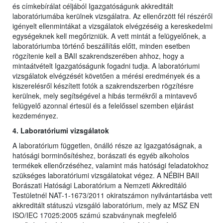
és címkebírálat céljából Igazgatóságunk akkreditált
laboratóriumába kerülnek vizsgálatra. Az ellenőrzött fél részéről
igényelt ellenmintákat a vizsgálatok elvégzéséig a kereskedelmi
egységeknek kell megőrizniük. A vett mintát a felügyelőnek, a
laboratóriumba történő beszállítás előtt, minden esetben
rögzítenie kell a BAII szakrendszerében ahhoz, hogy a
mintaátvételt Igazgatóságunk fogadni tudja. A laboratóriumi
vizsgálatok elvégzését követően a mérési eredmények és a
kiszerelésről készített fotók a szakrendszerben rögzítésre
kerülnek, mely segítségével a hibás termékről a mintavevő
felügyelő azonnal értesül és a felelőssel szemben eljárást
kezdeményez.
4. Laboratóriumi vizsgálatok
A laboratórium független, önálló része az Igazgatóságnak, a
hatósági borminősítéshez, borászati és egyéb alkoholos
termékek ellenőrzéséhez, valamint más hatósági feladatokhoz
szükséges laboratóriumi vizsgálatokat végez. A NÉBIH BAII
Borászati Hatósági Laboratórium a Nemzeti Akkreditáló
Testületnél NAT-1-1673/2011 okiratszámon nyilvántartásba vett
akkreditált státuszú vizsgáló laboratórium, mely az MSZ EN
ISO/IEC 17025:2005 számú szabványnak megfelelő