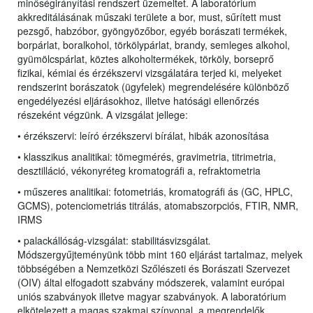
minőségirányítási rendszert üzemeltet. A laboratórium
akkreditálásának műszaki területe a bor, must, sűrített must
pezsgő, habzóbor, gyöngyözőbor, egyéb borászati termékek,
borpárlat, boralkohol, törkölypárlat, brandy, semleges alkohol,
gyümölcspárlat, köztes alkoholtermékek, törköly, borseprő
fizikai, kémiai és érzékszervi vizsgálatára terjed ki, melyeket
rendszerint borászatok (ügyfelek) megrendelésére különböző
engedélyezési eljárásokhoz, illetve hatósági ellenőrzés
részeként végzünk. A vizsgálat jellege:
• érzékszervi: leíró érzékszervi bírálat, hibák azonosítása
• klasszikus analitikai: tömegmérés, gravimetria, titrimetria,
desztilláció, vékonyréteg kromatográfi a, refraktometria
• műszeres analitikai: fotometriás, kromatográfi ás (GC, HPLC,
GCMS), potenciometriás titrálás, atomabszorpciós, FTIR, NMR,
IRMS
• palackállóság-vizsgálat: stabilitásvizsgálat
.
Módszergyűjteményünk több mint 160 eljárást tartalmaz, melyek
többségében a Nemzetközi Szőlészeti és Borászati Szervezet
(OIV) által elfogadott szabvány módszerek, valamint európai
uniós szabványok illetve magyar szabványok. A laboratórium
elkötelezett a magas szakmai színvonal, a megrendelők