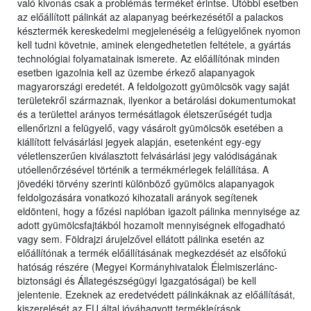
való kivonás csak a problémás terméket érintse. Utóbbi esetben
az előállított pálinkát az alapanyag beérkezésétől a palackos
késztermék kereskedelmi megjelenéséig a felügyelőnek nyomon
kell tudni követnie, aminek elengedhetetlen feltétele, a gyártás
technológiai folyamatainak ismerete. Az előállítónak minden
esetben igazolnia kell az üzembe érkező alapanyagok
magyarországi eredetét. A feldolgozott gyümölcsök vagy saját
területekről származnak, ilyenkor a betárolási dokumentumokat
és a területtel arányos termésátlagok életszerűségét tudja
ellenőrizni a felügyelő, vagy vásárolt gyümölcsök esetében a
kiállított felvásárlási jegyek alapján, esetenként egy-egy
véletlenszerűen kiválasztott felvásárlási jegy valódiságának
utóellenőrzésével történik a termékmérlegek felállítása. A
jövedéki törvény szerinti különböző gyümölcs alapanyagok
feldolgozására vonatkozó kihozatali arányok segítenek
eldönteni, hogy a főzési naplóban igazolt pálinka mennyisége az
adott gyümölcsfajtákból hozamolt mennyiségnek elfogadható
vagy sem. Földrajzi árujelzővel ellátott pálinka esetén az
előállítónak a termék előállításának megkezdését az elsőfokú
hatóság részére (Megyei Kormányhivatalok Élelmiszerlánc-
biztonsági és Állategészségügyi Igazgatóságai) be kell
jelentenie. Ezeknek az eredetvédett pálinkáknak az előállítását,
kiszerelését az EU által jóváhagyott termékleírások