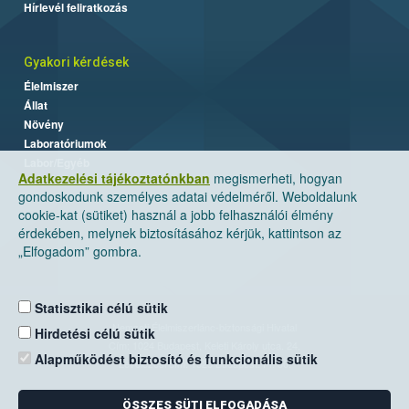
Hírlevél feliratkozás
Gyakori kérdések
Élelmiszer
Állat
Növény
Laboratóriumok
Labor/Egyéb
Adatkezelési tájékoztatónkban
megismerheti, hogyan
gondoskodunk személyes adatai védelméről. Weboldalunk
cookie-kat (sütiket) használ a jobb felhasználói élmény
érdekében, melynek biztosításához kérjük, kattintson az
„Elfogadom” gombra.
Statisztikai célú sütik
Nemzeti Élelmiszerlánc-biztonsági Hivatal
Hirdetési célú sütik
Cím: 1024 Budapest, Keleti Károly utca. 24.
Alapműködést biztosító és funkcionális sütik
Levelezési cím: 1525 Budapest. Pf. 30.
ÖSSZES SÜTI ELFOGADÁSA