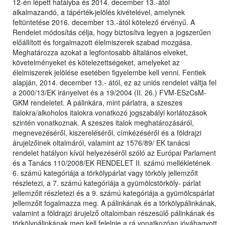
12-én lépett hatályba és 2014. december 13.-ától
alkalmazandó, a tápérték-jelölés kivételével, amelynek
feltüntetése 2016. december 13.-ától kötelező érvényű. A
Rendelet módosítás célja, hogy biztosítva legyen a jogszerűen
előállított és forgalmazott élelmiszerek szabad mozgása.
Meghatározza azokat a legfontosabb általános elveket,
követelményeket és kötelezettségeket, amelyeket az
élelmiszerek jelölése esetében figyelembe kell venni. Fentiek
alapján, 2014. december 13.- ától, ez az uniós rendelet váltja fel
a 2000/13/EK irányelvet és a 19/2004 (II. 26.) FVM-ESzCsM-
GKM rendeletet. A pálinkára, mint párlatra, a szeszes
italokra/alkoholos italokra vonatkozó jogszabályi korlátozások
szintén vonatkoznak. A szeszes italok meghatározásáról,
megnevezéséről, kiszereléséről, címkézéséről és a földrajzi
árujelzőinek oltalmáról, valamint az 1576/89/ EK tanácsi
rendelet hatályon kívül helyezéséről szóló az Európai Parlament
és a Tanács 110/2008/EK RENDELET II. számú mellékletének
6. számú kategóriája a törkölypárlat vagy törköly jellemzőit
részletezi, a 7. számú kategóriája a gyümölcstörköly- párlat
jellemzőit részletezi és a 9. számú kategóriája a gyümölcspárlat
jellemzőit fogalmazza meg. A pálinkának és a törkölypálinkának,
valamint a földrajzi árujelző oltalomban részesülő pálinkának és
törkölypálinkának meg kell felelnie a rá vonatkozóan jóváhagyott