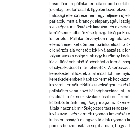
hasonlóan, a pálinka termékcsoport esetébe
jelenlegi erőforrásaink figyelembevételével a
hatósági ellenőrzése nem egy teljesen új e
párlatok, mint a brandyk alapanyagául szol
szükséges minősítések kiadása, és ezeknek
kerülésének ellenőrzése Igazgatóságunkhoz
ismertetett Pálinka törvényben meghatározott
ellenőrzéseinket döntően pálinka előállít
ellenőrzés alá vont tételek kiválasztása je
folyamatosan dolgozunk egy hatékony kocká
kialakításának első lépéseként a termékcsopo
elhelyezkedését már felmértük. A kereskedel
kereskedelmi főzdék által előállított menn
kereskedelemben kapható termék kockázati 
kiszerelt termék előállítási költségeit. Ha
pálinkákra vonatkozó költségbecsléseket, m
és előállító üzemek kiválasztásában. Üzemi 
különböztetünk meg. Vagy magát az üzemet, m
általa használt minőségbiztosítási rendsze
kiválasztott késztermék nyomon követését v
kulcsfontosságú az egyes tételek nyomon k
pontos beazonosítása segít abban, hogy a f