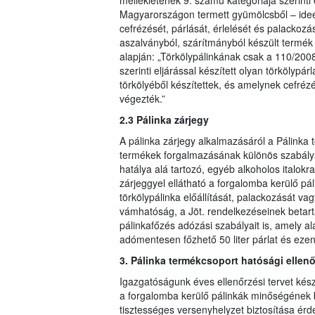
mellékletének 9. számú kategóriája szerinti
Magyarországon termett gyümölcsből – ideér
cefrézését, párlását, érlelését és palackoz
aszalványból, szárítmányból készült termék
alapján: „Törkölypálinkának csak a 110/2008
szerinti eljárással készített olyan törkölyp
törkölyéből készítettek, és amelynek cefréz
végezték.”
2.3 Pálinka zárjegy
A pálinka zárjegy alkalmazásáról a Pálinka t
termékek forgalmazásának különös szabályai
hatálya alá tartozó, egyéb alkoholos italokr
zárjeggyel ellátható a forgalomba kerülő pál
törkölypálinka előállítását, palackozását 
vámhatóság, a Jöt. rendelkezéseinek betartá
pálinkafőzés adózási szabályait is, amely a
adómentesen főzhető 50 liter párlat és ezen
3. Pálinka termékcsoport hatósági ellen
Igazgatóságunk éves ellenőrzési tervet kész
a forgalomba kerülő pálinkák minőségének bi
tisztességes versenyhelyzet biztosítása ér