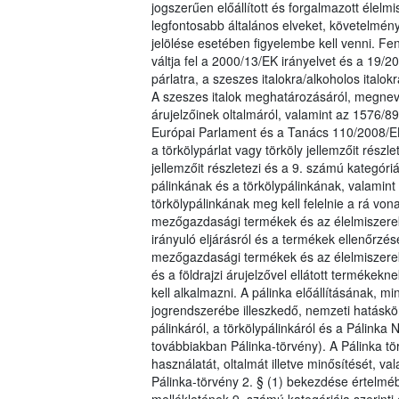
jogszerűen előállított és forgalmazott éle
legfontosabb általános elveket, követelmén
jelölése esetében figyelembe kell venni. Fen
váltja fel a 2000/13/EK irányelvet és a 19/
párlatra, a szeszes italokra/alkoholos italo
A szeszes italok meghatározásáról, megnevez
árujelzőinek oltalmáról, valamint az 1576/89
Európai Parlament és a Tanács 110/2008/E
a törkölypárlat vagy törköly jellemzőit részl
jellemzőit részletezi és a 9. számú kategór
pálinkának és a törkölypálinkának, valamint 
törkölypálinkának meg kell felelnie a rá vo
mezőgazdasági termékek és az élelmiszerek, 
irányuló eljárásról és a termékek ellenőrzésé
mezőgazdasági termékek és az élelmiszerek, 
és a földrajzi árujelzővel ellátott termékekn
kell alkalmazni. A pálinka előállításának, 
jogrendszerébe illeszkedő, nemzeti hatáskö
pálinkáról, a törkölypálinkáról és a Pálinka 
továbbiakban Pálinka-törvény). A Pálinka t
használatát, oltalmát illetve minősítését, va
Pálinka-törvény 2. § (1) bekezdése értelmé