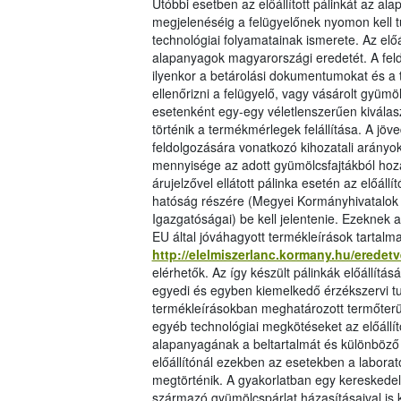
Utóbbi esetben az előállított pálinkát az 
megjelenéséig a felügyelőnek nyomon kell tu
technológiai folyamatainak ismerete. Az elő
alapanyagok magyarországi eredetét. A feld
ilyenkor a betárolási dokumentumokat és a t
ellenőrizni a felügyelő, vagy vásárolt gyümöl
esetenként egy-egy véletlenszerűen kiválasz
történik a termékmérlegek felállítása. A jö
feldolgozására vonatkozó kihozatali arányok
mennyisége az adott gyümölcsfajtákból hoz
árujelzővel ellátott pálinka esetén az előál
hatóság részére (Megyei Kormányhivatalok É
Igazgatóságai) be kell jelentenie. Ezeknek a
EU által jóváhagyott termékleírások tartalm
http://elelmiszerlanc.kormany.hu/erede
elérhetők. Az így készült pálinkák előállít
egyedi és egyben kiemelkedő érzékszervi t
termékleírásokban meghatározott termőterüle
egyéb technológiai megkötéseket az előállí
alapanyagának a beltartalmát és különböző
előállítónál ezekben az esetekben a labora
megtörténik. A gyakorlatban egy kereskedel
származó gyümölcspárlat házasításaival is 