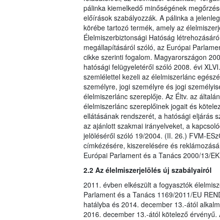
pálinka kiemelkedő minőségének megőrzése 
előírások szabályozzák. A pálinka a jelenleg
körébe tartozó termék, amely az élelmiszerj
Élelmiszerbiztonsági Hatóság létrehozásáró
megállapításáról szóló, az Európai Parlame
cikke szerinti fogalom. Magyarországon 2008
hatósági felügyeletéről szóló 2008. évi XLVI
szemlélettel kezeli az élelmiszerlánc egészé
személyre, jogi személyre és jogi személyi
élelmiszerlánc szereplője. Az Éltv. az által
élelmiszerlánc szereplőinek jogait és kötelez
ellátásának rendszerét, a hatósági eljárás 
az ajánlott szakmai irányelveket, a kapcso
jelöléséről szóló 19/2004. (II. 26.) FVM-ES
címkézésére, kiszerelésére és reklámozásár
Európai Parlament és a Tanács 2000/13/EK I
2.2 Az élelmiszerjelölés új szabályairól
2011. évben elkészült a fogyasztók élelmisz
Parlament és a Tanács 1169/2011/EU REND
hatályba és 2014. december 13.-ától alkalma
2016. december 13.-ától kötelező érvényű. 