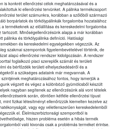
n is konkrét ellenőrzési célok meghatározásával és a
lakítottuk ki ellenőrzési tervünket. A pálinka termékcsoport
llenőrzési terület számunkra, korábban a szőlőből származó
gáló borpárlatok és törkölypálinkák forgalomba hozatalához
 a termékeknek az előállítása és kereskedelmi forgalomba
 tartozott. Minőségellenőrzésünk alapja a már korábban
 pálinka és törkölypálinka definíció. Hatósági
ó üzemekben és kereskedelmi egységekben végezzük. Az
lenleg szakmai szempontok figyelembevételével történik, de
zat alapú ellenőrzési rendszer kidolgozásán. A rendszer
rttal foglalkozó piaci szereplők számát és területi
mi és bérfőzdék területi elhelyezkedéséről és a
yiségekről a szükséges adataink már megvannak. A
szintjének meghatározásához fontos, hogy ismerjük a
tóságunk végzett és végez a különböző gyümölcsből készült
elyek nagyban segítenek az ellenőrzésünk alá vont tételek
ellenőrzéseink során, döntően kétféle ellenőrzési típust
int fizikai létesítményt ellenőrizzük kiemelten kezelve az
r hatékonyságát, vagy egy véletlenszerűen kereskedelemből
égezzük el. Élelmiszerbiztonsági szempontból is
övethetősége, hiszen probléma esetén a hibás termék
orgalomból való kivonás csak a problémás terméket érintse.