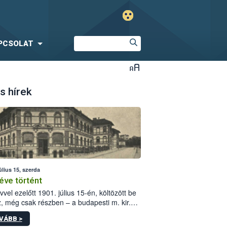
PCSOLAT
s hírek
úlius 15, szerda
éve történt
vvel ezelőtt 1901. július 15-én, költözött be
z, még csak részben – a budapesti m. kir.
i vetőmagvizsgáló állomás a Kis Rókus utca
VÁBB >
ám alatti, Czigler Győző által tervezett új