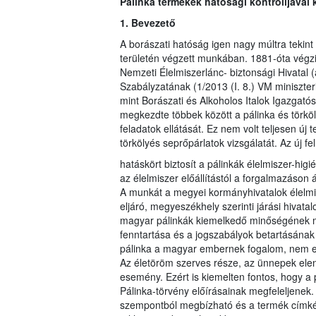
Pálinka termékek hatósági kontrolljával
1. Bevezető
A borászati hatóság igen nagy múltra tekint
területén végzett munkában. 1881-óta végzi 
Nemzeti Élelmiszerlánc- biztonsági Hivatal
Szabályzatának (1/2013 (I. 8.) VM miniszter
mint Borászati és Alkoholos Italok Igazgatós
megkezdte többek között a pálinka és törköl
feladatok ellátását. Ez nem volt teljesen új
törkölyés seprőpárlatok vizsgálatát. Az új 
hatáskört biztosít a pálinkák élelmiszer-hig
az élelmiszer előállítástól a forgalmazáson
A munkát a megyei kormányhivatalok élelmis
eljáró, megyeszékhely szerinti járási hivatal
magyar pálinkák kiemelkedő minőségének me
fenntartása és a jogszabályok betartásának
pálinka a magyar embernek fogalom, nem egy 
Az életöröm szerves része, az ünnepek ele
esemény. Ezért is kiemelten fontos, hogy a
Pálinka-törvény előírásainak megfeleljenek.
szempontból megbízható és a termék címkéj