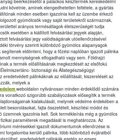
alapanyag beérkezésétől a palackos késztermék kereskedelmi
dni követnie, aminek elengedhetetlen feltétele, a gyártás
állítónak minden esetben igazolnia kell az üzembe érkező
olgozott gyümölcsök vagy saját területekről származnak,
erülettel arányos termésátlagok életszerűségét tudja
csök esetében a kiállított felvásárlási jegyek alapján,
tott felvásárlási jegy valódiságának utóellenőrzésével
vedéki törvény szerinti különböző gyümölcs alapanyagok
 segítenek eldönteni, hogy a főzési naplóban igazolt pálinka
amolt mennyiségnek elfogadható vagy sem. Földrajzi
lítónak a termék előállításának megkezdését az elsőfokú
lelmiszerlánc- biztonsági és Állategészségügyi
z eredetvédett pálinkáknak az előállítását, kiszerelését az
azzák, melyek a
tvedelem
weboldalon nyilvánosan minden érdeklődő számára
ására vonatkozó szigorúbb szabályozások elősegítik a termék
ulajdonságainak kialakulását, melynek védelme érdekében a
ti besorolásokat, fajta összetételt, készítési módot és
tó üzemnek igazolnia kell. Sok termékleírás még a gyümölcs
 fizikai paraméterek megadását is meghatározza. Az
tóriumi mérésekkel igazolt dokumentumok ellenőrzése is
mi forgalomba kerülő pálinka, több különböző évjáratból
készülhet, eredetvédett pálinkák esetén az egyes