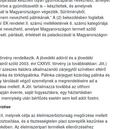
 eljárással készített olyan gyümölcspárlat nevezhető, amelyet
tve a gyümölcsvelőt is – készítettek, és amelynek
ását is Magyarországon végezték. Sűrítményből,
 nem nevezhető pálinkának.” A (2) bekezdésben foglaltak
/ EK rendelet II. számú mellékletének 6. számú kategóriája
árlat nevezhető, amelyet Magyarországon termett szőlő
ését, párlását, érlelését és palackozását is Magyarországon
örvény rendelkezik. A jövedéki adóról és a jövedéki
ról szóló 2003. évi CXXVII. törvény (a továbbiakban: Jöt.)
a/ szeszes italokra alkalmazandó zárjegytől színében eltérő
inka és törkölypálinka. Pálinka-zárjegyet kizárólag pálinka és
vagy tárolását végző személynek a megrendelésére ad a
sa mellett. A Jöt. tartalmazza továbbá az otthoni
lapján évente, saját fogyasztásra, egy háztartásban
 mennyiség után bérfőzés esetén sem kell adót fizetni.
őrzése
ít, melynek célja az élelmiszerbiztonság megőrzése mellett
ztosítása, és a tisztességtelen piaci szereplők kiszűrése a
dekében. Az élelmiszeripari termékek ellenőrzéséhez