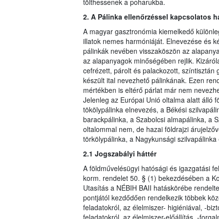
tölthessenek a poharukba.
2. A Pálinka ellenőrzéssel kapcsolatos 
A magyar gasztronómia kiemelkedő különlege
illatok nemes harmóniáját. Elnevezése és k
pálinkák nevében visszaköszön az alapany
az alapanyagok minőségében rejlik. Kizáról
cefrézett, párolt és palackozott, színtiszt
készült ital nevezhető pálinkának. Ezen re
mértékben is eltérő párlat már nem nevezhe
Jelenleg az Európai Unió oltalma alatt álló f
tökölypálinka elnevezés, a Békési szilvapál
barackpálinka, a Szabolcsi almapálinka, a Sz
oltalommal nem, de hazai földrajzi árujelző
törkölypálinka, a Nagykunsági szilvapálinka
2.1 Jogszabályi háttér
A földművelésügyi hatósági és igazgatási fela
korm. rendelet 50. § (1) bekezdésében a Kor
Utasítás a NÉBIH BAII hatáskörébe rendelte 
pontjától kezdődően rendelkezik többek köz
feladatokról, az élelmiszer- higiéniával, -b
feladatokról, az élelmiszer-előállítás, -for