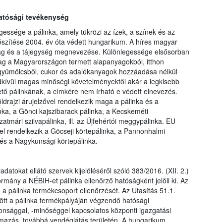
hatósági tevékenység
ssége a pálinka, amely tükrözi az ízek, a színek és az
észítése 2004. év óta védett hungarikum. A híres magyar
ag és a tájegység megnevezése. Különlegessége elsősorban
ag a Magyarországon termett alapanyagokból, itthon
án gyümölcsből, cukor és adalékanyagok hozzáadása nélkül
ndkívül magas minőségi követelményektől akár a legkisebb
tő pálinkának, a címkére nem írható e védett elnevezés.
öldrajzi árujelzővel rendelkezik maga a pálinka és a
inka, a Gönci kajszibarack pálinka, a Kecskeméti
atmári szilvapálinka, ill. az Újfehértói meggypálinka. EU
vel rendelkezik a Göcseji körtepálinka, a Pannonhalmi
 és a Nagykunsági körtepálinka.
datokat ellátó szervek kijelöléséről szóló 383/2016. (XII. 2.)
mány a NÉBIH-et pálinka ellenőrző hatóságként jelöli ki. Az
a pálinka termékcsoport ellenőrzését. Az Utasítás 51.1.
ött a pálinka termékpályáján végzendő hatósági
iztonsággal, -minőséggel kapcsolatos központi igazgatási
galmazás, továbbá vendéglátás területén. A hungarikum