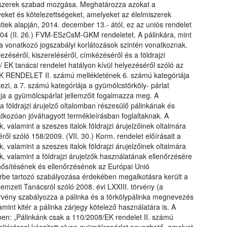
lmiszerek szabad mozgása. Meghatározza azokat a
yeket és kötelezettségeket, amelyeket az élelmiszerek
tiek alapján, 2014. december 13.- ától, ez az uniós rendelet
2004 (II. 26.) FVM-ESzCsM-GKM rendeletet. A pálinkára, mint
kra vonatkozó jogszabályi korlátozások szintén vonatkoznak.
éséről, kiszereléséről, címkézéséről és a földrajzi
/ EK tanácsi rendelet hatályon kívül helyezéséről szóló az
K RENDELET II. számú mellékletének 6. számú kategóriája
etezi, a 7. számú kategóriája a gyümölcstörköly- párlat
iája a gyümölcspárlat jellemzőit fogalmazza meg. A
a földrajzi árujelző oltalomban részesülő pálinkának és
natkozóan jóváhagyott termékleírásban foglaltaknak. A
valamint a szeszes italok földrajzi árujelzőinek oltalmára
ről szóló 158/2009. (VII. 30.) Korm. rendelet előírásait a
valamint a szeszes italok földrajzi árujelzőinek oltalmára
ek, valamint a földrajzi árujelzők használatának ellenőrzésére
minősítésének és ellenőrzésének az Európai Unió
rbe tartozó szabályozása érdekében megalkotásra került a
Nemzeti Tanácsról szóló 2008. évi LXXIII. törvény (a
örvény szabályozza a pálinka és a törkölypálinka megnevezés
lamint kitér a pálinka zárjegy kötelező használatára is. A
ben: „Pálinkánk csak a 110/2008/EK rendelet II. számú