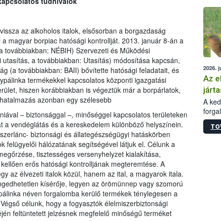
 kapcsolatos tudnivalók
épüle
 vissza az alkoholos italok, elsősorban a borgazdaság
a magyar borpiac hatósági kontrollját. 2013. január 8-án a
 (a továbbiakban: NÉBIH) Szervezeti és Működési
i utasítás, a továbbiakban: Utasítás) módosítása kapcsán,
2026. j
ág (a továbbiakban: BAII) bővítette hatósági feladatait, és
Az e
ypálinka termékekkel kapcsolatos központi igazgatási
járta
 terület, hiszen korábbiakban is végeztük már a borpárlatok,
felhatalmazás azonban egy szélesebb
A kedv
forga
iéniával – biztonsággal –, minőséggel kapcsolatos területeken
Korm.
 át a vendéglátás és a kereskedelem különböző helyszínein.
TO
sérül
zerlánc- biztonsági és állategészségügyi hatáskörben
felme
ok felügyelői hálózatának segítségével látjuk el. Célunk a
veszé
gőrzése, tisztességes versenyhelyzet kialakítása,
Ezen 
 kellően erős hatósági kontrolljának megteremtése. A
vonni
az élvezeti italok közül, hanem az ital, a magyarok itala.
jártas
ngedhetetlen kísérője, legyen az örömünnep vagy szomorú
 pálinka néven forgalomba kerülő termékek ténylegesen a
 Végső célunk, hogy a fogyasztók élelmiszerbiztonsági
én feltüntetett jelzésnek megfelelő minőségű terméket