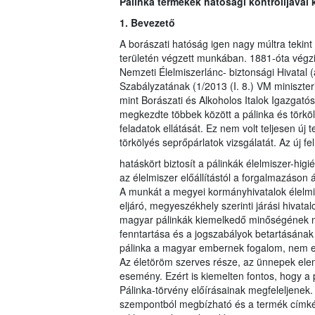
Pálinka termékek hatósági kontrolljával
1. Bevezető
A borászati hatóság igen nagy múltra tekint
területén végzett munkában. 1881-óta végzi 
Nemzeti Élelmiszerlánc- biztonsági Hivatal
Szabályzatának (1/2013 (I. 8.) VM miniszter
mint Borászati és Alkoholos Italok Igazgatós
megkezdte többek között a pálinka és törköl
feladatok ellátását. Ez nem volt teljesen új
törkölyés seprőpárlatok vizsgálatát. Az új 
hatáskört biztosít a pálinkák élelmiszer-hig
az élelmiszer előállítástól a forgalmazáson
A munkát a megyei kormányhivatalok élelmis
eljáró, megyeszékhely szerinti járási hivatal
magyar pálinkák kiemelkedő minőségének me
fenntartása és a jogszabályok betartásának
pálinka a magyar embernek fogalom, nem egy 
Az életöröm szerves része, az ünnepek ele
esemény. Ezért is kiemelten fontos, hogy a
Pálinka-törvény előírásainak megfeleljenek.
szempontból megbízható és a termék címkéj