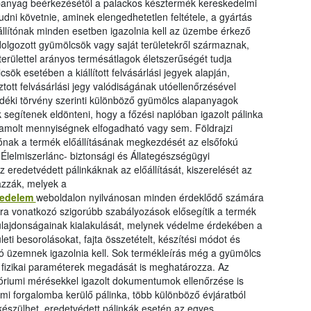
alapanyag beérkezésétől a palackos késztermék kereskedelmi
dni követnie, aminek elengedhetetlen feltétele, a gyártás
állítónak minden esetben igazolnia kell az üzembe érkező
olgozott gyümölcsök vagy saját területekről származnak,
erülettel arányos termésátlagok életszerűségét tudja
csök esetében a kiállított felvásárlási jegyek alapján,
tott felvásárlási jegy valódiságának utóellenőrzésével
vedéki törvény szerinti különböző gyümölcs alapanyagok
 segítenek eldönteni, hogy a főzési naplóban igazolt pálinka
amolt mennyiségnek elfogadható vagy sem. Földrajzi
lítónak a termék előállításának megkezdését az elsőfokú
lelmiszerlánc- biztonsági és Állategészségügyi
z eredetvédett pálinkáknak az előállítását, kiszerelését az
azzák, melyek a
tvedelem
weboldalon nyilvánosan minden érdeklődő számára
ására vonatkozó szigorúbb szabályozások elősegítik a termék
ulajdonságainak kialakulását, melynek védelme érdekében a
ti besorolásokat, fajta összetételt, készítési módot és
tó üzemnek igazolnia kell. Sok termékleírás még a gyümölcs
 fizikai paraméterek megadását is meghatározza. Az
tóriumi mérésekkel igazolt dokumentumok ellenőrzése is
mi forgalomba kerülő pálinka, több különböző évjáratból
készülhet, eredetvédett pálinkák esetén az egyes