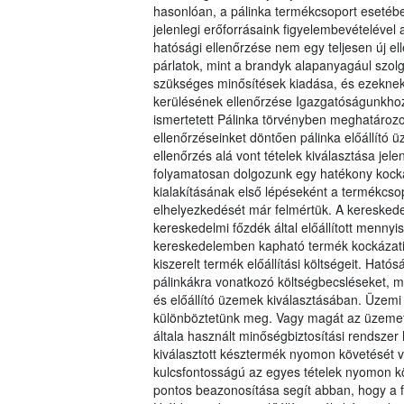
hasonlóan, a pálinka termékcsoport esetébe
jelenlegi erőforrásaink figyelembevételével a
hatósági ellenőrzése nem egy teljesen új e
párlatok, mint a brandyk alapanyagául szol
szükséges minősítések kiadása, és ezeknek
kerülésének ellenőrzése Igazgatóságunkhoz
ismertetett Pálinka törvényben meghatározott
ellenőrzéseinket döntően pálinka előállít
ellenőrzés alá vont tételek kiválasztása je
folyamatosan dolgozunk egy hatékony kocká
kialakításának első lépéseként a termékcsopo
elhelyezkedését már felmértük. A kereskedel
kereskedelmi főzdék által előállított menn
kereskedelemben kapható termék kockázati 
kiszerelt termék előállítási költségeit. Ha
pálinkákra vonatkozó költségbecsléseket, m
és előállító üzemek kiválasztásában. Üzemi 
különböztetünk meg. Vagy magát az üzemet, m
általa használt minőségbiztosítási rendsze
kiválasztott késztermék nyomon követését v
kulcsfontosságú az egyes tételek nyomon k
pontos beazonosítása segít abban, hogy a f