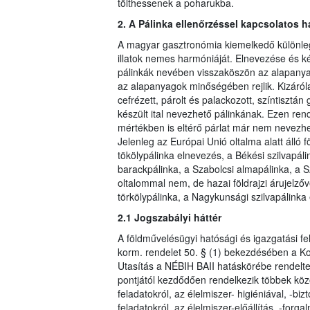
tölthessenek a poharukba.
2. A Pálinka ellenőrzéssel kapcsolatos 
A magyar gasztronómia kiemelkedő különlege
illatok nemes harmóniáját. Elnevezése és k
pálinkák nevében visszaköszön az alapany
az alapanyagok minőségében rejlik. Kizáról
cefrézett, párolt és palackozott, színtiszt
készült ital nevezhető pálinkának. Ezen re
mértékben is eltérő párlat már nem nevezhe
Jelenleg az Európai Unió oltalma alatt álló f
tökölypálinka elnevezés, a Békési szilvapál
barackpálinka, a Szabolcsi almapálinka, a Sz
oltalommal nem, de hazai földrajzi árujelző
törkölypálinka, a Nagykunsági szilvapálinka
2.1 Jogszabályi háttér
A földművelésügyi hatósági és igazgatási fela
korm. rendelet 50. § (1) bekezdésében a Kor
Utasítás a NÉBIH BAII hatáskörébe rendelte 
pontjától kezdődően rendelkezik többek köz
feladatokról, az élelmiszer- higiéniával, -b
feladatokról, az élelmiszer-előállítás, -for