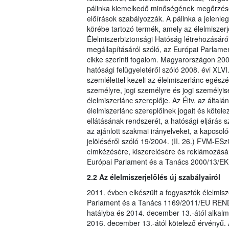
pálinka kiemelkedő minőségének megőrzése 
előírások szabályozzák. A pálinka a jelenleg
körébe tartozó termék, amely az élelmiszerj
Élelmiszerbiztonsági Hatóság létrehozásáró
megállapításáról szóló, az Európai Parlame
cikke szerinti fogalom. Magyarországon 2008
hatósági felügyeletéről szóló 2008. évi XLVI
szemlélettel kezeli az élelmiszerlánc egészé
személyre, jogi személyre és jogi személyi
élelmiszerlánc szereplője. Az Éltv. az által
élelmiszerlánc szereplőinek jogait és kötelez
ellátásának rendszerét, a hatósági eljárás 
az ajánlott szakmai irányelveket, a kapcso
jelöléséről szóló 19/2004. (II. 26.) FVM-ES
címkézésére, kiszerelésére és reklámozásár
Európai Parlament és a Tanács 2000/13/EK I
2.2 Az élelmiszerjelölés új szabályairól
2011. évben elkészült a fogyasztók élelmisz
Parlament és a Tanács 1169/2011/EU REND
hatályba és 2014. december 13.-ától alkalma
2016. december 13.-ától kötelező érvényű. 