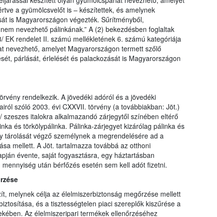
 eljárással készített olyan gyümölcspárlat nevezhető, amelyet
tve a gyümölcsvelőt is – készítettek, és amelynek
ását is Magyarországon végezték. Sűrítményből,
 nem nevezhető pálinkának.” A (2) bekezdésben foglaltak
/ EK rendelet II. számú mellékletének 6. számú kategóriája
árlat nevezhető, amelyet Magyarországon termett szőlő
ését, párlását, érlelését és palackozását is Magyarországon
örvény rendelkezik. A jövedéki adóról és a jövedéki
ról szóló 2003. évi CXXVII. törvény (a továbbiakban: Jöt.)
a/ szeszes italokra alkalmazandó zárjegytől színében eltérő
inka és törkölypálinka. Pálinka-zárjegyet kizárólag pálinka és
vagy tárolását végző személynek a megrendelésére ad a
sa mellett. A Jöt. tartalmazza továbbá az otthoni
lapján évente, saját fogyasztásra, egy háztartásban
 mennyiség után bérfőzés esetén sem kell adót fizetni.
őrzése
ít, melynek célja az élelmiszerbiztonság megőrzése mellett
ztosítása, és a tisztességtelen piaci szereplők kiszűrése a
dekében. Az élelmiszeripari termékek ellenőrzéséhez