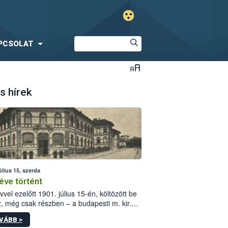
PCSOLAT
s hírek
úlius 15, szerda
éve történt
vvel ezelőtt 1901. július 15-én, költözött be
z, még csak részben – a budapesti m. kir.
i vetőmagvizsgáló állomás a Kis Rókus utca
VÁBB >
ám alatti, Czigler Győző által tervezett új