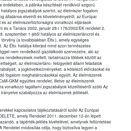
érdekében, a pálinka készítését rendkívül szigorú
 hatályos jogszabályok szerint, az élelmiszer fogalom
og általános elveiről és követelményeiről, az Európai
l és az élelmiszerbiztonságra vonatkozó eljárások
nt és a Tanács 2002. január 28-i 178/2002/EK rendelet 2.
. szeptember 1-jétől hatályos az élelmiszerláncról és
. törvény (a továbbiakban Éltv.), amely egységes
t. Az Éltv. hatálya kiterjed mind azon természetes
séggel nem rendelkező gazdálkodó szervezetre, aki az
ános rendelkezések mellett, tartalmazza többek között az
ettségeit, az élelmiszerlánc- felügyeleti állami feladatok
szabályait, a jogkövetkezményeket, a kötelező előírásokat és
lódó fogalom meghatározásokkal együtt. Az élelmiszerek
zCsM-GKM együttes rendelet, illetve az élelmiszerek
a vonatkozó tagállami jogszabályok közelítéséről szóló Az
rányelve szabályozza az élelmiszerek jelölését.
erekkel kapcsolatos tájékoztatásáról szóló Az Európai
ELETE, amely Rendelet 2011. december 12-én lépett
zandó, a tápérték-jelölés kivételével, amelynek feltüntetése
A Rendelet módosítás célja, hogy biztosítva legyen a