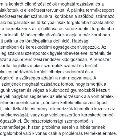
n is konkrét ellenőrzési célok meghatározásával és a
lakítottuk ki ellenőrzési tervünket. A pálinka termékcsoport
llenőrzési terület számunkra, korábban a szőlőből származó
gáló borpárlatok és törkölypálinkák forgalomba hozatalához
 a termékeknek az előállítása és kereskedelmi forgalomba
 tartozott. Minőségellenőrzésünk alapja a már korábban
 pálinka és törkölypálinka definíció. Hatósági
ó üzemekben és kereskedelmi egységekben végezzük. Az
lenleg szakmai szempontok figyelembevételével történik, de
zat alapú ellenőrzési rendszer kidolgozásán. A rendszer
rttal foglalkozó piaci szereplők számát és területi
mi és bérfőzdék területi elhelyezkedéséről és a
yiségekről a szükséges adataink már megvannak. A
szintjének meghatározásához fontos, hogy ismerjük a
tóságunk végzett és végez a különböző gyümölcsből készült
elyek nagyban segítenek az ellenőrzésünk alá vont tételek
ellenőrzéseink során, döntően kétféle ellenőrzési típust
int fizikai létesítményt ellenőrizzük kiemelten kezelve az
r hatékonyságát, vagy egy véletlenszerűen kereskedelemből
égezzük el. Élelmiszerbiztonsági szempontból is
övethetősége, hiszen probléma esetén a hibás termék
orgalomból való kivonás csak a problémás terméket érintse.