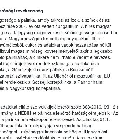
hatósági tevékenység
ssége a pálinka, amely tükrözi az ízek, a színek és az
észítése 2004. év óta védett hungarikum. A híres magyar
ag és a tájegység megnevezése. Különlegessége elsősorban
ag a Magyarországon termett alapanyagokból, itthon
án gyümölcsből, cukor és adalékanyagok hozzáadása nélkül
ndkívül magas minőségi követelményektől akár a legkisebb
tő pálinkának, a címkére nem írható e védett elnevezés.
öldrajzi árujelzővel rendelkezik maga a pálinka és a
inka, a Gönci kajszibarack pálinka, a Kecskeméti
atmári szilvapálinka, ill. az Újfehértói meggypálinka. EU
vel rendelkezik a Göcseji körtepálinka, a Pannonhalmi
 és a Nagykunsági körtepálinka.
datokat ellátó szervek kijelöléséről szóló 383/2016. (XII. 2.)
mány a NÉBIH-et pálinka ellenőrző hatóságként jelöli ki. Az
a pálinka termékcsoport ellenőrzését. Az Utasítás 51.1.
ött a pálinka termékpályáján végzendő hatósági
iztonsággal, -minőséggel kapcsolatos központi igazgatási
galmazás, továbbá vendéglátás területén. A hungarikum