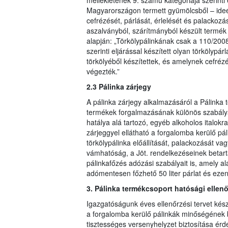
mellékletének 9. számú kategóriája szerinti
Magyarországon termett gyümölcsből – ideér
cefrézését, párlását, érlelését és palackoz
aszalványból, szárítmányból készült termék
alapján: „Törkölypálinkának csak a 110/2008
szerinti eljárással készített olyan törkölyp
törkölyéből készítettek, és amelynek cefréz
végezték.”
2.3 Pálinka zárjegy
A pálinka zárjegy alkalmazásáról a Pálinka t
termékek forgalmazásának különös szabályai
hatálya alá tartozó, egyéb alkoholos italokr
zárjeggyel ellátható a forgalomba kerülő pál
törkölypálinka előállítását, palackozását 
vámhatóság, a Jöt. rendelkezéseinek betartá
pálinkafőzés adózási szabályait is, amely a
adómentesen főzhető 50 liter párlat és ezen
3. Pálinka termékcsoport hatósági ellen
Igazgatóságunk éves ellenőrzési tervet kész
a forgalomba kerülő pálinkák minőségének bi
tisztességes versenyhelyzet biztosítása ér