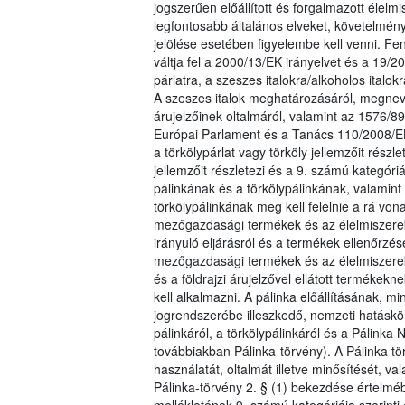
jogszerűen előállított és forgalmazott éle
legfontosabb általános elveket, követelmén
jelölése esetében figyelembe kell venni. Fen
váltja fel a 2000/13/EK irányelvet és a 19/
párlatra, a szeszes italokra/alkoholos italo
A szeszes italok meghatározásáról, megnevez
árujelzőinek oltalmáról, valamint az 1576/89
Európai Parlament és a Tanács 110/2008/E
a törkölypárlat vagy törköly jellemzőit részl
jellemzőit részletezi és a 9. számú kategór
pálinkának és a törkölypálinkának, valamint 
törkölypálinkának meg kell felelnie a rá vo
mezőgazdasági termékek és az élelmiszerek, 
irányuló eljárásról és a termékek ellenőrzésé
mezőgazdasági termékek és az élelmiszerek, 
és a földrajzi árujelzővel ellátott termékekn
kell alkalmazni. A pálinka előállításának, 
jogrendszerébe illeszkedő, nemzeti hatáskö
pálinkáról, a törkölypálinkáról és a Pálinka 
továbbiakban Pálinka-törvény). A Pálinka t
használatát, oltalmát illetve minősítését, va
Pálinka-törvény 2. § (1) bekezdése értelmé