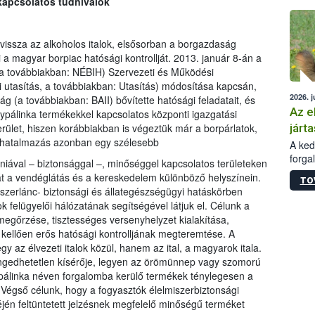
 kapcsolatos tudnivalók
épüle
 vissza az alkoholos italok, elsősorban a borgazdaság
a magyar borpiac hatósági kontrollját. 2013. január 8-án a
 (a továbbiakban: NÉBIH) Szervezeti és Működési
i utasítás, a továbbiakban: Utasítás) módosítása kapcsán,
2026. j
ág (a továbbiakban: BAII) bővítette hatósági feladatait, és
Az e
ypálinka termékekkel kapcsolatos központi igazgatási
járta
 terület, hiszen korábbiakban is végeztük már a borpárlatok,
felhatalmazás azonban egy szélesebb
A kedv
forga
iéniával – biztonsággal –, minőséggel kapcsolatos területeken
Korm.
 át a vendéglátás és a kereskedelem különböző helyszínein.
TO
sérül
zerlánc- biztonsági és állategészségügyi hatáskörben
felme
ok felügyelői hálózatának segítségével látjuk el. Célunk a
veszé
gőrzése, tisztességes versenyhelyzet kialakítása,
Ezen 
 kellően erős hatósági kontrolljának megteremtése. A
vonni
az élvezeti italok közül, hanem az ital, a magyarok itala.
jártas
ngedhetetlen kísérője, legyen az örömünnep vagy szomorú
 pálinka néven forgalomba kerülő termékek ténylegesen a
 Végső célunk, hogy a fogyasztók élelmiszerbiztonsági
én feltüntetett jelzésnek megfelelő minőségű terméket