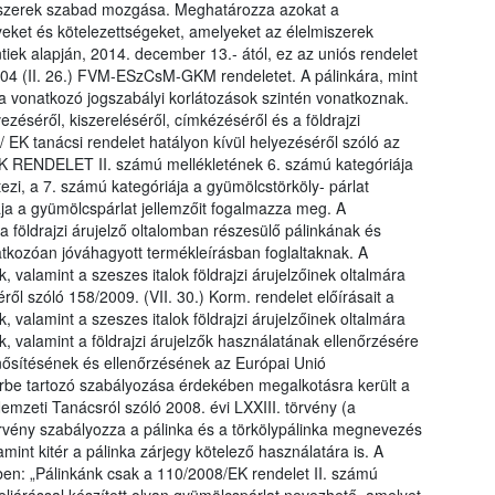
lmiszerek szabad mozgása. Meghatározza azokat a
yeket és kötelezettségeket, amelyeket az élelmiszerek
tiek alapján, 2014. december 13.- ától, ez az uniós rendelet
2004 (II. 26.) FVM-ESzCsM-GKM rendeletet. A pálinkára, mint
kra vonatkozó jogszabályi korlátozások szintén vonatkoznak.
éséről, kiszereléséről, címkézéséről és a földrajzi
/ EK tanácsi rendelet hatályon kívül helyezéséről szóló az
K RENDELET II. számú mellékletének 6. számú kategóriája
etezi, a 7. számú kategóriája a gyümölcstörköly- párlat
iája a gyümölcspárlat jellemzőit fogalmazza meg. A
a földrajzi árujelző oltalomban részesülő pálinkának és
natkozóan jóváhagyott termékleírásban foglaltaknak. A
valamint a szeszes italok földrajzi árujelzőinek oltalmára
ről szóló 158/2009. (VII. 30.) Korm. rendelet előírásait a
valamint a szeszes italok földrajzi árujelzőinek oltalmára
ek, valamint a földrajzi árujelzők használatának ellenőrzésére
minősítésének és ellenőrzésének az Európai Unió
rbe tartozó szabályozása érdekében megalkotásra került a
Nemzeti Tanácsról szóló 2008. évi LXXIII. törvény (a
örvény szabályozza a pálinka és a törkölypálinka megnevezés
lamint kitér a pálinka zárjegy kötelező használatára is. A
ben: „Pálinkánk csak a 110/2008/EK rendelet II. számú