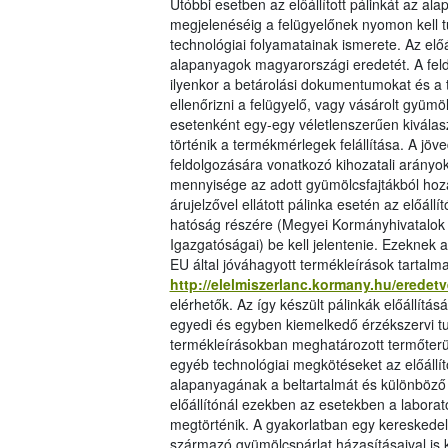
Utóbbi esetben az előállított pálinkát az 
megjelenéséig a felügyelőnek nyomon kell tu
technológiai folyamatainak ismerete. Az elő
alapanyagok magyarországi eredetét. A feld
ilyenkor a betárolási dokumentumokat és a t
ellenőrizni a felügyelő, vagy vásárolt gyümöl
esetenként egy-egy véletlenszerűen kiválasz
történik a termékmérlegek felállítása. A jö
feldolgozására vonatkozó kihozatali arányok
mennyisége az adott gyümölcsfajtákból hoz
árujelzővel ellátott pálinka esetén az előál
hatóság részére (Megyei Kormányhivatalok É
Igazgatóságai) be kell jelentenie. Ezeknek a
EU által jóváhagyott termékleírások tartalm
http://elelmiszerlanc.kormany.hu/erede
elérhetők. Az így készült pálinkák előállít
egyedi és egyben kiemelkedő érzékszervi t
termékleírásokban meghatározott termőterüle
egyéb technológiai megkötéseket az előállí
alapanyagának a beltartalmát és különböző
előállítónál ezekben az esetekben a labora
megtörténik. A gyakorlatban egy kereskedel
származó gyümölcspárlat házasításaival is 