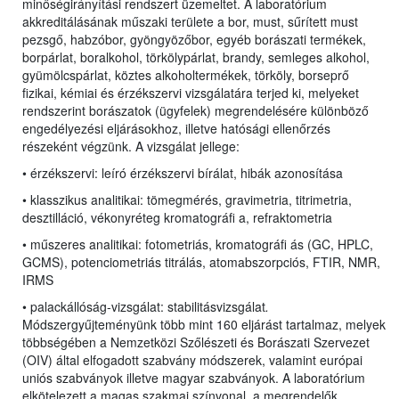
minőségirányítási rendszert üzemeltet. A laboratórium
akkreditálásának műszaki területe a bor, must, sűrített must
pezsgő, habzóbor, gyöngyözőbor, egyéb borászati termékek,
borpárlat, boralkohol, törkölypárlat, brandy, semleges alkohol,
gyümölcspárlat, köztes alkoholtermékek, törköly, borseprő
fizikai, kémiai és érzékszervi vizsgálatára terjed ki, melyeket
rendszerint borászatok (ügyfelek) megrendelésére különböző
engedélyezési eljárásokhoz, illetve hatósági ellenőrzés
részeként végzünk. A vizsgálat jellege:
• érzékszervi: leíró érzékszervi bírálat, hibák azonosítása
• klasszikus analitikai: tömegmérés, gravimetria, titrimetria,
desztilláció, vékonyréteg kromatográfi a, refraktometria
• műszeres analitikai: fotometriás, kromatográfi ás (GC, HPLC,
GCMS), potenciometriás titrálás, atomabszorpciós, FTIR, NMR,
IRMS
• palackállóság-vizsgálat: stabilitásvizsgálat
.
Módszergyűjteményünk több mint 160 eljárást tartalmaz, melyek
többségében a Nemzetközi Szőlészeti és Borászati Szervezet
(OIV) által elfogadott szabvány módszerek, valamint európai
uniós szabványok illetve magyar szabványok. A laboratórium
elkötelezett a magas szakmai színvonal, a megrendelők