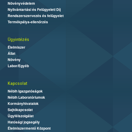
Növényvédelem
Nyilvántartási és Felügyeleti Díj
Rendszerszervezés és felügyelet
Termékpálya-ellenőrzés
Ügyintézés
Élelmiszer
Állat
Növény
Labor/Egyéb
Kapcsolat
Nébih Igazgatóságok
Nébih Laboratóriumok
Kormányhivatalok
Sajtókapcsolat
Ügyfélszolgálat
Hatósági jogsegély
Élelmiszermentő Központ