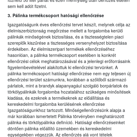
főzhető 50 liter párlat és ezen mennyiség után bérfőzés esetén
sem kell adót fizetni.
3. Pálinka termékcsoport hatósági ellenőrzése
Igazgatóságunk éves ellenőrzési tervet készít, melynek célja az
élelmiszerbiztonság megőrzése mellett a forgalomba kerülő
pálinkák minőségének biztosítása, és a tisztességtelen piaci
szereplők kiszűrése a tisztességes versenyhelyzet biztosítása
érdekében. Az élelmiszeripari termékek ellenőrzéséhez
hasonlóan, a pálinka termékcsoport esetében is konkrét
ellenőrzési célok meghatározásával és a jelenlegi erőforrásaink
figyelembevételével alakítottuk ki ellenőrzési tervünket. A
pálinka termékcsoport hatósági ellenőrzése nem egy teljesen új
ellenőrzési terület számunkra, korábban a szőlőből származó
párlatok, mint a brandyk alapanyagául szolgáló borpárlatok és
törkölypálinkák forgalomba hozatalához szükséges minősítések
kiadása, és ezeknek a termékeknek az előállítása és
kereskedelmi forgalomba kerülésének ellenőrzése
Igazgatóságunkhoz tartozott. Minőségellenőrzésünk alapja a
már korábban ismertetett Pálinka törvényben meghatározott
pálinka és törkölypálinka definíció. Hatósági ellenőrzéseinket
döntően pálinka előállító üzemekben és kereskedelmi
egységekben végezzük. Az ellenőrzés alá vont tételek