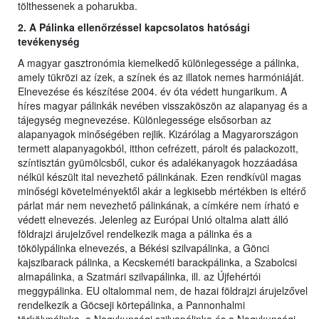
tölthessenek a poharukba.
2. A Pálinka ellenőrzéssel kapcsolatos hatósági
tevékenység
A magyar gasztronómia kiemelkedő különlegessége a pálinka,
amely tükrözi az ízek, a színek és az illatok nemes harmóniáját.
Elnevezése és készítése 2004. év óta védett hungarikum. A
híres magyar pálinkák nevében visszaköszön az alapanyag és a
tájegység megnevezése. Különlegessége elsősorban az
alapanyagok minőségében rejlik. Kizárólag a Magyarországon
termett alapanyagokból, itthon cefrézett, párolt és palackozott,
színtisztán gyümölcsből, cukor és adalékanyagok hozzáadása
nélkül készült ital nevezhető pálinkának. Ezen rendkívül magas
minőségi követelményektől akár a legkisebb mértékben is eltérő
párlat már nem nevezhető pálinkának, a címkére nem írható e
védett elnevezés. Jelenleg az Európai Unió oltalma alatt álló
földrajzi árujelzővel rendelkezik maga a pálinka és a
tökölypálinka elnevezés, a Békési szilvapálinka, a Gönci
kajszibarack pálinka, a Kecskeméti barackpálinka, a Szabolcsi
almapálinka, a Szatmári szilvapálinka, ill. az Újfehértói
meggypálinka. EU oltalommal nem, de hazai földrajzi árujelzővel
rendelkezik a Göcseji körtepálinka, a Pannonhalmi