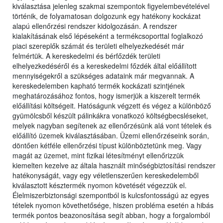
kiválasztása jelenleg szakmai szempontok figyelembevételével
történik, de folyamatosan dolgozunk egy hatékony kockázat
alapú ellenőrzési rendszer kidolgozásán. A rendszer
kialakításának első lépéseként a termékcsoporttal foglalkozó
piaci szereplők számát és területi elhelyezkedését már
felmértük. A kereskedelmi és bérfőzdék területi
elhelyezkedéséről és a kereskedelmi főzdék által előállított
mennyiségekről a szükséges adataink már megvannak. A
kereskedelemben kapható termék kockázati szintjének
meghatározásához fontos, hogy ismerjük a kiszerelt termék
előállítási költségeit. Hatóságunk végzett és végez a különböző
gyümölcsből készült pálinkákra vonatkozó költségbecsléseket,
melyek nagyban segítenek az ellenőrzésünk alá vont tételek és
előállító üzemek kiválasztásában. Üzemi ellenőrzéseink során,
döntően kétféle ellenőrzési típust különböztetünk meg. Vagy
magát az üzemet, mint fizikai létesítményt ellenőrizzük
kiemelten kezelve az általa használt minőségbiztosítási rendszer
hatékonyságát, vagy egy véletlenszerűen kereskedelemből
kiválasztott késztermék nyomon követését végezzük el.
Élelmiszerbiztonsági szempontból is kulcsfontosságú az egyes
tételek nyomon követhetősége, hiszen probléma esetén a hibás
termék pontos beazonosítása segít abban, hogy a forgalomból