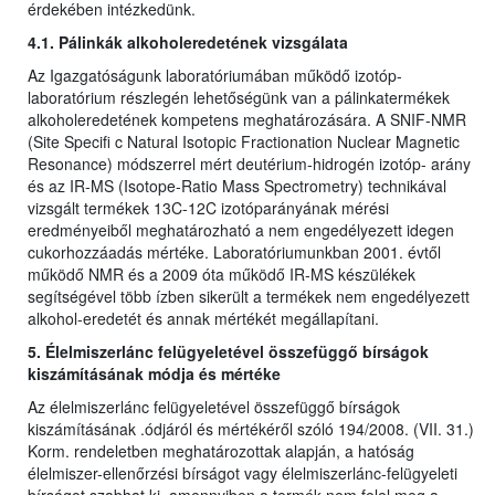
érdekében intézkedünk.
4.1. Pálinkák alkoholeredetének vizsgálata
Az Igazgatóságunk laboratóriumában működő izotóp-
laboratórium részlegén lehetőségünk van a pálinkatermékek
alkoholeredetének kompetens meghatározására. A SNIF-NMR
(Site Specifi c Natural Isotopic Fractionation Nuclear Magnetic
Resonance) módszerrel mért deutérium-hidrogén izotóp- arány
és az IR-MS (Isotope-Ratio Mass Spectrometry) technikával
vizsgált termékek 13C-12C izotóparányának mérési
eredményeiből meghatározható a nem engedélyezett idegen
cukorhozzáadás mértéke. Laboratóriumunkban 2001. évtől
működő NMR és a 2009 óta működő IR-MS készülékek
segítségével több ízben sikerült a termékek nem engedélyezett
alkohol-eredetét és annak mértékét megállapítani.
5. Élelmiszerlánc felügyeletével összefüggő bírságok
kiszámításának módja és mértéke
Az élelmiszerlánc felügyeletével összefüggő bírságok
kiszámításának .ódjáról és mértékéről szóló 194/2008. (VII. 31.)
Korm. rendeletben meghatározottak alapján, a hatóság
élelmiszer-ellenőrzési bírságot vagy élelmiszerlánc-felügyeleti