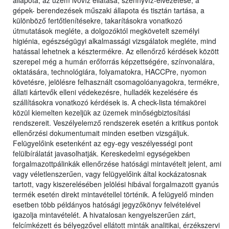
állapota, az üzem ivóvíz ellátása, szennyvíz-elvezetése, a
gépek- berendezések műszaki állapota és tisztán tartása, a
különböző fertőtlenítésekre, takarításokra vonatkozó
útmutatások megléte, a dolgozóktól megkövetelt személyi
higiénia, egészségügyi alkalmassági vizsgálatok megléte, mind
hatással lehetnek a késztermékre. Az ellenőrző kérdések között
szerepel még a humán erőforrás képzettségére, színvonalára,
oktatására, technológiára, folyamatokra, HACCPre, nyomon
követésre, jelölésre felhasznált csomagolóanyagokra, termékre,
állati kártevők elleni védekezésre, hulladék kezelésére és
szállításokra vonatkozó kérdések is. A check-lista témakörei
közül kiemelten kezeljük az üzemek minőségbiztosítási
rendszereit. Veszélyelemző rendszerek esetén a kritikus pontok
ellenőrzési dokumentumait minden esetben vizsgáljuk.
Felügyelőink esetenként az egy-egy veszélyességi pont
felülbírálatát javasolhatják. Kereskedelmi egységekben
forgalmazottpálinkák ellenőrzése hatósági mintavételt jelent, ami
vagy véletlenszerűen, vagy felügyelőink által kockázatosnak
tartott, vagy kiszerelésében jelölési hibával forgalmazott gyanús
termék esetén direkt mintavétellel történik. A felügyelő minden
esetben több példányos hatósági jegyzőkönyv felvételével
igazolja mintavételét. A hivatalosan kengyelszerűen zárt,
felcímkézett és bélyegzővel ellátott minták analitikai, érzékszervi