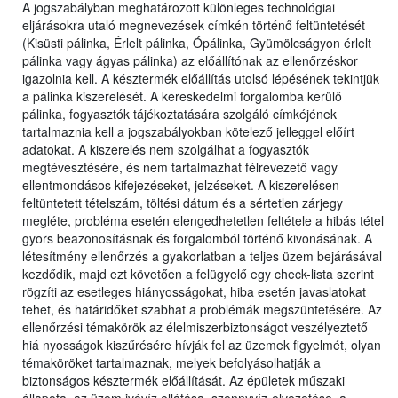
A jogszabályban meghatározott különleges technológiai
eljárásokra utaló megnevezések címkén történő feltüntetését
(Kisüsti pálinka, Érlelt pálinka, Ópálinka, Gyümölcságyon érlelt
pálinka vagy ágyas pálinka) az előállítónak az ellenőrzéskor
igazolnia kell. A késztermék előállítás utolsó lépésének tekintjük
a pálinka kiszerelését. A kereskedelmi forgalomba kerülő
pálinka, fogyasztók tájékoztatására szolgáló címkéjének
tartalmaznia kell a jogszabályokban kötelező jelleggel előírt
adatokat. A kiszerelés nem szolgálhat a fogyasztók
megtévesztésére, és nem tartalmazhat félrevezető vagy
ellentmondásos kifejezéseket, jelzéseket. A kiszerelésen
feltüntetett tételszám, töltési dátum és a sértetlen zárjegy
megléte, probléma esetén elengedhetetlen feltétele a hibás tétel
gyors beazonosításnak és forgalomból történő kivonásának. A
létesítmény ellenőrzés a gyakorlatban a teljes üzem bejárásával
kezdődik, majd ezt követően a felügyelő egy check-lista szerint
rögzíti az esetleges hiányosságokat, hiba esetén javaslatokat
tehet, és határidőket szabhat a problémák megszüntetésére. Az
ellenőrzési témakörök az élelmiszerbiztonságot veszélyeztető
hiá nyosságok kiszűrésére hívják fel az üzemek figyelmét, olyan
témaköröket tartalmaznak, melyek befolyásolhatják a
biztonságos késztermék előállítását. Az épületek műszaki