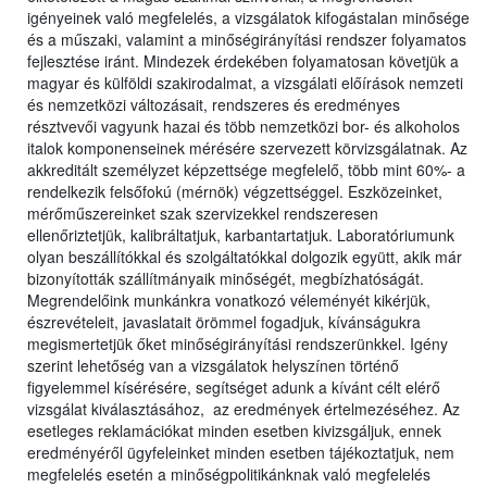
igényeinek való megfelelés, a vizsgálatok kifogástalan minősége
és a műszaki, valamint a minőségirányítási rendszer folyamatos
fejlesztése iránt. Mindezek érdekében folyamatosan követjük a
magyar és külföldi szakirodalmat, a vizsgálati előírások nemzeti
és nemzetközi változásait, rendszeres és eredményes
résztvevői vagyunk hazai és több nemzetközi bor- és alkoholos
italok komponenseinek mérésére szervezett körvizsgálatnak. Az
akkreditált személyzet képzettsége megfelelő, több mint 60%- a
rendelkezik felsőfokú (mérnök) végzettséggel. Eszközeinket,
mérőműszereinket szak szervizekkel rendszeresen
ellenőriztetjük, kalibráltatjuk, karbantartatjuk. Laboratóriumunk
olyan beszállítókkal és szolgáltatókkal dolgozik együtt, akik már
bizonyították szállítmányaik minőségét, megbízhatóságát.
Megrendelőink munkánkra vonatkozó véleményét kikérjük,
észrevételeit, javaslatait örömmel fogadjuk, kívánságukra
megismertetjük őket minőségirányítási rendszerünkkel. Igény
szerint lehetőség van a vizsgálatok helyszínen történő
figyelemmel kísérésére, segítséget adunk a kívánt célt elérő
vizsgálat kiválasztásához, az eredmények értelmezéséhez. Az
esetleges reklamációkat minden esetben kivizsgáljuk, ennek
eredményéről ügyfeleinket minden esetben tájékoztatjuk, nem
megfelelés esetén a minőségpolitikánknak való megfelelés