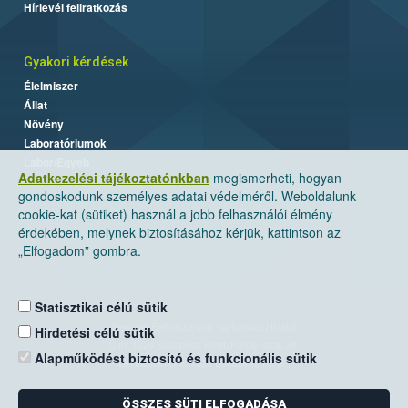
Hírlevél feliratkozás
Gyakori kérdések
Élelmiszer
Állat
Növény
Laboratóriumok
Labor/Egyéb
Adatkezelési tájékoztatónkban
megismerheti, hogyan
gondoskodunk személyes adatai védelméről. Weboldalunk
cookie-kat (sütiket) használ a jobb felhasználói élmény
érdekében, melynek biztosításához kérjük, kattintson az
„Elfogadom” gombra.
Statisztikai célú sütik
Nemzeti Élelmiszerlánc-biztonsági Hivatal
Hirdetési célú sütik
Cím: 1024 Budapest, Keleti Károly utca. 24.
Alapműködést biztosító és funkcionális sütik
Levelezési cím: 1525 Budapest. Pf. 30.
ÖSSZES SÜTI ELFOGADÁSA