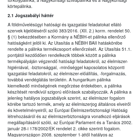
törkölypálinka, a Nagykunsági szilvapálinka és a Nagykunsági
körtepálinka.
2.1 Jogszabályi háttér
A földművelésügyi hatósági és igazgatási feladatokat ellátó
szervek kijelöléséről szóló 383/2016. (XII. 2.) korm. rendelet 50.
§ (1) bekezdésében a Kormány a NÉBIH-et pálinka ellenőrző
hatóságként jelöli ki. Az Utasítás a NÉBIH BAII hatáskörébe
rendelte a pálinka termékcsoport ellenőrzését. Az Utasítás 51.1.
pontjától kezdődően rendelkezik többek között a pálinka
termékpályáján végzendő hatósági feladatokról, az élelmiszer-
higiéniával, -biztonsággal, -minőséggel kapcsolatos központi
igazgatási feladatokról, az élelmiszer-előállítás, -forgalmazás,
továbbá vendéglátás területén. A hungarikum pálinka
kiemelkedő minőségének megőrzése érdekében, a pálinka
készítését rendkívül szigorú előírások szabályozzák. A pálinka a
jelenleg hatályos jogszabályok szerint, az élelmiszer fogalom
körébe tartozó termék, amely az élelmiszerjog általános elveiről
és követelményeiről, az Európai Élelmiszerbiztonsági Hatóság
létrehozásáról és az élelmiszerbiztonságra vonatkozó eljárások
megállapításáról szóló, az Európai Parlament és a Tanács 2002.
január 28-i 178/2002/EK rendelet 2. cikke szerinti fogalom.
Magyarországon 2008. szeptember 1-jétől hatályos az