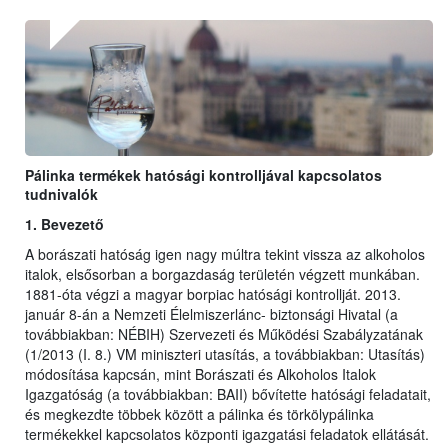
Pálinka termékek hatósági kontrolljával kapcsolatos
tudnivalók
1. Bevezető
A borászati hatóság igen nagy múltra tekint vissza az alkoholos
italok, elsősorban a borgazdaság területén végzett munkában.
1881-óta végzi a magyar borpiac hatósági kontrollját. 2013.
január 8-án a Nemzeti Élelmiszerlánc- biztonsági Hivatal (a
továbbiakban: NÉBIH) Szervezeti és Működési Szabályzatának
(1/2013 (I. 8.) VM miniszteri utasítás, a továbbiakban: Utasítás)
módosítása kapcsán, mint Borászati és Alkoholos Italok
Igazgatóság (a továbbiakban: BAII) bővítette hatósági feladatait,
és megkezdte többek között a pálinka és törkölypálinka
termékekkel kapcsolatos központi igazgatási feladatok ellátását.