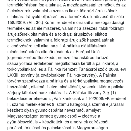
termékleírásban foglaltaknak. A mezőgazdasági termékek és az
élelmiszerek, valamint a szeszes italok földrajzi árujelzőinek
oltalmára irányuló eljárásról és a termékek ellenőrzéséről szóló
158/2009. (VII. 30.) Korm. rendelet előírásait a mezőgazdasági
termékek és az élelmiszerek, valamint a szeszes italok földrajzi
árujelzőinek oltalmára és a földrajzi árujelzővel ellátott
termékeknek, valamint a földrajzi árujelzők használatának
ellenőrzésére kell alkalmazni. A pálinka előállításának,
minősítésének és ellenőrzésének az Európai Unió
jogrendszerébe illeszkedő, nemzeti hatáskörbe tartozó
szabályozása érdekében megalkotásra került a pálinkáról, a
törkölypálinkáról és a Pálinka Nemzeti Tanácsról szóló 2008. évi
LXXIII. törvény (a továbbiakban Pálinka-törvény). A Pálinka
törvény szabályozza a pálinka és a törkölypálinka megnevezés
használatát, oltalmát illetve minősítését, valamint kitér a pálinka
zárjegy kötelező használatára is. A Pálinka-törvény 2. § (1)
bekezdése értelmében: „Pálinkánk csak a 110/2008/EK rendelet
II. számú mellékletének 9. számú kategóriája szerinti eljárással
készített olyan gyümölcspárlat nevezhető, amelyet
Magyarországon termett gyümölcsből – ideértve a
gyümölcsvelőt is – készítettek, és amelynek cefrézését,
párlását, érlelését és palackozását is Magyarországon