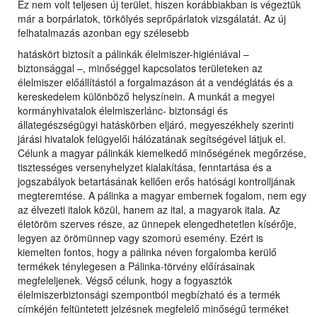
Ez nem volt teljesen új terület, hiszen korábbiakban is végeztük
már a borpárlatok, törkölyés seprőpárlatok vizsgálatát. Az új
felhatalmazás azonban egy szélesebb
hatáskört biztosít a pálinkák élelmiszer-higiéniával –
biztonsággal –, minőséggel kapcsolatos területeken az
élelmiszer előállítástól a forgalmazáson át a vendéglátás és a
kereskedelem különböző helyszínein. A munkát a megyei
kormányhivatalok élelmiszerlánc- biztonsági és
állategészségügyi hatáskörben eljáró, megyeszékhely szerinti
járási hivatalok felügyelői hálózatának segítségével látjuk el.
Célunk a magyar pálinkák kiemelkedő minőségének megőrzése,
tisztességes versenyhelyzet kialakítása, fenntartása és a
jogszabályok betartásának kellően erős hatósági kontrolljának
megteremtése. A pálinka a magyar embernek fogalom, nem egy
az élvezeti italok közül, hanem az ital, a magyarok itala. Az
életöröm szerves része, az ünnepek elengedhetetlen kísérője,
legyen az örömünnep vagy szomorú esemény. Ezért is
kiemelten fontos, hogy a pálinka néven forgalomba kerülő
termékek ténylegesen a Pálinka-törvény előírásainak
megfeleljenek. Végső célunk, hogy a fogyasztók
élelmiszerbiztonsági szempontból megbízható és a termék
címkéjén feltüntetett jelzésnek megfelelő minőségű terméket