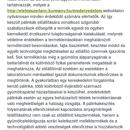
tartalmazzák, melyek a
http://elelmiszerlanc.kormany.hu/eredetvedelem
weboldalon
nyilvánosan minden érdeklődő számára elérhetők. Az így
készült pálinkák előállítására vonatkozó szigorúbb
szabályozások elősegítik a termék egyedi és egyben
kiemelkedő érzékszervi tulajdonságainak kialakulását, melynek
védelme érdekében a termékleírásokban meghatározott
termőterületi besorolásokat, fajta összetételt, készítési módot és
egyéb technológiai megkötéseket az előállító üzemnek igazolnia
kell. Sok termékleírás még a gyümölcs alapanyagának a
beltartalmát és különböző fizikai paraméterek megadását is
meghatározza. Az előállítónál ezekben az esetekben a
laboratóriumi mérésekkel igazolt dokumentumok ellenőrzése is
megtörténik. A gyakorlatban egy kereskedelmi forgalomba
kerülő pálinka, több különböző évjáratból származó
gyümölcspárlat házasításaival is készülhet, eredetvédett
pálinkák esetén az egyes beházasított tételek termékleírásnak
való megfelelőségét a hatóság vizsgálja. A pálinkakészítés
folyamatának ellenőrzésével kapcsolatos anyagmérlegek
felállításához nem csak az előállított késztermékek, hanem a
gyümölcsfeldolgozás során keletkezett melléktermékek és a
technológiából adódó veszteségek ellenőrzése is hozzátartozik.