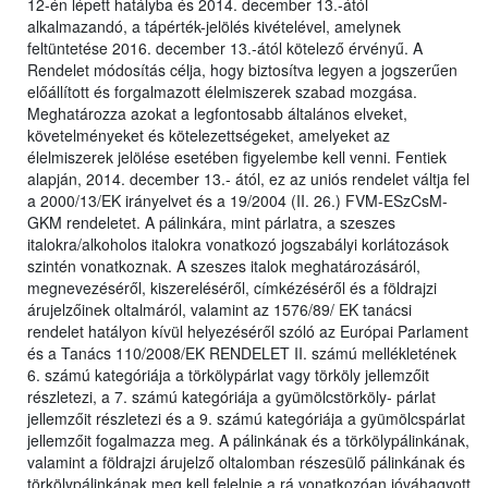
12-én lépett hatályba és 2014. december 13.-ától
alkalmazandó, a tápérték-jelölés kivételével, amelynek
feltüntetése 2016. december 13.-ától kötelező érvényű. A
Rendelet módosítás célja, hogy biztosítva legyen a jogszerűen
előállított és forgalmazott élelmiszerek szabad mozgása.
Meghatározza azokat a legfontosabb általános elveket,
követelményeket és kötelezettségeket, amelyeket az
élelmiszerek jelölése esetében figyelembe kell venni. Fentiek
alapján, 2014. december 13.- ától, ez az uniós rendelet váltja fel
a 2000/13/EK irányelvet és a 19/2004 (II. 26.) FVM-ESzCsM-
GKM rendeletet. A pálinkára, mint párlatra, a szeszes
italokra/alkoholos italokra vonatkozó jogszabályi korlátozások
szintén vonatkoznak. A szeszes italok meghatározásáról,
megnevezéséről, kiszereléséről, címkézéséről és a földrajzi
árujelzőinek oltalmáról, valamint az 1576/89/ EK tanácsi
rendelet hatályon kívül helyezéséről szóló az Európai Parlament
és a Tanács 110/2008/EK RENDELET II. számú mellékletének
6. számú kategóriája a törkölypárlat vagy törköly jellemzőit
részletezi, a 7. számú kategóriája a gyümölcstörköly- párlat
jellemzőit részletezi és a 9. számú kategóriája a gyümölcspárlat
jellemzőit fogalmazza meg. A pálinkának és a törkölypálinkának,
valamint a földrajzi árujelző oltalomban részesülő pálinkának és
törkölypálinkának meg kell felelnie a rá vonatkozóan jóváhagyott