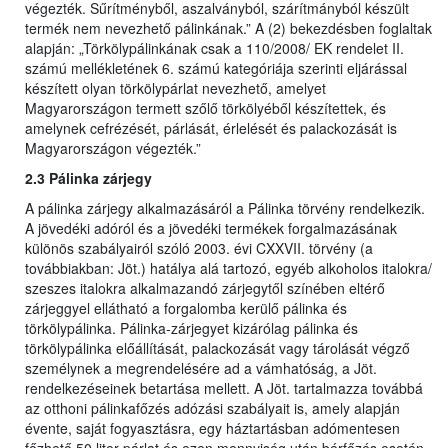
végezték. Sűrítményből, aszalványból, szárítmányból készült
termék nem nevezhető pálinkának.” A (2) bekezdésben foglaltak
alapján: „Törkölypálinkának csak a 110/2008/ EK rendelet II.
számú mellékletének 6. számú kategóriája szerinti eljárással
készített olyan törkölypárlat nevezhető, amelyet
Magyarországon termett szőlő törkölyéből készítettek, és
amelynek cefrézését, párlását, érlelését és palackozását is
Magyarországon végezték.”
2.3 Pálinka zárjegy
A pálinka zárjegy alkalmazásáról a Pálinka törvény rendelkezik.
A jövedéki adóról és a jövedéki termékek forgalmazásának
különös szabályairól szóló 2003. évi CXXVII. törvény (a
továbbiakban: Jöt.) hatálya alá tartozó, egyéb alkoholos italokra/
szeszes italokra alkalmazandó zárjegytől színében eltérő
zárjeggyel ellátható a forgalomba kerülő pálinka és
törkölypálinka. Pálinka-zárjegyet kizárólag pálinka és
törkölypálinka előállítását, palackozását vagy tárolását végző
személynek a megrendelésére ad a vámhatóság, a Jöt.
rendelkezéseinek betartása mellett. A Jöt. tartalmazza továbbá
az otthoni pálinkafőzés adózási szabályait is, amely alapján
évente, saját fogyasztásra, egy háztartásban adómentesen