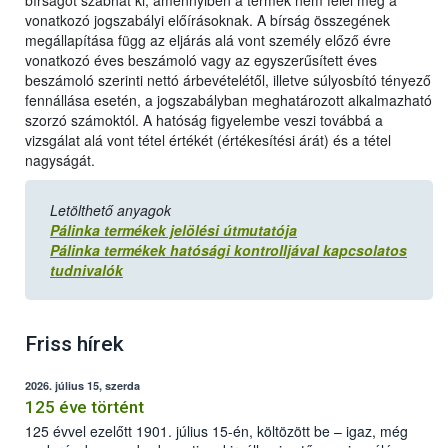
bírságot szabhat ki, amennyiben a termék nem felel meg a
vonatkozó jogszabályi előírásoknak. A bírság összegének
megállapítása függ az eljárás alá vont személy előző évre
vonatkozó éves beszámoló vagy az egyszerűsített éves
beszámoló szerinti nettó árbevételétől, illetve súlyosbító tényező
fennállása esetén, a jogszabályban meghatározott alkalmazható
szorzó számoktól. A hatóság figyelembe veszi továbbá a
vizsgálat alá vont tétel értékét (értékesítési árát) és a tétel
nagyságát.
Letölthető anyagok
Pálinka termékek jelölési útmutatója
Pálinka termékek hatósági kontrolljával kapcsolatos
tudnivalók
Friss hírek
2026. július 15, szerda
125 éve történt
125 évvel ezelőtt 1901. július 15-én, költözött be – igaz, még