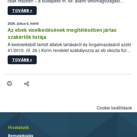
csak részben – a budapesti m. kir. állami vetőmagvizsgáló
állomás a Kis Rókus utca 15. szám alatti, Czigler Győző által
TOVÁBB >
tervezett új épületébe.
2026. július 6, hétfő
Az ebek viselkedésének megítélésében jártas
szakértők listája
A kedvtelésből tartott állatok tartásáról és forgalmazásáról szóló
41/2010. (II. 26.) Korm.rendelet szabályozza az eb okozta fizikai
sérülés, illetve ennek veszélye keletkezésekor felmerülő
TOVÁBB >
hatósági feladatokat, valamint a veszélyes eb tartását és annak
engedélyezését. Ezen eljárások során szükség esetén be kell
vonni az ebek viselkedésének megítélésében jártas szakértőt.
Cookie beállítások
Hivatalunk
Bemutatkozás