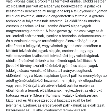
való kivonás csak a problémás terméket érintse. Utóbbi esetben
az előállított pálinkát az alapanyag beérkezésétől a palackos
késztermék kereskedelmi megjelenéséig a felügyelőnek nyomon
kell tudni követnie, aminek elengedhetetlen feltétele, a gyártás
technológiai folyamatainak ismerete. Az előállítónak minden
esetben igazolnia kell az üzembe érkező alapanyagok
magyarországi eredetét. A feldolgozott gyümölcsök vagy saját
területekről származnak, ilyenkor a betárolási dokumentumokat
és a területtel arányos termésátlagok életszerűségét tudja
ellenőrizni a felügyelő, vagy vásárolt gyümölcsök esetében a
kiállított felvásárlási jegyek alapján, esetenként egy-egy
véletlenszerűen kiválasztott felvásárlási jegy valódiságának
utóellenőrzésével történik a termékmérlegek felállítása. A
jövedéki törvény szerinti különböző gyümölcs alapanyagok
feldolgozására vonatkozó kihozatali arányok segítenek
eldönteni, hogy a főzési naplóban igazolt pálinka mennyisége az
adott gyümölcsfajtákból hozamolt mennyiségnek elfogadható
vagy sem. Földrajzi árujelzővel ellátott pálinka esetén az
előállítónak a termék előállításának megkezdését az elsőfokú
hatóság részére (Megyei Kormányhivatalok Élelmiszerlánc-
biztonsági és Állategészségügyi Igazgatóságai) be kell
jelentenie. Ezeknek az eredetvédett pálinkáknak az előállítását,
kiszerelését az EU által jóváhagyott termékleírások