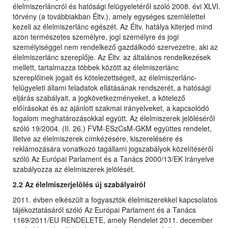
élelmiszerláncról és hatósági felügyeletéről szóló 2008. évi XLVI.
törvény (a továbbiakban Éltv.), amely egységes szemlélettel
kezeli az élelmiszerlánc egészét. Az Éltv. hatálya kiterjed mind
azon természetes személyre, jogi személyre és jogi
személyiséggel nem rendelkező gazdálkodó szervezetre, aki az
élelmiszerlánc szereplője. Az Éltv. az általános rendelkezések
mellett, tartalmazza többek között az élelmiszerlánc
szereplőinek jogait és kötelezettségeit, az élelmiszerlánc-
felügyeleti állami feladatok ellátásának rendszerét, a hatósági
eljárás szabályait, a jogkövetkezményeket, a kötelező
előírásokat és az ajánlott szakmai irányelveket, a kapcsolódó
fogalom meghatározásokkal együtt. Az élelmiszerek jelöléséről
szóló 19/2004. (II. 26.) FVM-ESzCsM-GKM együttes rendelet,
illetve az élelmiszerek címkézésére, kiszerelésére és
reklámozására vonatkozó tagállami jogszabályok közelítéséről
szóló Az Európai Parlament és a Tanács 2000/13/EK Irányelve
szabályozza az élelmiszerek jelölését.
2.2 Az élelmiszerjelölés új szabályairól
2011. évben elkészült a fogyasztók élelmiszerekkel kapcsolatos
tájékoztatásáról szóló Az Európai Parlament és a Tanács
1169/2011/EU RENDELETE, amely Rendelet 2011. december