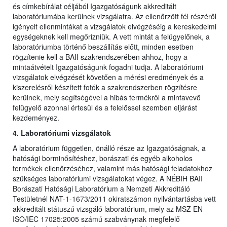
és címkebírálat céljából Igazgatóságunk akkreditált
laboratóriumába kerülnek vizsgálatra. Az ellenőrzött fél részéről
igényelt ellenmintákat a vizsgálatok elvégzéséig a kereskedelmi
egységeknek kell megőrizniük. A vett mintát a felügyelőnek, a
laboratóriumba történő beszállítás előtt, minden esetben
rögzítenie kell a BAII szakrendszerében ahhoz, hogy a
mintaátvételt Igazgatóságunk fogadni tudja. A laboratóriumi
vizsgálatok elvégzését követően a mérési eredmények és a
kiszerelésről készített fotók a szakrendszerben rögzítésre
kerülnek, mely segítségével a hibás termékről a mintavevő
felügyelő azonnal értesül és a felelőssel szemben eljárást
kezdeményez.
4. Laboratóriumi vizsgálatok
A laboratórium független, önálló része az Igazgatóságnak, a
hatósági borminősítéshez, borászati és egyéb alkoholos
termékek ellenőrzéséhez, valamint más hatósági feladatokhoz
szükséges laboratóriumi vizsgálatokat végez. A NÉBIH BAII
Borászati Hatósági Laboratórium a Nemzeti Akkreditáló
Testületnél NAT-1-1673/2011 okiratszámon nyilvántartásba vett
akkreditált státuszú vizsgáló laboratórium, mely az MSZ EN
ISO/IEC 17025:2005 számú szabványnak megfelelő