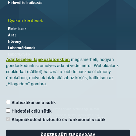
Hírlevél feliratkozás
Gyakori kérdések
Élelmiszer
Állat
Növény
Laboratóriumok
Labor/Egyéb
Adatkezelési tájékoztatónkban
megismerheti, hogyan
gondoskodunk személyes adatai védelméről. Weboldalunk
cookie-kat (sütiket) használ a jobb felhasználói élmény
érdekében, melynek biztosításához kérjük, kattintson az
„Elfogadom” gombra.
Statisztikai célú sütik
Nemzeti Élelmiszerlánc-biztonsági Hivatal
Hirdetési célú sütik
Cím: 1024 Budapest, Keleti Károly utca. 24.
Alapműködést biztosító és funkcionális sütik
Levelezési cím: 1525 Budapest. Pf. 30.
ÖSSZES SÜTI ELFOGADÁSA