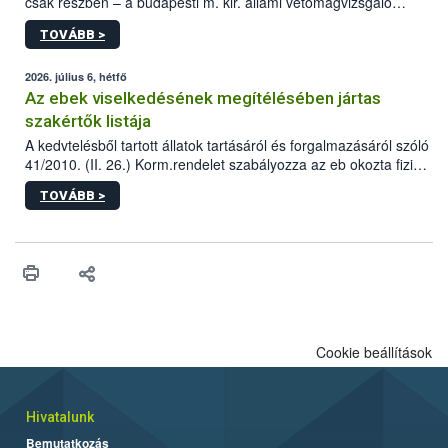
csak részben – a budapesti m. kir. állami vetőmagvizsgáló
állomás a Kis Rókus utca 15. szám alatti, Czigler Győző által
TOVÁBB >
tervezett új épületébe.
2026. július 6, hétfő
Az ebek viselkedésének megítélésében jártas
szakértők listája
A kedvtelésből tartott állatok tartásáról és forgalmazásáról szóló
41/2010. (II. 26.) Korm.rendelet szabályozza az eb okozta fizikai
sérülés, illetve ennek veszélye keletkezésekor felmerülő
TOVÁBB >
hatósági feladatokat, valamint a veszélyes eb tartását és annak
engedélyezését. Ezen eljárások során szükség esetén be kell
vonni az ebek viselkedésének megítélésében jártas szakértőt.
Cookie beállítások
Hivatalunk
Bemutatkozás