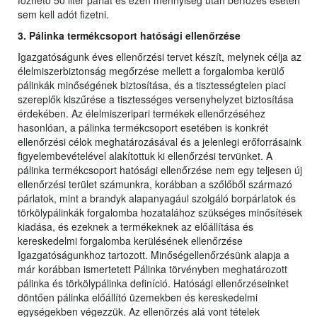
főzhető 50 liter párlat és ezen mennyiség után bérfőzés esetén
sem kell adót fizetni.
3. Pálinka termékcsoport hatósági ellenőrzése
Igazgatóságunk éves ellenőrzési tervet készít, melynek célja az
élelmiszerbiztonság megőrzése mellett a forgalomba kerülő
pálinkák minőségének biztosítása, és a tisztességtelen piaci
szereplők kiszűrése a tisztességes versenyhelyzet biztosítása
érdekében. Az élelmiszeripari termékek ellenőrzéséhez
hasonlóan, a pálinka termékcsoport esetében is konkrét
ellenőrzési célok meghatározásával és a jelenlegi erőforrásaink
figyelembevételével alakítottuk ki ellenőrzési tervünket. A
pálinka termékcsoport hatósági ellenőrzése nem egy teljesen új
ellenőrzési terület számunkra, korábban a szőlőből származó
párlatok, mint a brandyk alapanyagául szolgáló borpárlatok és
törkölypálinkák forgalomba hozatalához szükséges minősítések
kiadása, és ezeknek a termékeknek az előállítása és
kereskedelmi forgalomba kerülésének ellenőrzése
Igazgatóságunkhoz tartozott. Minőségellenőrzésünk alapja a
már korábban ismertetett Pálinka törvényben meghatározott
pálinka és törkölypálinka definíció. Hatósági ellenőrzéseinket
döntően pálinka előállító üzemekben és kereskedelmi
egységekben végezzük. Az ellenőrzés alá vont tételek