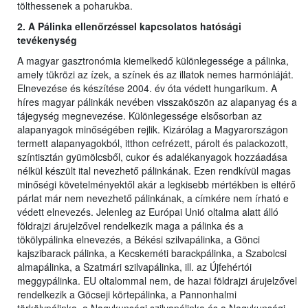
tölthessenek a poharukba.
2. A Pálinka ellenőrzéssel kapcsolatos hatósági
tevékenység
A magyar gasztronómia kiemelkedő különlegessége a pálinka,
amely tükrözi az ízek, a színek és az illatok nemes harmóniáját.
Elnevezése és készítése 2004. év óta védett hungarikum. A
híres magyar pálinkák nevében visszaköszön az alapanyag és a
tájegység megnevezése. Különlegessége elsősorban az
alapanyagok minőségében rejlik. Kizárólag a Magyarországon
termett alapanyagokból, itthon cefrézett, párolt és palackozott,
színtisztán gyümölcsből, cukor és adalékanyagok hozzáadása
nélkül készült ital nevezhető pálinkának. Ezen rendkívül magas
minőségi követelményektől akár a legkisebb mértékben is eltérő
párlat már nem nevezhető pálinkának, a címkére nem írható e
védett elnevezés. Jelenleg az Európai Unió oltalma alatt álló
földrajzi árujelzővel rendelkezik maga a pálinka és a
tökölypálinka elnevezés, a Békési szilvapálinka, a Gönci
kajszibarack pálinka, a Kecskeméti barackpálinka, a Szabolcsi
almapálinka, a Szatmári szilvapálinka, ill. az Újfehértói
meggypálinka. EU oltalommal nem, de hazai földrajzi árujelzővel
rendelkezik a Göcseji körtepálinka, a Pannonhalmi