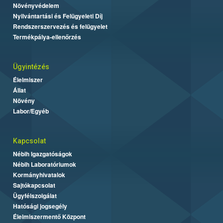
Növényvédelem
Nyilvántartási és Felügyeleti Díj
Rendszerszervezés és felügyelet
Termékpálya-ellenőrzés
Ügyintézés
Élelmiszer
Állat
Növény
Labor/Egyéb
Kapcsolat
Nébih Igazgatóságok
Nébih Laboratóriumok
Kormányhivatalok
Sajtókapcsolat
Ügyfélszolgálat
Hatósági jogsegély
Élelmiszermentő Központ