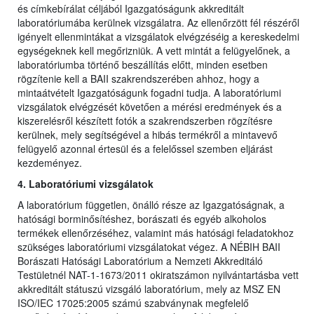
és címkebírálat céljából Igazgatóságunk akkreditált
laboratóriumába kerülnek vizsgálatra. Az ellenőrzött fél részéről
igényelt ellenmintákat a vizsgálatok elvégzéséig a kereskedelmi
egységeknek kell megőrizniük. A vett mintát a felügyelőnek, a
laboratóriumba történő beszállítás előtt, minden esetben
rögzítenie kell a BAII szakrendszerében ahhoz, hogy a
mintaátvételt Igazgatóságunk fogadni tudja. A laboratóriumi
vizsgálatok elvégzését követően a mérési eredmények és a
kiszerelésről készített fotók a szakrendszerben rögzítésre
kerülnek, mely segítségével a hibás termékről a mintavevő
felügyelő azonnal értesül és a felelőssel szemben eljárást
kezdeményez.
4. Laboratóriumi vizsgálatok
A laboratórium független, önálló része az Igazgatóságnak, a
hatósági borminősítéshez, borászati és egyéb alkoholos
termékek ellenőrzéséhez, valamint más hatósági feladatokhoz
szükséges laboratóriumi vizsgálatokat végez. A NÉBIH BAII
Borászati Hatósági Laboratórium a Nemzeti Akkreditáló
Testületnél NAT-1-1673/2011 okiratszámon nyilvántartásba vett
akkreditált státuszú vizsgáló laboratórium, mely az MSZ EN
ISO/IEC 17025:2005 számú szabványnak megfelelő