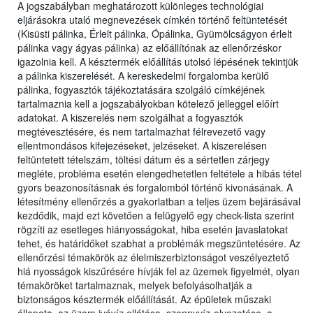
A jogszabályban meghatározott különleges technológiai
eljárásokra utaló megnevezések címkén történő feltüntetését
(Kisüsti pálinka, Érlelt pálinka, Ópálinka, Gyümölcságyon érlelt
pálinka vagy ágyas pálinka) az előállítónak az ellenőrzéskor
igazolnia kell. A késztermék előállítás utolsó lépésének tekintjük
a pálinka kiszerelését. A kereskedelmi forgalomba kerülő
pálinka, fogyasztók tájékoztatására szolgáló címkéjének
tartalmaznia kell a jogszabályokban kötelező jelleggel előírt
adatokat. A kiszerelés nem szolgálhat a fogyasztók
megtévesztésére, és nem tartalmazhat félrevezető vagy
ellentmondásos kifejezéseket, jelzéseket. A kiszerelésen
feltüntetett tételszám, töltési dátum és a sértetlen zárjegy
megléte, probléma esetén elengedhetetlen feltétele a hibás tétel
gyors beazonosításnak és forgalomból történő kivonásának. A
létesítmény ellenőrzés a gyakorlatban a teljes üzem bejárásával
kezdődik, majd ezt követően a felügyelő egy check-lista szerint
rögzíti az esetleges hiányosságokat, hiba esetén javaslatokat
tehet, és határidőket szabhat a problémák megszüntetésére. Az
ellenőrzési témakörök az élelmiszerbiztonságot veszélyeztető
hiá nyosságok kiszűrésére hívják fel az üzemek figyelmét, olyan
témaköröket tartalmaznak, melyek befolyásolhatják a
biztonságos késztermék előállítását. Az épületek műszaki