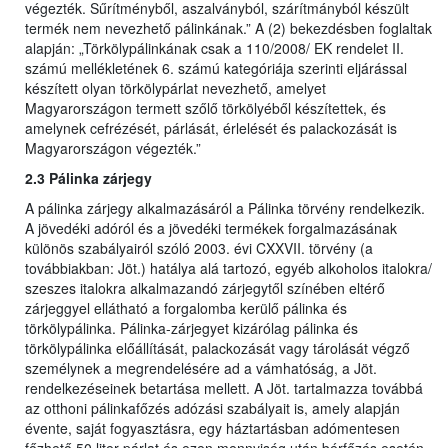
végezték. Sűrítményből, aszalványból, szárítmányból készült
termék nem nevezhető pálinkának.” A (2) bekezdésben foglaltak
alapján: „Törkölypálinkának csak a 110/2008/ EK rendelet II.
számú mellékletének 6. számú kategóriája szerinti eljárással
készített olyan törkölypárlat nevezhető, amelyet
Magyarországon termett szőlő törkölyéből készítettek, és
amelynek cefrézését, párlását, érlelését és palackozását is
Magyarországon végezték.”
2.3 Pálinka zárjegy
A pálinka zárjegy alkalmazásáról a Pálinka törvény rendelkezik.
A jövedéki adóról és a jövedéki termékek forgalmazásának
különös szabályairól szóló 2003. évi CXXVII. törvény (a
továbbiakban: Jöt.) hatálya alá tartozó, egyéb alkoholos italokra/
szeszes italokra alkalmazandó zárjegytől színében eltérő
zárjeggyel ellátható a forgalomba kerülő pálinka és
törkölypálinka. Pálinka-zárjegyet kizárólag pálinka és
törkölypálinka előállítását, palackozását vagy tárolását végző
személynek a megrendelésére ad a vámhatóság, a Jöt.
rendelkezéseinek betartása mellett. A Jöt. tartalmazza továbbá
az otthoni pálinkafőzés adózási szabályait is, amely alapján
évente, saját fogyasztásra, egy háztartásban adómentesen