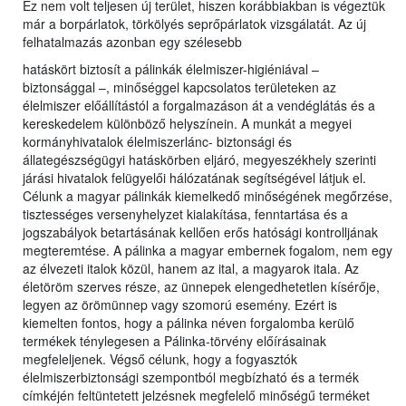
Ez nem volt teljesen új terület, hiszen korábbiakban is végeztük
már a borpárlatok, törkölyés seprőpárlatok vizsgálatát. Az új
felhatalmazás azonban egy szélesebb
hatáskört biztosít a pálinkák élelmiszer-higiéniával –
biztonsággal –, minőséggel kapcsolatos területeken az
élelmiszer előállítástól a forgalmazáson át a vendéglátás és a
kereskedelem különböző helyszínein. A munkát a megyei
kormányhivatalok élelmiszerlánc- biztonsági és
állategészségügyi hatáskörben eljáró, megyeszékhely szerinti
járási hivatalok felügyelői hálózatának segítségével látjuk el.
Célunk a magyar pálinkák kiemelkedő minőségének megőrzése,
tisztességes versenyhelyzet kialakítása, fenntartása és a
jogszabályok betartásának kellően erős hatósági kontrolljának
megteremtése. A pálinka a magyar embernek fogalom, nem egy
az élvezeti italok közül, hanem az ital, a magyarok itala. Az
életöröm szerves része, az ünnepek elengedhetetlen kísérője,
legyen az örömünnep vagy szomorú esemény. Ezért is
kiemelten fontos, hogy a pálinka néven forgalomba kerülő
termékek ténylegesen a Pálinka-törvény előírásainak
megfeleljenek. Végső célunk, hogy a fogyasztók
élelmiszerbiztonsági szempontból megbízható és a termék
címkéjén feltüntetett jelzésnek megfelelő minőségű terméket