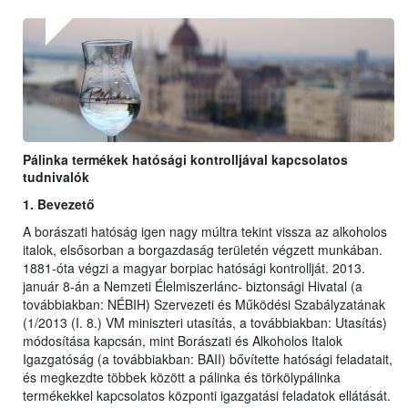
Pálinka termékek hatósági kontrolljával kapcsolatos
tudnivalók
1. Bevezető
A borászati hatóság igen nagy múltra tekint vissza az alkoholos
italok, elsősorban a borgazdaság területén végzett munkában.
1881-óta végzi a magyar borpiac hatósági kontrollját. 2013.
január 8-án a Nemzeti Élelmiszerlánc- biztonsági Hivatal (a
továbbiakban: NÉBIH) Szervezeti és Működési Szabályzatának
(1/2013 (I. 8.) VM miniszteri utasítás, a továbbiakban: Utasítás)
módosítása kapcsán, mint Borászati és Alkoholos Italok
Igazgatóság (a továbbiakban: BAII) bővítette hatósági feladatait,
és megkezdte többek között a pálinka és törkölypálinka
termékekkel kapcsolatos központi igazgatási feladatok ellátását.