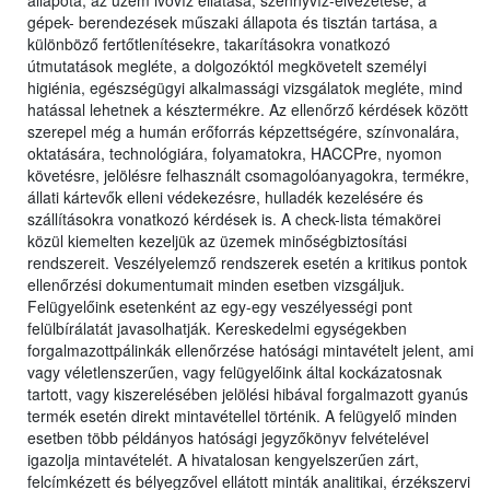
állapota, az üzem ivóvíz ellátása, szennyvíz-elvezetése, a
gépek- berendezések műszaki állapota és tisztán tartása, a
különböző fertőtlenítésekre, takarításokra vonatkozó
útmutatások megléte, a dolgozóktól megkövetelt személyi
higiénia, egészségügyi alkalmassági vizsgálatok megléte, mind
hatással lehetnek a késztermékre. Az ellenőrző kérdések között
szerepel még a humán erőforrás képzettségére, színvonalára,
oktatására, technológiára, folyamatokra, HACCPre, nyomon
követésre, jelölésre felhasznált csomagolóanyagokra, termékre,
állati kártevők elleni védekezésre, hulladék kezelésére és
szállításokra vonatkozó kérdések is. A check-lista témakörei
közül kiemelten kezeljük az üzemek minőségbiztosítási
rendszereit. Veszélyelemző rendszerek esetén a kritikus pontok
ellenőrzési dokumentumait minden esetben vizsgáljuk.
Felügyelőink esetenként az egy-egy veszélyességi pont
felülbírálatát javasolhatják. Kereskedelmi egységekben
forgalmazottpálinkák ellenőrzése hatósági mintavételt jelent, ami
vagy véletlenszerűen, vagy felügyelőink által kockázatosnak
tartott, vagy kiszerelésében jelölési hibával forgalmazott gyanús
termék esetén direkt mintavétellel történik. A felügyelő minden
esetben több példányos hatósági jegyzőkönyv felvételével
igazolja mintavételét. A hivatalosan kengyelszerűen zárt,
felcímkézett és bélyegzővel ellátott minták analitikai, érzékszervi