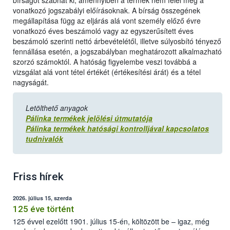
bírságot szabhat ki, amennyiben a termék nem felel meg a
vonatkozó jogszabályi előírásoknak. A bírság összegének
megállapítása függ az eljárás alá vont személy előző évre
vonatkozó éves beszámoló vagy az egyszerűsített éves
beszámoló szerinti nettó árbevételétől, illetve súlyosbító tényező
fennállása esetén, a jogszabályban meghatározott alkalmazható
szorzó számoktól. A hatóság figyelembe veszi továbbá a
vizsgálat alá vont tétel értékét (értékesítési árát) és a tétel
nagyságát.
Letölthető anyagok
Pálinka termékek jelölési útmutatója
Pálinka termékek hatósági kontrolljával kapcsolatos
tudnivalók
Friss hírek
2026. július 15, szerda
125 éve történt
125 évvel ezelőtt 1901. július 15-én, költözött be – igaz, még