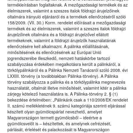
termékleírásban foglaltaknak. A mezőgazdasági termékek és az
élelmiszerek, valamint a szeszes italok földrajzi árujelzőinek
oltalmára irányuló eljárásról és a termékek ellenőrzéséről szóló
158/2009. (VII. 30.) Korm. rendelet előírásait a mezőgazdasági
termékek és az élelmiszerek, valamint a szeszes italok földrajzi
árujelzőinek oltalmára és a földrajzi árujelzővel ellátott
termékeknek, valamint a földrajzi árujelzők használatának
ellenőrzésére kell alkalmazni. A pálinka előállításának,
minősítésének és ellenőrzésének az Európai Unió
jogrendszerébe illeszkedő, nemzeti hatáskörbe tartozó
szabályozása érdekében megalkotásra került a pálinkáról, a
törkölypálinkáról és a Pálinka Nemzeti Tanácsról szóló 2008. évi
LXXIII. törvény (a továbbiakban Pálinka-törvény). A Pálinka
törvény szabályozza a pálinka és a törkölypálinka megnevezés
használatát, oltalmát illetve minősítését, valamint kitér a pálinka
zárjegy kötelező használatára is. A Pálinka-törvény 2. § (1)
bekezdése értelmében: „Pálinkánk csak a 110/2008/EK rendelet
II. számú mellékletének 9. számú kategóriája szerinti eljárással
készített olyan gyümölcspárlat nevezhető, amelyet
Magyarországon termett gyümölcsből – ideértve a
gyümölcsvelőt is – készítettek, és amelynek cefrézését,
párlását, érlelését és palackozását is Magyarországon