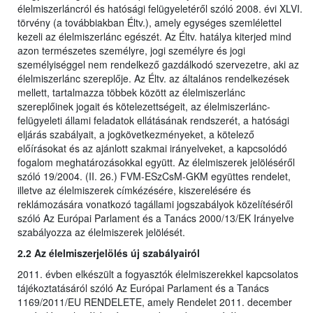
élelmiszerláncról és hatósági felügyeletéről szóló 2008. évi XLVI.
törvény (a továbbiakban Éltv.), amely egységes szemlélettel
kezeli az élelmiszerlánc egészét. Az Éltv. hatálya kiterjed mind
azon természetes személyre, jogi személyre és jogi
személyiséggel nem rendelkező gazdálkodó szervezetre, aki az
élelmiszerlánc szereplője. Az Éltv. az általános rendelkezések
mellett, tartalmazza többek között az élelmiszerlánc
szereplőinek jogait és kötelezettségeit, az élelmiszerlánc-
felügyeleti állami feladatok ellátásának rendszerét, a hatósági
eljárás szabályait, a jogkövetkezményeket, a kötelező
előírásokat és az ajánlott szakmai irányelveket, a kapcsolódó
fogalom meghatározásokkal együtt. Az élelmiszerek jelöléséről
szóló 19/2004. (II. 26.) FVM-ESzCsM-GKM együttes rendelet,
illetve az élelmiszerek címkézésére, kiszerelésére és
reklámozására vonatkozó tagállami jogszabályok közelítéséről
szóló Az Európai Parlament és a Tanács 2000/13/EK Irányelve
szabályozza az élelmiszerek jelölését.
2.2 Az élelmiszerjelölés új szabályairól
2011. évben elkészült a fogyasztók élelmiszerekkel kapcsolatos
tájékoztatásáról szóló Az Európai Parlament és a Tanács
1169/2011/EU RENDELETE, amely Rendelet 2011. december