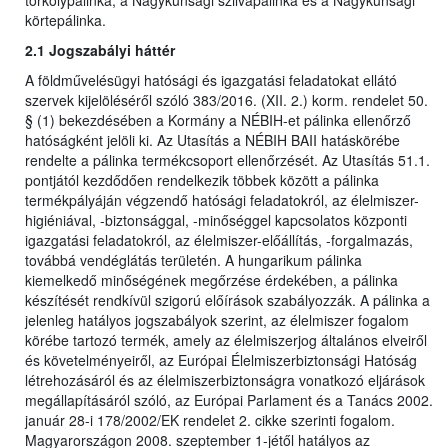
törkölypálinka, a Nagykunsági szilvapálinka és a Nagykunsági
körtepálinka.
2.1 Jogszabályi háttér
A földművelésügyi hatósági és igazgatási feladatokat ellátó
szervek kijelöléséről szóló 383/2016. (XII. 2.) korm. rendelet 50.
§ (1) bekezdésében a Kormány a NÉBIH-et pálinka ellenőrző
hatóságként jelöli ki. Az Utasítás a NÉBIH BAII hatáskörébe
rendelte a pálinka termékcsoport ellenőrzését. Az Utasítás 51.1.
pontjától kezdődően rendelkezik többek között a pálinka
termékpályáján végzendő hatósági feladatokról, az élelmiszer-
higiéniával, -biztonsággal, -minőséggel kapcsolatos központi
igazgatási feladatokról, az élelmiszer-előállítás, -forgalmazás,
továbbá vendéglátás területén. A hungarikum pálinka
kiemelkedő minőségének megőrzése érdekében, a pálinka
készítését rendkívül szigorú előírások szabályozzák. A pálinka a
jelenleg hatályos jogszabályok szerint, az élelmiszer fogalom
körébe tartozó termék, amely az élelmiszerjog általános elveiről
és követelményeiről, az Európai Élelmiszerbiztonsági Hatóság
létrehozásáról és az élelmiszerbiztonságra vonatkozó eljárások
megállapításáról szóló, az Európai Parlament és a Tanács 2002.
január 28-i 178/2002/EK rendelet 2. cikke szerinti fogalom.
Magyarországon 2008. szeptember 1-jétől hatályos az