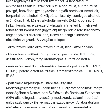
minőségirányítási rendszert üzemeltet. A laboratórium
akkreditálásának műszaki területe a bor, must, sűrített must
pezsgő, habzóbor, gyöngyözőbor, egyéb borászati termékek,
borpárlat, boralkohol, törkölypárlat, brandy, semleges alkohol,
gyümölcspárlat, köztes alkoholtermékek, törköly, borseprő
fizikai, kémiai és érzékszervi vizsgálatára terjed ki, melyeket
rendszerint borászatok (ügyfelek) megrendelésére különböző
engedélyezési eljárásokhoz, illetve hatósági ellenőrzés
részeként végzünk. A vizsgálat jellege:
• érzékszervi: leíró érzékszervi bírálat, hibák azonosítása
• klasszikus analitikai: tömegmérés, gravimetria, titrimetria,
desztilláció, vékonyréteg kromatográfi a, refraktometria
• műszeres analitikai: fotometriás, kromatográfi ás (GC, HPLC,
GCMS), potenciometriás titrálás, atomabszorpciós, FTIR, NMR,
IRMS
• palackállóság-vizsgálat: stabilitásvizsgálat
.
Módszergyűjteményünk több mint 160 eljárást tartalmaz, melyek
többségében a Nemzetközi Szőlészeti és Borászati Szervezet
(OIV) által elfogadott szabvány módszerek, valamint európai
uniós szabványok illetve magyar szabványok. A laboratórium
elkötelezett a magas szakmai színvonal, a megrendelők