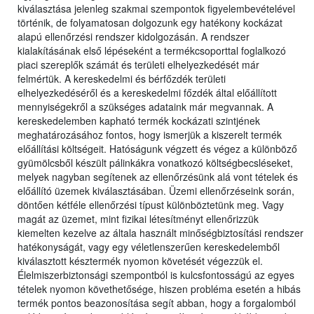
kiválasztása jelenleg szakmai szempontok figyelembevételével
történik, de folyamatosan dolgozunk egy hatékony kockázat
alapú ellenőrzési rendszer kidolgozásán. A rendszer
kialakításának első lépéseként a termékcsoporttal foglalkozó
piaci szereplők számát és területi elhelyezkedését már
felmértük. A kereskedelmi és bérfőzdék területi
elhelyezkedéséről és a kereskedelmi főzdék által előállított
mennyiségekről a szükséges adataink már megvannak. A
kereskedelemben kapható termék kockázati szintjének
meghatározásához fontos, hogy ismerjük a kiszerelt termék
előállítási költségeit. Hatóságunk végzett és végez a különböző
gyümölcsből készült pálinkákra vonatkozó költségbecsléseket,
melyek nagyban segítenek az ellenőrzésünk alá vont tételek és
előállító üzemek kiválasztásában. Üzemi ellenőrzéseink során,
döntően kétféle ellenőrzési típust különböztetünk meg. Vagy
magát az üzemet, mint fizikai létesítményt ellenőrizzük
kiemelten kezelve az általa használt minőségbiztosítási rendszer
hatékonyságát, vagy egy véletlenszerűen kereskedelemből
kiválasztott késztermék nyomon követését végezzük el.
Élelmiszerbiztonsági szempontból is kulcsfontosságú az egyes
tételek nyomon követhetősége, hiszen probléma esetén a hibás
termék pontos beazonosítása segít abban, hogy a forgalomból