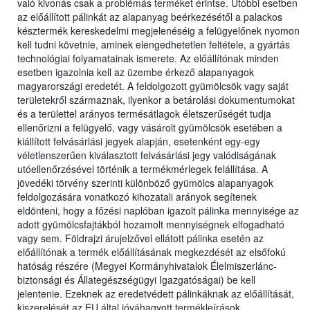
való kivonás csak a problémás terméket érintse. Utóbbi esetben
az előállított pálinkát az alapanyag beérkezésétől a palackos
késztermék kereskedelmi megjelenéséig a felügyelőnek nyomon
kell tudni követnie, aminek elengedhetetlen feltétele, a gyártás
technológiai folyamatainak ismerete. Az előállítónak minden
esetben igazolnia kell az üzembe érkező alapanyagok
magyarországi eredetét. A feldolgozott gyümölcsök vagy saját
területekről származnak, ilyenkor a betárolási dokumentumokat
és a területtel arányos termésátlagok életszerűségét tudja
ellenőrizni a felügyelő, vagy vásárolt gyümölcsök esetében a
kiállított felvásárlási jegyek alapján, esetenként egy-egy
véletlenszerűen kiválasztott felvásárlási jegy valódiságának
utóellenőrzésével történik a termékmérlegek felállítása. A
jövedéki törvény szerinti különböző gyümölcs alapanyagok
feldolgozására vonatkozó kihozatali arányok segítenek
eldönteni, hogy a főzési naplóban igazolt pálinka mennyisége az
adott gyümölcsfajtákból hozamolt mennyiségnek elfogadható
vagy sem. Földrajzi árujelzővel ellátott pálinka esetén az
előállítónak a termék előállításának megkezdését az elsőfokú
hatóság részére (Megyei Kormányhivatalok Élelmiszerlánc-
biztonsági és Állategészségügyi Igazgatóságai) be kell
jelentenie. Ezeknek az eredetvédett pálinkáknak az előállítását,
kiszerelését az EU által jóváhagyott termékleírások