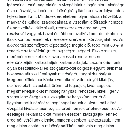
igényeinek való megfelelés, a vizsgálatok kifogástalan minősége
és a műszaki, valamint a minőségirányítási rendszer folyamatos
fejlesztése iránt. Mindezek érdekében folyamatosan követjük a
magyar és külföldi szakirodalmat, a vizsgálati előírások nemzeti
és nemzetközi változásait, rendszeres és eredményes
résztvevői vagyunk hazai és több nemzetközi bor- és alkoholos
italok komponenseinek mérésére szervezett körvizsgálatnak. Az
akkreditált személyzet képzettsége megfelelő, több mint 60%- a
rendelkezik felsőfokú (mérnök) végzettséggel. Eszközeinket,
mérőműszereinket szak szervizekkel rendszeresen
ellenőriztetjük, kalibráltatjuk, karbantartatjuk. Laboratóriumunk
olyan beszállítókkal és szolgáltatókkal dolgozik együtt, akik már
bizonyították szállítmányaik minőségét, megbízhatóságát.
Megrendelőink munkánkra vonatkozó véleményét kikérjük,
észrevételeit, javaslatait örömmel fogadjuk, kívánságukra
megismertetjük őket minőségirányítási rendszerünkkel. Igény
szerint lehetőség van a vizsgálatok helyszínen történő
figyelemmel kísérésére, segítséget adunk a kívánt célt elérő
vizsgálat kiválasztásához, az eredmények értelmezéséhez. Az
esetleges reklamációkat minden esetben kivizsgáljuk, ennek
eredményéről ügyfeleinket minden esetben tájékoztatjuk, nem
megfelelés esetén a minőségpolitikánknak való megfelelés