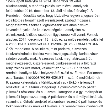
12-én lépett hatályba és 2014. december 13.-ától
alkalmazandó, a tápérték-jelölés kivételével, amelynek
feltüntetése 2016. december 13.-ától kötelező érvényű. A
Rendelet módosítás célja, hogy biztosítva legyen a jogszerűen
előállított és forgalmazott élelmiszerek szabad mozgása.
Meghatározza azokat a legfontosabb általános elveket,
követelményeket és kötelezettségeket, amelyeket az
élelmiszerek jelölése esetében figyelembe kell venni. Fentiek
alapján, 2014. december 13.- ától, ez az uniós rendelet váltja fel
a 2000/13/EK irányelvet és a 19/2004 (II. 26.) FVM-ESzCsM-
GKM rendeletet. A pálinkára, mint párlatra, a szeszes
italokra/alkoholos italokra vonatkozó jogszabályi korlátozások
szintén vonatkoznak. A szeszes italok meghatározásáról,
megnevezéséről, kiszereléséről, címkézéséről és a földrajzi
árujelzőinek oltalmáról, valamint az 1576/89/ EK tanácsi
rendelet hatályon kívül helyezéséről szóló az Európai Parlament
és a Tanács 110/2008/EK RENDELET II. számú mellékletének
6. számú kategóriája a törkölypárlat vagy törköly jellemzőit
részletezi, a 7. számú kategóriája a gyümölcstörköly- párlat
jellemzőit részletezi és a 9. számú kategóriája a gyümölcspárlat
jellemzőit fogalmazza meg. A pálinkának és a törkölypálinkának,
valamint a földrajzi árujelző oltalomban részesülő pálinkának és
törkölypálinkának meg kell felelnie a rá vonatkozóan jóváhagyott