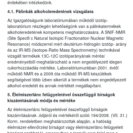
érdekében intézkedünk.
4.1. Pálinkák alkoholeredetének vizsgálata
Az Igazgatóságunk laboratóriumában működő izotóp-
laboratórium részlegén lehetőségünk van a pálinkatermékek
alkoholeredetének kompetens meghatározására. A SNIF-NMR
(Site Specifi c Natural Isotopic Fractionation Nuclear Magnetic
Resonance) módszerrel mért deutérium-hidrogén izotóp- arány
és az IR-MS (Isotope-Ratio Mass Spectrometry) technikával
vizsgált termékek 13C-12C izotóparányának mérési
eredményeiből meghatározható a nem engedélyezett idegen
cukorhozzáadás mértéke. Laboratóriumunkban 2001. évtől
működő NMR és a 2009 óta működő IR-MS készülékek
segítségével több ízben sikerült a termékek nem engedélyezett
alkohol-eredetét és annak mértékét megállapítani.
5. Élelmiszerlánc felügyeletével összefüggő bírságok
kiszámításának módja és mértéke
Az élelmiszerlánc felügyeletével összefüggő bírságok
kiszámításának .ódjáról és mértékéről szóló 194/2008. (VII. 31.)
Korm. rendeletben meghatározottak alapján, a hatóság
élelmiszer-ellenőrzési bírságot vagy élelmiszerlánc-felügyeleti