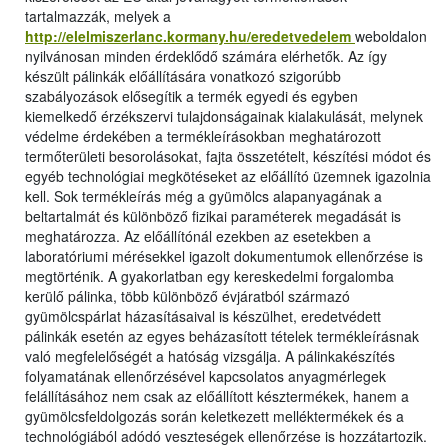
tartalmazzák, melyek a
http://elelmiszerlanc.kormany.hu/eredetvedelem
weboldalon
nyilvánosan minden érdeklődő számára elérhetők. Az így
készült pálinkák előállítására vonatkozó szigorúbb
szabályozások elősegítik a termék egyedi és egyben
kiemelkedő érzékszervi tulajdonságainak kialakulását, melynek
védelme érdekében a termékleírásokban meghatározott
termőterületi besorolásokat, fajta összetételt, készítési módot és
egyéb technológiai megkötéseket az előállító üzemnek igazolnia
kell. Sok termékleírás még a gyümölcs alapanyagának a
beltartalmát és különböző fizikai paraméterek megadását is
meghatározza. Az előállítónál ezekben az esetekben a
laboratóriumi mérésekkel igazolt dokumentumok ellenőrzése is
megtörténik. A gyakorlatban egy kereskedelmi forgalomba
kerülő pálinka, több különböző évjáratból származó
gyümölcspárlat házasításaival is készülhet, eredetvédett
pálinkák esetén az egyes beházasított tételek termékleírásnak
való megfelelőségét a hatóság vizsgálja. A pálinkakészítés
folyamatának ellenőrzésével kapcsolatos anyagmérlegek
felállításához nem csak az előállított késztermékek, hanem a
gyümölcsfeldolgozás során keletkezett melléktermékek és a
technológiából adódó veszteségek ellenőrzése is hozzátartozik.